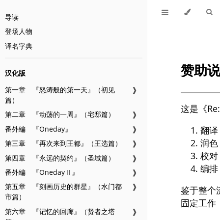
导读
登场人物
译名字典
赞助
汉化版
第一章 『怒涛般的第一天』（初见
❱
篇）
这是《R
第二章 『动荡的一周』（宅邸篇）
❱
番外編 『Oneday』
❱
翻译
润色
第三章 『再次来到王都』（王选篇）
❱
校对
第四章 『永远的契约』（圣域篇）
❱
编排
番外編 『OnedayⅡ』
❱
第五章 『刻画历史的群星』（水门都
❱
鉴于整个
市篇）
固定工作
第六章 『记忆的回廊』（贤者之塔
❱