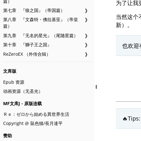
篇）
为了让我
第七章 『狼之国』（帝国篇）
❱
当然这个
第八章 『文森特・佛拉基亚』（帝皇
❱
新）。
篇）
第九章 『无名的星光』（尾随星篇）
❱
第十章 『獅子王之国』
❱
也欢迎
ReZeroEX （外传合辑）
❱
文库版
Epub 资源
动画资源（无圣光）
MF文库J - 原版连载
Ｒｅ：ゼロから始める異世界生活
🔥Ti
Copyright @ 鼠色猫/長月達平
赞助