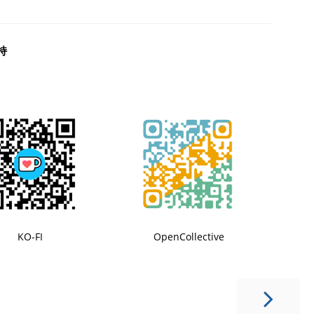
持
KO-FI
OpenCollective