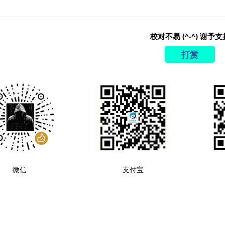
校对不易 (^-^) 谢予支
打赏
微信
支付宝