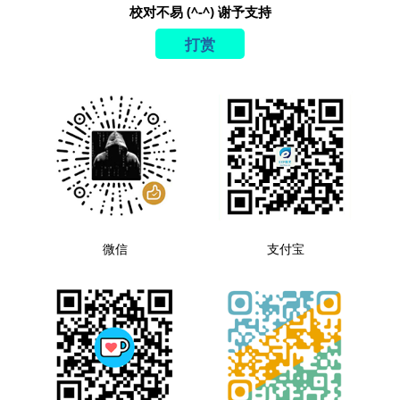
校对不易 (^-^) 谢予支持
打赏
微信
支付宝