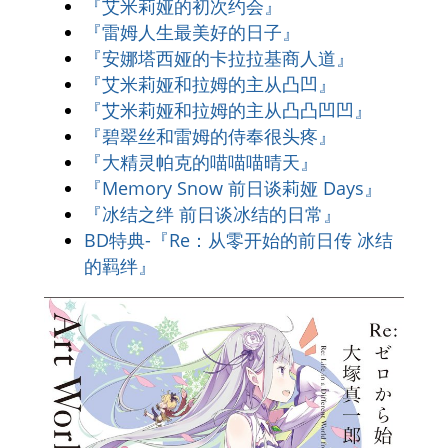
『艾米莉娅的初次约会』
『雷姆人生最美好的日子』
『安娜塔西娅的卡拉拉基商人道』
『艾米莉娅和拉姆的主从凸凹』
『艾米莉娅和拉姆的主从凸凸凹凹』
『碧翠丝和雷姆的侍奉很头疼』
『大精灵帕克的喵喵喵晴天』
『Memory Snow 前日谈莉娅 Days』
『冰结之绊 前日谈冰结的日常』
BD特典-『Re：从零开始的前日传 冰结
的羁绊』