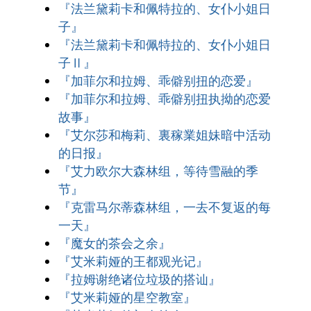
『法兰黛莉卡和佩特拉的、女仆小姐日
子』
『法兰黛莉卡和佩特拉的、女仆小姐日
子Ⅱ』
『加菲尔和拉姆、乖僻别扭的恋爱』
『加菲尔和拉姆、乖僻别扭执拗的恋爱
故事』
『艾尔莎和梅莉、裏稼業姐妹暗中活动
的日报』
『艾力欧尔大森林组，等待雪融的季
节』
『克雷马尔蒂森林组，一去不复返的每
一天』
『魔女的茶会之余』
『艾米莉娅的王都观光记』
『拉姆谢绝诸位垃圾的搭讪』
『艾米莉娅的星空教室』