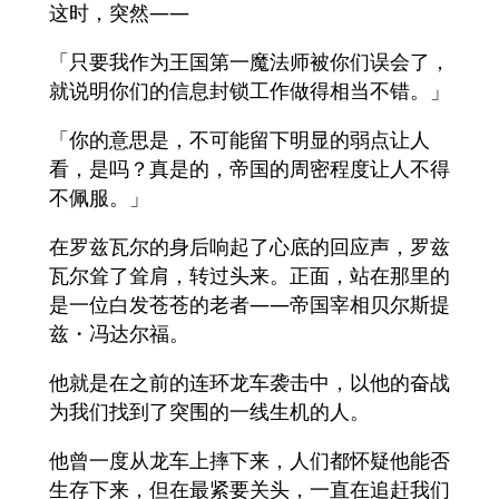
这时，突然——
「只要我作为王国第一魔法师被你们误会了，
就说明你们的信息封锁工作做得相当不错。」
「你的意思是，不可能留下明显的弱点让人
看，是吗？真是的，帝国的周密程度让人不得
不佩服。」
在罗兹瓦尔的身后响起了心底的回应声，罗兹
瓦尔耸了耸肩，转过头来。正面，站在那里的
是一位白发苍苍的老者——帝国宰相贝尔斯提
兹・冯达尔福。
他就是在之前的连环龙车袭击中，以他的奋战
为我们找到了突围的一线生机的人。
他曾一度从龙车上摔下来，人们都怀疑他能否
生存下来，但在最紧要关头，一直在追赶我们