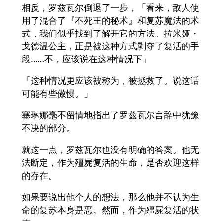
相反，罗兹瓦尔倒退了一步，「看来，敌人使
用了混合了『不死王的秘术』和复苏魔法的术
式，我们似乎找到了解开它的方法。拉米娅・
戈德温公主，正是被这种方式剥夺了复活的手
段……不，应该说在这种情况下」
「这种情况更应该被称为，被拯救了。说这话
可能有些傲慢。」
塞琳娜毫不留情地指出了罗兹瓦尔言辞中犹豫
不决的部分。
就这一点，罗兹瓦尔也没有明确的答案。他无
法断定，作为殭屍复活的生命，是否欢迎这样
的存在。
如果要说出他个人的想法，那么他并不认为生
命的复苏本身是恶。然而，作为殭屍复活的状