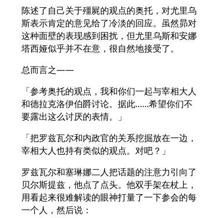
陈述了自己关于殭屍的观点的奥托，对尤里乌
斯表示肯定的意见给了冷淡的回应。虽然昴对
这种面壁的表现感到困扰，但尤里乌斯和安娜
塔西娅似乎并不在意，很自然地接受了。
总而言之——
「参考奥托的观点，我和你们一起与宰相大人
和德拉克洛伊伯爵讨论。据此……希望你们不
要露出这么讨厌的表情。」
「把罗兹瓦尔和内政官的关系挖掘放在一边，
宰相大人也持有类似的观点。对吧？」
罗兹瓦尔和塞琳娜二人把话题的注意力引向了
贝尔斯提兹，他点了点头。他双手架在杖上，
用看起来很难解读的眼神打量了一下参会的每
一个人，然后说：