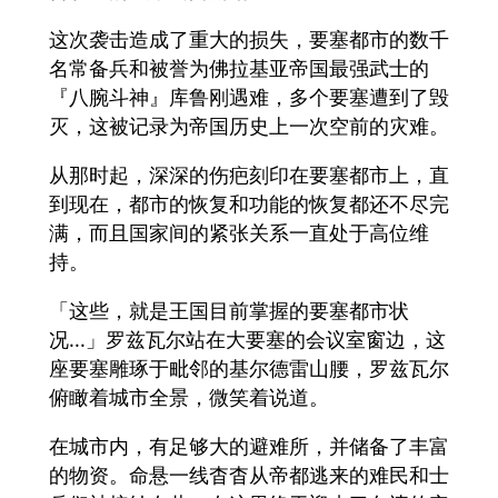
这次袭击造成了重大的损失，要塞都市的数千
名常备兵和被誉为佛拉基亚帝国最强武士的
『八腕斗神』库鲁刚遇难，多个要塞遭到了毁
灭，这被记录为帝国历史上一次空前的灾难。
从那时起，深深的伤疤刻印在要塞都市上，直
到现在，都市的恢复和功能的恢复都还不尽完
满，而且国家间的紧张关系一直处于高位维
持。
「这些，就是王国目前掌握的要塞都市状
况...」罗兹瓦尔站在大要塞的会议室窗边，这
座要塞雕琢于毗邻的基尔德雷山腰，罗兹瓦尔
俯瞰着城市全景，微笑着说道。
在城市内，有足够大的避难所，并储备了丰富
的物资。命悬一线杳杳从帝都逃来的难民和士