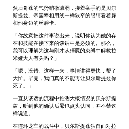
然后哥兹的气势稍微减弱，接着举手的是贝尔
斯提兹。帝国宰相用线一样狭窄的眼睛看着昴
和他身边的丝碧卡。
「你故意把这件事说出来，说明你认为她的存
在和技能在接下来的谈话中是必须的。那么，
我可以理解为这与刚才从殭屍的束缚中解救拉
米娅大人有关吗？」
「嗯，没错。这样一来，事情讲得更快，帮了
大忙。毕竟，我们真的不能再让贝尔斯提兹你
死了。」
一直从谈话的流程中推测大概情况的贝尔斯提
兹，听到他的确认后昴也点头认同，并不禁这
样说道。
在连环龙车的战斗中，贝尔斯提兹独自面对拉