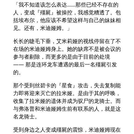
「我不知道该怎么表达……那些已经不存在的
人，变成『殭屍』被操控，我感觉糟透了。包
括埃布尔，他应该不希望这样与自己的妹妹相
见。还有，米迪娅姆。」
长长的睫毛下垂，艾米莉娅的视线停留在了不
在场的米迪娅姆身上。她的缺席不是被会议的
参与者剔除，而更多的是由于目前的处境
—— 那是连环龙车遭遇的最后一名殭屍引发
的。
那个受到丝碧卡的『星食』攻击，失去复制能
力即将迎来灭亡的拉米娅。是由于其的呼唤，
收集了拉米娅的遗体并成为驭尸的龙骑士。而
与弗洛普和米迪娅姆生前有联系的人，就是这
名龙骑士。
受到身边之人变成殭屍的震惊，米迪娅姆现在