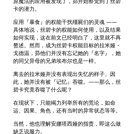
原魔法的应用被发现了，昴开始察觉到了丝碧
卡的潜力。
应用『暴食』的权能干扰殭屍们的灵魂 ——
具体地说，丝碧卡的权能如何使用，以及结果
如何实现，这在前文已经明白了，这里就不再
赘述。然而，成为丝碧卡权能目标的拉米娅・
戈德温，昴他们并没有忘记她的『名字』，她
的同父异母的兄弟埃布尔也是一样。
离去的拉米娅并没有表现出失忆的样子。因
此，她并没有被『记忆』吞噬。——那么，丝
碧卡究竟吞噬了什么呢？
在现状下，只能竭力列举所有的荒论，如命
运、因果、角色，还有当时的异常状态等等。
当然，他也理解安娜塔西娅的指责，即这么做
缺乏说服力。