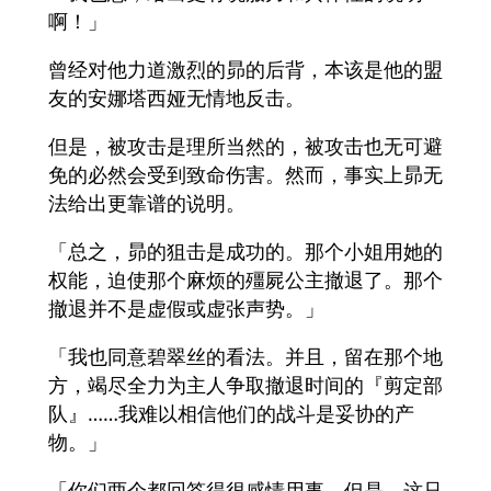
啊！」
曾经对他力道激烈的昴的后背，本该是他的盟
友的安娜塔西娅无情地反击。
但是，被攻击是理所当然的，被攻击也无可避
免的必然会受到致命伤害。然而，事实上昴无
法给出更靠谱的说明。
「总之，昴的狙击是成功的。那个小姐用她的
权能，迫使那个麻烦的殭屍公主撤退了。那个
撤退并不是虚假或虚张声势。」
「我也同意碧翠丝的看法。并且，留在那个地
方，竭尽全力为主人争取撤退时间的『剪定部
队』……我难以相信他们的战斗是妥协的产
物。」
「你们两个都回答得很感情用事。但是，这只