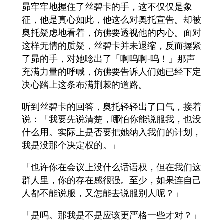
昴牢牢地握住了丝碧卡的手，这不仅仅是象
征，他是真心如此，他这么对奥托宣告。却被
奥托疑虑地看着，仿佛要透视他的内心。面对
这样无情的质疑，丝碧卡并未退缩，反而握紧
了昴的手，对她唸出了「啊呜啊-呜！」那声
充满力量的呼喊，仿佛要告诉人们她已经下定
决心踏上这条布满荆棘的道路。
听到丝碧卡的回答，奥托轻轻出了口气，接着
说：「我要先说清楚，哪怕你能说服我，也没
什么用。实际上是否要把她纳入我们的计划，
我是没那个决定权的。」
「也许你在会议上没什么话语权，但在我们这
群人里，你的存在感很强。至少，如果连自己
人都不能说服，又怎能去说服别人呢？」
「是吗。那我是不是应该更严格一些才对？」