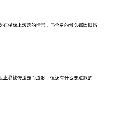
次在楼梯上滚落的情景，昴全身的骨头都因旧伤
阻止昴被传送走而道歉，但还有什么要道歉的