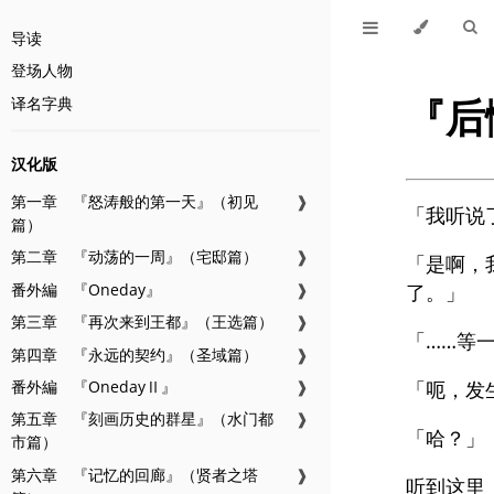
导读
登场人物
『后
译名字典
汉化版
第一章 『怒涛般的第一天』（初见
❱
「我听说
篇）
第二章 『动荡的一周』（宅邸篇）
❱
「是啊，
番外編 『Oneday』
❱
了。」
第三章 『再次来到王都』（王选篇）
❱
「……等
第四章 『永远的契约』（圣域篇）
❱
番外編 『OnedayⅡ』
❱
「呃，发
第五章 『刻画历史的群星』（水门都
❱
「哈？」
市篇）
第六章 『记忆的回廊』（贤者之塔
❱
听到这里