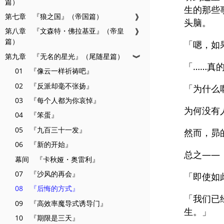
篇）
生的那些
第七章 『狼之国』（帝国篇）
❱
头脑。
第八章 『文森特・佛拉基亚』（帝皇
❱
篇）
「嗯，如
第九章 『无名的星光』（尾随星篇）
❱
「……真
01 『像云一样祈祷吧』
02 『反派却毫不张扬』
「为什么
03 『每个人都为你哀悼』
为何没有
04 『笨蛋』
05 『九百三十一发』
然而，昴
06 『新的开始』
总之——
幕间 『卡秋娅・奥雷利』
07 『沙风的再会』
「即使如
08 『后悔的方式』
「我们已
09 『高效率魔导式诱导门』
生。」
10 『期限是三天』