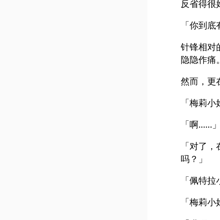
反省得很
「你到底
针锋相对
隐隐作痛
然而，更
「梅莉小
「啊……
「对了，
吗？」
「佩特拉
「梅莉小