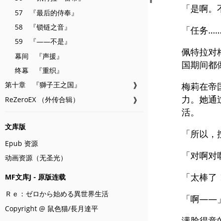
「是啊。
57 『最后的侍奉』
58 『锁链之音』
「任务…
59 『——不是』
佩特拉对
幕间 『声援』
国期间都
终幕 『重织』
第十章 『獅子王之国』
❱
梅莉在帝
力。她通
ReZeroEX （外传合辑）
❱
活。
文库版
「所以，
Epub 资源
「对啊对
动画资源（无圣光）
「太棒了
MF文库J - 原版连载
Ｒｅ：ゼロから始める異世界生活
「啊——
Copyright @ 鼠色猫/長月達平
满脸得意