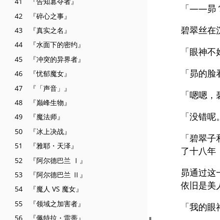
41 『告知篡夺者』
「——昴
42 『碎心之事』
碧翠丝在
43 『真实之名』
44 『水面下的密约』
「眼神不
45 『冲突的异界者』
「昴的脸
46 『忧郁魔女』
47 『「声音」』
「嗯嗯，
48 『巅峰生物』
「没错呢
49 『魔法师』
50 『冰上决战』
「碧翠子
51 『雅耶・天泽』
了十八年
52 『阿尔德巴兰 Ⅰ』
昴通过这
53 『阿尔德巴兰 Ⅱ』
依旧是美
54 『魔人 VS 魔女』
55 『领域之加害者』
「我的眼
56 『佩特拉・雷蒂』