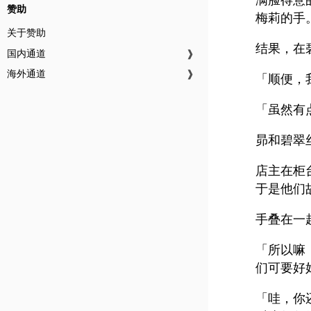
赞助
梅莉的手
关于赞助
结果，在
国内通道
❱
海外通道
❱
「顺便，
「虽然有
昴和碧翠
店主在柜
于是他们
手叠在一
「所以嘛
们可要好
「哇，你