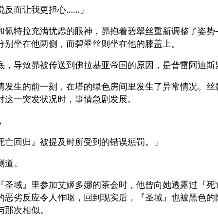
说反而让我更担心……」
和佩特拉充满忧虑的眼神，昴抱着碧翠丝重新调整了姿势
分别坐在他两侧，而碧翠丝则坐在他的膝盖上。
底，导致昴被传送到佛拉基亚帝国的原因，是普雷阿迪斯
情发生的前一刻，在塔的绿色房间里发生了异常情况。丝
对这一突发状况时，事情急剧发展。
，
死亡回归』被提及时所受到的错误惩罚。」
测道。
『圣域』里参加艾姬多娜的茶会时，他曾向她透露过『死
的恶劣反应令人作呕，回到现实后，『圣域』也被黑色的
与那次相似。