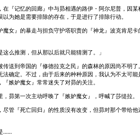
，在『记忆的回廊』中与昴相遇的路伊・阿尔尼普，因某
误以为她是需要排除的存在，于是进行了排除行动。
妒魔女』的暴走与担负守护塔职责的『神龙』波克肯尼卡
是这么推测，但从那以后就只能猜测了。」
被传送到帝国的『修德拉克之民』的森林的原因尚不明了
无法确定。不过，由于后来的种种原因，我认为不太可能
，『嫉妒魔女』常常迷失了对昴的关注。
里，昴第一次主动呼唤了『嫉妒魔女』，呼喊了莎缇拉。
，尽管『死亡回归』的性质没有改变，但昴对那个带给他
是……