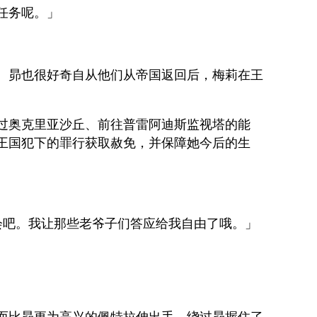
任务呢。」
。昴也很好奇自从他们从帝国返回后，梅莉在王
过奥克里亚沙丘、前往普雷阿迪斯监视塔的能
王国犯下的罪行获取赦免，并保障她今后的生
会吧。我让那些老爷子们答应给我自由了哦。」
而比昴更为高兴的佩特拉伸出手，绕过昴握住了