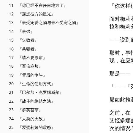
「你这样
11 『你已经不在任何地方了』
12 『遥远彼方的星光』
面对梅莉
13 『最受宠爱之物与最不受宠之物』
拉和梅莉
14 『最强』
——说到
15 『失败者』
16 『共犯者』
那时，事
17 『请不要原谅』
现，在应
18 『百倍麻烦』
那是——
19 『背后的争斗』
20 『生命的使用方式』
「——『
21 『巴尔加・克罗姆威尔』
昴如此推
22 『战斗的终结之法』
23 『群英荟萃』
之前，在
24 『人类的天敌』
艾姬多娜
25 『爱蜜莉娅的震怒』
次的情况