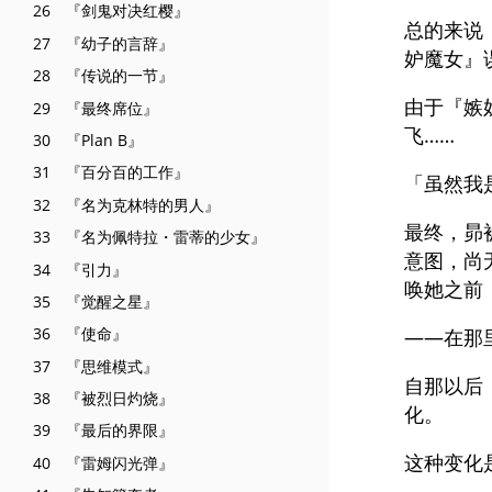
26 『剑鬼对决红樱』
总的来说
27 『幼子的言辞』
妒魔女』
28 『传说的一节』
由于『嫉
29 『最终席位』
飞……
30 『Plan B』
31 『百分百的工作』
「虽然我
32 『名为克林特的男人』
最终，昴
33 『名为佩特拉・雷蒂的少女』
意图，尚
34 『引力』
唤她之前
35 『觉醒之星』
36 『使命』
——在那
37 『思维模式』
自那以后
38 『被烈日灼烧』
化。
39 『最后的界限』
这种变化
40 『雷姆闪光弹』