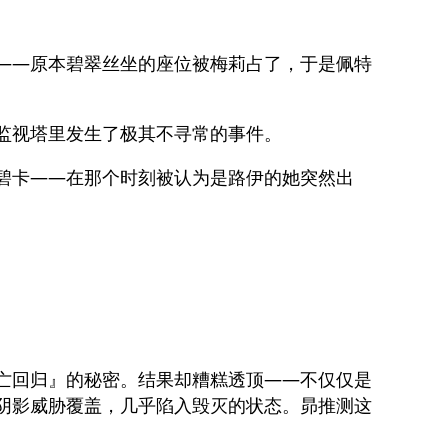
——原本碧翠丝坐的座位被梅莉占了，于是佩特
监视塔里发生了极其不寻常的事件。
碧卡——在那个时刻被认为是路伊的她突然出
亡回归』的秘密。结果却糟糕透顶——不仅仅是
阴影威胁覆盖，几乎陷入毁灭的状态。昴推测这