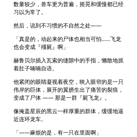
数量较少，兽车更为普遍，摇晃和缓慢都已经
习以为常了。
然后，说到不习惯的不自然之处——
「真是的，动起来的尸体也相当可怕……飞龙
也会变成『殭屍』啊」
赫鲁贝尔插入瓦索的缝隙中的手指，懒散地抓
着肚子喃喃自语。
他紧闭的眼睛凝视着夜空，映入眼帘的是一只
伟岸的巨体，展开的翼膀生出了痛苦的裂痕，
变成了尸体 —— 那是一群『屍飞龙』。
像掩盖星辰的黑云一样厚重的群体，缓缓地逼
近连环龙车。
「——麻烦的是，有一只在里面啊」