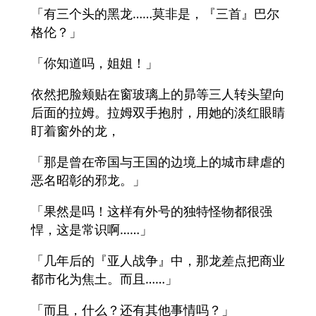
「有三个头的黑龙……莫非是，『三首』巴尔
格伦？」
「你知道吗，姐姐！」
依然把脸颊贴在窗玻璃上的昴等三人转头望向
后面的拉姆。拉姆双手抱肘，用她的淡红眼睛
盯着窗外的龙，
「那是曾在帝国与王国的边境上的城市肆虐的
恶名昭彰的邪龙。」
「果然是吗！这样有外号的独特怪物都很强
悍，这是常识啊……」
「几年后的『亚人战争』中，那龙差点把商业
都市化为焦土。而且……」
「而且，什么？还有其他事情吗？」