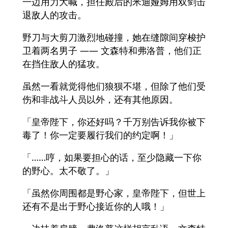
一边用力大喊，担任殿后的米迪娅姆用双剑击
退敌人的攻击。
野刀与大剪刀激烈地碰撞，她在缝隙间穿梭护
卫着两名男子 —— 文森特和弗洛普，他们正
在挡住敌人的猛攻。
虽然一看就觉得他们狼狈不堪，但除了他们受
伤和非战斗人员以外，还有其他原因。
「皇帝陛下，你还好吗？千万别告诉我你被下
毒了！你一定要履行我们的约定啊！」
「……哼，如果要担心的话，至少隐藏一下你
的野心。太不敬了。」
「虽然你周围都是野心家，皇帝陛下，但世上
还有不是出于野心接近你的人哦！」