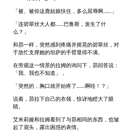
「被、被你这鹿姑娘扶住，多么屈辱啊……」
「连碧翠丝大人都……巴鲁斯，发生了什
么？」
和昴一样，突然感到疼痛并摇晃的碧翠丝，对
于急忙支撑她的坦萨的手臂显得不满。
在旁观这一情景的拉姆的询问下，昴回答说：
「我、我也不知道」，
「突然的，胸口就开始疼了……啊哇！？」
说着，昴拉下自己的衣领，惊讶地瞪大了眼
睛。
艾米莉娅和拉姆看到了与昴相同的东西，也皱
起了眉头，露出困惑的表情。