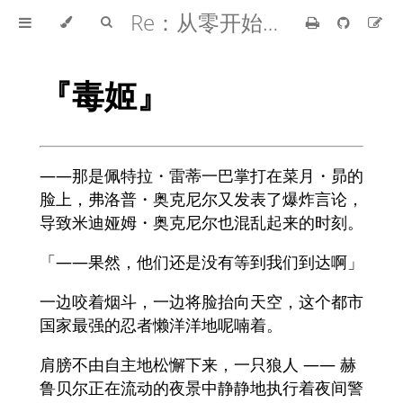
Re：从零开始的异世界生活
『毒姬』
――那是佩特拉・雷蒂一巴掌打在菜月・昴的
脸上，弗洛普・奥克尼尔又发表了爆炸言论，
导致米迪娅姆・奥克尼尔也混乱起来的时刻。
「——果然，他们还是没有等到我们到达啊」
一边咬着烟斗，一边将脸抬向天空，这个都市
国家最强的忍者懒洋洋地呢喃着。
肩膀不由自主地松懈下来，一只狼人 —— 赫
鲁贝尔正在流动的夜景中静静地执行着夜间警