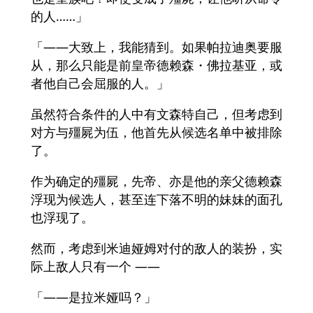
的人……」
「――大致上，我能猜到。如果帕拉迪奥要服
从，那么只能是前皇帝德赖森・佛拉基亚，或
者他自己会屈服的人。」
虽然符合条件的人中有文森特自己，但考虑到
对方与殭屍为伍，他首先从候选名单中被排除
了。
作为确定的殭屍，先帝、亦是他的亲父德赖森
浮现为候选人，甚至连下落不明的妹妹的面孔
也浮现了。
然而，考虑到米迪娅姆对付的敌人的装扮，实
际上敌人只有一个 ――
「――是拉米娅吗？」