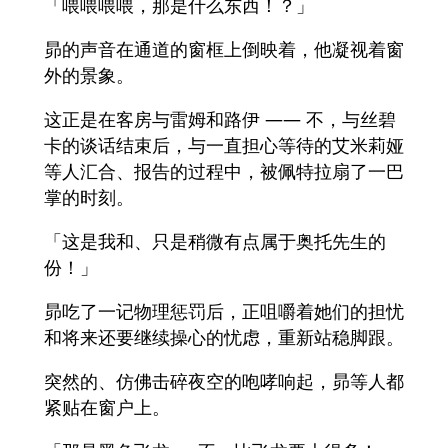
「喂喂喂喂，那是什么东西！？」
昴的声音在通道的窗框上倒映着，他凝视着窗
外的景象。
这正是在客房与雷姆和路伊 —— 不，与丝碧
卡的谈话结束后，与一直担心等待的艾米莉娅
等人汇合、报告的过程中，被佩特拉扇了一巴
掌的时刻。
「这是我和、只是稍微有点属于奥托先生的
份！」
昴吃了一记物理惩罚后，正咀嚼着她们的担忧
和将来还要继续操心的忧虑，重新站稳脚跟。
突然的、仿佛击碎夜空的咆哮响起，昴等人都
紧贴在窗户上。