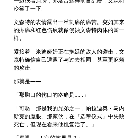
一边扶着肩膀，弗洛普这样胡言乱语，文森特
冷笑了一下。
文森特的表情露出一丝刺痛的痛苦。突如其来
的疼痛和红色伤痕就像侵蚀文森特肉体的棘一
样。
紧接着，米迪娅姆正在拖延的敌人的袭击，文
森特确信自己遭遇了与过去相同，甚至更麻烦
的攻击。
那就是——
「那胸口的伤口的疼痛是……」
「可恶，那是我的兄弟之一，帕拉迪奥・马内
斯克的魔眼。那家伙，在『选帝仪式』中失败
死亡，但现在看来他也复活了。」
「魔眼……！它的效果是？」