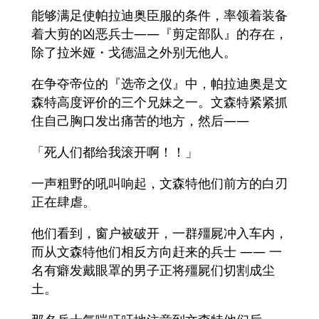
能够满足使帕拉迪奥臣服的条件，率领着装备
着大剪的凶恶兵士——『剪定部队』的存在，
除了拉米娅・戈德温之外别无他人。
在争夺帝位的『选帝之仪』中，帕拉迪奥是文
森特高度评价的三个兄妹之一。文森特紧紧抓
住自己胸口发出痛苦的地方，然后——
「死人们都给我滚开啊！！」
一声粗野的吼叫响起，文森特他们前方的白刃
正在肆虐。
他们看到，窗户被破开，一群殭屍冲入车内，
而从文森特他们相反方向赶来的兵士 —— 一
名有癖发戴眼罩的男子正将殭屍们切割成尘
土。