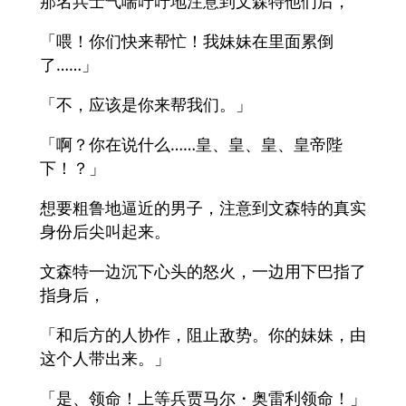
那名兵士气喘吁吁地注意到文森特他们后，
「喂！你们快来帮忙！我妹妹在里面累倒
了……」
「不，应该是你来帮我们。」
「啊？你在说什么……皇、皇、皇、皇帝陛
下！？」
想要粗鲁地逼近的男子，注意到文森特的真实
身份后尖叫起来。
文森特一边沉下心头的怒火，一边用下巴指了
指身后，
「和后方的人协作，阻止敌势。你的妹妹，由
这个人带出来。」
「是、领命！上等兵贾马尔・奥雷利领命！」