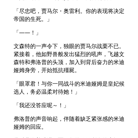
「尽忠吧，贾马尔・奥雷利。你的表现将决定
帝国的生死。」
「――！」
文森特的一声令下，独眼的贾马尔战栗不已。
紧接着，他如野兽般发出猛烈的吼声，飞越文
森特和弗洛普的头顶，加入到背后奋力的米迪
娅姆身旁，开始抵抗殭屍。
「眼罩君！与你一同战斗的米迪娅姆是皇妃候
选人，务必温柔对待她！」
「我还没答应呢～！」
弗洛普的声音响起，伴随着缺乏紧张感的米迪
娅姆的回应。