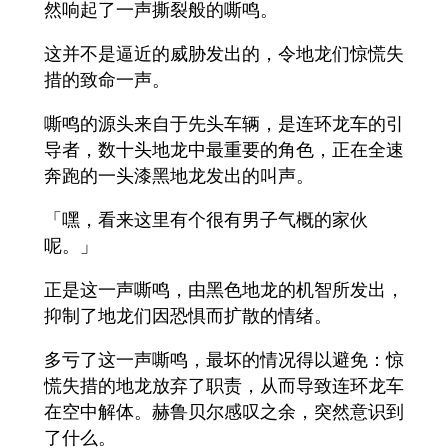
然响起了一声撕裂般的嘶鸣。
这并不是逼近的威胁发出的，令地龙们惊慌失
措的致命一声。
嘶鸣的源头来自于先头车辆，是连环龙车的引
导者，数十头地龙中最重要的角色，正在全速
奔跑的一头漆黑地龙发出的叫声。
「嘿，看来这里有个很有男子气概的家伙
呢。」
正是这一声嘶鸣，由黑色地龙的机智所发出，
抑制了地龙们因恐惧而扩散的情绪。
多亏了这一声嘶鸣，最坏的情况得以避免：惊
慌失措的地龙放弃了职责，从而导致连环龙车
在空中解体。赫鲁贝尔感叹之余，突然意识到
了什么。