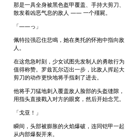
那是一具全身被黑色盔甲覆盖、手持大剪刀、
散发着凶恶气息的敌人 —— 一个殭屍。
「――っ」
佩特拉强忍住悲鳴，她在奥托的怀抱中指向敌
人。
在这危急时刻，少女试图先发制人的勇敢行为
值得称赞。罗兹瓦尔迈出一步，比敌人挥起大
剪刀的动作更快地将手指刺了进去。
他将手刀猛地刺入覆盖敌人脸部的头盔缝隙，
用指头直接戳入对方的眼窝，然后开始念咒。
「戈亚！」
瞬间，头部被膨胀的火焰爆破，连同铠甲一起
从内部爆裂开来。