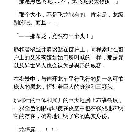
「那是黑色飞龙……不，比飞龙要大得多！」
「那个大小，不是飞龙能有的。肯定是，龙级
别的吧。而且……」
「——那条龙，竟然有三个头！」
昴和碧翠丝并肩紧贴在窗户上，同样紧贴在窗
户上的艾米莉娅如她们所叫喊的一样，那是昴
以及异世界人也会认为是異形的威容。
在夜景中，与连环龙车平行飞行的是一条可怕
庞大的黑龙，挥舞着巨大的身躯和三颗头。
那雄壮的巨体和展开的巨大翅膀上布满裂痕，
三双金色的眼睛即使在夜空中也在强烈地声明
它的存在，确凿地证明了它的真实身份。
「龙殭屍……！！」