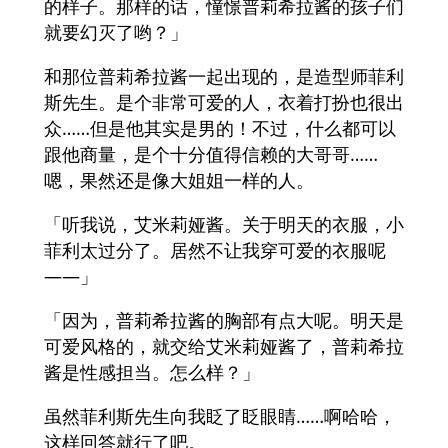
的样子。那样的话，憧憬普莉希拉酱的孩子们
就要幻灭了哟？」
和那位普莉希拉酱一起出现的，是造型师菲利
斯先生。是个非常可爱的人，衣着打扮也很出
众……但是他其实是男的！不过，什么都可以
跟他商量，是个十分值得信赖的大哥哥……
嗯，果然还是像大姐姐一样的人。
「听我说，艾米莉娅酱。关于明天的衣服，小
菲利太过分了。居然不让我穿可爱的衣服呢
——」
「因为，普莉希拉酱的胸部有点大呢。明天是
可爱风格的，就交给艾米莉娅酱了，普莉希拉
酱是性感担当。怎么样？」
虽然菲利斯先生向我眨了眨眼睛……啊哈哈，
这样回答就行了吧。