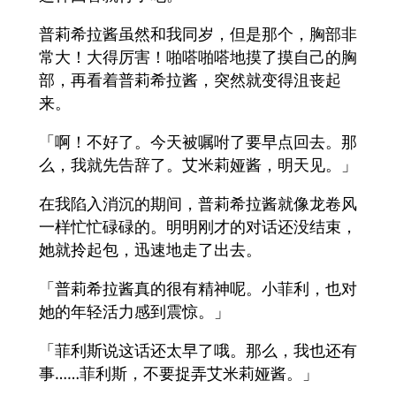
普莉希拉酱虽然和我同岁，但是那个，胸部非
常大！大得厉害！啪嗒啪嗒地摸了摸自己的胸
部，再看着普莉希拉酱，突然就变得沮丧起
来。
「啊！不好了。今天被嘱咐了要早点回去。那
么，我就先告辞了。艾米莉娅酱，明天见。」
在我陷入消沉的期间，普莉希拉酱就像龙卷风
一样忙忙碌碌的。明明刚才的对话还没结束，
她就拎起包，迅速地走了出去。
「普莉希拉酱真的很有精神呢。小菲利，也对
她的年轻活力感到震惊。」
「菲利斯说这话还太早了哦。那么，我也还有
事……菲利斯，不要捉弄艾米莉娅酱。」