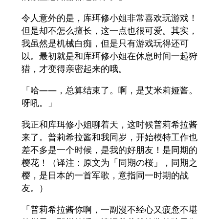
令人意外的是，库珥修小姐非常喜欢玩游戏！
但是却不怎么擅长，这一点也很可爱。其实，
我虽然是机械白痴，但是只有游戏玩得还可
以。最初就是和库珥修小姐在休息时间一起狩
猎，才变得亲密起来的哦。
「哈——，总算结束了。啊，是艾米莉娅酱。
呀吼。」
我正和库珥修小姐聊着天，这时候普莉希拉酱
来了。普莉希拉酱和我同岁，开始模特工作也
差不多是一个时候，是我的好朋友！是同期的
樱花！（译注：原文为「同期の桜」，同期之
樱，是日本的一首军歌，意指同一时期的战
友。）
「普莉希拉酱你啊，一副漫不经心又疲惫不堪