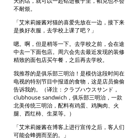
天的话，就可以一起钻进被子里，帕克也不会
不耐烦。
「艾米莉娅酱对猫的喜爱先放在一边，接下来
是换好衣服，去学校上课了吧？」
嗯。啊，但是稍等一下。去学校之前，会在途
中去一下面包店。周六会先去最近发现的装修
精致的面包店买午餐，之后再去学校。
我推荐的是俱乐部三明治！是模仿这段时间在
电视的特别节目中报道的食物，这是店员偷偷
告诉我的。（译注：クラブハウスサンド，
clubhouse sandwich，俱乐部三明治，一款
北美传统三明治，配料有鸡蛋、鸡胸肉、火
腿、西红柿、生菜等。）
「艾米莉娅酱在博客上进行宣传之后，客人们
可能会蜂拥而至的。」