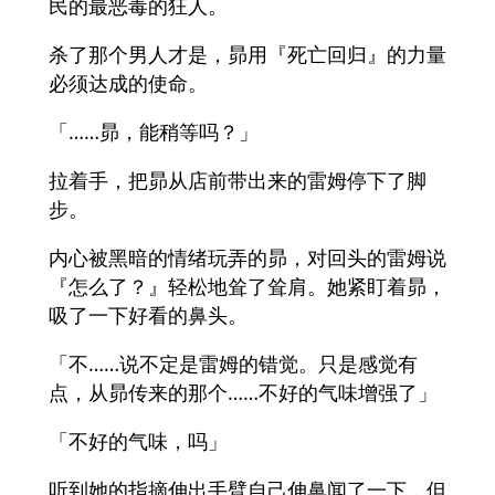
民的最恶毒的狂人。
杀了那个男人才是，昴用『死亡回归』的力量
必须达成的使命。
「……昴，能稍等吗？」
拉着手，把昴从店前带出来的雷姆停下了脚
步。
内心被黑暗的情绪玩弄的昴，对回头的雷姆说
『怎么了？』轻松地耸了耸肩。她紧盯着昴，
吸了一下好看的鼻头。
「不……说不定是雷姆的错觉。只是感觉有
点，从昴传来的那个……不好的气味增强了」
「不好的气味，吗」
听到她的指摘伸出手臂自己伸鼻闻了一下，但