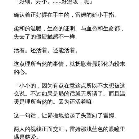
「好细。好小。……好温暖，呢」
确认着正好握在手中的，雷姆的娇小手指。
柔和的温暖，生命的证明。与血色和生命都，
失去了的僵硬触感不一样。
活着。还活着。还能活着。
这点理所当然的事情，就抚慰着昴那化为粉末
的心。
「小小的，因为有点在意这点所以不太想被这
么说。不过如果是昴的话就无所谓了。而且温
暖是理所当然的。因为还活着嘛」
这一句话，让昴啪地抬起了头望向了雷姆。
两人的视线正面交汇，雷姆那浅蓝色的眼瞳里
满是慈爱。