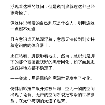
浮现着这样的疑问，但是说到底就连这都已经
很奇怪了。
像这样思考着的自己到底是什么人，明明连这
一点都不知道。
只有意识虚无地漂浮着，意思无法传到到支持
着意识的肉体容器上。
正在站着。脚接触着地面。然而，意识到是脚
下的那个被覆盖视野的黑暗同化，如字面意思
连踩得地方都不确定了。
——突然，尽是黑暗的宽阔世界发生了变化。
仿佛阴影扭曲般开始被压扁，空无一物的空间
出现了龟裂。无声的空间断裂把常暗的世界撕
裂，在无中与别的无连了起来。