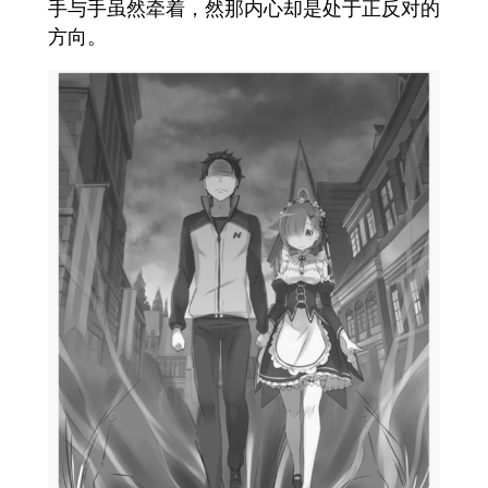
手与手虽然牵着，然那内心却是处于正反对的
方向。