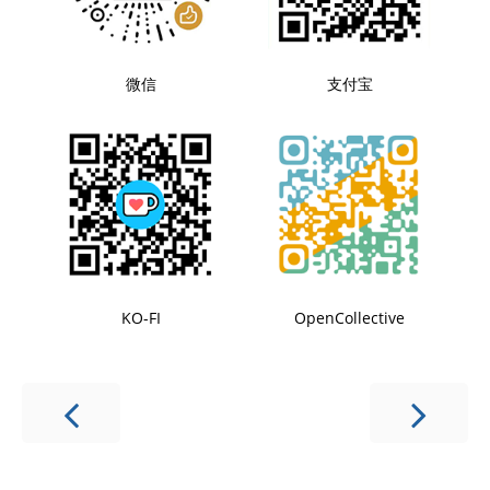
微信
支付宝
KO-FI
OpenCollective