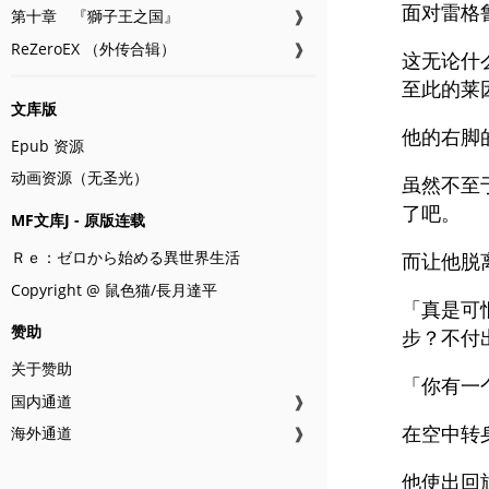
面对雷格
第十章 『獅子王之国』
❱
ReZeroEX （外传合辑）
❱
这无论什
至此的莱
文库版
他的右脚
Epub 资源
动画资源（无圣光）
虽然不至
了吧。
MF文库J - 原版连载
Ｒｅ：ゼロから始める異世界生活
而让他脱
Copyright @ 鼠色猫/長月達平
「真是可
赞助
步？不付
关于赞助
「你有一
国内通道
❱
在空中转
海外通道
❱
他使出回