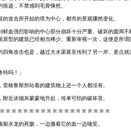
的痕迹，不禁感到毛骨悚然。
斯的攻击所开始的塔为中心，都市的景观骤然变化。
到鲜血强烈影响的中心部分崩坏十分严重。破坏的圆周不
留原型的建筑已经相当稀少。重新审视一次，这便是所谓
的四角攻击也是，越过大水渠甚至传到了另一岸。差点就
鲁特吗！」
，雷格鲁斯所站着的建筑物上还一个人都没有。
，附近浓烟灰蒙蒙地升起，传来可怕的破坏音。
 ※ ※ ※ ※ ※ ※ ※ ※ ※ ※ ※ ※ ※ ※ ※ ※ ※ ※ ※
撕裂水龙的死骸，一边撒着它的血一边嗤笑。