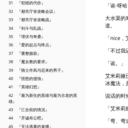
31 『犯错的代价』
「诶-呀
32 『都市厅舍攻略会议』
大水渠的
33 『都市厅舍攻略战』
道。
34 『剑斗与乱战』
35 『埋伏与奇袭』
「nic
36 『爱的起点与终点』
「不过我
37 『重整旗鼓』
38 『魔女教的要求』
「诶。」
39 『骑士作风与迟来的男子』
艾米莉娅
40 『愤怒的侵蚀』
冰魔法，
41 『英雄幻想』
说话的时
42 『最为新生的英雄与最为古老的英
雄』
「艾米莉
43 『汇合前的情况』
44 『开诚布公吧』
「弯、弯
45 『无法逃离的束缚』