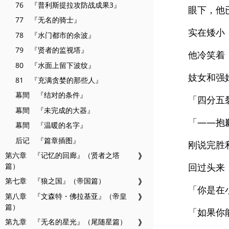
76 『普利斯提拉攻防战成果3』
眼下，他
77 『无名的骑士』
实在矮小
78 『水门都市的余波』
79 『贤者的监视塔』
他冷笑着
80 『水面上留下波纹』
妓女和强
81 『充满贪婪的那些人』
幕間 『结对的条件』
「四分五
幕間 『未完成的大器』
「——抱
幕間 『温暖的名字』
后记 『篇章插图』
刚说完胜
第六章 『记忆的回廊』（贤者之塔
❱
篇）
回过头来
第七章 『狼之国』（帝国篇）
❱
「你是在
第八章 『文森特・佛拉基亚』（帝皇
❱
篇）
「如果你
第九章 『无名的星光』（尾随星篇）
❱