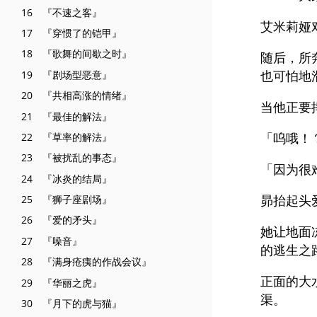
16 『不速之客』
艾米莉娅
17 『穿惯了的铠甲』
18 『歌舞的间歇之时』
随后，所
也可怕地
19 『剧场型恶意』
20 『共相高涨的情绪』
当他正要
21 『最佳的解法』
「呜哦！
22 『草率的解法』
23 『被扰乱的事态』
「因为很
24 『冰炎的结局』
昴抬起头
25 『狮子座剧场』
26 『爱的矛头』
她让地面
27 『噪音』
的逃生之
28 『满身疮痍的作战会议』
正面的大
29 『华丽之虎』
渠。
30 『月下的虎与猫』