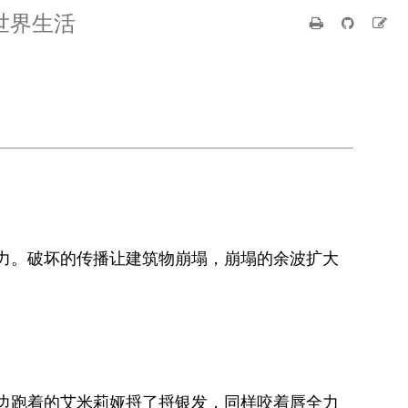
世界生活
力。破坏的传播让建筑物崩塌，崩塌的余波扩大
边跑着的艾米莉娅捋了捋银发，同样咬着唇全力