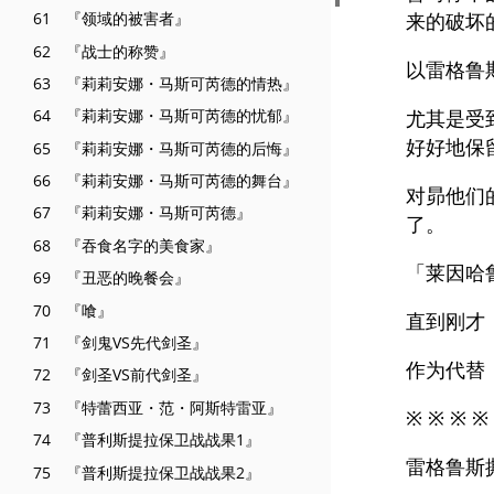
61 『领域的被害者』
来的破坏
62 『战士的称赞』
以雷格鲁
63 『莉莉安娜・马斯可芮德的情热』
尤其是受
64 『莉莉安娜・马斯可芮德的忧郁』
好好地保
65 『莉莉安娜・马斯可芮德的后悔』
66 『莉莉安娜・马斯可芮德的舞台』
对昴他们
67 『莉莉安娜・马斯可芮德』
了。
68 『吞食名字的美食家』
「莱因哈
69 『丑恶的晚餐会』
70 『喰』
直到刚才
71 『剑鬼VS先代剑圣』
作为代替
72 『剑圣VS前代剑圣』
73 『特蕾西亚・范・阿斯特雷亚』
※ ※ ※ ※
74 『普利斯提拉保卫战战果1』
雷格鲁斯
75 『普利斯提拉保卫战战果2』