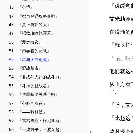
「缓缓弯
46 『心境』
47 『都市夺还攻略前哨』
艾米莉娅
48 『真正喜欢的人』
在滑动的
49 『强欲攻略战开幕』
50 『爱之枷锁』
「就这样
51 『愚弄着的恶意』
「咕、咕
52 『星与大罪司教』
53 『混战都市』
他们就这
54 『非战斗人员的战斗力』
从上方看
55 『斗神的挑战者』
了。
56 『签署断绝关系声明』
57 『心脏的所在』
「呼，艾
58 『——我相信』
「比起这
59 『雷格鲁斯・柯尼亚斯』
60 『一波方平，一波又起』
暂时停下