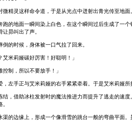
对微精灵这样命令道，于是从光点中迸射出青光传至地面
奔跑的地面一瞬间染上白色，在这个瞬间过后生成了一个
滑让昴叫出了声。
摔倒的时候，身体被一口气拉了回来。
？艾米莉娅碳好厉害！好聪明！」
难控制，所以不要放手！」
爱，左手正与艾米莉娅的右手紧紧牵着。于是艾米莉娅所
冻结，借助冰柱发射时的魔法推进力而提升了逃走的速度
路。
水渠的边缘上，形成一个像滑雪的跳台一般的弯曲平面。