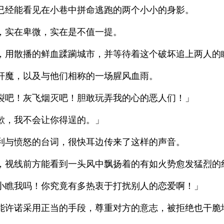
已经能看见在小巷中拼命逃跑的两个小小的身影。
，实在卑微，实在是不值一提。
，用散播的鲜血蹂躏城市，并等待着这个破坏追上两人的
奸魔，以及与他们相称的一场腥风血雨。
裂吧！灰飞烟灭吧！胆敢玩弄我的心的恶人们！」
歉，我不会让你得逞的。」
利与愤怒的台词，很快耳边传来了这样的声音。
，视线前方能看到一头风中飘扬着的有如火势愈发猛烈的
小瞧我吗！你究竟有多热衷于打扰别人的恋爱啊！」
能许诺采用正当的手段，尊重对方的意志，被拒绝也干脆