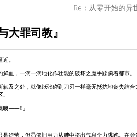
Re：从零开始的异
与大罪司教』
逼近。
的鲜血，一滴一滴地化作壮观的破坏之魔手蹂躏着都市。
所触及之处，就像纸张碰到刀刃一样毫无抵抗地丧失结合
区。
噢——!!」
只是徒劳，但昴依旧用力从肺中挤出气息全力逃跑。在旁