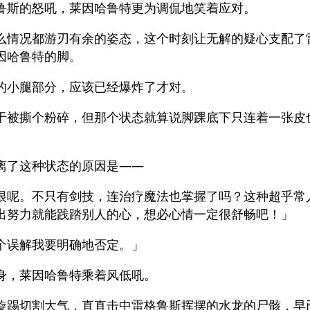
鲁斯的怒吼，莱因哈鲁特更为调侃地笑着应对。
么情况都游刃有余的姿态，这个时刻让无解的疑心支配了
因哈鲁特的脚。
的小腿部分，应该已经爆炸了才对。
于被撕个粉碎，但那个状态就算说脚踝底下只连着一张皮
离了这种状态的原因是——
恨呢。不只有剑技，连治疗魔法也掌握了吗？这种超乎常
出努力就能践踏别人的心，想必心情一定很舒畅吧！」
个误解我要明确地否定。」
身，莱因哈鲁特乘着风低吼。
旋踢切割大气，直直击中雷格鲁斯挥摆的水龙的尸骸，早