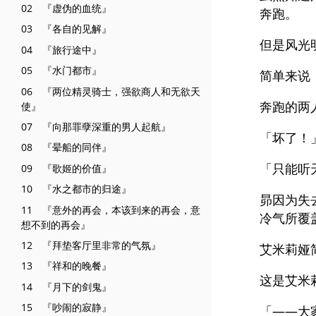
02 『虚伪的血统』
奔跑。
03 『各自的见解』
但是风光
04 『旅行途中』
05 『水门都市』
简单来说
06 『两位精灵骑士，强欲商人和无欲天
奔跑的两
使』
07 『向那罪孽深重的男人起航』
「坏了！
08 『晕船的同伴』
「只能听
09 『歌姬的价值』
10 『水之都市的归途』
昴因为失
11 『意外的再会，本该到来的再会，意
冷气所覆
想不到的再会』
12 『拜垫客厅里非常的气氛』
艾米莉娅
13 『祥和的晚餐』
这是艾米
14 『月下的剑鬼』
15 『吵闹的寂静』
「——大