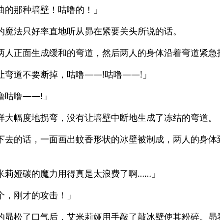
曲的那种墙壁！咕噜的！」
的魔法只好率直地听从昴在紧要关头所说的话。
两人正面生成缓和的弯道，然后两人的身体沿着弯道紧急
让弯道不要断掉，咕噜——!咕噜——!」
噜咕噜——!」
样大幅度地拐弯，没有让墙壁中断地生成了冻结的弯道。
下去的话，一面画出蚊香形状的冰壁被制成，两人的身体
米莉娅碳的魔力用得真是太浪费了啊……」
个，刚才的攻击！」
的昴松了口气后，艾米莉娅用手敲了敲冰壁使其粉碎。昴