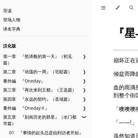
导读
登场人物
『星
译名字典
汉化版
第一章 『怒涛般的第一天』（初见
❱
崩坏正在
篇）
第二章 『动荡的一周』（宅邸篇）
❱
倾盆而降
番外編 『Oneday』
❱
血的雨滴
第三章 『再次来到王都』（王选篇）
❱
到整个街
第四章 『永远的契约』（圣域篇）
❱
番外編 『OnedayⅡ』
❱
「噢噢噢噢
第五章 『刻画历史的群星』（水门都
❱
「——!」
市篇）
01 『事情的起头总是由到访者开始』
虽然知道