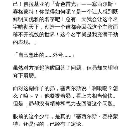
己！佛拉基亚的『青色雷光』——塞西尔斯・
赛格蒙特！你觉得如何呢？是一个让人感到既
鲜明又优雅的名字吧！总有一天我会让这个名
字响彻天下，创造一个谁都会因我这个主演而
移不开视线的世界！这个名字就是我充满干劲
的表现。」
「自己想出的……外号……」
虽然对方挺起胸膛回答了问题，但昴却失望地
耷下肩膀。
面对这副样子的昴，塞西尔斯说「啊嘞嘞？怎
么了嘛～？」他凝视着昴，看上去相当愉快。
但是，昴却没有精神和气力去回答这个问题。
眼前的这个少年，是真的『塞西尔斯・赛格蒙
特』还是假的，已经有了定论。