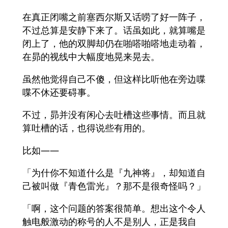
在真正闭嘴之前塞西尔斯又话唠了好一阵子，
不过总算是安静下来了。话虽如此，就算嘴是
闭上了，他的双脚却仍在啪嗒啪嗒地走动着，
在昴的视线中大幅度地晃来晃去。
虽然他觉得自己不傻，但这样比听他在旁边喋
喋不休还要碍事。
不过，昴并没有闲心去吐槽这些事情。而且就
算吐槽的话，也得说些有用的。
比如——
「为什你不知道什么是『九神将』，却知道自
己被叫做『青色雷光』？那不是很奇怪吗？」
「啊，这个问题的答案很简单。想出这个令人
触电般激动的称号的人不是别人，正是我自