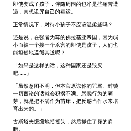
即使变成了孩子，伴随周围的也净是些痛苦遭
遇，真想诅咒自己的霉运。
正常情况下，对待小孩子不应该温柔些吗？
还是说，在强者为尊的佛拉基亚帝国，因为弱
小而被一个接一个杀害的即使是孩子，人们也
能坦然地遵循其道呢？
「如果是这样的话，这种国家还是毁灭
吧……」
「虽然意图不明，但本官原谅你的咒骂。封锁
一切言论的话就会积攒不满。愚蠢行为的萌
芽，就是把不满作为苗床，把反感当作水来培
育出来的。」
古斯塔夫缓缓地摇摇头，然后抓住了昴的肩
膀。