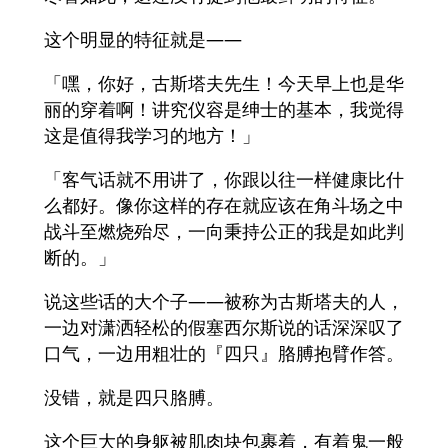
这个明显的特征就是——
「嘿，你好，古斯塔夫先生！今天早上也是华
丽的穿着啊！讲究仪容是绅士的基本，我觉得
这是值得我学习的地方！」
「客气话就不用讲了，你跟以往一样健康比什
么都好。像你这样的存在就应该在角斗场之中
战斗至燃烧殆尽，一向秉持公正的我是如此判
断的。」
说这些话的大个子——被称为古斯塔夫的人，
一边对潇洒轻松的假塞西尔斯说的话深深叹了
口气，一边用粗壮的『四只』胳膊抱臂作答。
没错，就是四只胳膊。
这个巨大的身躯被肌肉块包裹着，有着鬼一般