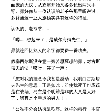
面庞的大汉，从双肩开始又各多长出两只手
臂。昴好像从一位认识的老爷爷那里听说过，
多臂族这一亚人族确实具有这样的特征。
认识的、老爷爷……
「嗯……想起来了，是威尔海姆先生。」
昴就连回忆熟人的名字都要费一番功夫。
假塞西尔斯没在意一旁苦思冥想的昴，对古斯
塔夫的话「哎呀」笑了一声；
「您对我的挂念令我甚是感动！我明白古斯塔
夫先生的意思！正是如此，即使我死了也应该
是在战场。岛主是个明辨是非的人真是太好
了，我真是个幸运的男人！」
「公私不分会妨扰乱秩序。这样的愚行，本官