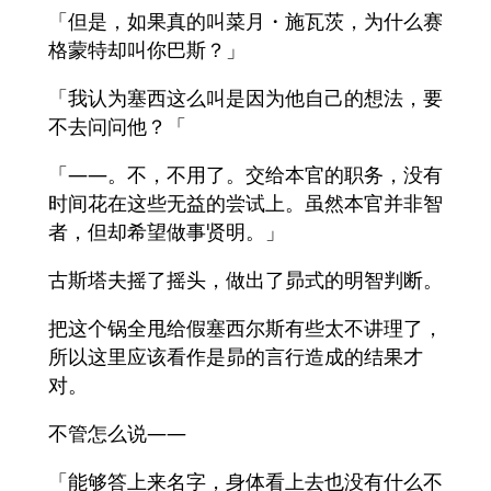
「但是，如果真的叫菜月・施瓦茨，为什么赛
格蒙特却叫你巴斯？」
「我认为塞西这么叫是因为他自己的想法，要
不去问问他？「
「――。不，不用了。交给本官的职务，没有
时间花在这些无益的尝试上。虽然本官并非智
者，但却希望做事贤明。」
古斯塔夫摇了摇头，做出了昴式的明智判断。
把这个锅全甩给假塞西尔斯有些太不讲理了，
所以这里应该看作是昴的言行造成的结果才
对。
不管怎么说——
「能够答上来名字，身体看上去也没有什么不