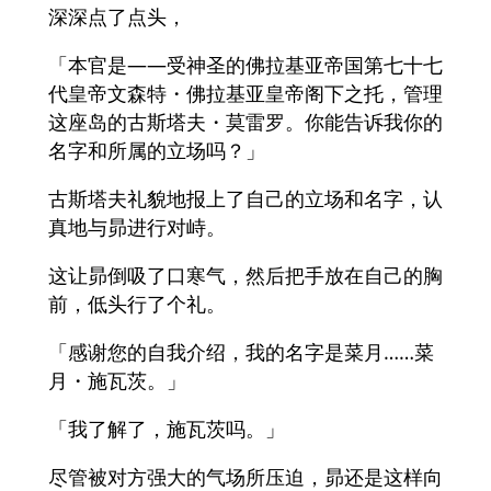
深深点了点头，
「本官是——受神圣的佛拉基亚帝国第七十七
代皇帝文森特・佛拉基亚皇帝阁下之托，管理
这座岛的古斯塔夫・莫雷罗。你能告诉我你的
名字和所属的立场吗？」
古斯塔夫礼貌地报上了自己的立场和名字，认
真地与昴进行对峙。
这让昴倒吸了口寒气，然后把手放在自己的胸
前，低头行了个礼。
「感谢您的自我介绍，我的名字是菜月……菜
月・施瓦茨。」
「我了解了，施瓦茨吗。」
尽管被对方强大的气场所压迫，昴还是这样向