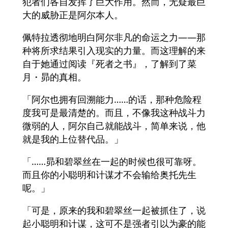
犯者们各自发挥了巨大作用。然而，无疑最巨
大的威胁正是阿尔本人。
佩特拉透彻地明白阿尔非凡的命运之力——那
种将所求结果引入现实的力量。而这理解的来
自于她通过阅读『死者之书』，了解到了菜
月・昴的真相。
「阿尔也拥有回溯能力……的话，那种危险程
度我可是最清楚的。而且，不像我这种战斗力
微弱的人，阿尔自己就能战斗，简单来说，他
就是我的上位替代品。」
「……昴和碧翠丝在一起的时候也很可靠呀。
而且你的小聪明和计谋才不会输给奥托先生
呢。」
「可是，原来的我和碧翠丝一起被抓住了，说
起小聪明和计谋，这可不是强者引以为豪的能