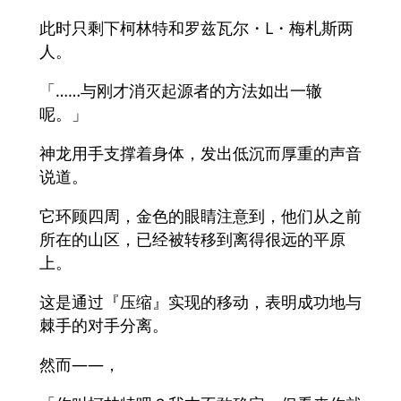
此时只剩下柯林特和罗兹瓦尔・L・梅札斯两
人。
「……与刚才消灭起源者的方法如出一辙
呢。」
神龙用手支撑着身体，发出低沉而厚重的声音
说道。
它环顾四周，金色的眼睛注意到，他们从之前
所在的山区，已经被转移到离得很远的平原
上。
这是通过『压缩』实现的移动，表明成功地与
棘手的对手分离。
然而——，