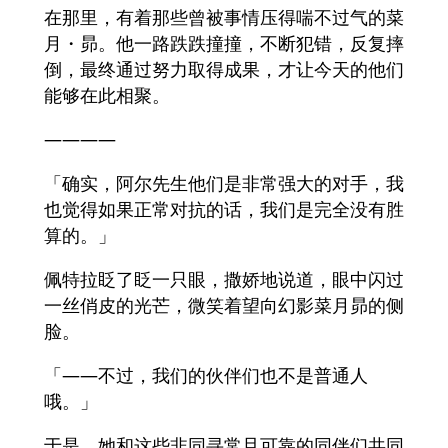
在那里，有着那些曾被事情压得喘不过气的菜
月・昴。他一路跌跌撞撞，不断犯错，反复摔
倒，最终通过努力取得成果，才让今天的他们
能够在此相聚。
――――
「确实，阿尔先生他们是非常强大的对手，我
也觉得如果正常对抗的话，我们是完全没有胜
算的。」
佩特拉眨了眨一只眼，撒娇地说道，眼中闪过
一丝俏皮的光芒，微笑着望向幻影菜月昴的侧
脸。
「——不过，我们的伙伴们也不是普通人
哦。」
于是，她和这些非同寻常且可靠的同伴们共同