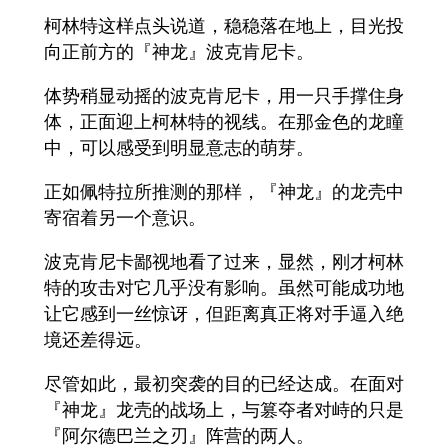
柯林特这样点头说道，稳稳落在地上，目光投
向正前方的『神龙』波克肯尼卡。
体势稍显动摇的波克肯尼卡，用一只手撑住身
体，正面迎上柯林特的视线。在那金色的龙瞳
中，可以感受到明显意志的萌芽。
正如佩特拉所推测的那样，『神龙』的龙壳中
寄宿着另一个意识。
波克肯尼卡鄙视地看了过来，显然，刚才柯林
特的攻击对它几乎没有影响。虽然可能成功地
让它感到一丝惊讶，但距离真正将对手逼入绝
境还差得远。
尽管如此，最初突袭的目的已经达成。在面对
『神龙』龙壳的战场上，与篡夺者对峙的只是
『阿尔德巴兰之刃』阵营的两人。