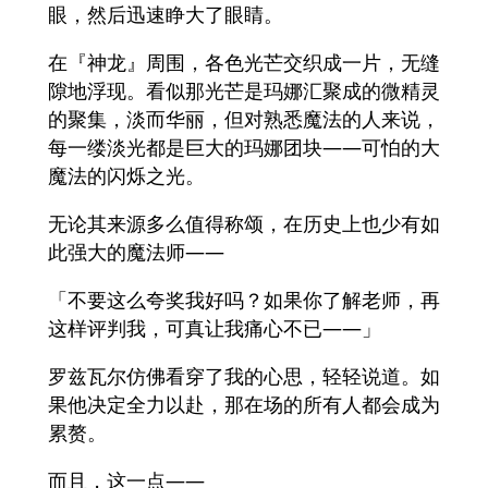
眼，然后迅速睁大了眼睛。
在『神龙』周围，各色光芒交织成一片，无缝
隙地浮现。看似那光芒是玛娜汇聚成的微精灵
的聚集，淡而华丽，但对熟悉魔法的人来说，
每一缕淡光都是巨大的玛娜团块——可怕的大
魔法的闪烁之光。
无论其来源多么值得称颂，在历史上也少有如
此强大的魔法师——
「不要这么夸奖我好吗？如果你了解老师，再
这样评判我，可真让我痛心不已——」
罗兹瓦尔仿佛看穿了我的心思，轻轻说道。如
果他决定全力以赴，那在场的所有人都会成为
累赘。
而且，这一点——