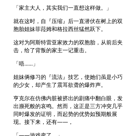
「家主大人，其实我们一直想这样做。」
就在这时，自『压缩』后一直潜伏在树上的双
胞胎姐妹菲菈姆和格拉西丝猛然跃下。
这对为阿斯特雷亚家效力的双胞胎，从前后夹
击，给了背叛的家主一记重击。
「唔……」
姐妹俩修习的『流法』技艺，使她们虽是小巧
的少女，却产生了震耳欲聋的爆炸声。
亨克尔在仿佛内脏被挤出的剧痛中翻白眼，发
出濒死般的哀鸣。然而，这正是三方冲突几乎
同时爆发的证明，而起势的优势如预期般展
现。接下来，还有——，
「——游戏变了。」