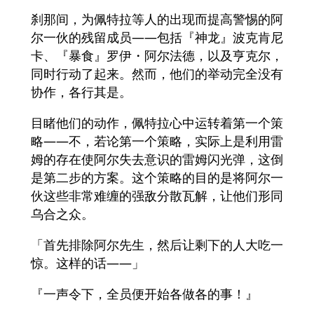
刹那间，为佩特拉等人的出现而提高警惕的阿
尔一伙的残留成员——包括『神龙』波克肯尼
卡、『暴食』罗伊・阿尔法德，以及亨克尔，
同时行动了起来。然而，他们的举动完全没有
协作，各行其是。
目睹他们的动作，佩特拉心中运转着第一个策
略——不，若论第一个策略，实际上是利用雷
姆的存在使阿尔失去意识的雷姆闪光弹，这倒
是第二步的方案。这个策略的目的是将阿尔一
伙这些非常难缠的强敌分散瓦解，让他们形同
乌合之众。
「首先排除阿尔先生，然后让剩下的人大吃一
惊。这样的话——」
『一声令下，全员便开始各做各的事！』