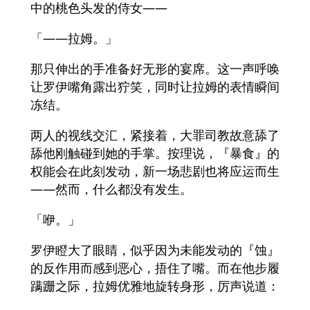
中的桃色头发的侍女——
「——拉姆。」
那只伸出的手准备好无形的宴席。这一声呼唤
让罗伊嘴角露出狞笑，同时让拉姆的表情瞬间
冻结。
两人的视线交汇，紧接着，大罪司教故意舔了
舔他刚触碰到她的手掌。按理说，『暴食』的
权能会在此刻发动，新一场悲剧也将应运而生
——然而，什么都没有发生。
「咿。」
罗伊瞪大了眼睛，似乎因为未能发动的『蚀』
的反作用而感到恶心，捂住了嘴。而在他步履
蹒跚之际，拉姆优雅地旋转身形，厉声说道：