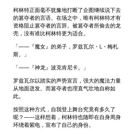
柯林特正面毫不犹豫地打断了企图继续说下去
的篡夺者的言语。在场之中，唯有柯林特才有
资格阻止篡夺者的言辞。被篡夺者所偷去的龙
壳，没有谁比柯林特更为适合。
「——『魔女』的弟子，罗兹瓦尔・L・梅札
斯。」
「——『神龙』波克肯尼卡。」
罗兹瓦尔以踏实的声势宣言，强大的魔法力量
从地面迸发。而篡夺者也理直气壮地自称如
此。
按照这种方式，自我登上舞台究竟有多久了
呢？——这样想着，柯林特也随即在自身周身
环绕着紫电，宣布了自己的身份。