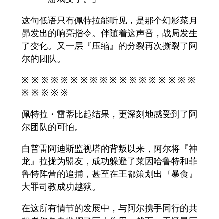
这句低语只有佩特拉能听见，是那个幻影菜月
昴发出的响亮指令。伴随着这声音，战局发生
了变化。又一层『压缩』的分裂再次撕裂了阿
尔的团队。
※ ※ ※ ※ ※ ※ ※ ※ ※ ※ ※ ※ ※ ※ ※ ※ ※ ※
※ ※ ※ ※ ※
佩特拉・雷蒂比起结果，更深刻地感受到了阿
尔团队的可怕。
自普雷阿迪斯监视塔的背叛以来，阿尔将『神
龙』拉拢为盟友，成功躲避了莱因哈鲁特和菲
鲁特阵营的追捕，甚至在王都策划出『暴食』
大罪司教成功越狱。
在这所有情节的发展中，与阿尔携手同行的共