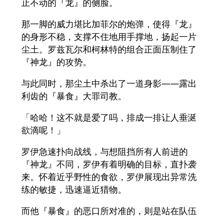
止不动的『龙』的侧脸。
那一脚的威力堪比加菲尔的炮弹，使得『龙』
的身形不稳，支撑不住地用手撑地，扬起一片
尘土。罗兹瓦尔和柯林特的组合正面压制住了
『神龙』的攻势。
与此同时，那尘土中杀出了一道身影——露出
利齿的『暴食』大罪司教。
「哈哈！这不就是爱了吗，排成一排让人垂涎
欲滴呢！」
罗伊急速扑向战线，与想阻挡所有人前进的
『神龙』不同，罗伊有着明确的目标，直扑袭
来。怀着近乎野性的食欲，罗伊展现出异常洗
练的敏捷，迅速逼近猎物。
而他『暴食』的恶口所对准的，则是站在队伍