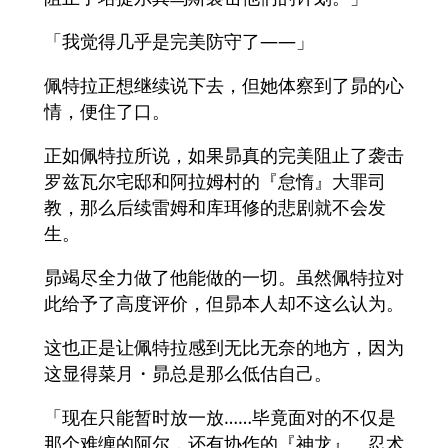
「我觉得几乎是完美防守了——」
佩特拉正想继续说下去，但她体察到了昴的心
情，便住了口。
正如佩特拉所说，如果昴真的完美阻止了袭击
罗兹瓦尔宅邸和阿拉姆村的『怠惰』大罪司
教，那么后续雷姆和库珥修的悲剧就不会发
生。
昴竭尽全力做了他能做的一切。虽然佩特拉对
此给予了高度评价，但昴本人却不这么认为。
这也正是让佩特拉感到无比无奈的地方，因为
这显得菜月・昴总是那么低估自己。
「现在只能暂时放一放……毕竟面对的不仅是
那个难缠的阿尔，还有协作的『神龙』、忍术