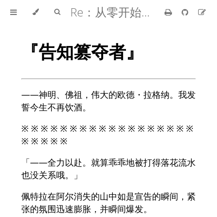
Re：从零开始的异世界生活
『告知篡夺者』
――神明、佛祖，伟大的欧德・拉格纳。我发
誓今生不再饮酒。
※ ※ ※ ※ ※ ※ ※ ※ ※ ※ ※ ※ ※ ※ ※ ※ ※ ※
※ ※ ※ ※ ※
「——全力以赴。就算乖乖地被打得落花流水
也没关系哦。」
佩特拉在阿尔消失的山中如是宣告的瞬间，紧
张的氛围迅速膨胀，并瞬间爆发。