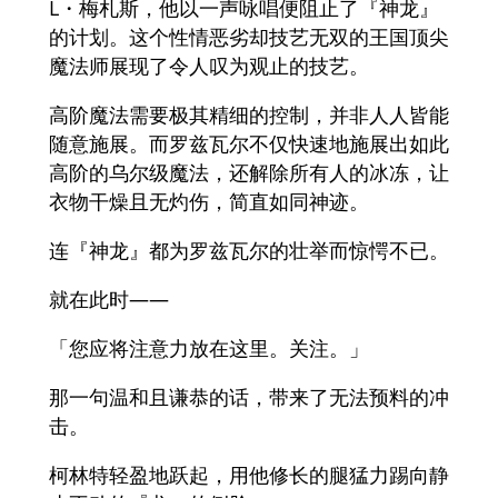
L・梅札斯，他以一声咏唱便阻止了『神龙』
的计划。这个性情恶劣却技艺无双的王国顶尖
魔法师展现了令人叹为观止的技艺。
高阶魔法需要极其精细的控制，并非人人皆能
随意施展。而罗兹瓦尔不仅快速地施展出如此
高阶的乌尔级魔法，还解除所有人的冰冻，让
衣物干燥且无灼伤，简直如同神迹。
连『神龙』都为罗兹瓦尔的壮举而惊愕不已。
就在此时——
「您应将注意力放在这里。关注。」
那一句温和且谦恭的话，带来了无法预料的冲
击。
柯林特轻盈地跃起，用他修长的腿猛力踢向静