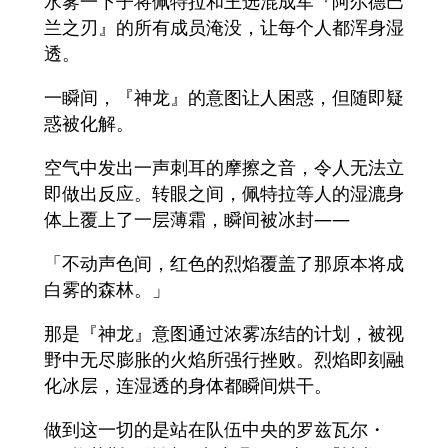
水雾一下子将佩特拉和王选混成军『阿尔德巴
兰之刃』的所有成员淹没，让每个人都浑身湿
透。
一瞬间，『神龙』的意图让人困惑，但随即疑
惑被化解。
空气中发出一声刺耳的摩擦之音，令人无法立
即做出反应。转眼之间，佩特拉等人的湿漉身
体上覆上了一层薄霜，瞬间被冰封——
「不动声色间，红色的烈焰覆盖了那原本将成
白雾的森林。」
那是『神龙』意图通过浓雾冻结的计划，被视
野中无尽膨胀的火焰所强行挫败。烈焰即刻融
化冰层，连湿透的身体都瞬间烘干。
做到这一切的是站在队伍中央的罗兹瓦尔・