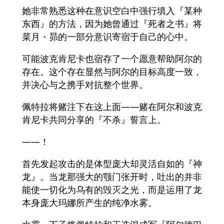
她非常熟悉这种在意识空白中强行填入『某种
东西』的方法，因为她曾通过『死者之书』将
菜月・昴的一部分意识寄宿于自己的心中。
可能波克肯尼卡也宿存了一个愿意帮助阿尔的
存在。这个存在显然与阿尔的目标高度一致，
并决心与之携手对抗整个世界。
佩特拉将赌注下在这上面——赌在阿尔和波克
肯尼卡共同分享的『不杀』誓言上。
——！
首先发起攻击的是体型庞大却灵活自如的『神
龙』。当龙那强大的颚门张开时，吐出的并非
能使一切化为乌有的毁灭之光，而是运用了龙
本身庞大玛娜所产生的纯净水雾。