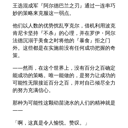
王选混成军『阿尔德巴兰之刃』通过一连串巧
妙的策略来克服这一弱点。
他们以人数的优势扰乱亨克尔，借机利用波克
肯尼卡坚持『不杀』的心理，并在罗伊・阿尔
法德沉溺于美食之时将他的『暴食』拒之门
外。这些都是在实施前没有任何成功把握的奇
策。
——然而，在这个世界上，没有百分之百确定
能成功的策略。唯一能做的，是努力让成功的
可能性无限接近百分之百，并对自己倾尽全力
的努力充满信心。
那种为可能性这颗幼苗浇水的人们的精神就是
——
「啊，这真是令人愉悦。赞叹。」