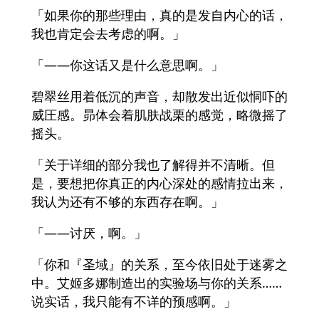
「如果你的那些理由，真的是发自内心的话，
我也肯定会去考虑的啊。」
「——你这话又是什么意思啊。」
碧翠丝用着低沉的声音，却散发出近似恫吓的
威圧感。昴体会着肌肤战栗的感觉，略微摇了
摇头。
「关于详细的部分我也了解得并不清晰。但
是，要想把你真正的内心深处的感情拉出来，
我认为还有不够的东西存在啊。」
「——讨厌，啊。」
「你和『圣域』的关系，至今依旧处于迷雾之
中。艾姬多娜制造出的实验场与你的关系……
说实话，我只能有不详的预感啊。」