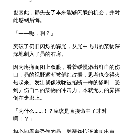
也因此，昴失去了本来能够闪躲的机会，并对
此感到后悔。
「——呃，啊？」
突破了仍旧闪烁的辉光，从光中飞出的某物深
深地刺入了昴的右肩。
因为疼痛而闭上双眼，看着缓慢渗出鲜血的伤
口，昴的视野逐渐被鲜红占据，思考也变得火
热起来。发出就像喉咙被掐断一样的惨叫，受
到弄伤自己的某物的冲击力，本就无力的昴摔
倒在走廊上。
「为什么……！？应该是直接命中了才对
啊！？」
担心地看着受伤的昴，碧翠丝惊讶地叫出声。