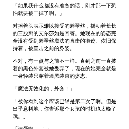
「如果我什么都没有准备的话，刚才那一下恐
怕就要被干掉了啊。」
对摇着头表示难以接受的碧翠丝，摇动着长长
的三股辫的艾尔莎如是回答。她现在的姿态完
全没有受到碧翠丝魔法的直击的痕迹。依旧保
持着，被直击之前的身姿。
不对，有一点与之前不一样。直到之前一直披
着的黑色外套被她丢弃了，现在的她完全就是
一身轻装只穿着漆黑装束的姿态。
「魔法无效化的，外套！」
「被你看到这个应该已经是第二次了啊。但是
出乎意料地，你告诉那个女孩的时机也太晚了
哦。」
「混蛋啊……！」