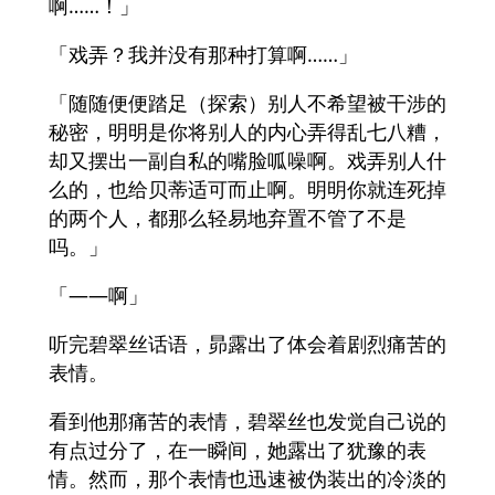
啊……！」
「戏弄？我并没有那种打算啊……」
「随随便便踏足（探索）别人不希望被干涉的
秘密，明明是你将别人的内心弄得乱七八糟，
却又摆出一副自私的嘴脸呱噪啊。戏弄别人什
么的，也给贝蒂适可而止啊。明明你就连死掉
的两个人，都那么轻易地弃置不管了不是
吗。」
「——啊」
听完碧翠丝话语，昴露出了体会着剧烈痛苦的
表情。
看到他那痛苦的表情，碧翠丝也发觉自己说的
有点过分了，在一瞬间，她露出了犹豫的表
情。然而，那个表情也迅速被伪装出的冷淡的