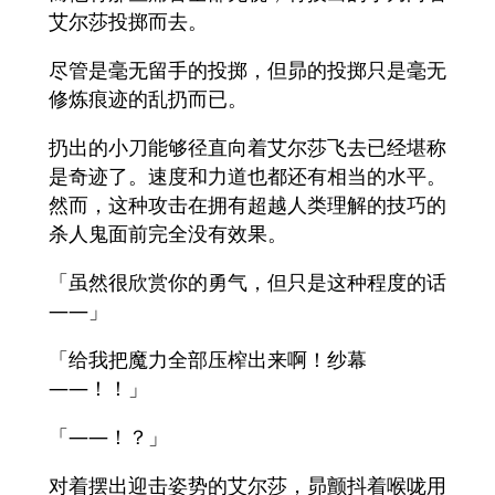
艾尔莎投掷而去。
尽管是毫无留手的投掷，但昴的投掷只是毫无
修炼痕迹的乱扔而已。
扔出的小刀能够径直向着艾尔莎飞去已经堪称
是奇迹了。速度和力道也都还有相当的水平。
然而，这种攻击在拥有超越人类理解的技巧的
杀人鬼面前完全没有效果。
「虽然很欣赏你的勇气，但只是这种程度的话
——」
「给我把魔力全部压榨出来啊！纱幕
——！！」
「——！？」
对着摆出迎击姿势的艾尔莎，昴颤抖着喉咙用