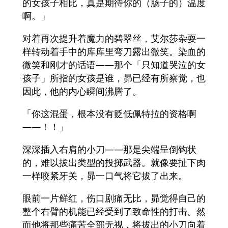
的女孩子相比，真是期待你的（肠子的）温度
啊。」
对着再次提升着魔力的碧翠丝，艾尔莎杂耍一
样转动着手中的库库里弯刀露出微笑。染血的
微笑和刚才的话语——那个「只知道哭泣的女
孩子」所指的女孩是谁，昴已经有所察觉，也
因此，他的内心瞬间沸腾了。
「你这混蛋，根本没有贬低佩特拉的资格啊
——！！」
深深插入右肩的小刀——那是尖端呈倒钩状
的，难以拔出类型的投掷武器。就像要扯下肉
一样咬紧牙关，昴一口气将它拔了出来。
眼前一片鲜红，伤口剧痛无比，昴觉得自己的
整个右臂的机能已经受到了致命性的打击。然
而他将那些痛苦全部无视，将拔出的小刀向着