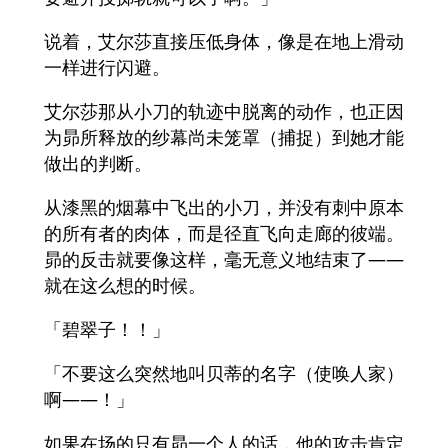
说着，艾尔莎直接压低身体，像是在地上滑动
一样进行闪避。
艾尔莎那从小刀的轨迹中脱离的动作，也正因
为昴所释放的纱幕尚未笼罩（捕捉）到她才能
做出的判断。
从漆黑的烟幕中飞出的小刀，并没有刺中原本
的所有者的肉体，而是径直飞向走廊的彼端。
昴的反击就要像这样，毫无意义地结束了——
就在这么想的时候。
「碧翠子！！」
「不要这么突然地叫贝蒂的名字（使唤人家）
啊——！」
如果在场的只有昴一个人的话，他的攻击肯定