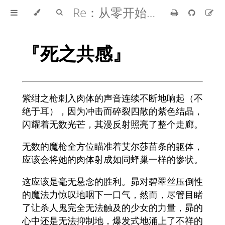
Re：从零开始的异世界生活
『死之共感』
紫绀之枪刺入肉体的声音连续不断地响起（不
绝于耳），因为冲击而碎裂四散的紫色结晶，
闪耀着无数光芒，其漫反射照亮了整个走廊。
无数的魔枪全方位瞄准着艾尔莎苗条的躯体，
应该会将她的肉体射成如同蜂巢一样的惨状。
这应该是毫无悬念的胜利。昴对碧翠丝压倒性
的魔法力惊叹地咽下一口气，然而，尽管目睹
了让杀人鬼完全无法触及的少女的力量，昴的
心中还是无法抑制地，爆发式地涌上了不祥的