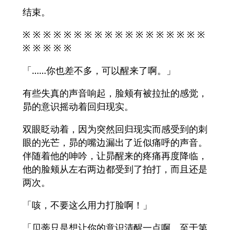
结束。
※ ※ ※ ※ ※ ※ ※ ※ ※ ※ ※ ※ ※ ※ ※ ※ ※ ※
※ ※ ※ ※ ※
「……你也差不多，可以醒来了啊。」
有些失真的声音响起，脸颊有被拉扯的感觉，
昴的意识摇动着回归现实。
双眼眨动着，因为突然回归现实而感受到的刺
眼的光芒，昴的嘴边漏出了近似痛呼的声音。
伴随着他的呻吟，让昴醒来的疼痛再度降临，
他的脸颊从左右两边都受到了拍打，而且还是
两次。
「咳，不要这么用力打脸啊！」
「贝蒂只是想让你的意识清醒一点啊。至于第