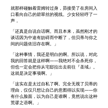
就那样碰触着雷姆转过身，昴接受了在房间入
口看向自己的碧翠丝的视线。少女轻轻哼了一
声，
「还真是自说自话啊。而且本来，虽然刚才的
谈话因为中途有妨碍而中断了，但贝蒂与你之
间的问题依旧存在啊。」
「这种事情，我还是明白的啊。所以说，对此
我的回答就是这样啊——我绝对不会杀死你，
但也一定会把你从宅邸拉出去前往『圣域』。
这就是决定事项啊。」
「这实在是太过自私了啊。完全无视了贝蒂的
理由，仅仅只想让自己的意图得以实现——你
有什么脸面，以为自己是谁啊，竟然说出这种
荒谬之语啊。」