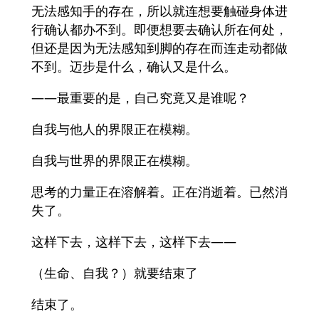
无法感知手的存在，所以就连想要触碰身体进
行确认都办不到。即便想要去确认所在何处，
但还是因为无法感知到脚的存在而连走动都做
不到。迈步是什么，确认又是什么。
——最重要的是，自己究竟又是谁呢？
自我与他人的界限正在模糊。
自我与世界的界限正在模糊。
思考的力量正在溶解着。正在消逝着。已然消
失了。
这样下去，这样下去，这样下去——
（生命、自我？）就要结束了
结束了。