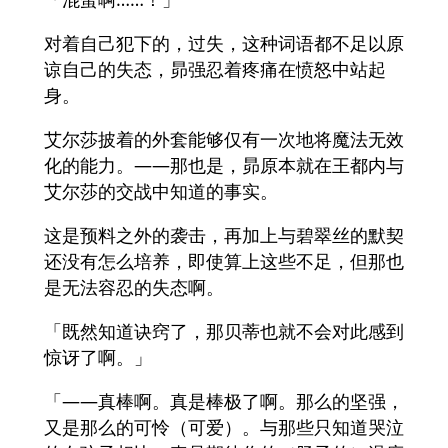
对着自己犯下的，过失，这种词语都不足以原
谅自己的失态，昴强忍着疼痛在愤怒中站起
身。
艾尔莎披着的外套能够仅有一次地将魔法无效
化的能力。——那也是，昴原本就在王都内与
艾尔莎的交战中知道的事实。
这是预料之外的袭击，再加上与碧翠丝的默契
还没有怎么培养，即使算上这些不足，但那也
是无法容忍的失态啊。
「既然知道诀窍了，那贝蒂也就不会对此感到
惊讶了啊。」
「——真棒啊。真是棒极了啊。那么的坚强，
又是那么的可怜（可爱）。与那些只知道哭泣