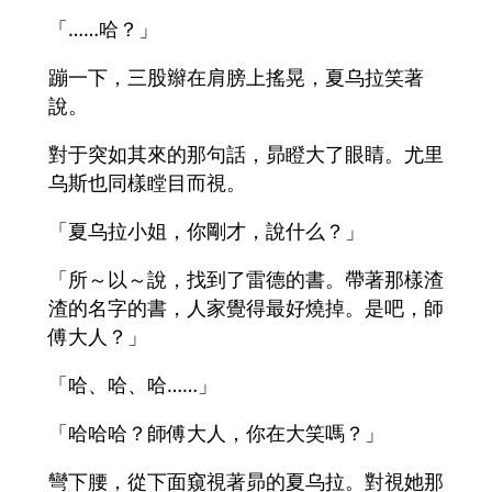
「……哈？」
蹦一下，三股辮在肩膀上搖晃，夏乌拉笑著
說。
對于突如其來的那句話，昴瞪大了眼睛。尤里
乌斯也同樣瞠目而視。
「夏乌拉小姐，你剛才，說什么？」
「所～以～說，找到了雷德的書。帶著那樣渣
渣的名字的書，人家覺得最好燒掉。是吧，師
傅大人？」
「哈、哈、哈……」
「哈哈哈？師傅大人，你在大笑嗎？」
彎下腰，從下面窺視著昴的夏乌拉。對視她那