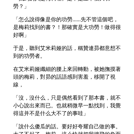
勞？」
「怎么說得像是你的功勞……先不管這個吧，
是梅莉找到的書？！那確實是大功勞！做得很
好啊」
于是，聽到艾米莉娅的話，稱贊連昴都意想不
到的功勞者。
在艾米莉娅纖細的腰上來回轉動，被她撫摸著
頭的梅莉，對昴的話語感到害羞，移開了視
線，
「沒，沒什么，只是偶然看到了那本書，就不
小心說出來而已。也就稍微早一點找到，我覺
得這并不是什么大不了的事哇」
「說什么傻瓜的話。要好好夸耀自己做的事。