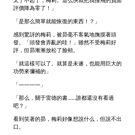
太了不起了，梅莉。這么快就把我撞飛的負面
評價降為零了！」
「是那么簡單就能恢復的東西！？」
感到驚訝的梅莉，被昴毫不客氣地撫摸著頭
發。「頭發會弄亂的哇！」雖然不受梅莉好
評，但昴漸漸放松了臉頰。
「就這樣可以了。就算是未遂，也能用巨大的
功勞來彌補的」
「――――」
「那么，關于雷德的書……誰都還沒有看過
吧？」
看到笑著的昴，梅莉好像想說什么，但說不出
口。