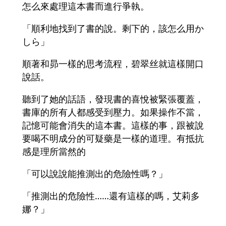
怎么來處理這本書而進行爭執。
「順利地找到了書的說。剩下的，該怎么用か
しら」
順著和昴一樣的思考流程，碧翠丝就這樣開口
說話。
聽到了她的話語，發現書的喜悅被緊張覆蓋，
書庫的所有人都感受到壓力。如果操作不當，
記憶可能會消失的這本書。這樣的事，跟被說
要喝不明成分的可疑藥是一樣的道理。有抵抗
感是理所當然的
「可以說說能推測出的危險性嗎？」
「推測出的危險性……還有這樣的嗎，艾莉多
娜？」