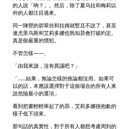
的人說「吶？」。然后，除了夏乌拉和梅莉以
外的人都注目過來。
同一陣營的碧翠丝和拉姆就暫且不說了，甚至
連尤里乌斯和艾莉多娜也熟知昴會打破約定。
真是個嚴重的慣犯。
不管怎樣――、
「由我來讀，沒有異議吧？」
「……結果，無論怎樣的推論都沒用。如果可
以的話，本應該選擇對于這個場合的所有人來
說危險最小的選項」
看到把書輕輕舉起了的昴，艾莉多娜很抱歉的
樣子低下頭來。
那句話的真實性，對于所有人都想考慮周到的