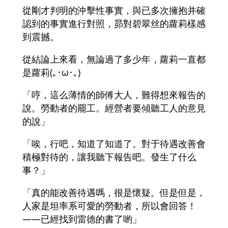
從剛才判明的沖擊性事實，與已多次擁抱并確
認到的事實進行對照，昴對碧翠丝的蘿莉樣感
到震撼。
從結論上來看，無論過了多少年，蘿莉一直都
是蘿莉(｡･ω･｡)
「哼，這么薄情的師傅大人，難得想來報告的
說。勞動者的罷工。經營者要傾聽工人的意見
的說」
「唉，行吧，知道了知道了。對于待遇改善會
積極對待的，讓我聽下報告吧。發生了什么
事？」
「真的能改善待遇嗎，很是懷疑。但是但是，
人家是坦率系可愛的勞動者，所以會回答！
――已經找到雷德的書了喲」