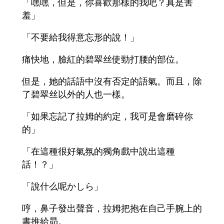
「嘿嘿，但是，你喜歡那樣的我吧？真是害
羞」
「不要給我得意忘形的說！」
痛快地，臉紅的碧翠丝使勁打腰的部位。
但是，她的話語中沒有否定的語氣。而且，除
了碧翠丝以外的人也一樣。
「如果忘記了拉姆的約定，我可是會磨碎你
的」
「在這種很好氣氛的獨角戲中說出這種
話！？」
「說什么呢かしら」
哼，鼻子發出聲音，拉姆把抱在自己手腕上的
書推給昴。