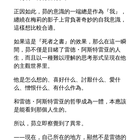
正因如此，昴的意識的一端總是作為『我』，
纏繞在梅莉的影子上背負著奇妙的自我意識，
這樣想比較合適。
如果這是『死者之書』的效果，那么在這一瞬
間，昴不僅是目睹了雷德・阿斯特雷亚的人
生，而且以一種難以理解的思考形式呈現在他
的主觀世界里。
他是怎么想的、喜好什么、討厭什么、愛什
么、憎恨什么、有什么作為。
和雷德・阿斯特雷亚的哲學成為一體，本應該
是能看到那個人生的。
所以，昴立即察覺到了異常。
――現在，自己所在的地方，顯然不是雷德的