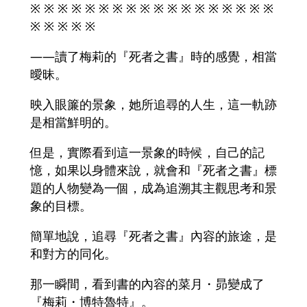
※ ※ ※ ※ ※ ※ ※ ※ ※ ※ ※ ※ ※ ※ ※ ※ ※ ※
※ ※ ※ ※ ※
――讀了梅莉的『死者之書』時的感覺，相當
曖昧。
映入眼簾的景象，她所追尋的人生，這一軌跡
是相當鮮明的。
但是，實際看到這一景象的時候，自己的記
憶，如果以身體來說，就會和『死者之書』標
題的人物變為一個，成為追溯其主觀思考和景
象的目標。
簡單地說，追尋『死者之書』內容的旅途，是
和對方的同化。
那一瞬間，看到書的內容的菜月・昴變成了
『梅莉・博特魯特』。