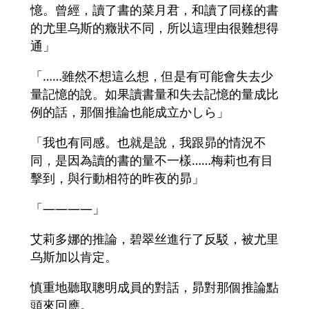
憶。曾經，讀了書的菜月君，和讀了同樣的書
的尤里乌斯的癥狀不同，所以這理由很難想得
通」
「……雖然不想這么想，但是有可能會失去少
量記憶的說。如果讀書量和失去記憶的量成比
例的話，那個推論也能成立かしら」
「我也有同感。也就是說，我跟昴的情況不
同，是因為讀的書的量不一樣……梅莉也有目
擊到，與行動相符的昨夜的昴」
「――――」
艾莉多娜的推論，碧翠丝進行了反駁，被尤里
乌斯加以肯定。
慎重地聽取聰明成員的對話，昴對那個推論點
頭來回應。