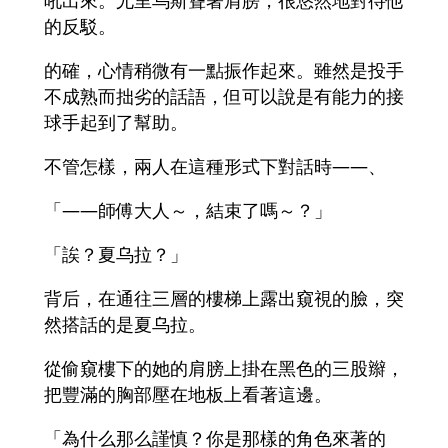
吼出來。尤里乌斯聳著肩膀，很悠然地對待他
的反駁。
的確，心情稍微有一點振作起來。雖然是投手
不成熟而拙劣的話語，但可以說是有能力的接
球手起到了幫助。
不管怎樣，兩人在這種形式下對話時――、
「――師傅大人～，結束了嗎～？」
「誒？夏乌拉？」
背后，在通往三層的樓梯上露出窺視的臉，突
然搭話的是夏乌拉。
從偷窺樓下的她的肩膀上掛在黑色的三股辮，
把豐滿的胸部壓在地板上看著這邊。
「為什么那么謹慎？你是那樣的角色來著的