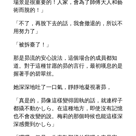
場景是很重要的！人家，會為了師傅大人和藝
術而脫的！」
「不了，再脫下去的話，我會撤退的，所以不
用努力了」
「被拆臺了！」
那是昴流的安心說法，這個場合的成員都知
道。對于這種甘愿的昴的言行，最初嘆息的是
握著手的碧翠丝。
她深深地吐了一口氣，靜靜地凝視著昴，
「真是的，昴像這樣變得固執的話，就連桿子
都撬不動かしら。在這種地方，即使沒有記憶
也不會改變的說。梅莉的那個時候也能這樣深
深感覺到かしら」