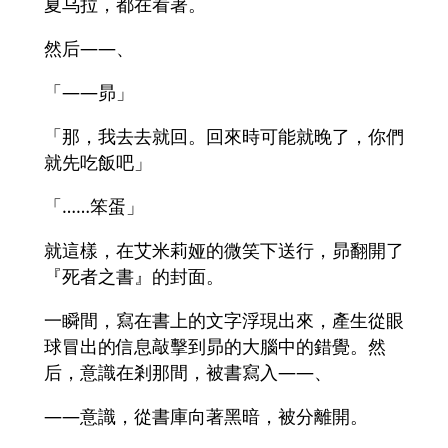
夏乌拉，都在看著。
然后――、
「――昴」
「那，我去去就回。回來時可能就晚了，你們
就先吃飯吧」
「……笨蛋」
就這樣，在艾米莉娅的微笑下送行，昴翻開了
『死者之書』的封面。
一瞬間，寫在書上的文字浮現出來，產生從眼
球冒出的信息敲擊到昴的大腦中的錯覺。然
后，意識在剎那間，被書寫入――、
――意識，從書庫向著黑暗，被分離開。