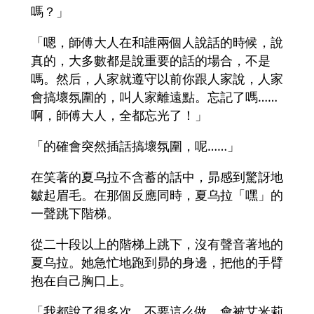
嗎？」
「嗯，師傅大人在和誰兩個人說話的時候，說
真的，大多數都是說重要的話的場合，不是
嗎。然后，人家就遵守以前你跟人家說，人家
會搞壞氛圍的，叫人家離遠點。忘記了嗎……
啊，師傅大人，全都忘光了！」
「的確會突然插話搞壞氛圍，呢……」
在笑著的夏乌拉不含蓄的話中，昴感到驚訝地
皺起眉毛。在那個反應同時，夏乌拉「嘿」的
一聲跳下階梯。
從二十段以上的階梯上跳下，沒有聲音著地的
夏乌拉。她急忙地跑到昴的身邊，把他的手臂
抱在自己胸口上。
「我都說了很多次，不要這么做。會被艾米莉