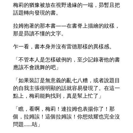
梅莉的猶豫被放在視野邊緣的一端，昴暫且把
話題轉向發現的書。
拉姆抱著的那本書――在書脊上描繪的紋樣，
那是昴讀不懂的文字。
乍一看，書本身并沒有雷德那樣的異樣感。
「不管本人是怎樣破例的，至少記錄著他的書
應該不會跳舞的吧」
「如果裝訂是無意義的亂七八糟，或者說題目
的自我主張很明顯的話就容易發現了。在這一
點上，梅莉能夠找到，真是幫上忙了」
「瞧，看啊，梅莉！連拉姆也表揚你了！那
個，拉姆誒！這個拉姆誒！你想炫耀也完全沒
問題……咕」