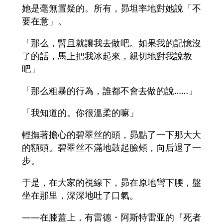
她是毫無置疑的。所有，昴坦率地對她說「不
要在意」。
「那么，暫且就讓我去做吧。如果我的記憶沒
了的話，馬上把我冰起來，親切地對我說教
吧」
「那么粗暴的行為，誰都不會去做的說……」
「我知道的。你很溫柔的嘛」
輕撫著擔心的碧翠丝的頭，昴點了一下那大大
的額頭。碧翠丝不滿地鼓起臉頰，向后退了一
步。
于是，在大家的視線下，昴在原地彎下腰，盤
坐在那里，深深地吐了口氣。
――在膝蓋上，有雷德・阿斯特雷亚的『死者