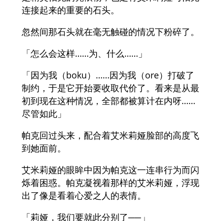
连接起来的重要的石头。
忽然间那石头就在毫无触碰的情况下粉碎了。
「怎么会这样……为、什么……」
「因为我（boku）……因为我（ore）打破了
制约，于是它开始要收取代价了。看来是从最
初到现在这种情况，全部都被算计在内呀……
尽管如此」
帕克回过头来，配合着艾米莉娅脸部的高度飞
到她面前。
艾米莉娅的眼眸中因为帕克这一连串行为而闪
烁着困惑。帕克凝视着那样的艾米莉娅，浮现
出了像是看着心爱之人的表情。
「莉娅，我们要就此分别了──」