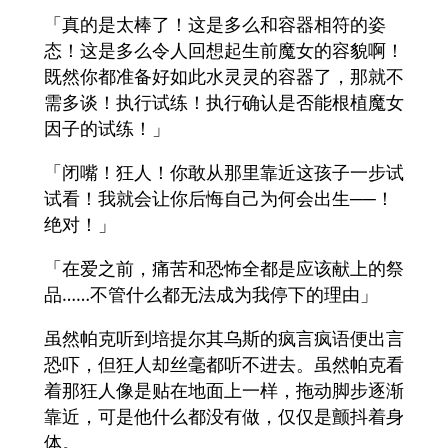
「真的是太棒了！这是多么和容器相符的姿
态！这是多么令人回想起生前魔女的容貌啊！
既然你都准备好如此水灵灵的容器了，那就不
需多谈！执行试练！执行确认是否能根植魔女
因子的试练！」
「闭嘴！狂人！你敢从那里靠近这孩子一步试
试看！我就会让你后悔自己为何会出生──！
绝对！」
「在爱之前，痛苦和恐怖全都是应该献上的祭
品……不管什么都无法成为我停下的理由」
虽然帕克听到培提尔其乌斯的疯言疯语便出言
恐吓，但狂人却丝毫都听不进去。虽然帕克看
着那狂人像是贴在地面上一样，拖动脚步逐渐
靠近，可是他什么都没有做，仅仅是颤抖着身
体。