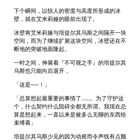
下个瞬间，以惊人的密度与高度所形成的冰
壁，就在艾米莉娅的眼前出现了。
冰壁将艾米莉娅与培提尔其乌斯之间隔开一块
空间，而为了继续扩展这块空间，冰壁还在不
断地的突破地面隆起。
一时之间，伸展着『不可视之手』的培提尔其
乌斯也只能向后退开，
「这是──！」
「总算想起最重要的事情了……。为了守护这
个，什么契约什么阻碍全都无所谓。我现在总
算是想起来，一直以来是被多么无聊的东西给
束缚着」
培提尔其乌斯少见的因为动摇而令声线有点颤