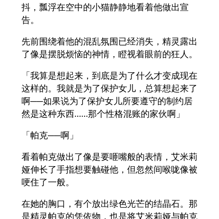
抖，瓢浮在空中的小猫静静地看着他做出宣
告。
先前围绕着他的混乱氛围已经消失，精灵露出
了像是摆脱烦恼的神情，瞪视着眼前的狂人。
「我算是想起来，到底是为了什么才变成现在
这样的。我就是为了保护女儿，总算想起来了
啊──如果说为了保护女儿所要遵守的制约居
然是这种东西……那个性格混账的家伙啊」
「帕克──啊」
看着帕克做出了像是要咂嘴般的表情，艾米莉
娅伸长了手指想要触碰他，但忽然间喉咙像被
哽住了一般。
在她的胸口，有个放出绿色光芒的结晶石。那
是精灵帕克的凭依物，也是将艾米莉娅与帕克