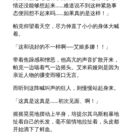
情还没能够想起来……难道说不到这种紧急事
态便回想不起来吗……如果真的是这样！」
帕克仰望着天空，尽力伸直了小小的身体大喊
着。
「这和说好的不一样啊──艾姬多娜！！」
带着焦躁感和憎恶，他高亢的声音扩散开来，
帕克一边喘着气一边摇头。艾米莉娅则是因为
亲近人物的骤变而哑口无言。
而听到这阵喊叫声的狂人，则慢慢站起身来。
「这真是这真是……初次见面、啊！」
摇摇晃晃地摆动上半身，培提尔其乌斯粗暴地
扯着自己的长发，毫不留情地拉扯着，头皮都
开始滴下了鲜血。