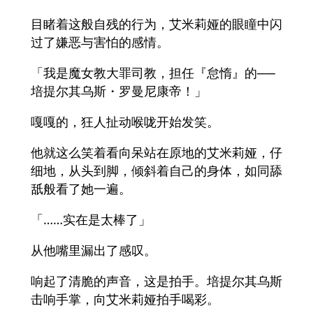
目睹着这般自残的行为，艾米莉娅的眼瞳中闪
过了嫌恶与害怕的感情。
「我是魔女教大罪司教，担任『怠惰』的──
培提尔其乌斯・罗曼尼康帝！」
嘎嘎的，狂人扯动喉咙开始发笑。
他就这么笑着看向呆站在原地的艾米莉娅，仔
细地，从头到脚，倾斜着自己的身体，如同舔
舐般看了她一遍。
「……实在是太棒了」
从他嘴里漏出了感叹。
响起了清脆的声音，这是拍手。培提尔其乌斯
击响手掌，向艾米莉娅拍手喝彩。