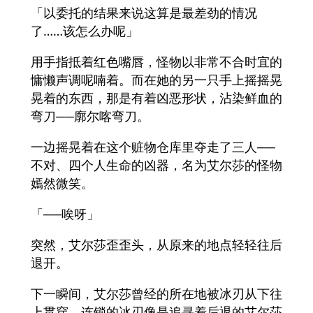
「以委托的结果来说这算是最差劲的情况
了……该怎么办呢」
用手指抵着红色嘴唇，怪物以非常不合时宜的
慵懒声调呢喃着。而在她的另一只手上摇摇晃
晃着的东西，那是有着凶恶形状，沾染鲜血的
弯刀──廓尔喀弯刀。
一边摇晃着在这个赃物仓库里夺走了三人──
不对、四个人生命的凶器，名为艾尔莎的怪物
嫣然微笑。
「──唉呀」
突然，艾尔莎歪歪头，从原来的地点轻轻往后
退开。
下一瞬间，艾尔莎曾经的所在地被冰刃从下往
上贯穿，连锁的冰刃像是追寻着后退的艾尔莎