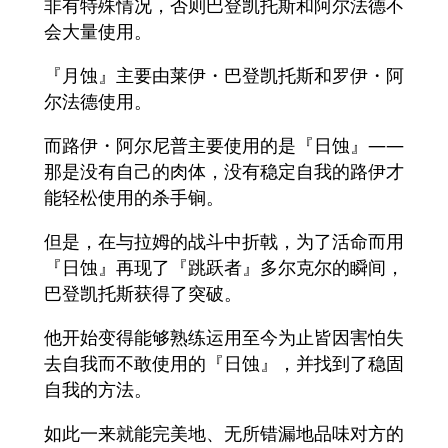
非有特殊情况，否则巴登凯托斯和阿尔法德不
会大量使用。
『月蚀』主要由莱伊・巴登凯托斯和罗伊・阿
尔法德使用。
而路伊・阿尔尼普主要使用的是『日蚀』——
那是没有自己的肉体，没有稳定自我的路伊才
能轻松使用的杀手锏。
但是，在与拉姆的战斗中折戟，为了活命而用
『日蚀』再现了『跳跃者』多尔克尔的瞬间，
巴登凯托斯获得了突破。
他开始变得能够熟练运用至今为止皆因害怕失
去自我而不敢使用的『日蚀』，并找到了稳固
自我的方法。
如此一来就能完美地、无所错漏地品味对方的