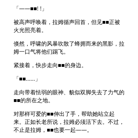
「——■■! !」
被高声呼唤着，拉姆循声回首，但见■■正被
火光照亮着。
倏然，呼啸的风暴吹散了蜂拥而来的黑影，拉
姆一口气将他们踢飞。
紧接着，快步走向■■的身边。
「■■......」
走向带着怯弱的眼神、貌似双脚失去了力气的
■■的所在之地。
对那样可爱的■■伸出了手，帮助她站立起
来。正如长老所说，拉姆必须活下去。不过，
不止是拉姆，■■也要一起——。