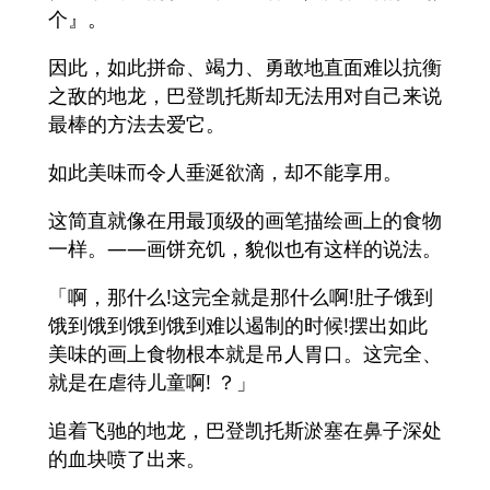
个』。
因此，如此拼命、竭力、勇敢地直面难以抗衡
之敌的地龙，巴登凯托斯却无法用对自己来说
最棒的方法去爱它。
如此美味而令人垂涎欲滴，却不能享用。
这简直就像在用最顶级的画笔描绘画上的食物
一样。——画饼充饥，貌似也有这样的说法。
「啊，那什么!这完全就是那什么啊!肚子饿到
饿到饿到饿到饿到难以遏制的时候!摆出如此
美味的画上食物根本就是吊人胃口。这完全、
就是在虐待儿童啊! ？」
追着飞驰的地龙，巴登凯托斯淤塞在鼻子深处
的血块喷了出来。