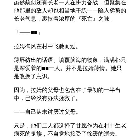
虽然貌似还有长老一人在拼力奋战，但聚集在
他那里的敌人却也相当地干练——陷入劣势的
长老气息，裹挟着浓厚的『死亡』之味。
「——■■」
拉姆御风在村中飞驰而过。
薄唇纺出的话语、填覆脑海的物象，满满都只
是深爱着的■■一人。并不是拉姆薄情。她只
是改换了意识。
因为，拉姆的父母也包含在了最初的一半当
中，已经没有办法拯救了。
——自己从未讨厌过父母。
只是，他们二人都选择了甘愿作为在村中生老
病死的鬼族，不自觉地接受了徐缓的逝去。