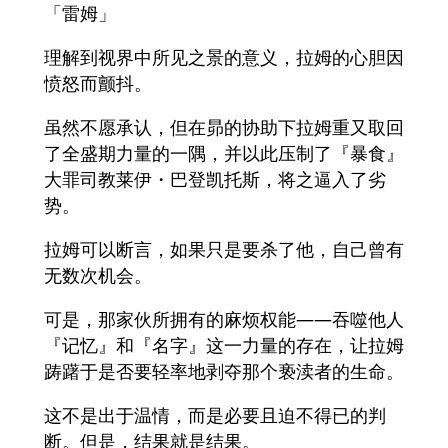
「雷姆」
理解到视界中所见之景的意义，拉姆的心胆因
愤怒而颤抖。
虽然不愿承认，但在昴的协助下拉姆重又取回
了全盛期力量的一隅，并以此压制了『暴食』
大罪司教莱伊・巴登凯托斯，将之逼入了劣
势。
拉姆可以断言，如果只是要杀了他，自己曾有
无数次机会。
可是，那家伙所拥有的麻烦权能——吞噬他人
『记忆』和『名字』这一力量的存在，让拉姆
踌躇于是否要轻率地剥夺那个亵渎者的生命。
这不是出于温情，而是必要且迫不得已的判
断。但是，结果就是结果。