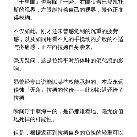
『千里眼』也解除了一瞬。右眼映着巴登凯托
斯的视界，左眼维持着自己的视界，景色正变
得模糊。
不仅如此。刚才还未曾感觉到的沉重的疲劳
感，以及如同用看不见的手搅动内脏般的不适
与疼痛感，正在向拉姆自身袭来。
毫无疑问，这是拉姆平时所体味的倦怠感的影
响。
昴曾经夸口说能以某些权能承担的、本应永远
侵蚀『无角』拉姆的代价——此刻都返还给了
拉姆。
瞬间浮于脑海中的，是昴那难看地、毫无价值
地死掉的可能性。
但是，根据返还到拉姆自身的负担的轻重可以