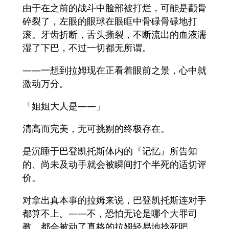
由于在之前的战斗中脸部被打烂，可能是颧骨
碎裂了，左眼的眼球在眼眶中骨碌骨碌地打
滚。牙齿折断，舌头撕裂，不断流出的血液濡
湿了下巴，不过一切都无所谓。
——一想到拉姆现在正看着眼前之景，心中就
激动万分。
「姐姐大人是——」
清高而完美，无可挑剔的终极存在。
是沉睡于巴登凯托斯体内的『记忆』所告知
的、尚未及动手就会被瞬间打个半死的适切评
价。
对拿出真本事的拉姆来说，巴登凯托斯连对手
都算不上。——不，恐怕无论是哪个大罪司
教，都会被动了真格的拉姆轻易地捻死吧。