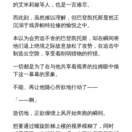
的艾米莉娅等人，也是一言难尽。
而此刻，虽然难以理解，但巴登凯托斯显然正
沉溺于戏弄帕特拉修的愉悦之中。
本以为会穷追不舍的巴登凯托斯，却在瞬间将
他们逼上绝境之际故意放松了攻势，在追击中
制造出空隙，享受着削弱猎物的狩猎。
一切都是为了在与他共享着视界的拉姆眼中烙
下这一幕幕的景象。
不能、再让他随心所欲地行动了——
「——啊」
急切地，正欲缠绕上风开始奔跑的瞬间。
想要通过螺旋阶梯上楼的视界模糊了，同时