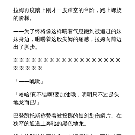
拉姆再度踏上刚才一度踏空的台阶，跑上螺旋
的阶梯。
——为了终将像这样喘着气息跑到被追赶的妹
妹身边，咀嚼着这般失阙的痛感，拉姆向前迈
出了脚步。
※ ※ ※ ※ ※ ※ ※ ※ ※ ※ ※ ※ ※ ※ ※ ※ ※ ※
※ ※ ※ ※ ※
「——呲呲」
「哈哈!真不错啊!要加油哦，明明只不过是头
地龙而已!」
巴登凯托斯称赞着被投掷的短剑划伤鳞片、在
狭窄的通道上奔驰的黑色地龙。