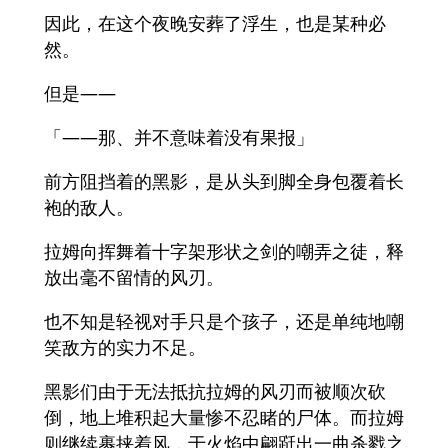
因此，在这个夜晚安葬了浮生，也是某种必
然。
但是——
「——那、并不意味着没有果报」
前方阻挡着的黑影，是从头到脚全身包覆着长
袍的敌人。
拉姆向挥舞着十字架形状之剑的嘲弄之徒，释
放出毫不留情的风刃。
也不知是轻视对手只是个孩子，还是单纯地嘲
笑敌方的实力不足。
黑影们由于无法抵抗拉姆的风刃而被顺次砍
倒，地上堆积起大量惨不忍睹的尸体。而拉姆
则继续裹挟着风，于火焰中翩跹出一曲杀戮之