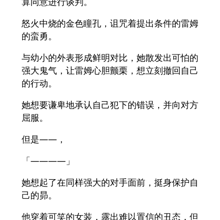
算同意进行谈判。
怒火中烧的金色瞳孔，诅咒着提出条件的雷姆
的蛮勇。
与幼小的外表形成鲜明对比，她散发出可怕的
强大鬼气，让雷姆心胆颤栗，想立刻撤回自己
的行动。
她想要谦卑地承认自己犯下的错误，并向对方
屈服。
但是――，
「――――」
她想起了在同样强大的对手面前，挺身保护自
己的昴。
他穿着可笑的女装，露出难以置信的丑态，但