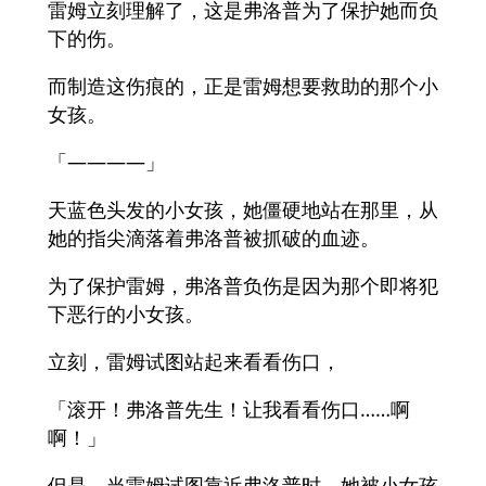
雷姆立刻理解了，这是弗洛普为了保护她而负
下的伤。
而制造这伤痕的，正是雷姆想要救助的那个小
女孩。
「――――」
天蓝色头发的小女孩，她僵硬地站在那里，从
她的指尖滴落着弗洛普被抓破的血迹。
为了保护雷姆，弗洛普负伤是因为那个即将犯
下恶行的小女孩。
立刻，雷姆试图站起来看看伤口，
「滚开！弗洛普先生！让我看看伤口……啊
啊！」
但是，当雷姆试图靠近弗洛普时，她被小女孩