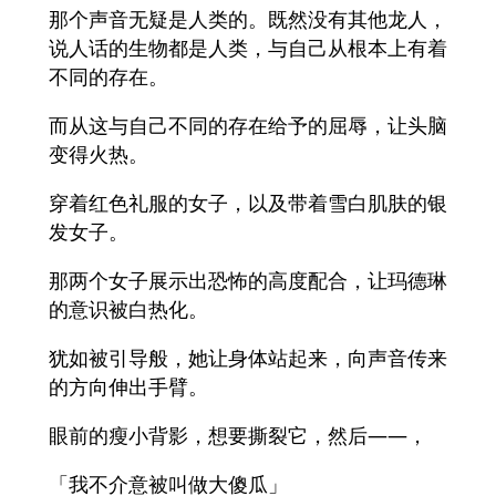
那个声音无疑是人类的。既然没有其他龙人，
说人话的生物都是人类，与自己从根本上有着
不同的存在。
而从这与自己不同的存在给予的屈辱，让头脑
变得火热。
穿着红色礼服的女子，以及带着雪白肌肤的银
发女子。
那两个女子展示出恐怖的高度配合，让玛德琳
的意识被白热化。
犹如被引导般，她让身体站起来，向声音传来
的方向伸出手臂。
眼前的瘦小背影，想要撕裂它，然后――，
「我不介意被叫做大傻瓜」