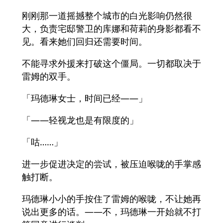
刚刚那一道摇撼整个城市的白光影响仍然很
大，负责宅邸警卫的库娜和荷莉的身影都看不
见。看来她们回归还需要时间。
不能寻求外援来打破这个僵局。一切都取决于
雷姆的双手。
「玛德琳女士，时间已经――」
「――轻视龙也是有限度的」
「咕……」
进一步促进决定的尝试，被压迫喉咙的手掌感
触打断。
玛德琳小小的手按住了雷姆的喉咙，不让她再
说出更多的话。――不，玛德琳一开始就不打