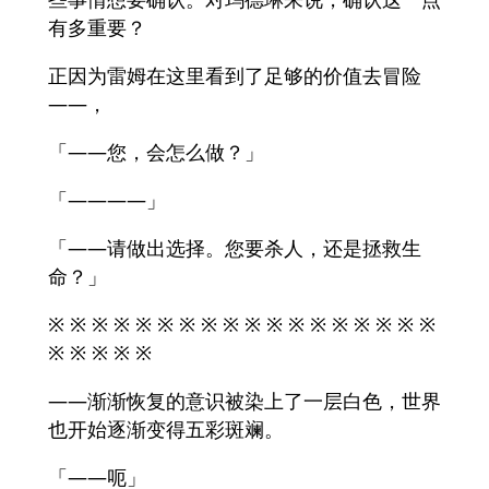
有多重要？
正因为雷姆在这里看到了足够的价值去冒险
——，
「――您，会怎么做？」
「――――」
「――请做出选择。您要杀人，还是拯救生
命？」
※ ※ ※ ※ ※ ※ ※ ※ ※ ※ ※ ※ ※ ※ ※ ※ ※ ※
※ ※ ※ ※ ※
――渐渐恢复的意识被染上了一层白色，世界
也开始逐渐变得五彩斑斓。
「――呃」