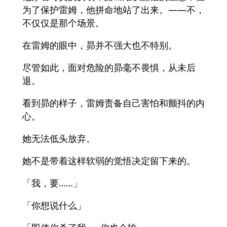
为了保护雷姆，他拼命地站了出来。――不，
不仅仅是那个场景。
在雷姆的眼中，昴并不强大也不特别。
尽管如此，面对危险的昴毫不畏惧，从未后
退。
看到昴的样子，雷姆责备自己害怕和颤抖的内
心。
她无法低头放弃。
她不是带着这样软弱的觉悟决定留下来的。
「我，要……」
「你想说什么」