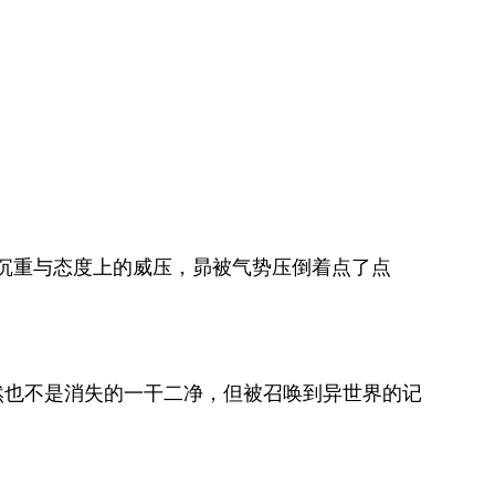
沉重与态度上的威压，昴被气势压倒着点了点
然也不是消失的一干二净，但被召唤到异世界的记