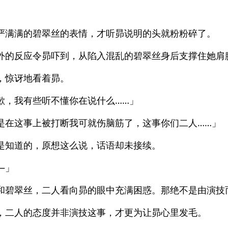
严满满的碧翠丝的表情，才听昴说明的头就粉粉碎了。
外的反应令昴吓到，从陷入混乱的碧翠丝身后支撑住她肩
，惊讶地看着昴。
歉，我有些听不懂你在说什么……」
是在这事上被打断我可就伤脑筋了，这事你们二人……」
是知道的，原想这么说，话语却未接续。
—」
和碧翠丝，二人看向昴的眼中充满困惑。那绝不是由演技
，二人的态度并非演技这事，才更为让昴心里发毛。