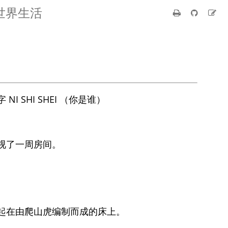
世界生活
SHI SHEI （你是谁）
视了一周房间。
起在由爬山虎编制而成的床上。