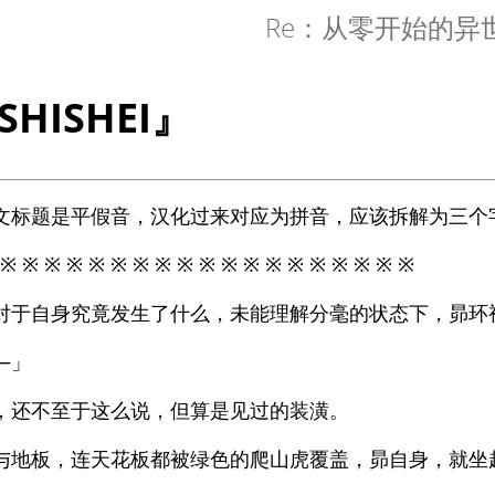
Re：从零开始的异
SHISHEI』
标题是平假音，汉化过来对应为拼音，应该拆解为三个字 NI 
 ※ ※ ※ ※ ※ ※ ※ ※ ※ ※ ※ ※ ※ ※ ※ ※ ※ ※ ※
对于自身究竟发生了什么，未能理解分毫的状态下，昴环
—」
，还不至于这么说，但算是见过的装潢。
与地板，连天花板都被绿色的爬山虎覆盖，昴自身，就坐