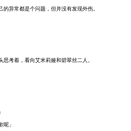
己的异常都是个问题，但并没有发现外伤。
头思考着，看向艾米莉娅和碧翠丝二人。
」
歉呢」