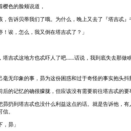
着樱色的脸颊说道，
该，告诉贝蒂我们了哦。为什么，晚上又去了『塔吉忒』
停！诶，怎么，我又倒在塔吉忒了？」
，塔吉忒这地方也忒吓人了吧……话说，我到底失去那做
」
己毫无印象的事，昴为这份困惑和过于奇怪的事实抱头抖
前后的记忆的确很朦胧，但应该没有需要前往塔吉忒的要
把昴扔到塔吉忒也没什么利益这点的话。就是告诉他，有
可信。
下，昴」