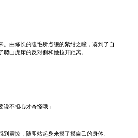
来。由修长的睫毛所点缀的紫绀之瞳，凑到了自
了爬山虎床的反对侧和她拉开距离。
要说不担心才奇怪哦」
感到震惊，随即站起身来摸了摸自己的身体。