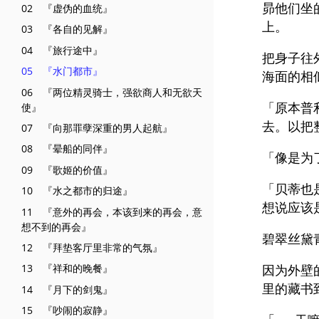
昴他们坐
02 『虚伪的血统』
上。
03 『各自的见解』
04 『旅行途中』
把身子往
05 『水门都市』
海面的相
06 『两位精灵骑士，强欲商人和无欲天
「原本普
使』
去。以把
07 『向那罪孽深重的男人起航』
08 『晕船的同伴』
「像是为
09 『歌姬的价值』
「贝蒂也
10 『水之都市的归途』
想说应该
11 『意外的再会，本该到来的再会，意
想不到的再会』
碧翠丝黛
12 『拜垫客厅里非常的气氛』
因为外壁
13 『祥和的晚餐』
里的藏书
14 『月下的剑鬼』
15 『吵闹的寂静』