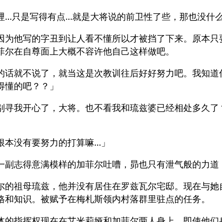
哩…只是写得有点…就是大将说的前卫性了些，那也没什
因为他写的字丑到让人看不懂所以才被挡了下来。原本只
菲尔在自尊面上大概不容许他自己这样做吧。
的话就不说了，就当这是次教训往后好好努力吧。我知道
得懂的吧？？」
别寻我开心了，大将。也不看我和琉兹婆已经相处多久了
根本没有要努力的打算嘛…」
一副志得意满模样的加菲尔吐嘈，昴也只有泄气般的力道
尔的祖母琉兹，他并没有居住在罗兹瓦尔宅邸。现在与她
格和知识。被赋予在梅札斯领内村落群里驻点的任务。
体的指挥权现在在艾米莉娅和加菲尔两人身上，即使他们