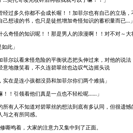
管经过多久你都不会成长喔！！加菲尔也有自己的立场，
自己想读的书，也只是徒然增加奇怪知识的蓄积量而已…
什么奇怪的知识呢！！那是男人的浪漫啊！！对不对～大
是如此」
加菲尔以看来怪危险的平衡状态把头伸过来，对他的说法
经意地微笑着，不久连碧翠丝也边叹气边摇头说
，实在是连小孩都没昴和加菲尔你们两个难搞」
嘛！！引领着他们真是一点也不轻松呢……」
的所有人不知道对碧翠丝的想法到底有多认同，但很遗憾
人与之有所同感。
拉修嘶鸣着，大家的注意力又集中到了正面。