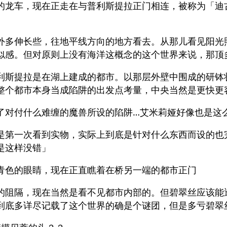
的龙车，现在正走在与普利斯提拉正门相连，被称为「迪
外多伸长些，往地平线方向的地方看去。从那儿看见阳光
似感。但对原则上没有海洋这概念的这个世界来说，那顶
利斯提拉是在湖上建成的都市。以那层外壁中围成的研钵
整个都市本身当成陷阱的出发点考量，中央当然是更快更
了对付什么难缠的魔兽所设的陷阱…艾米莉娅好像也是这
是第一次看到实物，实际上到底是针对什么东西而设的也
是这样没错」
青色的眼睛，现在正直瞧着在桥另一端的都市正门
的阻隔，现在当然是看不见都市内部的。但碧翠丝应该能
到底多详尽记载了这个世界的确是个谜团，但是多亏碧翠