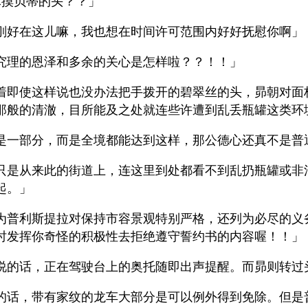
嘛摸贝蒂的头？？」
刚好在这儿嘛，我也想在时间许可范围内好好抚慰你啊」
究理的恩泽和多余的关心是怎样啦？？！！」
着即使这样说也没办法把手拨开的碧翠丝的头，昴朝对面
那般的清澈，目所能及之处就连些许遭到乱丢瓶罐这类环
是一部分，而是全境都能达到这样，那公德心还真不是普
只是从来此的街道上，连这里到处都看不到乱扔瓶罐或非
起。」
为普利斯提拉对保持市容景观特别严格，还列为必尽的义
时发挥你奇怪的积极性去拒绝遵守誓约书的内容喔！！」
说的话，正在驾驶台上的奥托随即出声提醒。而昴则转过
的话，带有家纹的龙车大部分是可以例外得到免除。但是