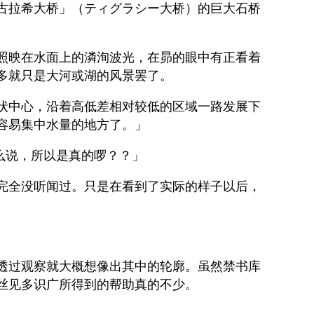
古拉希大桥」（ティグラシー大桥）的巨大石桥
照映在水面上的潾洵波光，在昴的眼中有正看着
多就只是大河或湖的风景罢了。
状中心，沿着高低差相对较低的区域一路发展下
容易集中水量的地方了。」
么说，所以是真的啰？？」
完全没听闻过。只是在看到了实际的样子以后，
透过观察就大概想像出其中的轮廓。虽然禁书库
丝见多识广所得到的帮助真的不少。