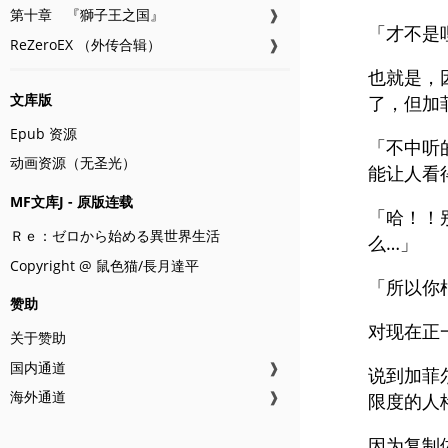
第十章 『獅子王之国』
❱
「才不是
ReZeroEX （外传合辑）
❱
也就是，
文库版
了，但加
Epub 资源
「不中听
动画资源（无圣光）
能让人看
MF文库J - 原版连载
「哈！！
Ｒｅ：ゼロから始める異世界生活
么…」
Copyright @ 鼠色猫/長月達平
「所以你
赞助
对现在正
关于赞助
国内通道
❱
说到加菲
海外通道
❱
限度的人
因为复制