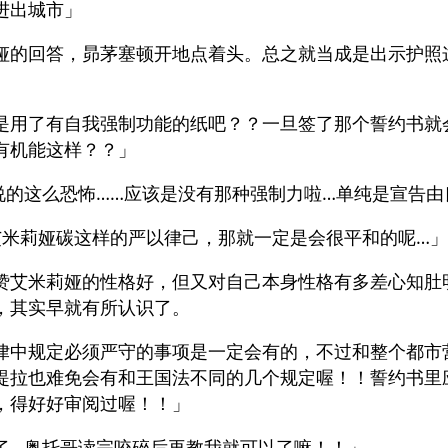
进出城市」
娅的回答，昴茅塞顿开地点着头。总之就当成是出示护照
是用了有自我强制功能的纸吧？？一旦签了那个誓约书就
有机能这样？？」
说的这么恐怖……应该是没有那种强制力啦…单纯是宣告
艾米莉娅碳这样的严以律己，那就一定是会很平和的呢…」
赞艾米莉娅的性格好，但又对自己本身性格有多差心知肚
，其实早就有所认识了。
律中规定必须严守的事项是一定会有的，不过和整个都市
提拉也难免会有和王国法不同的几个规定喔！！誓约书里
，得好好审阅过喔！！」
了…奥托哥读完咬碎后再教我就可以了嘛！！」