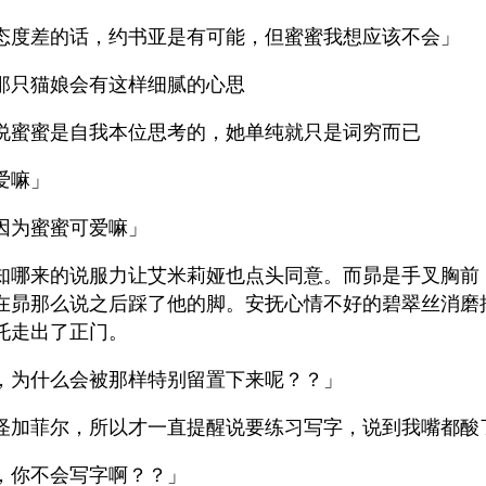
态度差的话，约书亚是有可能，但蜜蜜我想应该不会」
那只猫娘会有这样细腻的心思
说蜜蜜是自我本位思考的，她单纯就只是词穷而已
爱嘛」
因为蜜蜜可爱嘛」
知哪来的说服力让艾米莉娅也点头同意。而昴是手叉胸前
在昴那么说之后踩了他的脚。安抚心情不好的碧翠丝消磨
托走出了正门。
，为什么会被那样特别留置下来呢？？」
怪加菲尔，所以才一直提醒说要练习写字，说到我嘴都酸
，你不会写字啊？？」