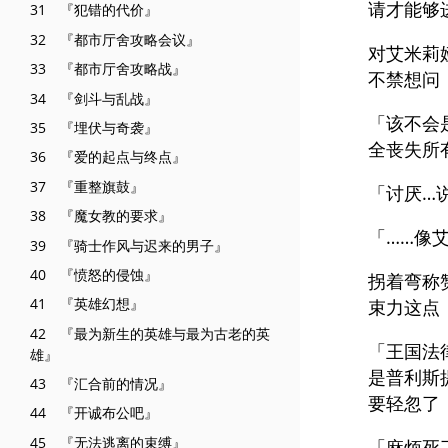
请才能够
31 『犯错的代价』
32 『都市厅舍攻略会议』
对艾米莉
33 『都市厅舍攻略战』
不禁想问
34 『剑斗与乱战』
「该不会
35 『埋伏与奇袭』
全丧失所
36 『爱的起点与终点』
37 『重整旗鼓』
「讨厌…
38 『魔女教的要求』
「……像
39 『骑士作风与迟来的男子』
40 『愤怒的侵蚀』
拐着弯称
41 『英雄幻想』
束力这点
42 『最为新生的英雄与最为古老的英
「王国法
雄』
是普利斯
43 『汇合前的情况』
要轻忽了
44 『开诚布公吧』
45 『无法逃离的束缚』
「麻烦死