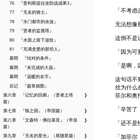
76 『普利斯提拉攻防战成果3』
「不考虑
77 『无名的骑士』
78 『水门都市的余波』
无法想像
79 『贤者的监视塔』
这倒不是
80 『水面上留下波纹』
81 『充满贪婪的那些人』
「因为可
幕間 『结对的条件』
「是啊，
幕間 『未完成的大器』
幕間 『温暖的名字』
这句话不
后记 『篇章插图』
丝为什么
菲尔和奥
第六章 『记忆的回廊』（贤者之塔
❱
篇）
「辛苦了
第七章 『狼之国』（帝国篇）
❱
第八章 『文森特・佛拉基亚』（帝皇
❱
「还不是
篇）
第九章 『无名的星光』（尾随星篇）
❱
「加菲尔