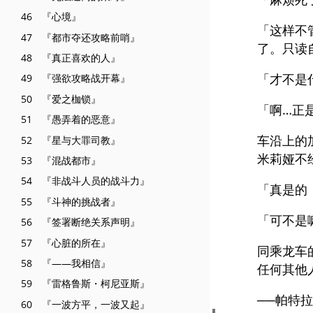
46 『心境』
「这样不
47 『都市夺还攻略前哨』
了。只读
48 『真正喜欢的人』
「才不是
49 『强欲攻略战开幕』
50 『爱之枷锁』
「啊…正
51 『愚弄着的恶意』
车沿上的
52 『星与大罪司教』
米莉娅不
53 『混战都市』
54 『非战斗人员的战斗力』
「真是的
55 『斗神的挑战者』
「可不是
56 『签署断绝关系声明』
57 『心脏的所在』
同乘龙车
58 『——我相信』
任何其他
59 『雷格鲁斯・柯尼亚斯』
──帕特
60 『一波方平，一波又起』