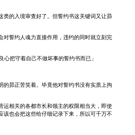
这类的入境审查好了。但誓约书这关键词又让昴
会对誓约人魂力直接作用，违约的同时就立刻完
由良心把守着自己不做坏事的誓约书而已」
明的昴正苦笑着。毕竟他对誓约书没有实质上拘
营运相关的各都市长和领主的权限相当大，即使
应该也会把这些给仔细记录下来，所以可千万不