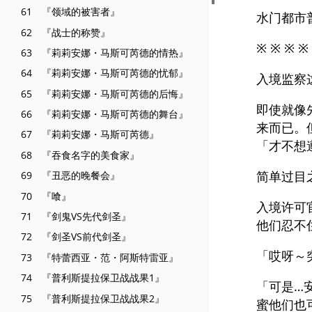
61 『领域的被害者』
水门都市
62 『战士的称赞』
※ ※ ※ ※
63 『莉莉安娜・马斯可芮德的情热』
64 『莉莉安娜・马斯可芮德的忧郁』
入境监察
65 『莉莉安娜・马斯可芮德的后悔』
即使就像
66 『莉莉安娜・马斯可芮德的舞台』
来而已。
67 『莉莉安娜・马斯可芮德』
「才不想
68 『吞食名字的美食家』
简单过目
69 『丑恶的晚餐会』
70 『喰』
入境许可
71 『剑鬼VS先代剑圣』
他们忍不
72 『剑圣VS前代剑圣』
「哎呀～
73 『特蕾西亚・范・阿斯特雷亚』
74 『普利斯提拉保卫战战果1』
「可是…
75 『普利斯提拉保卫战战果2』
蜜他们也