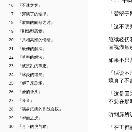
「……干
16 『不速之客』
「碧翠子
17 『穿惯了的铠甲』
18 『歌舞的间歇之时』
「这不明
19 『剧场型恶意』
继续轻抚
20 『共相高涨的情绪』
直视湖底
21 『最佳的解法』
22 『草率的解法』
如果不只
23 『被扰乱的事态』
「话说不
24 『冰炎的结局』
境真了不
25 『狮子座剧场』
26 『爱的矛头』
「这是因
27 『噪音』
不要在那
28 『满身疮痍的作战会议』
听到昴所
29 『华丽之虎』
30 『月下的虎与猫』
「在王都