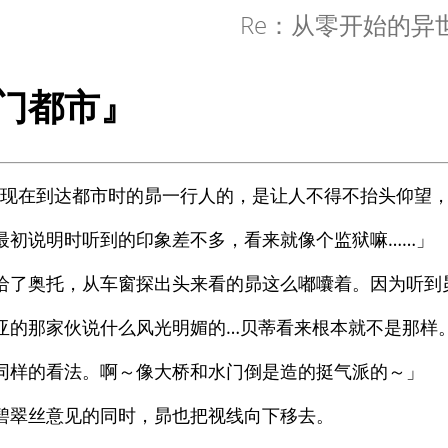
Re：从零开始的异
门都市』
出现在到达都市时的昴一行人的，是让人不得不抬头仰望
最初说明时听到的印象差不多，看来就像个监狱嘛……」
给了奥托，从车窗探出头来看的昴这么嘟囔着。因为听到
亚的那家伙说什么风光明媚的…贝蒂看来根本就不是那样
同样的看法。啊～像大桥和水门倒是造的挺气派的～」
碧翠丝意见的同时，昴也把视线向下移去。