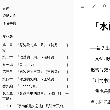
导读
登场人物
『水
译名字典
汉化版
第一章 『怒涛般的第一天』（初见
❱
──最先
篇）
第二章 『动荡的一周』（宅邸篇）
❱
「果然和
番外編 『Oneday』
❱
把驾台交
第三章 『再次来到王都』（王选篇）
❱
第四章 『永远的契约』（圣域篇）
❱
「叫约书
番外編 『OnedayⅡ』
❱
「我也是
第五章 『刻画历史的群星』（水门都
❱
市篇）
点头同意
01 『事情的起头总是由到访者开始』