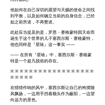
他如何在自己深切的愿望与天赐的使命之间找
到平衡，以及如何确立当前的自身信念，已经
如之前所述，不再赘述。
此处应当提及的是，罗恩・赛格蒙特因天命而
诞生于这个世界的儿子塞西尔斯・赛格蒙特，
他也同样是『星咏』这一事实 ——
—— 在所有『星咏』中，塞西尔斯・赛格蒙
特是一个超凡脱俗的存在。
※ ※ ※ ※ ※ ※ ※ ※ ※ ※ ※ ※ ※ ※ ※ ※ ※ ※
※ ※ ※ ※ ※
在猎猎作响的风中，塞西尔斯让自己的袴摆随
风飘扬，一边用手挡着额头作为蔽阳，一边望
向远方的景色。