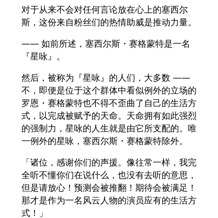
对于从来不会对任何言论放在心上的塞西尔
斯，这份来自粉丝们的热情助威是推动力量。
—— 如前所述，塞西尔斯・赛格蒙特是一名
『星咏』。
然后，被称为『星咏』的人们，大多数 ——
不，即便是位于这个群体中看似例外的立场的
罗恩・赛格蒙特也不得不歪曲了自己的生活方
式，以完成被赋予的天命。天命拥有如此强烈
的强制力，星咏的人生就是由它所支配的。唯
一例外的星咏，塞西尔斯・赛格蒙特除外。
「诸位，感谢你们的声援。像往常一样，我完
全听不懂你们在说什么，也没有去听的意思，
但是请放心！预测会被推翻！期待会被满足！
那才是作为一名风云人物的演员应有的生活方
式！」