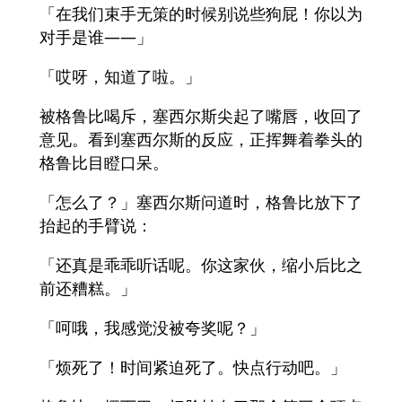
「在我们束手无策的时候别说些狗屁！你以为
对手是谁——」
「哎呀，知道了啦。」
被格鲁比喝斥，塞西尔斯尖起了嘴唇，收回了
意见。看到塞西尔斯的反应，正挥舞着拳头的
格鲁比目瞪口呆。
「怎么了？」塞西尔斯问道时，格鲁比放下了
抬起的手臂说：
「还真是乖乖听话呢。你这家伙，缩小后比之
前还糟糕。」
「呵哦，我感觉没被夸奖呢？」
「烦死了！时间紧迫死了。快点行动吧。」