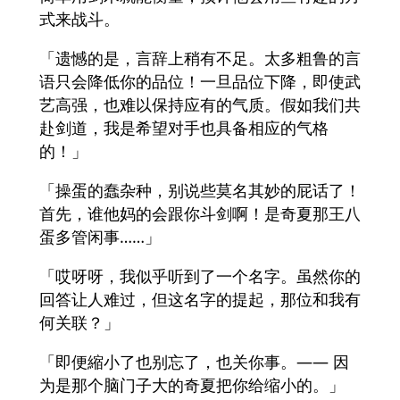
式来战斗。
「遗憾的是，言辞上稍有不足。太多粗鲁的言
语只会降低你的品位！一旦品位下降，即使武
艺高强，也难以保持应有的气质。假如我们共
赴剑道，我是希望对手也具备相应的气格
的！」
「操蛋的蠢杂种，别说些莫名其妙的屁话了！
首先，谁他妈的会跟你斗剑啊！是奇夏那王八
蛋多管闲事……」
「哎呀呀，我似乎听到了一个名字。虽然你的
回答让人难过，但这名字的提起，那位和我有
何关联？」
「即便縮小了也别忘了，也关你事。—— 因
为是那个脑门子大的奇夏把你给缩小的。」