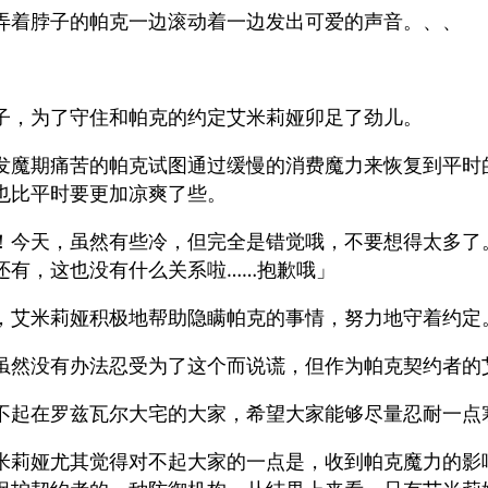
弄着脖子的帕克一边滚动着一边发出可爱的声音。、、
子，为了守住和帕克的约定艾米莉娅卯足了劲儿。
发魔期痛苦的帕克试图通过缓慢的消费魔力来恢复到平时
也比平时要更加凉爽了些。
！今天，虽然有些冷，但完全是错觉哦，不要想得太多了
还有，这也没有什么关系啦……抱歉哦」
，艾米莉娅积极地帮助隐瞒帕克的事情，努力地守着约定
虽然没有办法忍受为了这个而说谎，但作为帕克契约者的
不起在罗兹瓦尔大宅的大家，希望大家能够尽量忍耐一点
米莉娅尤其觉得对不起大家的一点是，收到帕克魔力的影