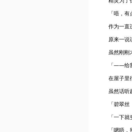
精灵为了
「唔，有
作为一直
原来一说
虽然刚刚
「——给
在屋子里
虽然话听
「碧翠丝
「一下就
「嗯唔，