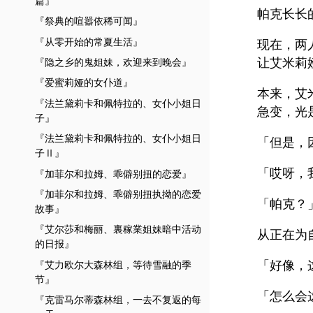
篇』
帕克长长
『祭典的喧嚣依稀可闻』
『从零开始的常夏生活』
现在，两
让艾米莉
『隐之乡的鬼姐妹，欢迎来到晚会』
『爱蜜莉娅的女仆道』
本来，艾
『法兰黛莉卡和佩特拉的、女仆小姐日
急变，光
子』
『法兰黛莉卡和佩特拉的、女仆小姐日
「但是，
子Ⅱ』
「哎呀，
『加菲尔和拉姆、乖僻别扭的恋爱』
『加菲尔和拉姆、乖僻别扭执拗的恋爱
「帕克？
故事』
『艾尔莎和梅丽、裏稼業姐妹暗中活动
从正在为
的日报』
「好像，
『艾力欧尔大森林组，等待雪融的季
节』
「怎么会
『克雷马尔蒂森林组，一去不复返的每