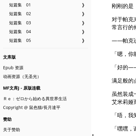
短篇集 01
❱
刚刚的是
短篇集 02
❱
对于帕克
短篇集 03
❱
常言行的
短篇集 04
❱
——帕克
短篇集 05
❱
「嗯，你
文库版
「好的—
Epub 资源
动画资源（无圣光）
满足般的
MF文库J - 原版连载
虽然装成
Ｒｅ：ゼロから始める異世界生活
艾米莉娅
Copyright @ 鼠色猫/長月達平
「唔，我
赞助
「嘿嘿，
关于赞助