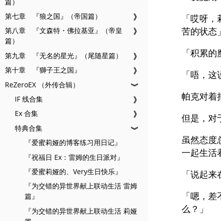
篇）
第七章 『狼之国』（帝国篇）
❱
「哎呀，
苦的状态
第八章 『文森特・佛拉基亚』（帝皇
❱
篇）
「积累的
第九章 『无名的星光』（尾随星篇）
❱
第十章 『獅子王之国』
❱
「唔，这
ReZeroEX （外传合辑）
❱
帕克对着
IF 线合集
❱
Ex 合集
❱
但是，对
特典合集
❱
虽然态度
『爱蜜莉娅的博客练习用日记』
一起生活
『祝福日 Ex：雷姆的生日派对』
『爱蜜莉娅的、Very生日快乐』
「说起来
『为交错的异世界献上联动生活 雷姆
「嗯，差
篇』
么？」
『为交错的异世界献上联动生活 莉娅