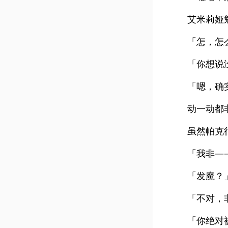
艾米莉娅
「怎，怎
「你想说
「嗯，确
动一动都
虽然帕克
「我非—
「发魔？
「不对，
「你绝对