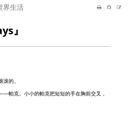
世界生活
ays』
滚滚的。
——帕克。小小的帕克把短短的手在胸前交叉，