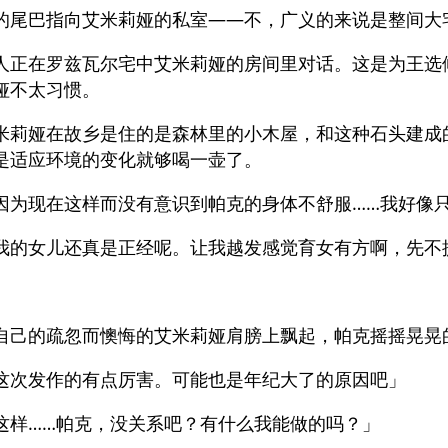
的尾巴指向艾米莉娅的私室——不，广义的来说是整间大
人正在罗兹瓦尔宅中艾米莉娅的房间里对话。这是为王选
娅不太习惯。
米莉娅在故乡是住的是森林里的小木屋，和这种石头建成
是适应环境的变化就够喝一壶了。
因为现在这样而没有意识到帕克的身体不舒服……我好像
我的女儿还真是正经呢。让我越发感觉育女有方啊，先不
」
自己的疏忽而懊悔的艾米莉娅肩膀上飘起，帕克摇摇晃晃
这次发作的有点厉害。可能也是年纪大了的原因吧」
这样……帕克，没关系吧？有什么我能做的吗？」