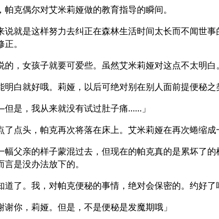
，帕克偶尔对艾米莉娅做的教育指导的瞬间。
来说就是这样努力去纠正在森林生活时间太长而不闻世事
修正。
说的，女孩子就要可爱些。虽然艾米莉娅对这点不太明白
能明白就好哦。莉娅，以后可绝对别在别人面前提便秘之
—但是，我从来就没有试过肚子痛……」
点了点头，帕克再次将落在床上。艾米莉娅在再次蜷缩成
一幅父亲的样子蒙混过去，但现在的帕克真的是累坏了的
而言是没办法放下的。
知道了。我，对帕克便秘的事情，绝对会保密的。约好了
谢谢你，莉娅。但是，不是便秘是发魔期哦」