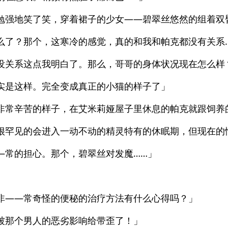
勉强地笑了笑，穿着裙子的少女——碧翠丝悠然的组着双
么了？那个，这寒冷的感觉，真的和我和帕克都没有关系
没关系这点我明白了。那么，哥哥的身体状况现在怎么样
实是这样。完全变成真正的小猫的样子了」
非常辛苦的样子，在艾米莉娅屋子里休息的帕克就跟饲养
很罕见的会进入一动不动的精灵特有的休眠期，但现在的
—常的担心。那个，碧翠丝对发魔……」
」
非——常奇怪的便秘的治疗方法有什么心得吗？」
被那个男人的恶劣影响给带歪了！」