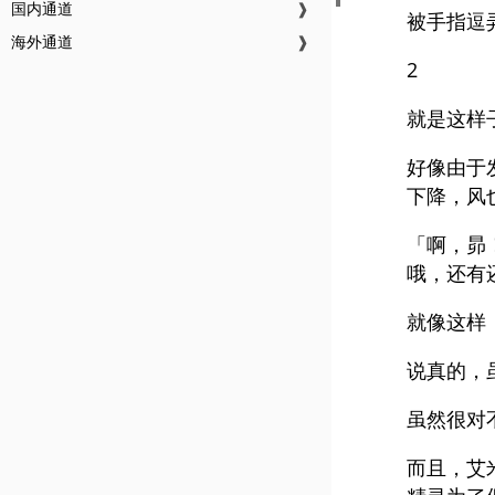
国内通道
❱
被手指逗
海外通道
❱
2
就是这样
好像由于
下降，风
「啊，昴
哦，还有
就像这样
说真的，
虽然很对
而且，艾