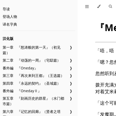
导读
登场人物
『Me
译名字典
汉化版
第一章 『怒涛般的第一天』（初见
❱
「唔，唔
篇）
第二章 『动荡的一周』（宅邸篇）
❱
「嗯？忽
番外編 『Oneday』
❱
忽然听到
第三章 『再次来到王都』（王选篇）
❱
第四章 『永远的契约』（圣域篇）
❱
拨开充满
番外編 『OnedayⅡ』
❱
对着艾米
第五章 『刻画历史的群星』（水门都
❱
「这个可
市篇）
第六章 『记忆的回廊』（贤者之塔
❱
「发魔期