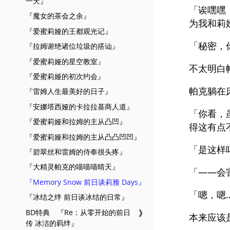
一天』
「诶嘿嘿
『魔女的茶会之余』
为我和莉
『爱蜜莉娅的王都观光记』
「秘密，
『拉姆谢绝诸位垃圾的搭讪』
『爱蜜莉娅的星空教室』
不太明白
『爱蜜莉娅的初次约会』
帕克躺在
『雷姆人生最美好的日子』
『安娜塔西娅的卡拉拉基商人道』
「你看，
『爱蜜莉娅和拉姆的主从凸凹』
得这有点
『爱蜜莉娅和拉姆的主从凸凸凹凹』
「是这样
『碧翠丝和雷姆的侍奉很头疼』
『大精灵帕克的喵喵喵晴天』
「——会
『Memory Snow 前日谈莉雅 Days』
「嗯，嗯
『冰结之绊 前日谈冰结的日常』
BD特典 『Re：从零开始的前日
❱
本来应该
传 冰洁的羁绊』