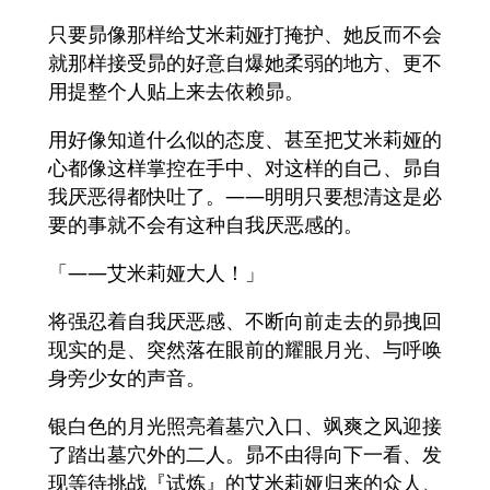
只要昴像那样给艾米莉娅打掩护、她反而不会
就那样接受昴的好意自爆她柔弱的地方、更不
用提整个人贴上来去依赖昴。
用好像知道什么似的态度、甚至把艾米莉娅的
心都像这样掌控在手中、对这样的自己、昴自
我厌恶得都快吐了。――明明只要想清这是必
要的事就不会有这种自我厌恶感的。
「――艾米莉娅大人！」
将强忍着自我厌恶感、不断向前走去的昴拽回
现实的是、突然落在眼前的耀眼月光、与呼唤
身旁少女的声音。
银白色的月光照亮着墓穴入口、飒爽之风迎接
了踏出墓穴外的二人。昴不由得向下一看、发
现等待挑战『试炼』的艾米莉娅归来的众人、