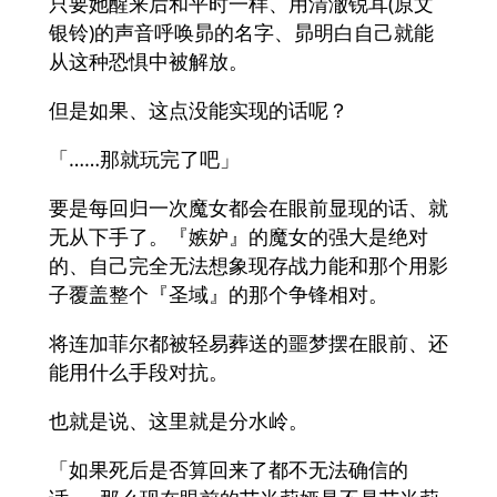
只要她醒来后和平时一样、用清澈锐耳(原文
银铃)的声音呼唤昴的名字、昴明白自己就能
从这种恐惧中被解放。
但是如果、这点没能实现的话呢？
「……那就玩完了吧」
要是每回归一次魔女都会在眼前显现的话、就
无从下手了。『嫉妒』的魔女的强大是绝对
的、自己完全无法想象现存战力能和那个用影
子覆盖整个『圣域』的那个争锋相对。
将连加菲尔都被轻易葬送的噩梦摆在眼前、还
能用什么手段对抗。
也就是说、这里就是分水岭。
「如果死后是否算回来了都不无法确信的