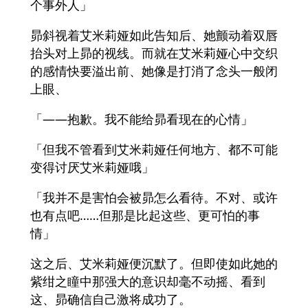
个事外人」
昴斜视着艾米莉娅如此告知后、她颤动着双唇
抬头对上昴的视线。而就在艾米莉娅心中交织
的感情快要溢出前、她像是打消了念头一般闭
上眼、
「――抱歉。我不能给昴看现在的心情」
「但我不管看到艾米莉娅任何地方、都不可能
变得讨厌艾米莉娅哦」
「我并不是害怕会被昴怎么看待。不对、或许
也有点吧……但那是比起这些、更可怕的事
情」
这之后、艾米莉娅便沉默了。但即使如此她的
紫绀之瞳中那强大的意识却毫不动摇、看到
这、昴确信自己激将成功了。