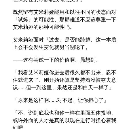
既然留有艾米莉娅能用和以往不同的状态面对
『试炼』的可能性、那昴难道不应该尊重一下
艾米莉娅的那种可能性吗。
艾米莉娅面对『过去』是否能跨越、这一本质
上会不会发生变化就另当别论了。
――这有尝试一下的价值啊、昴想到。
「我看艾米莉娅你进去后很久都不出来、忍不
住就进来了。刚开始还算是坚持着没被夺去意
识……但一到这里、果然还是和白天一样了」
「原来是这样啊……对不起、让你担心了」
「不、说到底我也和你一样在里面五体投地、
或许外面的人才是真的以现在进行时担心着我
们吧」