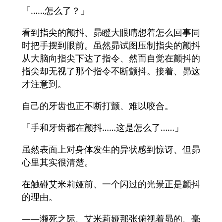
「……怎么了？」
看到指尖的颤抖、昴瞪大眼睛想着怎么回事同
时把手摆到眼前。虽然昴试图压制指尖的颤抖
从大脑向指尖下达了指令、然而自觉在颤抖的
指尖却无视了那个指令不断颤抖。接着、昴这
才注意到。
自己的牙齿也正不断打颤、难以咬合。
「手和牙齿都在颤抖……这是怎么了……」
虽然表面上对身体发生的异状感到惊讶、但昴
心里其实很清楚。
在触碰艾米莉娅前、一个闪过的光景正是颤抖
的理由。
――濒死之际、艾米莉娅那张俯视着昴的、毫