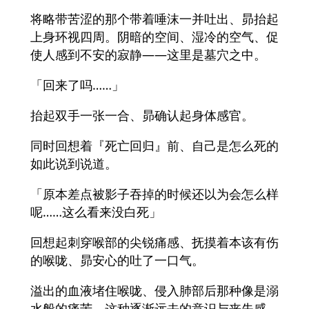
将略带苦涩的那个带着唾沫一并吐出、昴抬起
上身环视四周。阴暗的空间、湿冷的空气、促
使人感到不安的寂静――这里是墓穴之中。
「回来了吗……」
抬起双手一张一合、昴确认起身体感官。
同时回想着『死亡回归』前、自己是怎么死的
如此说到说道。
「原本差点被影子吞掉的时候还以为会怎么样
呢……这么看来没白死」
回想起刺穿喉部的尖锐痛感、抚摸着本该有伤
的喉咙、昴安心的吐了一口气。
溢出的血液堵住喉咙、侵入肺部后那种像是溺
水般的痛苦。这种逐渐远去的意识与丧失感、