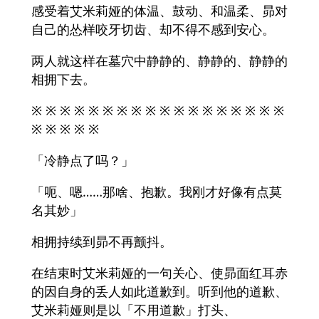
感受着艾米莉娅的体温、鼓动、和温柔、昴对
自己的怂样咬牙切齿、却不得不感到安心。
两人就这样在墓穴中静静的、静静的、静静的
相拥下去。
※ ※ ※ ※ ※ ※ ※ ※ ※ ※ ※ ※ ※ ※ ※ ※ ※ ※
※ ※ ※ ※ ※
「冷静点了吗？」
「呃、嗯……那啥、抱歉。我刚才好像有点莫
名其妙」
相拥持续到昴不再颤抖。
在结束时艾米莉娅的一句关心、使昴面红耳赤
的因自身的丢人如此道歉到。听到他的道歉、
艾米莉娅则是以「不用道歉」打头、