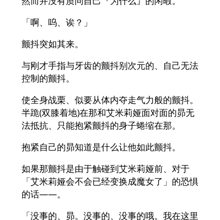
然而并没有质问自己『为什么』的闲暇。
「啊、呜、诶？」
颤抖突如其来。
与刚才手指与牙齿的颤抖别次元的、自己无法
控制的颤抖。
使全身战栗、似要从体内夺走气力般的颤抖。
半跪(双膝着地)在那和艾米莉娅面对面的昴无
法抵抗、只能抱紧颤抖的身子蜷缩在那。
抱紧自己的昴知道是什么让他如此颤抖。
如果那颤抖是由于触碰到艾米莉娅前、对于
「艾米莉娅会不会已经变换成魔女了」的恐惧
的话――。
「没事的、昴。没事的、没事的哦。我在这里