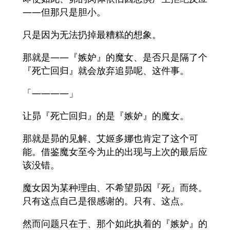
——但那只是胆小。
只是因为无法扔掉最糟糕的想象。
那就是――『嫉妒』的魔女、是否只是隔了个
『死亡回归』就会放弃追昴呢、这件事。
「――――」
让昴『死亡回归』的是『嫉妒』的魔女。
那就是昴的见解、艾姬多娜也肯定了这个可
能。借鉴魔女至今为止的出现与上次的最后应
该没错。
魔女因为某种理由、不希望昴因『死』而终。
只有这点自己是很感谢的。只有、这点。
然而问题只在于、那个如此执着的『嫉妒』的