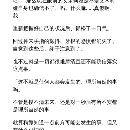
话……那么现在眼前的艾米莉娅是不是艾米莉
娅自身也确信不了、吗。什么嘛……真傻啊、
我」
重新把握好自己的状况后、昴松了一口气。
回过神来手指的颤抖、牙根的恐惧都消失了。
自觉到这些后、终于注意到了。
也不过就是一切都很难辨清且还不能确信落实
这点事。
「这不就是任何人都会发生的、理所当然的事
吗」
不管是摸不清未来、还是对一秒后有所不安都
是理所当然的事。
就算稍微知道一点前方可能会发生的事、但又
有什么可怕的。