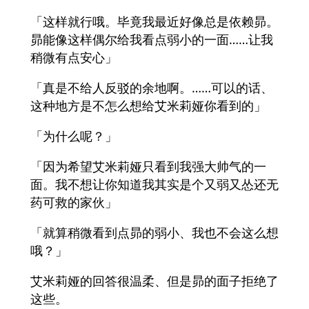
「这样就行哦。毕竟我最近好像总是依赖昴。
昴能像这样偶尔给我看点弱小的一面……让我
稍微有点安心」
「真是不给人反驳的余地啊。……可以的话、
这种地方是不怎么想给艾米莉娅你看到的」
「为什么呢？」
「因为希望艾米莉娅只看到我强大帅气的一
面。我不想让你知道我其实是个又弱又怂还无
药可救的家伙」
「就算稍微看到点昴的弱小、我也不会这么想
哦？」
艾米莉娅的回答很温柔、但是昴的面子拒绝了
这些。