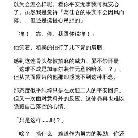
以为会怎么样呢。看你平安无事我可就安心
了。虽然我是觉得『葛佳仑的果实不会因风而
落』、但还是挺提心吊胆的」
「痛！ 靠、停、我跟你说痛！」
他笑着、粗暴的拍打了几下昴的肩膀。
感到这连骨头都被拍麻的威力、昴不禁怀疑
「这难不成是加菲尔装作无意的暗杀！？」、
但从笑而露齿的他那却感觉不到这种邪念。
那态度似乎纯粹只是在欢迎二人的平安回归。
但又一次面对意料外的反应、这使昴再也难以
隐藏自己落空的心情、
「只是这样……吗？」
「啥？ 搞什么。难道作为努力的奖励、你还