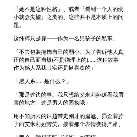
『她不是这种性格』、或者『看到一个人的弱
小就会失望』之类的、这些并不是本质上的问
题。
这纯粹只是昴――作为一名男孩子的私事。
「不去包装掩饰自己的弱小、为了告诉他人真
正的自己而自爆(不是物理上的)……这种故事
作为感人系我其实还是挺喜欢的」
「感人系……是什么？」
「那是这边的事。我只想给艾米莉娅碳看我厉
害的地方。这是男人的固执哦」
用不知所云的话题带走刚才的尴尬、昴歪着脖
子向艾米莉娅苦笑。接着那个表情变得严肃、