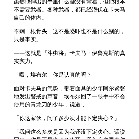
虽然他伸出的手里什么都没有拿着，但他根本
不需要武器。各种武器，都已经潜伏在卡夫马
自己的体内。
不剩一根骨头，这不是恐吓也不是什么别的，
只是事实。
——这就是『斗虫将』卡夫马・伊鲁克斯的真
实实力。
「喂，埃布尔，你是认真的吗？」
面对卡夫马的气势，带着面具的少年阿尔紧张
地发出警戒的声音。埃布尔回了一眼手中不会
使用的青龙刀的少年，说道，
「你这家伙，问了多少次才能下定决心？」
「我问这么多次是因为我还没下定决心。话说