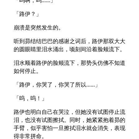
「呜啊，呜……」
「路伊？」
崩溃是突然发生的。
听到昴结结巴巴的感谢之词后，路伊那双大大
的圆眼睛里泪水涌出，顷刻间沿着脸颊流下。
泪水顺着路伊的脸颊流下，那势头仿佛不知道
如何停止。
「路伊，你哭了，你哭了所以……」
「呜，呜！」
路伊也明白自己在哭泣，但她没有试图停止流
泪，也没有试图擦拭。同时，她紧紧抱着昴的
手臂，似乎害怕一旦擦拭泪水就会消失，表现
得非常拼命。