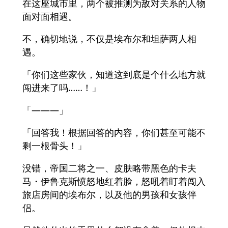
在这座城市里，两个被推测为敌对关系的人物
面对面相遇。
不，确切地说，不仅是埃布尔和坦萨两人相
遇。
「你们这些家伙，知道这到底是个什么地方就
闯进来了吗……！」
「———」
「回答我！根据回答的内容，你们甚至可能不
剩一根骨头！」
没错，帝国二将之一、皮肤略带黑色的卡夫
马・伊鲁克斯愤怒地红着脸，怒吼着盯着闯入
旅店房间的埃布尔，以及他的男孩和女孩伴
侣。