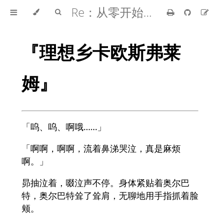
Re：从零开始的异世界生活
『理想乡卡欧斯弗莱
姆』
「呜、呜、啊哦……」
「啊啊，啊啊，流着鼻涕哭泣，真是麻烦
啊。」
昴抽泣着，啜泣声不停。身体紧贴着奥尔巴
特，奥尔巴特耸了耸肩，无聊地用手指抓着脸
颊。