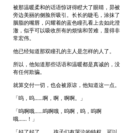
被那温暖柔和的话语惊讶得瞪大了眼睛，昴被
旁边美丽的侧脸所吸引。长长的睫毛，涂抹了
胭脂的嘴唇，闪耀着的蓝色瞳孔看上去如此澄
澈，似乎可以吸收所有的烦恼和苦难，显得非
常宏伟。
他已经知道那双瞳孔的主人是怎样的人了。
所以，他知道那些话语和温暖都是真诚的，没
有任何欺骗。
就算交付一切，也会被原谅，他知道这一点。
「呜，呜……啊，啊，啊啊。」
「呜啊哦……呜啊哦，呜啊，呜，呜啊
哦……！」
「好了好了。……孩子们有哭泣的特权，可以