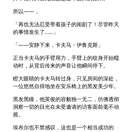
所以——，
「再也无法忍受带着孩子的闹剧了！尽管昨天
的事情发生了……」
「——安静下来，卡夫马・伊鲁克斯」
正当卡夫马的手臂用力，手臂上的纹身开始蠕
动时，从背后传来的声音让他瞬间停下。
瞪大眼睛的卡夫马转过身，只见房间的深处，
一位悠然自得地坐在安乐椅上的黑发美少年。
黑发黑瞳，他英俊的容貌独一无二，仿佛透彻
洞察一切的目光在未受邀请的访客面前毫不动
摇。
埃布尔也不禁感叹，这也是一个相当成功的