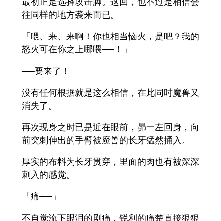
最初正是选择攻击脚。这回，也不过是相信会
往同样的地方袭来而已。
「喂、来、来啊！你也相当恼火，是吧？我的
怒火可在你之上哪喂──！」
──要来了！
没有任何根据就是这么相信，在此同时魔兽又
消失了。
再次现身之时已是近在眼前，昴一左回身，向
前突刺伸出的手臂被魔兽的长牙猛然捅入。
厚实的布料为长牙贯穿，里面的肉也有被深深
刺入的感觉。
「痛──」
不自觉流下眼泪的剧痛，锐利的痛楚直接狠狠