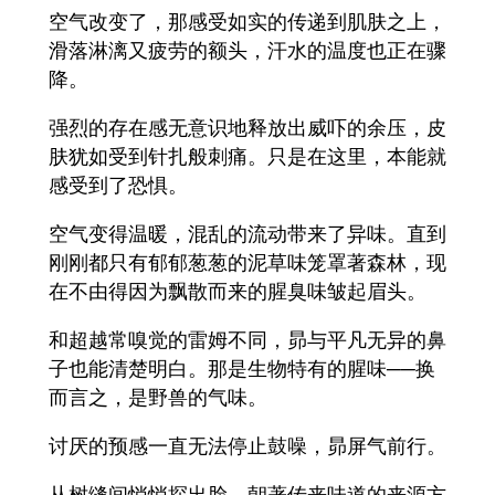
空气改变了，那感受如实的传递到肌肤之上，
滑落淋漓又疲劳的额头，汗水的温度也正在骤
降。
强烈的存在感无意识地释放出威吓的余压，皮
肤犹如受到针扎般刺痛。只是在这里，本能就
感受到了恐惧。
空气变得温暖，混乱的流动带来了异味。直到
刚刚都只有郁郁葱葱的泥草味笼罩著森林，现
在不由得因为飘散而来的腥臭味皱起眉头。
和超越常嗅觉的雷姆不同，昴与平凡无异的鼻
子也能清楚明白。那是生物特有的腥味──换
而言之，是野兽的气味。
讨厌的预感一直无法停止鼓噪，昴屏气前行。
从树缝间悄悄探出脸，朝著传来味道的来源方