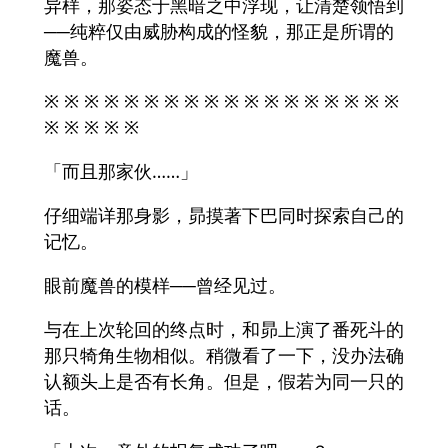
异样，那姿态于黑暗之中浮现，让清楚领悟到
──纯粹仅由威胁构成的怪貌，那正是所谓的
魔兽。
※ ※ ※ ※ ※ ※ ※ ※ ※ ※ ※ ※ ※ ※ ※ ※ ※ ※
※ ※ ※ ※ ※
「而且那家伙……」
仔细端详那身影，昴摸著下巴同时探索自己的
记忆。
眼前魔兽的模样──曾经见过。
与在上次轮回的终点时，和昴上演了番死斗的
那只犄角生物相似。稍微看了一下，没办法确
认额头上是否有长角。但是，假若为同一只的
话。