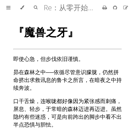
Re：从零开始的异世界生活
『魔兽之牙』
即使心急，但步伐依旧谨慎。
昴在森林之中──依循尽管意识朦胧，仍然拼
命挤出求救讯息的鲁卡之所言，在暗夜之中持
续奔波。
口干舌燥，连喉咙都好像因为紧张感而刺痛，
屏息、轻步，于常暗的森林迈进再迈进。虽然
隐约有些迷惑，可是向前跨出的脚步中看不出
半点恐惧与胆怯。