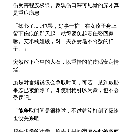
伤受害程度极轻。反观伤口深可见骨的昴才真
是重症病患。
「操心了……也罢，好事一桩。在女孩子身上
留下伤痕的那天起，就得要负起责任娶回家
嘛。艾米莉娅碳，对一夫多妻毫不容赦的样
子。」
突然放下心里的大石，以重拾的俏皮话安定情
绪。
虽是对雷姆说仅会争取时间，可若一见到威胁
事态已被解除了。即使稍稍引以为豪，也不会
受罚吧。
「能争取时间是很棒啦，不过就算打倒了应该
也没关系吧。」
超乎想像的壮举，原先未果的宿愿在此被取而