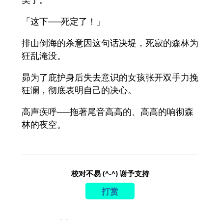
「这下──死定了！」
排山倒海的杀意因这句话决堤，死寂的森林为
狂乱淹没。
昴为了庇护身后失去意识的女孩张开双手力挽
狂澜，彻底表明自己的决心。
高声疾呼──拖著尾音高高的、高高的响彻森
林的夜空。
校对不易 (^-^) 谢予支持
打赏