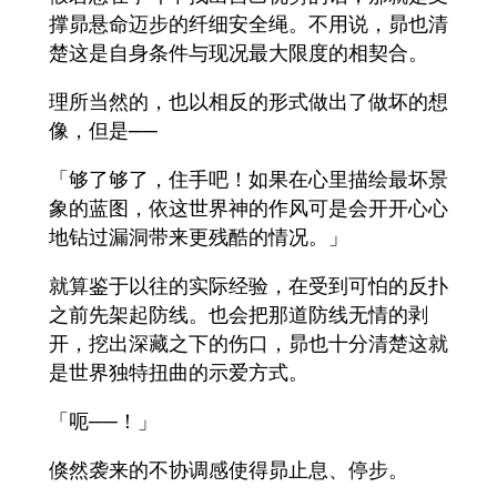
撑昴悬命迈步的纤细安全绳。不用说，昴也清
楚这是自身条件与现况最大限度的相契合。
理所当然的，也以相反的形式做出了做坏的想
像，但是──
「够了够了，住手吧！如果在心里描绘最坏景
象的蓝图，依这世界神的作风可是会开开心心
地钻过漏洞带来更残酷的情况。」
就算鉴于以往的实际经验，在受到可怕的反扑
之前先架起防线。也会把那道防线无情的剥
开，挖出深藏之下的伤口，昴也十分清楚这就
是世界独特扭曲的示爱方式。
「呃──！」
倏然袭来的不协调感使得昴止息、停步。