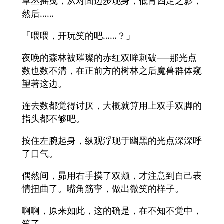
草丛摇曳，从对面迈步现身，低背四足之影，
然后……
「喂喂，开玩笑的吧……？」
夜晚的森林被璀璨的赤红双眸刺破──那光点
数也数不清，在正前方的树林之后魔兽群体窥
望著这边。
连去数都觉得讨厌，大概就算用上双手双脚的
指头都不够吧。
按住左腕起身，纵观浮现于幽黑的光点深深呼
了口气。
偶然间，昴用右手摸了双颊，才注意到自己表
情扭曲了。嘴角筋挛，做出微笑的样子。
啊啊，原来如此，这的确是，在不知不觉中，
笑了。