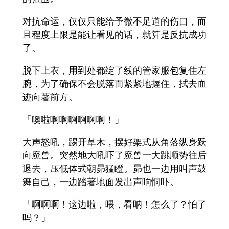
对抗命运，仅仅只能给予微不足道的伤口，而
且程度上限是能让看见的话，就算是反抗成功
了。
脱下上衣，用到处都绽了线的管家服包复住左
腕，为了确保不会脱落而紧紧地握住，拭去血
迹向著前方。
「噢啦啊啊啊啊啊啊！」
大声怒吼，踢开草木，摆好架式从角落纵身跃
向魔兽。突然地大吼吓了魔兽一大跳顺势往后
退去，压低体式朝昴猛瞪。昴也一边用叫声鼓
舞自己，一边踏著地面发出声响恫吓。
「啊啊啊！这边啦，喂，看呐！怎么了？怕了
吗？」