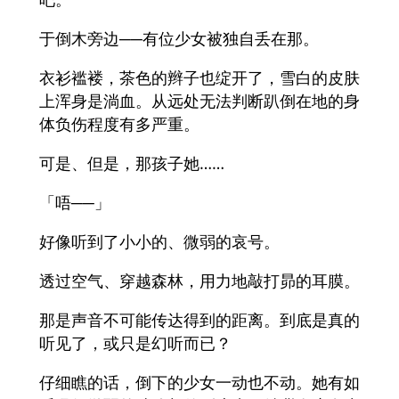
于倒木旁边──有位少女被独自丢在那。
衣衫褴褛，茶色的辫子也绽开了，雪白的皮肤
上浑身是淌血。从远处无法判断趴倒在地的身
体负伤程度有多严重。
可是、但是，那孩子她……
「唔──」
好像听到了小小的、微弱的哀号。
透过空气、穿越森林，用力地敲打昴的耳膜。
那是声音不可能传达得到的距离。到底是真的
听见了，或只是幻听而已？
仔细瞧的话，倒下的少女一动也不动。她有如