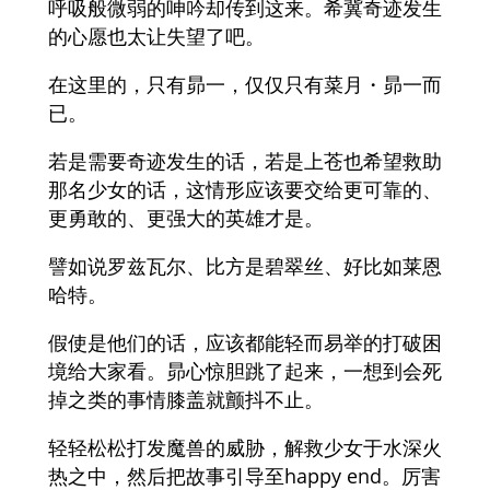
呼吸般微弱的呻吟却传到这来。希冀奇迹发生
的心愿也太让失望了吧。
在这里的，只有昴一，仅仅只有菜月・昴一而
已。
若是需要奇迹发生的话，若是上苍也希望救助
那名少女的话，这情形应该要交给更可靠的、
更勇敢的、更强大的英雄才是。
譬如说罗兹瓦尔、比方是碧翠丝、好比如莱恩
哈特。
假使是他们的话，应该都能轻而易举的打破困
境给大家看。昴心惊胆跳了起来，一想到会死
掉之类的事情膝盖就颤抖不止。
轻轻松松打发魔兽的威胁，解救少女于水深火
热之中，然后把故事引导至happy end。厉害