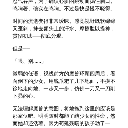
忍气吞声，为了确认心脏的跳动而摀住胸口。
鸣响著、确实在鸣响。不过是快是慢不晓得。
时间的流逝变得非常暧昧。感觉视野既软绵绵
又歪斜，抹去额头上的汗水、摩擦脸以提神，
贯彻初衷──彻底旁观。
但是──
「喂、别……」
微弱的低语，视线前方的魔兽环顾四周后，看
向倒下的少女。用锐爪耙了几下地面，不疾不
徐地走向她。一步又一步，仿佛一刀又一刀削
下昴的心。
无法理解魔兽的意图，将她拖到这里的应该是
那家伙吧。明明随时都能了结少女的性命，然
而她却还活著。因为苟延残喘的孩子动了一