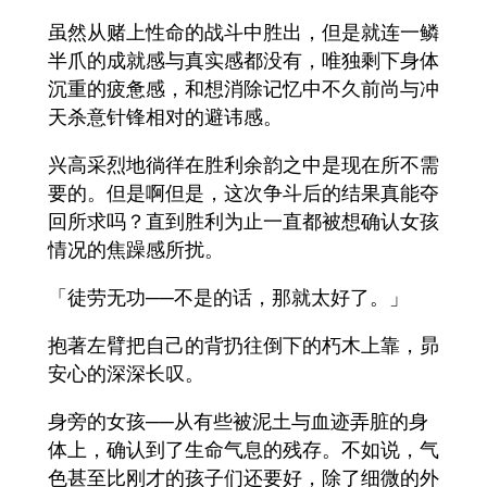
虽然从赌上性命的战斗中胜出，但是就连一鳞
半爪的成就感与真实感都没有，唯独剩下身体
沉重的疲惫感，和想消除记忆中不久前尚与冲
天杀意针锋相对的避讳感。
兴高采烈地徜徉在胜利余韵之中是现在所不需
要的。但是啊但是，这次争斗后的结果真能夺
回所求吗？直到胜利为止一直都被想确认女孩
情况的焦躁感所扰。
「徒劳无功──不是的话，那就太好了。」
抱著左臂把自己的背扔往倒下的朽木上靠，昴
安心的深深长叹。
身旁的女孩──从有些被泥土与血迹弄脏的身
体上，确认到了生命气息的残存。不如说，气
色甚至比刚才的孩子们还要好，除了细微的外