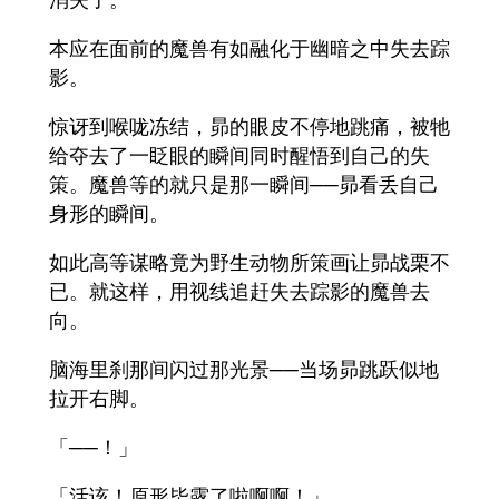
本应在面前的魔兽有如融化于幽暗之中失去踪
影。
惊讶到喉咙冻结，昴的眼皮不停地跳痛，被牠
给夺去了一眨眼的瞬间同时醒悟到自己的失
策。魔兽等的就只是那一瞬间──昴看丢自己
身形的瞬间。
如此高等谋略竟为野生动物所策画让昴战栗不
已。就这样，用视线追赶失去踪影的魔兽去
向。
脑海里刹那间闪过那光景──当场昴跳跃似地
拉开右脚。
「──！」
「活该！原形毕露了啦啊啊！」