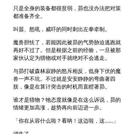
只是全身的装备都很贫弱，昴也没办法把对策
都准备齐全。
叫嚣、怒吼，威吓的同时刺出左拳牵制。
魔兽胆怯了，若能因此被昴的气势胁迫逃跑就
再好不过了。但是根据之前的经验，一旦被那
家伙认定为猎物或对手就绝对不会逃走。
与昴打破森林寂静的怒斥相反，低身下伏的魔
兽一声不坑。不过就是安安静静的弯曲著四
肢，像是在算计突击的时机而直瞪著昴。
谁才是猎物？牠态度就像是在这么诉说，昴的
情绪更加高涨，趁势再向前迈进一步。
「你在从容什么啦？看呐！这边啦，这……」
消失了。