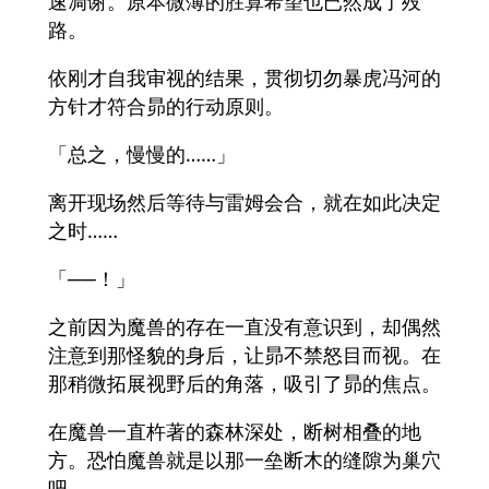
速凋谢。原本微薄的胜算希望也已然成了殁
路。
依刚才自我审视的结果，贯彻切勿暴虎冯河的
方针才符合昴的行动原则。
「总之，慢慢的……」
离开现场然后等待与雷姆会合，就在如此决定
之时……
「──！」
之前因为魔兽的存在一直没有意识到，却偶然
注意到那怪貌的身后，让昴不禁怒目而视。在
那稍微拓展视野后的角落，吸引了昴的焦点。
在魔兽一直杵著的森林深处，断树相叠的地
方。恐怕魔兽就是以那一垒断木的缝隙为巢穴
吧。