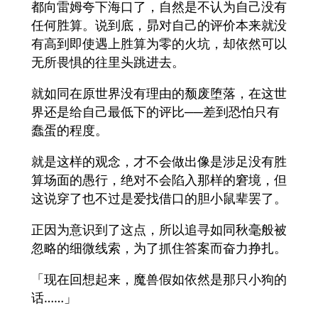
都向雷姆夸下海口了，自然是不认为自己没有
任何胜算。说到底，昴对自己的评价本来就没
有高到即使遇上胜算为零的火坑，却依然可以
无所畏惧的往里头跳进去。
就如同在原世界没有理由的颓废堕落，在这世
界还是给自己最低下的评比──差到恐怕只有
蠢蛋的程度。
就是这样的观念，才不会做出像是涉足没有胜
算场面的愚行，绝对不会陷入那样的窘境，但
这说穿了也不过是爱找借口的胆小鼠辈罢了。
正因为意识到了这点，所以追寻如同秋毫般被
忽略的细微线索，为了抓住答案而奋力挣扎。
「现在回想起来，魔兽假如依然是那只小狗的
话……」