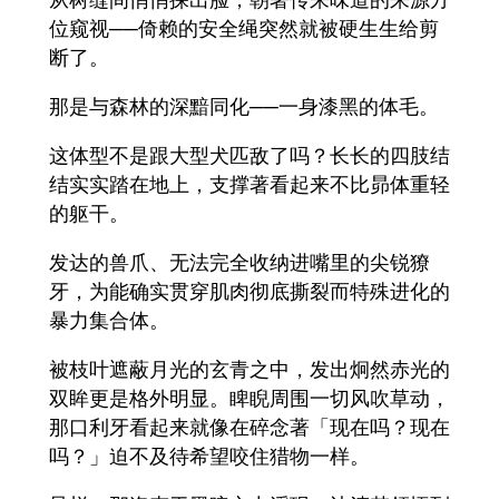
位窥视──倚赖的安全绳突然就被硬生生给剪
断了。
那是与森林的深黯同化──一身漆黑的体毛。
这体型不是跟大型犬匹敌了吗？长长的四肢结
结实实踏在地上，支撑著看起来不比昴体重轻
的躯干。
发达的兽爪、无法完全收纳进嘴里的尖锐獠
牙，为能确实贯穿肌肉彻底撕裂而特殊进化的
暴力集合体。
被枝叶遮蔽月光的玄青之中，发出炯然赤光的
双眸更是格外明显。睥睨周围一切风吹草动，
那口利牙看起来就像在碎念著「现在吗？现在
吗？」迫不及待希望咬住猎物一样。