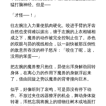
猛打脑神经。但是──
「才怪──！」
往左腕注入力量使肌肉硬化。咬进手臂的牙齿
自然也变得难以拔出，缠于左腕的上衣相辅相
成之下，魔兽的动作被完全控制止住了。赤色
的双眼与昴的视线相合，以一副快被那压倒性
的敌意所吞没的样子怒斥：「咬住了呢，这，
没用的笨蛋──」
把左腕的魔兽整只抱住，昴使出浑身解劲回转
身体，在离心力的作用下魔兽的身躯浮起来
了，借由回旋之势以魔兽的背脊撞向巨木。
似乎，好像听到了哀鸣，可是昴没有停下动
作。不放过夹住凶器獠牙的机会，舞动身体旋
转著，浑然忘我将腕上的猎物往树木或地面打