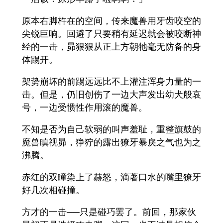
原本右脚杵在的空间，传来魔兽用牙齿咬空的
尖锐巨响。回避了只要稍有延迟就会被咬断神
经的一击，昴狠狠从正上方朝牠毫无防备的身
体踢开。
架势崩坏的前踢远远比不上灌注浑身力量的一
击。但是，仍旧创伤了一边大声发出幼犬般哀
号，一边受惯性作用滚的魔兽。
不知是否为自己软弱的叫声羞耻，重整旗鼓的
魔兽瞋视昴，狰狞的露出獠牙暴戾之气也为之
沸腾。
赤红的双瞳染上了赫怒，滴著口水的嘴里獠牙
好几次相碰撞。
方才的一击──只是碰巧罢了。前回，那家伙