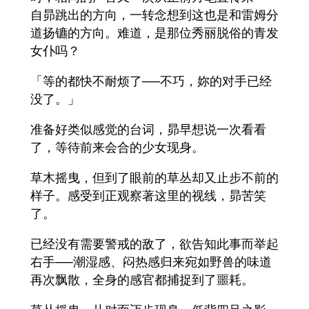
自昴跳出的方向，一转念想到这也是和雷姆分
道扬镳的方向。难道，是那位秀丽脱俗的青发
女仆吗？
「等的都快不耐烦了──不巧，妳的对手已经
没了。」
准备好类似感觉的台词，昴早想说一次看看
了，等待前来会合的少女现身。
草木摇曳，但到了眼前的草丛却又止步不前的
样子。感受到正观察著这里的视线，昴苦笑
了。
已经没有需要警戒的敌了，欲告知此事而举起
右手──潮湿感、闷热感归来宛如野兽的味道
再次飘散，全身的感官都捕捉到了噩耗。