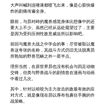
大声叫喊到连唾液都喷飞出来，像是心脏快爆
炸的剧痛传遍全身。
眼前，与昴对峙的魔兽感觉身体比想像中的还
要大上不少。虽然已经从远处窥望过了，主要
是因为受到压倒性敌意威迫所以影响吧。
前回与魔兽大战之中学会的事：尽管被取以魔
兽这夸张的名称，其战斗方式仍旧无法脱离昴
所熟知的野兽范畴之外一星半点。
理所当然，在原世界昴也没有机会与四足动物
交锋，但类与野兽战斗的剧情曾在漫画与动画
中看过几次。
其中，针对以啃咬为主力攻击的敌最有效的应
对方式，就是像现在昴以厚布包裹住手腕的作
战策略。