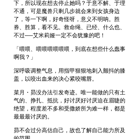
下，所以现在想去停止她吗？于意不解、于理
不通，可是魔兽只剩几步就会来到女孩身边
了，等一下啊，好奇怪呀，意义不明呐。胜
券、胜算，看不见。救命绳、已经、什么也、
不过──艾米莉娅一定不会犹豫的吧！
「喂喂、喂喂喂喂喂喂，到底在想些什么蠢事
啊我？」
深呼吸调整气息，用指甲狠狠地刺入颤抖的膝
盖，以咬出血来的决心紧咬嘴唇。
菜月・昴没办法引发奇迹。唯一能做的只有土
气的、挣扎、抵抗，好讨厌好讨厌迫在眉睫的
绝望，程度差不多和受撒娇所为难一样，都是
最最最讨厌的。
昴不会过分高估自己，故也了解自己能力所及
的范围。