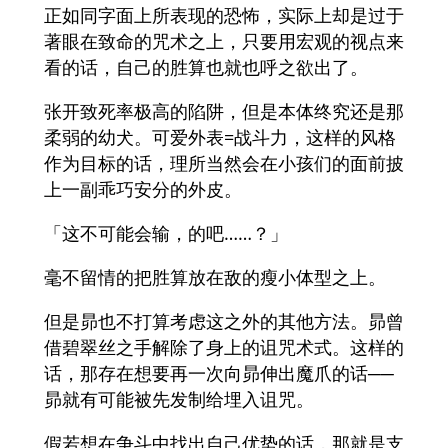
正如同字面上所表现的恐怖，实际上却是过于
著眼在致命的咒术之上，只要用宏观的视点来
看的话，自己的胜算也就也呼之欲出了。
张开致死率极高的陷阱，但是本体终究还是那
柔弱的幼犬。可爱外表=战斗力，这样的风格
作为目标的话，理所当然会在小孩们的面前披
上一副乖巧安分的外皮。
「这不可能会输，的吧……？」
毫不留情的把胜算放在敌的瘦小体型之上。
但是昴也不打算考虑这之外的其他方法。昴曾
借碧翠丝之手解除了身上的诅咒术式。这样的
话，那存在想要再一次向昴伸出魔爪的话──
昴就有可能被先发制给埋入诅咒。
假若想在争斗中找出自己优势的话，那就是支