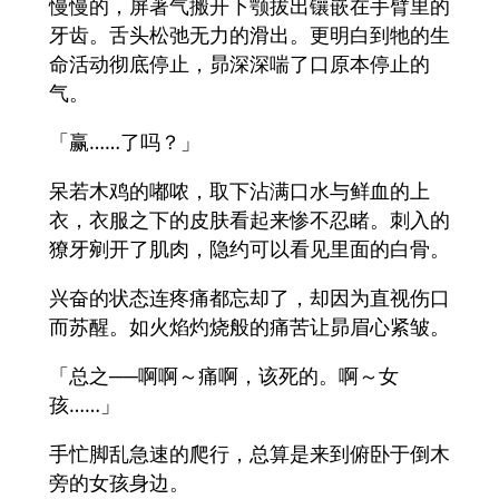
慢慢的，屏著气搬开下颚拔出镶嵌在手臂里的
牙齿。舌头松弛无力的滑出。更明白到牠的生
命活动彻底停止，昴深深喘了口原本停止的
气。
「赢……了吗？」
呆若木鸡的嘟哝，取下沾满口水与鲜血的上
衣，衣服之下的皮肤看起来惨不忍睹。刺入的
獠牙剜开了肌肉，隐约可以看见里面的白骨。
兴奋的状态连疼痛都忘却了，却因为直视伤口
而苏醒。如火焰灼烧般的痛苦让昴眉心紧皱。
「总之──啊啊～痛啊，该死的。啊～女
孩……」
手忙脚乱急速的爬行，总算是来到俯卧于倒木
旁的女孩身边。