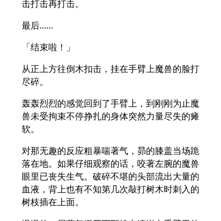
击打击再打击。
最后……
「结束啦！」
从正上方往倒木扣击，挂在手臂上魔兽的脸打
尽碎。
轰轰烈烈的感觉回到了手臂上，到刚刚为止魔
兽未受拘束不停挣扎的身体突然力量尽失的瘫
软。
对那无趣的反应粗暴喘著气，昴的膝盖当场跪
落在地。如果仔细观察的话，咬著左腕的魔兽
眼里已丧失生气。破碎不堪的头部流出大量的
血液，背上也有不知第几次敲打树木时刺入的
树枝插在上面。