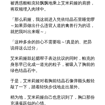
被诱惑般帕克轻飘飘地乘上艾米莉娅的肩膀，
将双颊埋入肉球中。
「那么莉娅，我这就进入凭依结晶石里睡觉啰
～如果昴做出什么违背人道的禽兽行为的话，
就把我叫出来喔～」
「这种多余的担心不需要啦～!真是的、把昴
说得这么过分」
艾米莉娅鼓起腮帮子表达抗议的同时，帕克的
身形早已化成一道光的粒子，被吸入了胸前的
绿色结晶石中。
于是，艾米莉娅对着胸前结晶石像弹额头般轻
敲了一下，踏着轻快步伐地走出屋外。
稍为地，艾米莉娅自己也意识到了，胸口那份
充满雀跃似的心情。