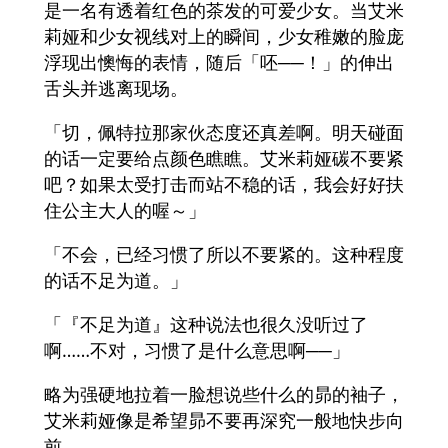
是一名有透着红色的茶发的可爱少女。当艾米
莉娅和少女视线对上的瞬间，少女稚嫩的脸庞
浮现出懊悔的表情，随后「呸──！」的伸出
舌头并逃离现场。
「切，佩特拉那家伙态度还真差啊。明天碰面
的话一定要给点颜色瞧瞧。艾米莉娅碳不要紧
吧？如果太受打击而站不稳的话，我会好好扶
住公主大人的喔～」
「不会，已经习惯了所以不要紧的。这种程度
的话不足为道。」
「『不足为道』这种说法也很久没听过了
啊……不对，习惯了是什么意思啊──」
略为强硬地拉着一脸想说些什么的昴的袖子，
艾米莉娅像是希望昴不要再深究一般地快步向
前。