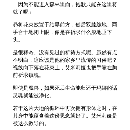
「因为不能进入森林里面，抱歉只能在这里将
就了呢」
昴将花束放置于结界前方，然后双膝跪地、两
手合十地闭上眼，像是在祈求什么般地垂下
头。
是很稀奇、没有见过的祈祷方式呢。虽然有点
不明白，这应该是他的家乡里流传的习俗吧？
视线向下落在花束上，艾米莉娅也把手靠在胸
前祈求镇魂。
即使是魔兽，如果死后生命能归还于玛娜的话
灵魂就能被净化。
若于这片大地的循环中再次拥有形体之时，在
其身中能蕴含着这份思念就好了。艾米莉娅是
被这么教导的。