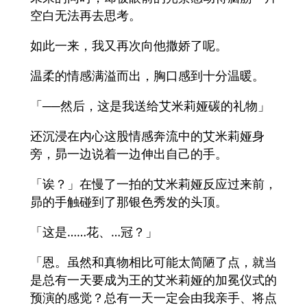
空白无法再去思考。
如此一来，我又再次向他撒娇了呢。
温柔的情感满溢而出，胸口感到十分温暖。
「──然后，这是我送给艾米莉娅碳的礼物」
还沉浸在内心这股情感奔流中的艾米莉娅身
旁，昴一边说着一边伸出自己的手。
「诶？」在慢了一拍的艾米莉娅反应过来前，
昴的手触碰到了那银色秀发的头顶。
「这是……花、…冠？」
「恩。虽然和真物相比可能太简陋了点，就当
是总有一天要成为王的艾米莉娅的加冕仪式的
预演的感觉？总有一天一定会由我亲手、将点