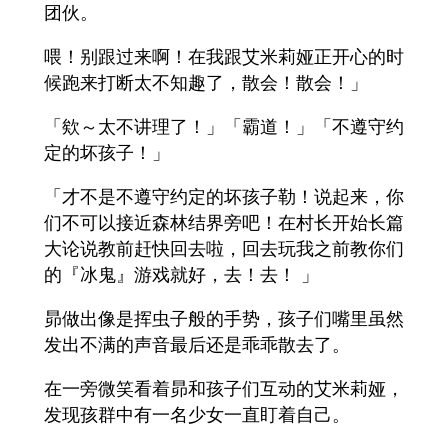
团伙。
喂！别跟过来啊！在我跟艾米莉娅正开心的时
候跑来打断太不知趣了，散会！散会！」
「欸～太不讲理了！」「霸道！」「不遵守约
定的坏孩子！」
「才不是不遵守约定的坏孩子勒！说起来，你
们不可以接近森林结界旁吧！在村长开始长篇
大论说教前赶快回去啦，回去玩我之前教你们
的『冰鬼』游戏就好，去！去！ 」
昴做出像是挥虫子般的手势，孩子们嘴里虽然
发出不满的声音最后还是乖乖散去了。
在一旁微笑看着昴和孩子们互动的艾米莉娅，
发现孩群中有一名少女一直盯着自己。