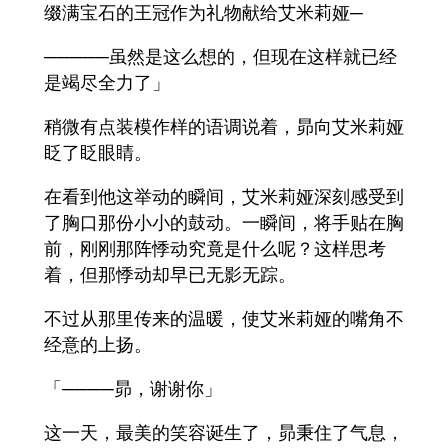
缀满宝石的王冠作为礼物献给艾米莉娅─
─────虽然是这么想的，但现在这样就已经
是竭尽全力了」
稍微有点装模作样的语调说着，昴向艾米莉娅
眨了眨眼睛。
在看到他这举动的瞬间，艾米莉娅深刻感受到
了胸口那份小小的鼓动。一瞬间，将手贴在胸
前，刚刚那阵悸动究竟是什么呢？这样思考
着，但那悸动却早已无影无踪。
不过从那里传来的温暖，使艾米莉娅的嘴角不
经意的上扬。
「────昴，谢谢你」
这一天，最美的笑容诞生了，昴秉住了气息，