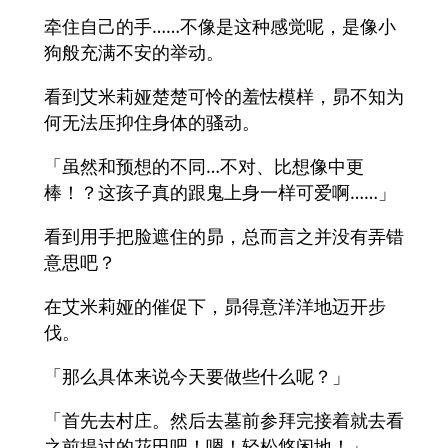
牵住自己的手……不像是这种感觉呢，是像小
狗般充满不安的举动。
看到艾米莉娅楚楚可怜的羞怯模样，昴不知为
何无法压抑住身体的骚动。
「虽然和预想的不同…不对、比想像中更
棒！？这孩子真的跟鬼上身一样可爱啊……」
看到用手把脸遮住的昴，总而言之并没有弄错
意思吧？
在艾米莉娅的催促下，昴得意洋洋地迈开步
伐。
「那么具体来说今天要做些什么呢？」
「首先去村庄。然后去墓前参拜完接着就去看
之前提过的花田吧！嗯！轻松悠闲地！」