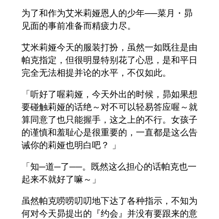
为了和作为艾米莉娅恩人的少年──菜月・昴
见面的事前准备而精疲力尽。
艾米莉娅今天的服装打扮，虽然一如既往是由
帕克指定，但很明显特别花了心思，是和平日
完全无法相提并论的水平，不仅如此。
「听好了喔莉娅，今天外出的时候，昴如果想
要碰触莉娅的话绝～对不可以轻易答应喔～就
算同意了也只能握手，这之上的不行。女孩子
的谨慎和羞耻心是很重要的，一直都是这么告
诫你的莉娅也明白吧？ 」
「知─道─了──。既然这么担心的话帕克也一
起来不就好了嘛～」
虽然帕克唠唠叨叨地下达了各种指示，不知为
何对今天昴提出的『约会』并没有要跟来的意