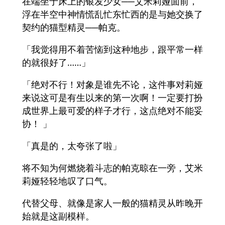
在端坐于床上的银发少女──艾米莉娅面前，
浮在半空中神情慌乱忙东忙西的是与她交换了
契约的猫型精灵──帕克。
「我觉得用不着苦恼到这种地步，跟平常一样
的就很好了……」
「绝对不行！对象是谁先不论，这件事对莉娅
来说这可是有生以来的第一次啊！一定要打扮
成世界上最可爱的样子才行，这点绝对不能妥
协！ 」
「真是的，太夸张了啦」
将不知为何燃烧着斗志的帕克晾在一旁，艾米
莉娅轻轻地叹了口气。
代替父母、就像是家人一般的猫精灵从昨晚开
始就是这副模样。