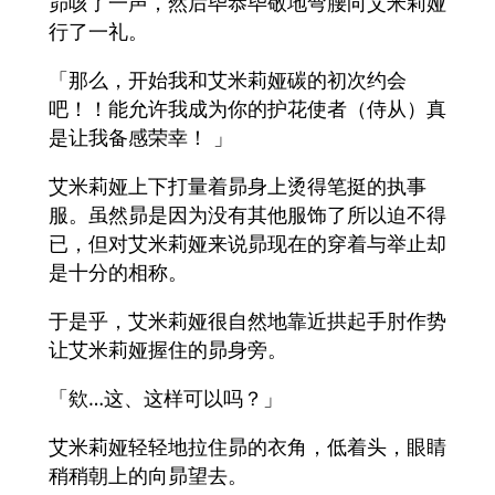
昴咳了一声，然后毕恭毕敬地弯腰向艾米莉娅
行了一礼。
「那么，开始我和艾米莉娅碳的初次约会
吧！！能允许我成为你的护花使者（侍从）真
是让我备感荣幸！ 」
艾米莉娅上下打量着昴身上烫得笔挺的执事
服。虽然昴是因为没有其他服饰了所以迫不得
已，但对艾米莉娅来说昴现在的穿着与举止却
是十分的相称。
于是乎，艾米莉娅很自然地靠近拱起手肘作势
让艾米莉娅握住的昴身旁。
「欸…这、这样可以吗？」
艾米莉娅轻轻地拉住昴的衣角，低着头，眼睛
稍稍朝上的向昴望去。