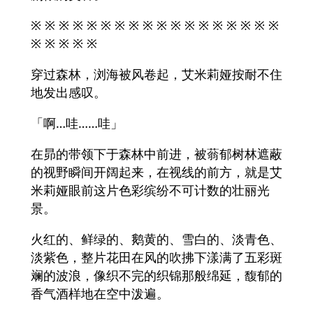
※ ※ ※ ※ ※ ※ ※ ※ ※ ※ ※ ※ ※ ※ ※ ※ ※ ※
※ ※ ※ ※ ※
穿过森林，浏海被风卷起，艾米莉娅按耐不住
地发出感叹。
「啊…哇……哇」
在昴的带领下于森林中前进，被蓊郁树林遮蔽
的视野瞬间开阔起来，在视线的前方，就是艾
米莉娅眼前这片色彩缤纷不可计数的壮丽光
景。
火红的、鲜绿的、鹅黄的、雪白的、淡青色、
淡紫色，整片花田在风的吹拂下漾满了五彩斑
斓的波浪，像织不完的织锦那般绵延，馥郁的
香气酒样地在空中泼遍。