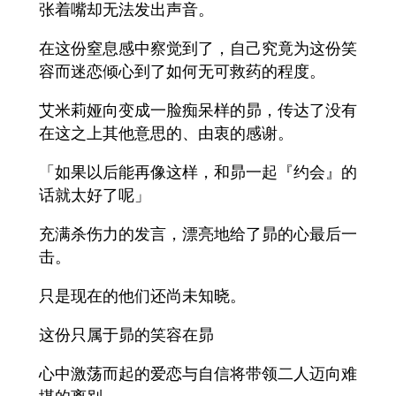
张着嘴却无法发出声音。
在这份窒息感中察觉到了，自己究竟为这份笑
容而迷恋倾心到了如何无可救药的程度。
艾米莉娅向变成一脸痴呆样的昴，传达了没有
在这之上其他意思的、由衷的感谢。
「如果以后能再像这样，和昴一起『约会』的
话就太好了呢」
充满杀伤力的发言，漂亮地给了昴的心最后一
击。
只是现在的他们还尚未知晓。
这份只属于昴的笑容在昴
心中激荡而起的爱恋与自信将带领二人迈向难