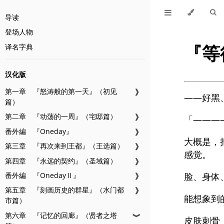
导读
登场人物
『等
译名字典
汉化版
第一章 『怒涛般的第一天』（初见
❱
――好黑
篇）
第二章 『动荡的一周』（宅邸篇）
❱
「―――
番外編 『Oneday』
❱
大概是，
第三章 『再次来到王都』（王选篇）
❱
感觉。
第四章 『永远的契约』（圣域篇）
❱
番外編 『OnedayⅡ』
❱
脸、身体
第五章 『刻画历史的群星』（水门都
❱
能想象到
市篇）
第六章 『记忆的回廊』（贤者之塔
❱
皮肤刺骨