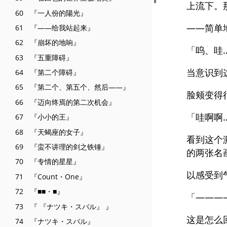
上流下。
60 『一人份的陽光』
――简单
61 『——给我站起来』
62 『崩坏的地响』
「呜、哇
63 『五重障碍』
当意识到
64 『第二个障碍』
65 『第二个、第五个、然后——』
脸颊变得
66 『迈向终焉的第二次机会』
「哇啊啊
67 『小小的王』
68 『天蝎座的女子』
看到这个
69 『蛮不讲理的剑之铁锤』
的两张名
70 『专情的星星』
以感受到
71 『Count・One』
72 『■■・■』
「―――
73 『 『ナツキ・スバル』 』
这是怎么
74 『ナツキ・スバル』