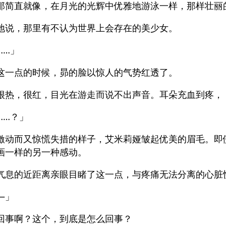
那简直就像，在月光的光辉中优雅地游泳一样，那样壮丽
地说，那里有不认为世界上会存在的美少女。
……」
这一点的时候，昴的脸以惊人的气势红透了。
很热，很红，目光在游走而说不出声音。耳朵充血到疼，
……？」
激动而又惊慌失措的样子，艾米莉娅皱起优美的眉毛。即
画一样的另一种感动。
气息的近距离亲眼目睹了这一点，与疼痛无法分离的心脏
―」
回事啊？这个，到底是怎么回事？