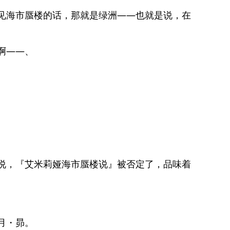
见海市蜃楼的话，那就是绿洲――也就是说，在
啊――、
说，『艾米莉娅海市蜃楼说』被否定了，品味着
月・昴。