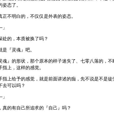
的姿态了。
真正不明白的，不仅仅是外表的姿态。
―」
深处的，本质被换了吗？
就是『灵魂』吧。
灵魂』的形状，那个原本的样子迷失了、七零八落的，不
手指上，这样的感觉。
手指上给予的感觉，就是前面讲述的痂，先不说是不是徒
下去可以吗？
―」
，真的有自己所追求的『自己』吗？