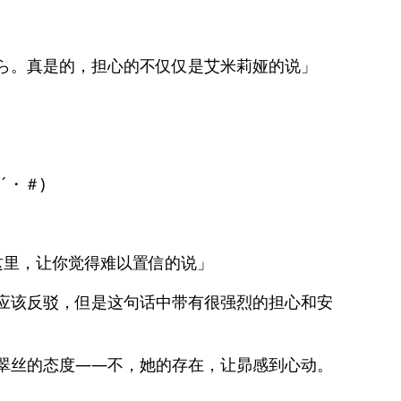
ら。真是的，担心的不仅仅是艾米莉娅的说」
・＃)
这里，让你觉得难以置信的说」
应该反驳，但是这句话中带有很强烈的担心和安
翠丝的态度――不，她的存在，让昴感到心动。