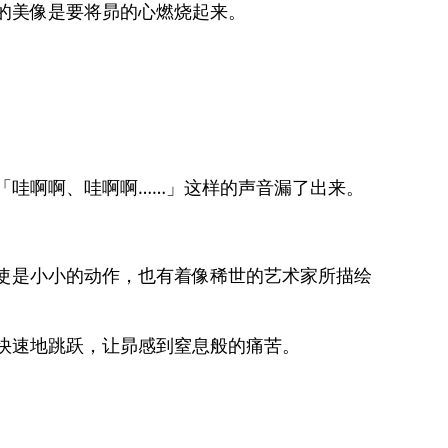
的美像是要将昴的心燃烧起来。
「哇啊啊、哇啊啊……」这样的声音漏了出来。
使是小小的动作，也有着像稀世的艺术家所描绘
快速地跳跃，让昴感到窒息般的痛苦。