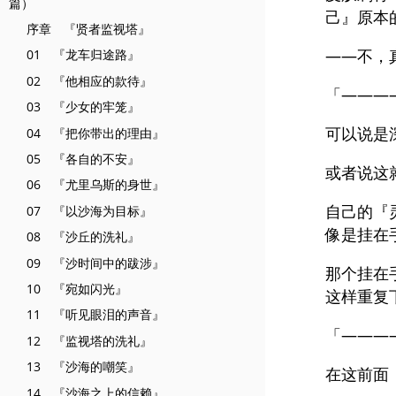
篇）
己』原本
序章 『贤者监视塔』
――不，
01 『龙车归途路』
02 『他相应的款待』
「―――
03 『少女的牢笼』
可以说是
04 『把你带出的理由』
05 『各自的不安』
或者说这
06 『尤里乌斯的身世』
自己的『
07 『以沙海为目标』
像是挂在
08 『沙丘的洗礼』
09 『沙时间中的跋涉』
那个挂在
10 『宛如闪光』
这样重复
11 『听见眼泪的声音』
「―――
12 『监视塔的洗礼』
13 『沙海的嘲笑』
在这前面
14 『沙海之上的信赖』