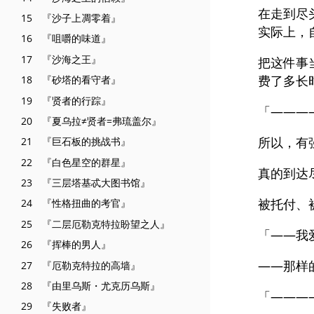
在走到尽
15 『沙子上凋零着』
实际上，
16 『咀嚼的味道』
17 『沙海之王』
把这件事
费了多长
18 『砂塔的看守者』
19 『贤者的行踪』
「―――
20 『夏乌拉≠贤者=弗琉盖尔』
所以，有
21 『巨石板的挑战书』
22 『白色星空的群星』
真的到达
23 『三层塔基忒大图书馆』
被托付、
24 『性格扭曲的考官』
25 『二层厄勒克特拉盼望之人』
「――我
26 『挥棒的男人』
――那样
27 『厄勒克特拉的高墙』
28 『由里乌斯・尤克历乌斯』
「―――
29 『失败者』