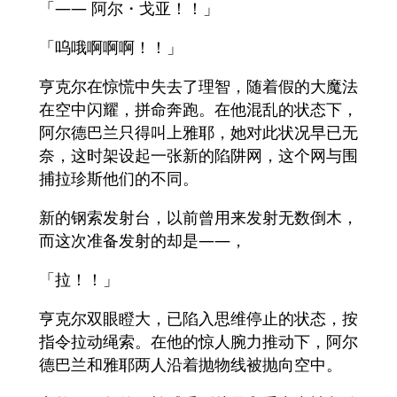
「—— 阿尔・戈亚！！」
「呜哦啊啊啊！！」
亨克尔在惊慌中失去了理智，随着假的大魔法
在空中闪耀，拼命奔跑。在他混乱的状态下，
阿尔德巴兰只得叫上雅耶，她对此状况早已无
奈，这时架设起一张新的陷阱网，这个网与围
捕拉珍斯他们的不同。
新的钢索发射台，以前曾用来发射无数倒木，
而这次准备发射的却是——，
「拉！！」
亨克尔双眼瞪大，已陷入思维停止的状态，按
指令拉动绳索。在他的惊人腕力推动下，阿尔
德巴兰和雅耶两人沿着抛物线被抛向空中。