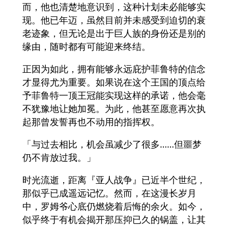
而，他也清楚地意识到，这种计划未必能够实
现。他已年迈，虽然目前并未感受到迫切的衰
老迹象，但无论是出于巨人族的身份还是别的
缘由，随时都有可能迎来终结。
正因为如此，拥有能够永远庇护菲鲁特的信念
才显得尤为重要。如果说在这个王国的顶点给
予菲鲁特一顶王冠能实现这样的承诺，他会毫
不犹豫地让她加冕。为此，他甚至愿意再次执
起那曾发誓再也不动用的指挥权。
「与过去相比，机会虽减少了很多……但噩梦
仍不肯放过我。」
时光流逝，距离『亚人战争』已近半个世纪，
那似乎已成遥远记忆。然而，在这漫长岁月
中，罗姆爷心底仍燃烧着后悔的余火。如今，
似乎终于有机会揭开那压抑已久的锅盖，让其