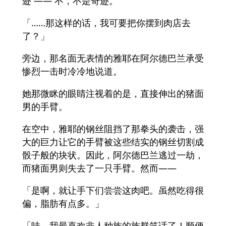
迹 —— 不，不是奇迹。
「……那这样的话，我可要把你摆到肉店去
了？」
旁边，那名面无表情的雅耶在阿尔德巴兰承受
惨烈一击时冷冷地说道。
她那微眯的眼睛注视着的是，直接伸出的猪面
男的手臂。
在空中，雅耶的钢丝阻挡了那拳头的袭击，强
大的巨力让它的手臂被这些结实的钢丝切割成
骰子般的块状。因此，阿尔德巴兰逃过一劫，
而猪面男则失去了一只手臂。然而——
「是啊，就让手下们尝尝这肉吧。虽然吃得很
偏，脂肪有点多。」
「哇，我最喜欢非人种族的族群笑话了！顺便