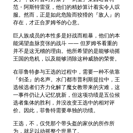
范・阿斯特雷亚，他们的精妙算计着实令人叹
服。然而，正是如此危险而狡猾的『敌人』的
存在，才正合罗姆爷的心意。
巨人族成员的本性多是好战而粗暴，他们的本
能渴望血脉贲张的战斗 —— 但罗姆爷看重的
并不是这无稽的理由。他所希望的是能够动摇
王国的危机，以及能够消除这种威胁的荣誉。
在菲鲁特参与王选的过程中，需要一种不依靠
『剑圣』的名声。水门都市普利斯提拉中，王
选候选者们齐力化解了魔女教带来的灾难，这
一事件仍让人记忆犹新，但这项功绩是五位候
选者集体的胜利，并没改变王选中的相对评
价。因此，菲鲁特需要单独的功绩。
王选，不，仅凭那个带头盔的家伙的所作所
为，就足以动摇整个世界了。