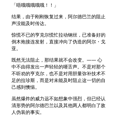
「唔哦哦哦哦哦！！」
结果，由于刚刚恢复过来，阿尔德巴兰的阻止
声没能及时传达。
惊慌不已的亨克尔慌忙拉动钢丝，已准备好的
倒木炮接连发射，直接冲向了伪造的阿尔・戈
亚。
既然无法阻止，那结果就不会改变。—— 心
中不由得发出一声轻轻的咂舌声。不是对那个
不听劝的亨克尔，也不是对用胆量弥补技术不
足的拉珍斯，而是对未能及时阻止这一切的自
己感到懊恼。
虽然爆炸的威力远不如想象中强烈，但已经认
清形势的阿尔德巴兰以及其他两人都明白了敌
人伪装的事实。