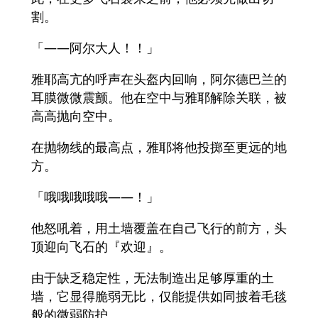
割。
「——阿尔大人！！」
雅耶高亢的呼声在头盔内回响，阿尔德巴兰的
耳膜微微震颤。他在空中与雅耶解除关联，被
高高抛向空中。
在抛物线的最高点，雅耶将他投掷至更远的地
方。
「哦哦哦哦哦——！」
他怒吼着，用土墙覆盖在自己飞行的前方，头
顶迎向飞石的『欢迎』。
由于缺乏稳定性，无法制造出足够厚重的土
墙，它显得脆弱无比，仅能提供如同披着毛毯
般的微弱防护。