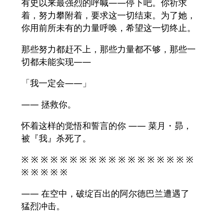
有史以来最强烈的呼喊——停下吧。你祈求
着，努力攀附着，要求这一切结束。为了她，
你用前所未有的力量呼唤，希望这一切终止。
那些努力都赶不上，那些力量都不够，那些一
切都未能实现——
「我一定会——」
—— 拯救你。
怀着这样的觉悟和誓言的你 —— 菜月・昴，
被『我』杀死了。
※ ※ ※ ※ ※ ※ ※ ※ ※ ※ ※ ※ ※ ※ ※ ※ ※ ※
※ ※ ※ ※ ※
—— 在空中，破绽百出的阿尔德巴兰遭遇了
猛烈冲击。