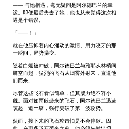
—— 与她相遇，毫无疑问是阿尔德巴兰的幸
运。即便最后失去了她，他也从未觉得这次相
遇是个错误。
「——！」
就在他压抑着内心涌动的激情、用力咬牙的那
一瞬间，局势骤变。
随着白烟被冲破，阿尔德巴兰与雅耶从林梢间
腾空而起，猛烈的飞石从烟雾外射来，直逼他
们而来。
尽管这些飞石看似简单，但其威力绝不容小
觑。面对如雨般袭来的飞石，阿尔德巴兰迅速
筑起一道土墙，强行突破了第一波攻势。
然而，接下来的飞石攻击怕是不会停歇。因
此，在更多飞石袭来之前，他必须先做出切