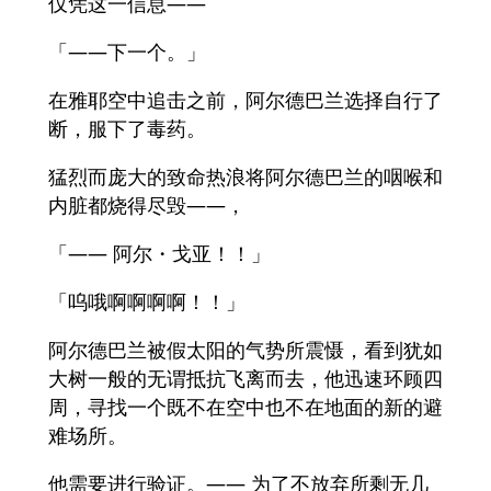
仅凭这一信息——
「——下一个。」
在雅耶空中追击之前，阿尔德巴兰选择自行了
断，服下了毒药。
猛烈而庞大的致命热浪将阿尔德巴兰的咽喉和
内脏都烧得尽毁――，
「―― 阿尔・戈亚！！」
「呜哦啊啊啊啊！！」
阿尔德巴兰被假太阳的气势所震慑，看到犹如
大树一般的无谓抵抗飞离而去，他迅速环顾四
周，寻找一个既不在空中也不在地面的新的避
难场所。
他需要进行验证。―― 为了不放弃所剩无几