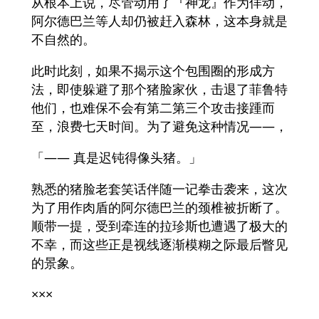
从根本上说，尽管动用了『神龙』作为佯动，
阿尔德巴兰等人却仍被赶入森林，这本身就是
不自然的。
此时此刻，如果不揭示这个包围圈的形成方
法，即使躲避了那个猪脸家伙，击退了菲鲁特
他们，也难保不会有第二第三个攻击接踵而
至，浪费七天时间。为了避免这种情况——，
「—— 真是迟钝得像头猪。」
熟悉的猪脸老套笑话伴随一记拳击袭来，这次
为了用作肉盾的阿尔德巴兰的颈椎被折断了。
顺带一提，受到牵连的拉珍斯也遭遇了极大的
不幸，而这些正是视线逐渐模糊之际最后瞥见
的景象。
×××