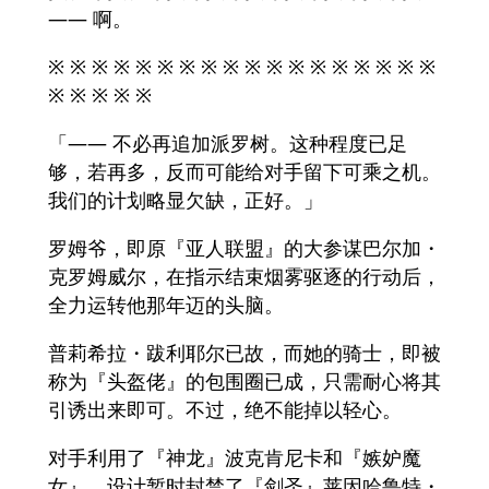
—— 啊。
※ ※ ※ ※ ※ ※ ※ ※ ※ ※ ※ ※ ※ ※ ※ ※ ※ ※
※ ※ ※ ※ ※
「—— 不必再追加派罗树。这种程度已足
够，若再多，反而可能给对手留下可乘之机。
我们的计划略显欠缺，正好。」
罗姆爷，即原『亚人联盟』的大参谋巴尔加・
克罗姆威尔，在指示结束烟雾驱逐的行动后，
全力运转他那年迈的头脑。
普莉希拉・跋利耶尔已故，而她的骑士，即被
称为『头盔佬』的包围圈已成，只需耐心将其
引诱出来即可。不过，绝不能掉以轻心。
对手利用了『神龙』波克肯尼卡和『嫉妒魔
女』，设计暂时封禁了『剑圣』莱因哈鲁特・