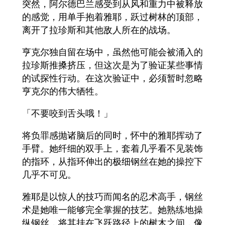
突然，阿尔德巴兰感受到从风和重力中被释放
的感觉，用单手抱着雅耶，跃过树林的顶部，
离开了拉珍斯和其他敌人所在的战场。
亨克尔独自留在场中，虽然他可能会被涌入的
拉珍斯推搡挤压，但这次是为了验证某些事情
的试探性行动。在这次验证中，必须暂时忽略
亨克尔的伟大牺牲。
「不要咬到舌头哦！」
将负罪感抛诸脑后的同时，怀中的雅耶挥动了
手臂。她纤细的双手上，套着几乎看不见装饰
的指环，从指环伸出的极细钢丝在她的操控下
几乎不可见。
雅耶是以惊人的技巧而闻名的忍术高手，钢丝
术是她唯一能够完全掌握的技艺。她熟练地操
纵钢丝，将其挂在飞跃路径上的树木之间，像