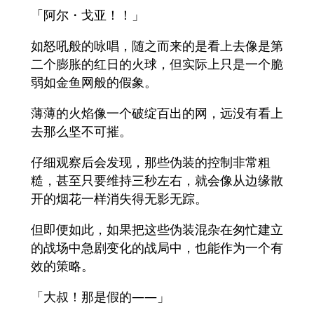
「阿尔・戈亚！！」
如怒吼般的咏唱，随之而来的是看上去像是第
二个膨胀的红日的火球，但实际上只是一个脆
弱如金鱼网般的假象。
薄薄的火焰像一个破绽百出的网，远没有看上
去那么坚不可摧。
仔细观察后会发现，那些伪装的控制非常粗
糙，甚至只要维持三秒左右，就会像从边缘散
开的烟花一样消失得无影无踪。
但即便如此，如果把这些伪装混杂在匆忙建立
的战场中急剧变化的战局中，也能作为一个有
效的策略。
「大叔！那是假的——」