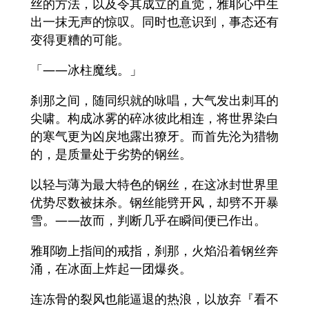
丝的方法，以及令其成立的直觉，雅耶心中生
出一抹无声的惊叹。同时也意识到，事态还有
变得更糟的可能。
「——冰柱魔线。」
刹那之间，随同织就的咏唱，大气发出刺耳的
尖啸。构成冰雾的碎冰彼此相连，将世界染白
的寒气更为凶戾地露出獠牙。而首先沦为猎物
的，是质量处于劣势的钢丝。
以轻与薄为最大特色的钢丝，在这冰封世界里
优势尽数被抹杀。钢丝能劈开风，却劈不开暴
雪。——故而，判断几乎在瞬间便已作出。
雅耶吻上指间的戒指，刹那，火焰沿着钢丝奔
涌，在冰面上炸起一团爆炎。
连冻骨的裂风也能逼退的热浪，以放弃『看不