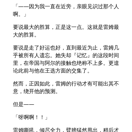
「——因为我一直在近旁，亲眼见识过那个人
啊。」
要说最大的胜算，正是这一点。这就是雷姆最
大的胜算。
要说是走了好运也好，直到最近为止，雷姆几
乎被所有人遗忘。她失却『记忆』的这段时间
里，在帝国与阿尔的接触也绝称不上多。更遑
论此前与他在王选方面的交集了。
然而，正因如此，雷姆的行动才有可能出其不
意，绕开他的预测。
但是——
「呀啊啊！！」
雷姆嘶吼，倾尽全力，臂膀猛然甩出，稍后才