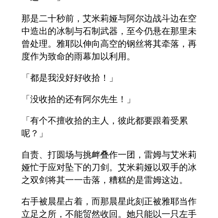
那是二十秒前，艾米莉娅与阿尔边战斗边在空
中造出的冰制与石制武器，至今仍悬在那里未
曾处理。雅耶以伸向高空的钢丝将其牵落，再
度作为致命的雨幕加以利用。
「都是我没好好收拾！」
「没收拾的还有阿尔先生！」
「有个不擅收拾的主人，彼此都要跟着受累
呢？」
自责、打圆场与挑衅叠作一团，雷姆与艾米莉
娅忙于应对坠下的刀剑。艾米莉娅以双手的冰
之双剑将其一一击落，糟糕的是雷姆这边。
右手被晨星占着，而那晨星此刻正被雅耶当作
立足之所，不能贸然收回。她只能以一只左手