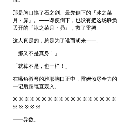
那是胸口挨了石之剑、最先倒下的『冰之菜
月・昴』。——即便倒下，也没有把这场胜负
丢开的『冰之菜月・昴』，救了雷姆。
这人真是的，总是为了谁而胡来——。
「那又不是真身！」
「就算不是，也一样！」
在嘴角微弯的雅耶胸口正中，雷姆倾尽全力的
一记后踢笔直轰入。
※ ※ ※ ※ ※ ※ ※ ※ ※ ※ ※ ※ ※ ※ ※ ※ ※ ※
※ ※ ※ ※ ※
——异数。