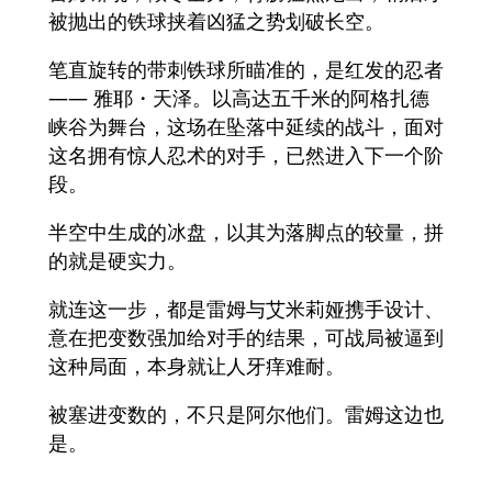
被抛出的铁球挟着凶猛之势划破长空。
笔直旋转的带刺铁球所瞄准的，是红发的忍者
—— 雅耶・天泽。以高达五千米的阿格扎德
峡谷为舞台，这场在坠落中延续的战斗，面对
这名拥有惊人忍术的对手，已然进入下一个阶
段。
半空中生成的冰盘，以其为落脚点的较量，拼
的就是硬实力。
就连这一步，都是雷姆与艾米莉娅携手设计、
意在把变数强加给对手的结果，可战局被逼到
这种局面，本身就让人牙痒难耐。
被塞进变数的，不只是阿尔他们。雷姆这边也
是。
——