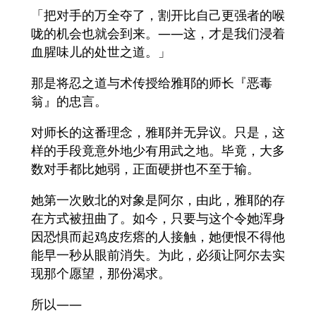
「把对手的万全夺了，割开比自己更强者的喉
咙的机会也就会到来。——这，才是我们浸着
血腥味儿的处世之道。」
那是将忍之道与术传授给雅耶的师长『恶毒
翁』的忠言。
对师长的这番理念，雅耶并无异议。只是，这
样的手段竟意外地少有用武之地。毕竟，大多
数对手都比她弱，正面硬拼也不至于输。
她第一次败北的对象是阿尔，由此，雅耶的存
在方式被扭曲了。如今，只要与这个令她浑身
因恐惧而起鸡皮疙瘩的人接触，她便恨不得他
能早一秒从眼前消失。为此，必须让阿尔去实
现那个愿望，那份渴求。
所以——