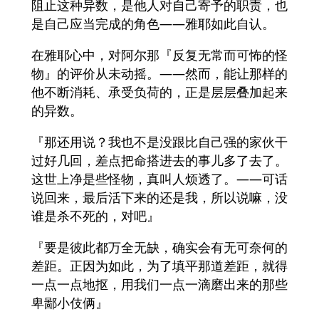
阻止这种异数，是他人对自己寄予的职责，也
是自己应当完成的角色——雅耶如此自认。
在雅耶心中，对阿尔那『反复无常而可怖的怪
物』的评价从未动摇。——然而，能让那样的
他不断消耗、承受负荷的，正是层层叠加起来
的异数。
『那还用说？我也不是没跟比自己强的家伙干
过好几回，差点把命搭进去的事儿多了去了。
这世上净是些怪物，真叫人烦透了。——可话
说回来，最后活下来的还是我，所以说嘛，没
谁是杀不死的，对吧』
『要是彼此都万全无缺，确实会有无可奈何的
差距。正因为如此，为了填平那道差距，就得
一点一点地抠，用我们一点一滴磨出来的那些
卑鄙小伎俩』