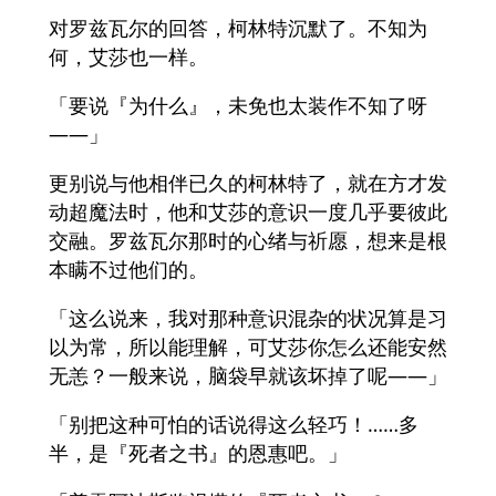
对罗兹瓦尔的回答，柯林特沉默了。不知为
何，艾莎也一样。
「要说『为什么』，未免也太装作不知了呀
——」
更别说与他相伴已久的柯林特了，就在方才发
动超魔法时，他和艾莎的意识一度几乎要彼此
交融。罗兹瓦尔那时的心绪与祈愿，想来是根
本瞒不过他们的。
「这么说来，我对那种意识混杂的状况算是习
以为常，所以能理解，可艾莎你怎么还能安然
无恙？一般来说，脑袋早就该坏掉了呢——」
「别把这种可怕的话说得这么轻巧！……多
半，是『死者之书』的恩惠吧。」