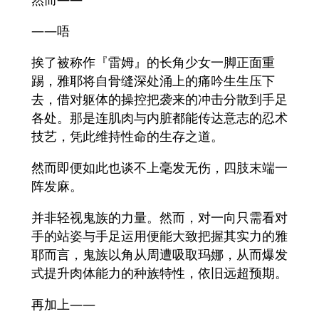
——唔
挨了被称作『雷姆』的长角少女一脚正面重
踢，雅耶将自骨缝深处涌上的痛吟生生压下
去，借对躯体的操控把袭来的冲击分散到手足
各处。那是连肌肉与内脏都能传达意志的忍术
技艺，凭此维持性命的生存之道。
然而即便如此也谈不上毫发无伤，四肢末端一
阵发麻。
并非轻视鬼族的力量。然而，对一向只需看对
手的站姿与手足运用便能大致把握其实力的雅
耶而言，鬼族以角从周遭吸取玛娜，从而爆发
式提升肉体能力的种族特性，依旧远超预期。
再加上——