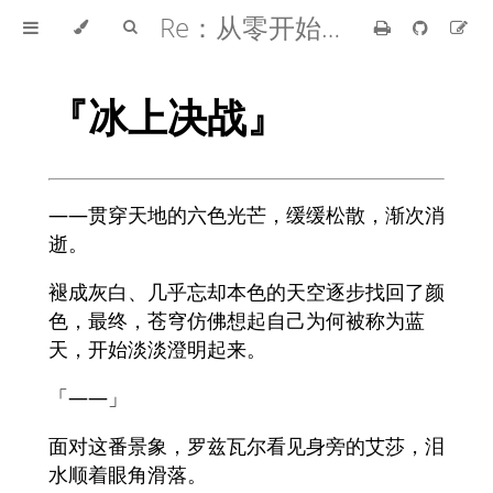
Re：从零开始的异世界生活
『冰上决战』
——贯穿天地的六色光芒，缓缓松散，渐次消
逝。
褪成灰白、几乎忘却本色的天空逐步找回了颜
色，最终，苍穹仿佛想起自己为何被称为蓝
天，开始淡淡澄明起来。
「——」
面对这番景象，罗兹瓦尔看见身旁的艾莎，泪
水顺着眼角滑落。