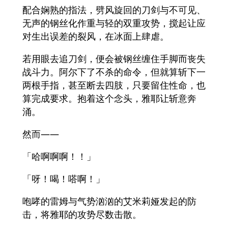
配合娴熟的指法，劈风旋回的刀剑与不可见、
无声的钢丝化作重与轻的双重攻势，搅起让应
对生出误差的裂风，在冰面上肆虐。
若用眼去追刀剑，便会被钢丝缠住手脚而丧失
战斗力。阿尔下了不杀的命令，但就算斩下一
两根手指，甚至断去四肢，只要留住性命，也
算完成要求。抱着这个念头，雅耶让斩意奔
涌。
然而——
「哈啊啊啊！！」
「呀！喝！嗒啊！」
咆哮的雷姆与气势汹汹的艾米莉娅发起的防
击，将雅耶的攻势尽数击散。