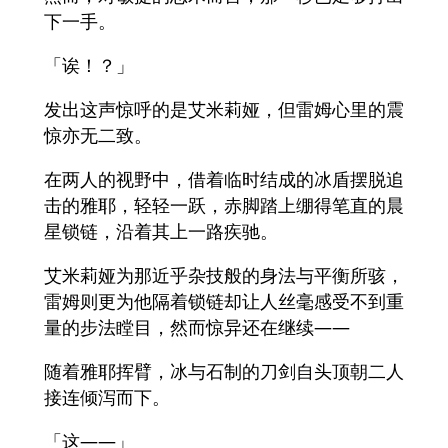
下一手。
「诶！？」
发出这声惊呼的是艾米莉娅，但雷姆心里的震
惊亦无二致。
在两人的视野中，借着临时结成的冰盾摆脱追
击的雅耶，轻轻一跃，赤脚踏上绷得笔直的晨
星锁链，沿着其上一路疾驰。
艾米莉娅为那近乎杂技般的身法与平衡所骇，
雷姆则更为他隔着锁链却让人丝毫感受不到重
量的步法瞠目，然而惊异还在继续——
随着雅耶挥臂，冰与石制的刀剑自头顶朝二人
接连倾泻而下。
「这——」