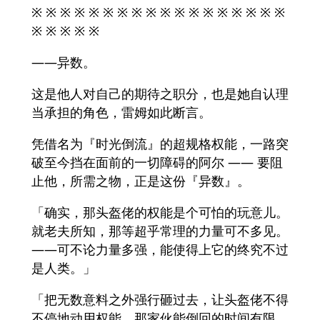
※ ※ ※ ※ ※ ※ ※ ※ ※ ※ ※ ※ ※ ※ ※ ※ ※ ※
※ ※ ※ ※ ※
——异数。
这是他人对自己的期待之职分，也是她自认理
当承担的角色，雷姆如此断言。
凭借名为『时光倒流』的超规格权能，一路突
破至今挡在面前的一切障碍的阿尔 —— 要阻
止他，所需之物，正是这份『异数』。
「确实，那头盔佬的权能是个可怕的玩意儿。
就老夫所知，那等超乎常理的力量可不多见。
——可不论力量多强，能使得上它的终究不过
是人类。」
「把无数意料之外强行砸过去，让头盔佬不得
不停地动用权能。那家伙能倒回的时间有限。