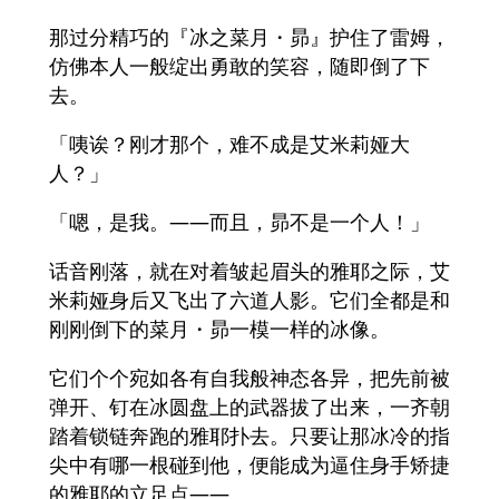
那过分精巧的『冰之菜月・昴』护住了雷姆，
仿佛本人一般绽出勇敢的笑容，随即倒了下
去。
「咦诶？刚才那个，难不成是艾米莉娅大
人？」
「嗯，是我。——而且，昴不是一个人！」
话音刚落，就在对着皱起眉头的雅耶之际，艾
米莉娅身后又飞出了六道人影。它们全都是和
刚刚倒下的菜月・昴一模一样的冰像。
它们个个宛如各有自我般神态各异，把先前被
弹开、钉在冰圆盘上的武器拔了出来，一齐朝
踏着锁链奔跑的雅耶扑去。只要让那冰冷的指
尖中有哪一根碰到他，便能成为逼住身手矫捷
的雅耶的立足点——