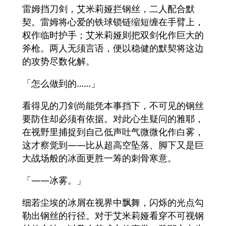
雷姆挡刀剑，艾米莉娅拦钢丝，二人配合默
契。雷姆将心爱的铁球锁链缩短缠在手臂上，
权作临时护手；艾米莉娅则把双剑化作巨大的
斧枪。两人无须言语，便以稳健的默契将这边
的攻势尽数化解。
「怎么做到的……」
看得见的刀剑尚能凭本事挡下，不可见的钢丝
要防住却必须有依据。对此心生疑问的雅耶，
在视野里捕捉到自己低声吐气微微化作白雾，
这才察觉到——比从超高空坠落、脚下又是巨
大战场般的冰面更胜一筹的刺骨寒意。
「——冰雾。」
细若尘埃的冰屑在视界中飘舞，闪烁的光点勾
勒出钢丝的行径。对于艾米莉娅看穿不可视钢