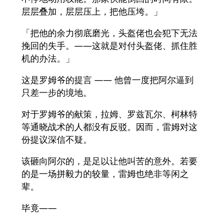
层层叠加，层层压上，把他压垮。」
「把他的余力彻底磨光，头盔佬也会犯下无法
挽回的失手。——这就是对付头盔佬、抓住胜
机的办法。」
这是罗姆爷的提言 —— 他曾一度把阿尔逼到
只差一步的境地。
对于罗姆爷的献策，拉姆、罗兹瓦尔、柯林特
等通晓战术的人都没有反驳。因而，雷姆对这
份提议深信不疑。
该砸向阿尔的，是足以让他叫苦的意外。若要
的是一场拼毅力的较量，雷姆也绝非等闲之
辈。
毕竟——