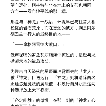
望向远处。柯林特与坐在地上的艾莎也朝同一
方向——看向地平线的那一端。
那是与『神龙』一战后，环境早已与往昔大相
径庭的岩石荒原，而在更远的彼方，则是阿尔
德巴兰一行人的最终目的地——
「——摩格阿雷德大喷口。」
低声呢喃的罗兹瓦尔脑海中掠过的，是魔与龙
撕裂天地的最后攻防。
为迎击自天坠落的星辰而冲霄而去的『龙人』
被『神龙』目送远行，『神龙』则将清除两名
正锤炼超魔法的魔法使，和履行自身职责这两
种选择放上天平权衡。
「必定能胜」的傲慢，在那一刻的『神龙』心