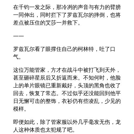
在千钧一发之际，那冷冽的声音与有力的臂膀
一同伸出，同时拦下了罗兹瓦尔的摔倒，也将
差点被压住的艾莎一并救下。
——
罗兹瓦尔看了眼撑住自己的柯林特，吐了口
气。
这位万能管家，方才在战斗中被打飞到天外，
甚至砸碎星辰后又折返而来。不知何时，他脸
上的单片眼镜已重新戴好，头顶的黑角也收了
回去，恢复了常态。不过似乎还没能回到他平
日无懈可击的整饰，衣衫仍有些凌乱，少见的
模样。
即便如此，除了管家服以外几乎毫发无伤，龙
人这种体质也太犯规了吧。