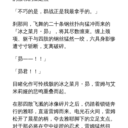
「不巧的是，群战正是我最拿手的。」
刹那间，飞舞的二十条钢丝扑向猛冲而来的
『冰之菜月・昴』，将其尽数缠束。缠上颈
项、躯干与四肢的钢丝猛然一绞，六具身影惨
遭寸寸斩断，支离破碎。
「昴——！！」
「昴君！！」
目睹化作可怜残骸的冰之菜月・昴，雷姆与艾
米莉娅的悲鸣重叠而起。
在那四散飞溅的冰像碎片之后，仍踏着锁链奔
行的雅耶，直逼雷姆而来。电光石火间，雷姆
松开了晨星的柄，夺去雅耶脚下的立足支点。
对于那必将在空中徒蹬的忍术，雷姆猛然扭