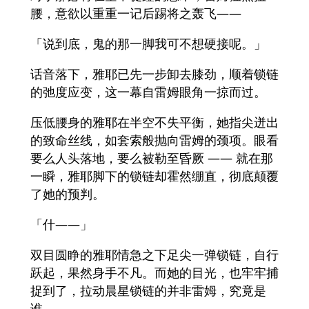
腰，意欲以重重一记后踢将之轰飞——
「说到底，鬼的那一脚我可不想硬接呢。」
话音落下，雅耶已先一步卸去膝劲，顺着锁链
的弛度应变，这一幕自雷姆眼角一掠而过。
压低腰身的雅耶在半空不失平衡，她指尖迸出
的致命丝线，如套索般抛向雷姆的颈项。眼看
要么人头落地，要么被勒至昏厥 —— 就在那
一瞬，雅耶脚下的锁链却霍然绷直，彻底颠覆
了她的预判。
「什——」
双目圆睁的雅耶情急之下足尖一弹锁链，自行
跃起，果然身手不凡。而她的目光，也牢牢捕
捉到了，拉动晨星锁链的并非雷姆，究竟是
谁。