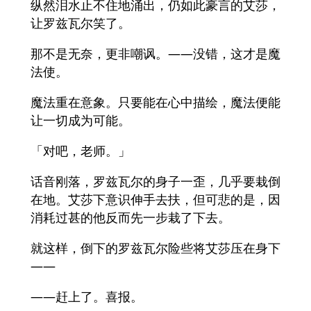
纵然泪水止不住地涌出，仍如此豪言的艾莎，
让罗兹瓦尔笑了。
那不是无奈，更非嘲讽。——没错，这才是魔
法使。
魔法重在意象。只要能在心中描绘，魔法便能
让一切成为可能。
「对吧，老师。」
话音刚落，罗兹瓦尔的身子一歪，几乎要栽倒
在地。艾莎下意识伸手去扶，但可悲的是，因
消耗过甚的他反而先一步栽了下去。
就这样，倒下的罗兹瓦尔险些将艾莎压在身下
——
——赶上了。喜报。