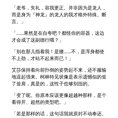
「老爷，失礼，容我更正。并非因为是龙人，
而是身为『神龙』的龙人的我才格外特殊。断
言。」
「……果然是在自夸吧？都怪你的容器，这边
才会成了这副德行哦？」
「别在那儿指着我！是腰……不，是浑身都使
不上劲，才站不起来而已！」
艾莎保持着向前扑倒的姿势起不来，还不服输
地逞起强来。柯林特见状像是表示遗憾似的耸
了耸肩，真是的，这性子也够别扭的。
「变了呢。你原本应该更像超越种那样，是个
看得开、超然的类型吧。」
「若是那样的话，这句话我就原封不动奉还。