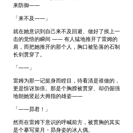
来防御——
「来不及——」
就在她意识到自己来不及回避、做好了挨上一
击的觉悟的瞬间 —— 有人猛地推开了雷姆的
肩，而把她推开的那个人，胸口被坠落的石制
长剑贯穿了。
「——」
雷姆为那一记挺身而瞠目，待看清是谁做的，
更是惊讶加倍。那是个胸膛被贯穿、却仍倔强
地朝她竖起大拇指的雄姿——
「——昴君！」
然而在雷姆下意识的呼喊前方，被贯胸的其实
是个摹写菜月・昴身姿的冰人偶。