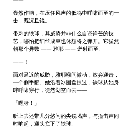
轰然作响，在压住风声的低鸣中呼啸而至的一
击，既沉且锐。
带刺的铁球，其威势并非什么自诩锋芒的技
艺，哪怕把细丝成束也休想将之弹开。它猛然
朝那个异数 —— 雅耶 —— 迸射而至。
——！
面对逼近的威胁，雅耶喉间微动，放弃迎击，
一个侧手翻。她沿着冰圆盘掠过，铁球从她身
畔呼啸穿行，徒然划空而去——
「嘿呀！」
听上去还带几分悠闲的尖锐喝声，与撞击声同
时响起，迎头拦下了铁球。