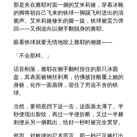
那是夹在雅耶对面一侧的艾米莉娅，穿着冰靴
的脚将朝自己飞来的铁球一脚踢飞时迸出的清
脆声。艾米莉娅修长的腿一旋，铁球被蛮力弹
回——又倒追向以侧手翻脱身的雅耶。
眼看铁球就要无情地咬上雅耶的侧腹——
「不会那样。」
话音刚落，雅耶在侧手翻时按住的那只冰圆
盘，其表面被钢丝剥离，仿佛披挂般覆上她的
身躯，化作一面盾牌，迎住了穷追不舍的铁
球。
当然，要彻底挡下这一击，这面盾太薄了。半
秒便现出裂纹，再过一半便折断，又过一半棘
刺便从另一侧戳出，恰好一秒时被完全贯穿。
然而，对敏捷的忍术而言，那一秒已足够打出