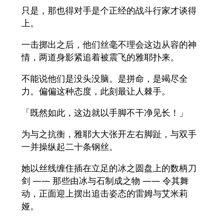
只是，那也得对手是个正经的战斗行家才谈得
上。
一击掷出之后，他们丝毫不理会这边从容的神
情，两道身影紧追着被震飞的雅耶扑来。
不能说他们是没头没脑。是拼命，是竭尽全
力。偏偏这种态度，此刻最让人棘手。
「既然如此，这边就以手脚不干净见长！」
为与之抗衡，雅耶大大张开左右脚趾，与双手
一并操纵起二十条钢丝。
她以丝线缠住插在立足的冰之圆盘上的数柄刀
剑 —— 那些由冰与石制成之物 —— 令其舞
动，正面迎上摆出追击姿态的雷姆与艾米莉
娅。