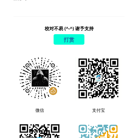
校对不易 (^-^) 谢予支持
打赏
微信
支付宝