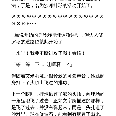
法，于是，名为沙滩排球的活动开始了。
※ ※ ※ ※ ※ ※ ※ ※ ※ ※ ※ ※ ※ ※ ※ ※ ※ ※
※ ※ ※ ※ ※
--虽说开始的是沙滩排球这项运动，但迈入修
罗场的道路也就此开始了。
「来吧！我要不断进攻了哦！看招！」
「等，等一下……哇啊啊！？」
伴随着艾米莉娅那银铃般的可爱声音，她跳起
身打下了头顶上飞过的排球。
下一个瞬间，排球擦过了昴的头顶，向球场的
一角猛地飞了过去。正如文字所描述的那样，
是飞了过去，并没有弹起来，而是一头扎进了
沙滩里。球在旋转着，能看到有烟冒了出来。