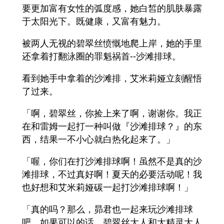
要更加富有女性的弧度感，她白皙的肌肤暴露
于太阳光下。既健康，又富有魅力。
被两人无视的碧翠丝愤慨地爬上岸，她的手里
还拿着打翻泳圈的罪魁祸首--沙滩排球。
看到她手中拿着的沙滩排，艾米莉娅立刻醒悟
了过来。
「啊，碧翠丝，你捡上来了啊，谢谢你。我正
在和雷姆一起打一种叫做『沙滩排球？』的东
西，结果一不小心就白热化起来了。」
「喔，你们在打沙滩排球啊！虽然不是真的沙
滩排球，不过真好啊！夏天的必要活动呢！我
也好想和艾米莉娅碳一起打沙滩排球啊！」
「真的吗？那么，昴君也一起来玩沙滩排球
吧。如果可以的话，碧翠丝大人和大精灵大人