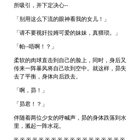
所吸引，并下定决心--
「别用这么下流的眼神看我的女儿！」
「请不要视奸拉姆可爱的妹妹，真猥琐。」
「帕--唔啊！？」
柔软的肉球直击到自己的脸上，同时，身后又
传来一阵暴风将自己吹到空中。就这样，昴失
去了平衡，身体向后跌去。
「啊，昴！」
「昴君！？」
伴随着两位少女的呼喊声，昴的身体跌落到水
里，溅起一阵水花。
※ ※ ※ ※ ※ ※ ※ ※ ※ ※ ※ ※ ※ ※ ※ ※ ※ ※