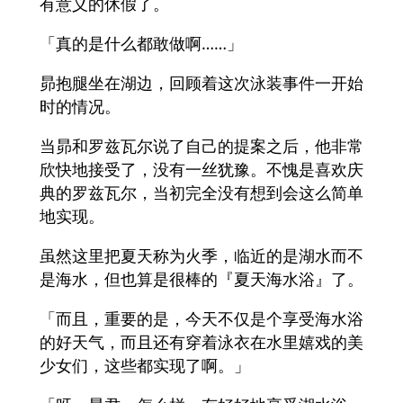
有意义的休假了。
「真的是什么都敢做啊……」
昴抱腿坐在湖边，回顾着这次泳装事件一开始
时的情况。
当昴和罗兹瓦尔说了自己的提案之后，他非常
欣快地接受了，没有一丝犹豫。不愧是喜欢庆
典的罗兹瓦尔，当初完全没有想到会这么简单
地实现。
虽然这里把夏天称为火季，临近的是湖水而不
是海水，但也算是很棒的『夏天海水浴』了。
「而且，重要的是，今天不仅是个享受海水浴
的好天气，而且还有穿着泳衣在水里嬉戏的美
少女们，这些都实现了啊。」