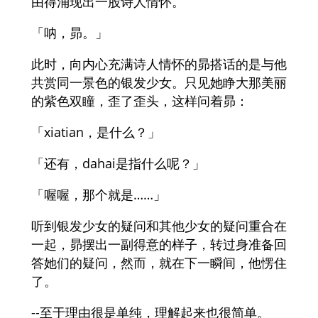
由得涌现出一股诗人情怀。
「呐，昴。」
此时，向内心充满诗人情怀的昴搭话的是与他
共赏同一景色的银发少女。只见她睁大那美丽
的紫色双瞳，歪了歪头，这样问着昴：
「xiatian，是什么？」
「还有，dahai是指什么呢？」
「喔喔，那个就是……」
听到银发少女的疑问和其他少女的疑问重合在
一起，昴摆出一副得意的样子，转过身准备回
答她们的疑问，然而，就在下一瞬间，他愣住
了。
--至于理由很是单纯，理解起来也很简单。