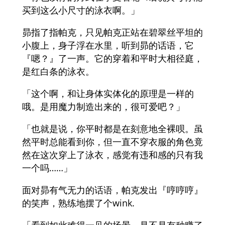
买到这么小尺寸的泳衣啊。」
昴指了指帕克，只见帕克正站在碧翠丝平坦的
小腹上，身子浮在水里，听到昴的话语，它
『嗯？』了一声。它的穿着和平时大相径庭，
是红白条的泳衣。
「这个啊，和让身体实体化的原理是一样的
哦。是用魔力制造出来的，很可爱吧？」
「也就是说，你平时都是在刻意地全裸呗。虽
然平时总能看到你，但一直不穿衣服的角色竟
然在这次穿上了泳衣，感觉有违和感的只有我
一个吗……」
面对昴有气无力的话语，帕克发出『哼哼哼』
的笑声，熟练地摆了个wink.