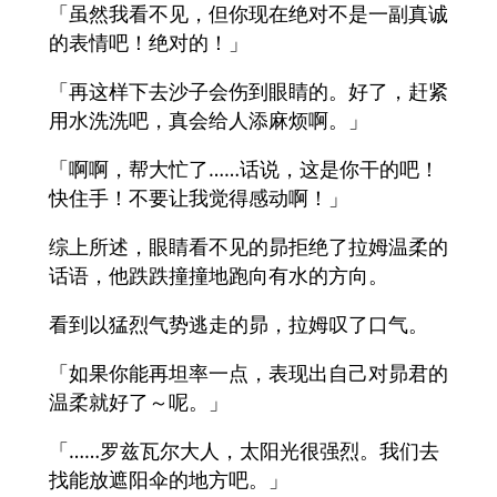
「虽然我看不见，但你现在绝对不是一副真诚
的表情吧！绝对的！」
「再这样下去沙子会伤到眼睛的。好了，赶紧
用水洗洗吧，真会给人添麻烦啊。」
「啊啊，帮大忙了……话说，这是你干的吧！
快住手！不要让我觉得感动啊！」
综上所述，眼睛看不见的昴拒绝了拉姆温柔的
话语，他跌跌撞撞地跑向有水的方向。
看到以猛烈气势逃走的昴，拉姆叹了口气。
「如果你能再坦率一点，表现出自己对昴君的
温柔就好了～呢。」
「……罗兹瓦尔大人，太阳光很强烈。我们去
找能放遮阳伞的地方吧。」