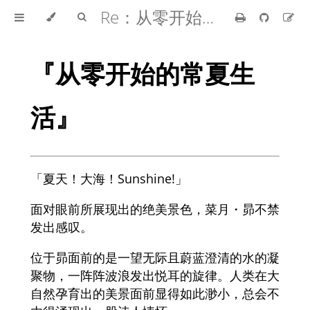
Re：从零开始的异世界生活
『从零开始的常夏生
活』
「夏天！大海！Sunshine!」
面对眼前所展现出的绝美景色，菜月・昴不禁
发出感叹。
位于昴面前的是一望无际且蔚蓝澄清的水的凝
聚物，一阵阵波浪发出悦耳的旋律。人类在大
自然孕育出的美景面前显得如此渺小，总会不