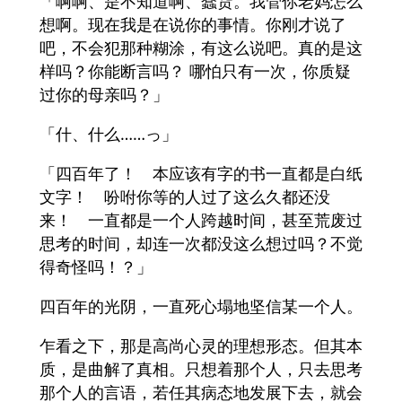
「啊啊、是不知道啊、蠢货。我管你老妈怎么
想啊。现在我是在说你的事情。你刚才说了
吧，不会犯那种糊涂，有这么说吧。真的是这
样吗？你能断言吗？ 哪怕只有一次，你质疑
过你的母亲吗？」
「什、什么……っ」
「四百年了！ 本应该有字的书一直都是白纸
文字！ 吩咐你等的人过了这么久都还没
来！ 一直都是一个人跨越时间，甚至荒废过
思考的时间，却连一次都没这么想过吗？不觉
得奇怪吗！？」
四百年的光阴，一直死心塌地坚信某一个人。
乍看之下，那是高尚心灵的理想形态。但其本
质，是曲解了真相。只想着那个人，只去思考
那个人的言语，若任其病态地发展下去，就会