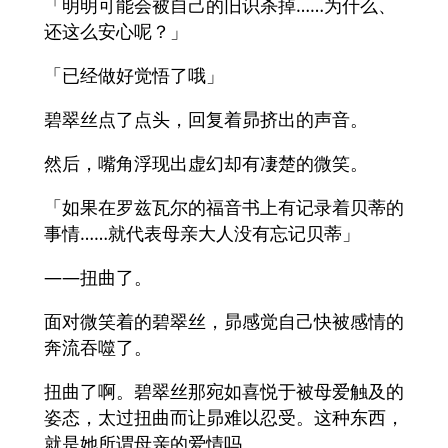
「明明可能会被自己的旧识杀掉……为什么、
还这么安心呢？」
「已经做好觉悟了哦」
碧翠丝点了点头，回复着昴挤出的声音。
然后，嘴角浮现出虚幻却有凄楚的微笑。
「如果在罗兹瓦尔的福音书上有记录着贝蒂的
事情……就代表母亲大人没有忘记贝蒂」
――扭曲了。
面对微笑着的碧翠丝，昴感觉自己快被感情的
奔流吞噬了。
扭曲了啊。碧翠丝那宛如喜悦于被母爱触及的
姿态，太过扭曲而让昴难以忍受。这种东西，
就是她所谓母亲的爱情吗。