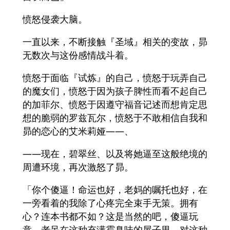
愤怒侵袭大脑。
一直以来，不断接触『圣域』相关的变故，昴
无数次与这份感情战斗着。
愤怒于面临『试炼』的自己，愤怒于玩弄自己
的魔女们，愤怒于因为孩子脾性而看不起自己
的加菲尔、愤怒于因遵守福音记述而想肯定思
想的脆弱的罗兹瓦尔，愤怒于不敢相信自我和
昴的恋心的艾米莉娅――、
――现在，碧翠丝、以及将她逼至这般绝境的
周遭环境，再次激怒了昴。
「你个傻逼！命运也好，老妈的嘱托也好，在
一旁看着的我除了心疼完全束手无策。拥有
心？连本书都不如？这是当然的吧，傻逼玩
意。老呆在这种充满霉臭味的屋子里，对这种