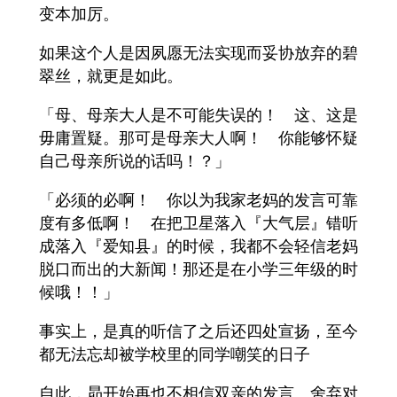
变本加厉。
如果这个人是因夙愿无法实现而妥协放弃的碧
翠丝，就更是如此。
「母、母亲大人是不可能失误的！ 这、这是
毋庸置疑。那可是母亲大人啊！ 你能够怀疑
自己母亲所说的话吗！？」
「必须的必啊！ 你以为我家老妈的发言可靠
度有多低啊！ 在把卫星落入『大气层』错听
成落入『爱知县』的时候，我都不会轻信老妈
脱口而出的大新闻！那还是在小学三年级的时
候哦！！」
事实上，是真的听信了之后还四处宣扬，至今
都无法忘却被学校里的同学嘲笑的日子
自此，昴开始再也不相信双亲的发言。舍弃对