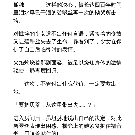
孤独――――这样的决心，被长达四百年时间
里泪水早已干涸的碧翠丝再一次的恸哭所击
垮。
对憔悴的少女道不出任何言语，紧接着的变故
又让碧翠丝失去了生命。昴看到了，少女在保
护了自己后临终时的表情。
火焰灼烧着那副面容。被足以烧焦身体的激情
驱使，昴再度回归。
――这次，不管付出什么代价、一定要救出
她。
「要把贝蒂，从这里带出去……？」
进入房间后，昴坦荡地说出自己的决定，对此
碧翠丝表现出困惑。梯凳上的她紧紧抱住福音
书、用膝盖贴住胸口