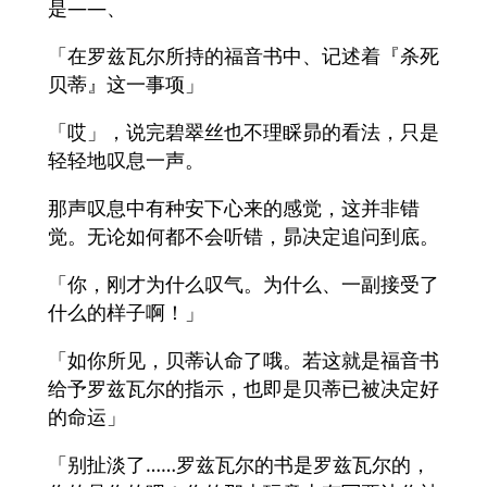
是――、
「在罗兹瓦尔所持的福音书中、记述着『杀死
贝蒂』这一事项」
「哎」，说完碧翠丝也不理睬昴的看法，只是
轻轻地叹息一声。
那声叹息中有种安下心来的感觉，这并非错
觉。无论如何都不会听错，昴决定追问到底。
「你，刚才为什么叹气。为什么、一副接受了
什么的样子啊！」
「如你所见，贝蒂认命了哦。若这就是福音书
给予罗兹瓦尔的指示，也即是贝蒂已被决定好
的命运」
「别扯淡了……罗兹瓦尔的书是罗兹瓦尔的，