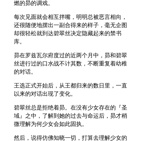
燃的昴的调戏。
每次见面就会相互拌嘴，明明总被恶言相向，
还很随便地摆出一副合得来的样子，毫无企图
却很轻松就到达碧翠丝决定隐藏起来的禁书
库。
昴在罗兹瓦尔府度过的近两个月中，昴和碧翠
丝进行过的口水战不计其数，不断重复着幼稚
的对话。
王选正式开始后，从王都归来的数日里，一直
以来的对话出现了变化。
碧翠丝总是拒绝着昴。在没有少女存在的『圣
域』之中，了解到她的过去与命运后，昴才稍
微理解为何少女会如此固执。
然后，说得仿佛知晓一切，打算去理解少女的