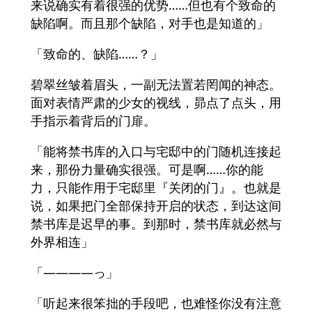
来说确实有着很强的优势……但也有个致命的
缺陷啊。而且那个缺陷，对手也是知道的」
「致命的、缺陷……？」
碧翠丝皱着眉头，一副无法置若罔闻的神态。
面对表情严肃的少女的视线，昴点了点头，用
手指示着背后的门扉。
「能将禁书库的入口与宅邸中的门随机连接起
来，那份力量确实很强。可是啊……你的能
力，只能作用于宅邸里『关闭的门』。也就是
说，如果把门全部保持开启的状态，到达这间
禁书库是迟早的事。到那时，禁书库就必然与
外界相连」
「――――っ」
「听起来很笨拙的手段吧，也难怪你没有注意