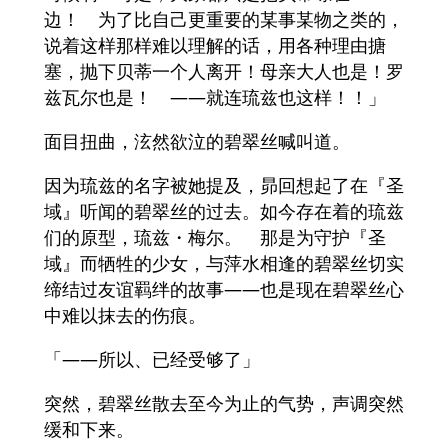
边！ 为了比自己更重要的某事某物之类的，
说着这样那样难以理解的话，用各种理由搪
塞，抛下贝蒂一个人离开！母亲大人也是！罗
兹瓦尔也是！ ――就连琉兹也这样！！」
面目扭曲，泫然欲泣的碧翠丝喊叫道。
因为琉兹的名字被她提及，昴回想起了在『圣
域』听闻的碧翠丝的过去。如今存在着的琉兹
们的原型，琉兹・梅尔。 那是为守护『圣
域』而牺牲的少女，与萍水相逢的碧翠丝切实
缔结过友谊羁绊的故事――也是现在碧翠丝心
中难以抹去的伤痕。
「――所以、已经受够了」
突然，碧翠丝散去至今为止的气势，声调突然
缓和下来。