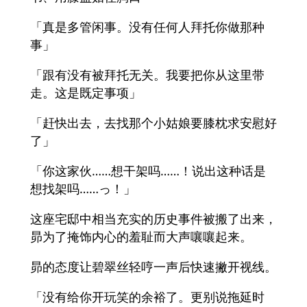
「真是多管闲事。没有任何人拜托你做那种
事」
「跟有没有被拜托无关。我要把你从这里带
走。这是既定事项」
「赶快出去，去找那个小姑娘要膝枕求安慰好
了」
「你这家伙……想干架吗……！说出这种话是
想找架吗……っ！」
这座宅邸中相当充实的历史事件被搬了出来，
昴为了掩饰内心的羞耻而大声嚷嚷起来。
昴的态度让碧翠丝轻哼一声后快速撇开视线。
「没有给你开玩笑的余裕了。更别说拖延时