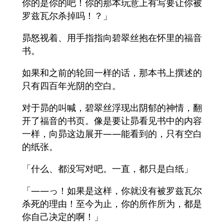
你的是你的吧！你的那本玩意上有写要让你被
罗兹瓦尔杀掉吗！？」
昴怒视着、用手指指向碧翠丝抱在怀里的福音
书。
如果和之前的轮回一样的话，那本书上撰述的
只有四百年光阴的空白。
对于昴的叫喊，碧翠丝浮现出阴郁的神情，翻
开了福音的书页。像是要让昴看见书中的内容
一样，向昴这边展开――能看到的，只有空白
的纸张。
「什么、都没写对吧。一直，都只是白纸」
「――っ！如果是这样，你就没有被罗兹瓦尔
杀死的理由！至今为止，你的所作所为，都是
你自己决定的啊！」