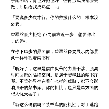
手跑的话，背也好抱也好，任何形式我都会去
做，所以给我成熟点……」
「要说多少次才行。你的救援什么的，根本没
必要」
碧翠丝低声拒绝了/向前靠近一步，想要伸出
手的昴/。
在停下脚步的昴面前，碧翠丝像要展示内部景
象一样环视着禁书库
「听好了，这里是借由贝蒂的力量干涉、脱离
时间回廊的隔绝空间。是属于碧翠丝的禁书库
喔。不管外界存在着什么样的威胁，都不会影
响贝蒂的禁书库。你的担忧，也只是单方面的
杞人忧天罢了」
「就这么确信吗？禁书库的随机性，对于逃跑