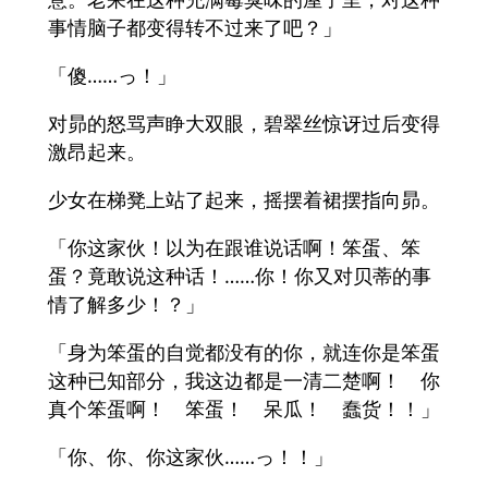
事情脑子都变得转不过来了吧？」
「傻……っ！」
对昴的怒骂声睁大双眼，碧翠丝惊讶过后变得
激昂起来。
少女在梯凳上站了起来，摇摆着裙摆指向昴。
「你这家伙！以为在跟谁说话啊！笨蛋、笨
蛋？竟敢说这种话！……你！你又对贝蒂的事
情了解多少！？」
「身为笨蛋的自觉都没有的你，就连你是笨蛋
这种已知部分，我这边都是一清二楚啊！ 你
真个笨蛋啊！ 笨蛋！ 呆瓜！ 蠢货！！」
「你、你、你这家伙……っ！！」