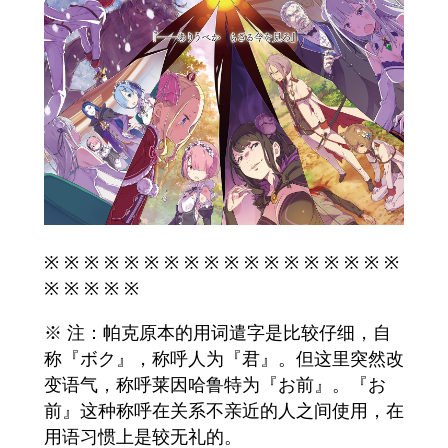
※ ※ ※ ※ ※ ※ ※ ※ ※ ※ ※ ※ ※ ※ ※ ※ ※ ※
※ ※ ※ ※ ※
※ 注：帕克原本的用词遣字是比较仔细，自
称『ボク』，称呼人为『君』。但这里突然改
变语气，称呼莱因哈鲁特为『お前』。『お
前』这种称呼在关系不亲近的人之间使用，在
用语习惯上是较无礼的。