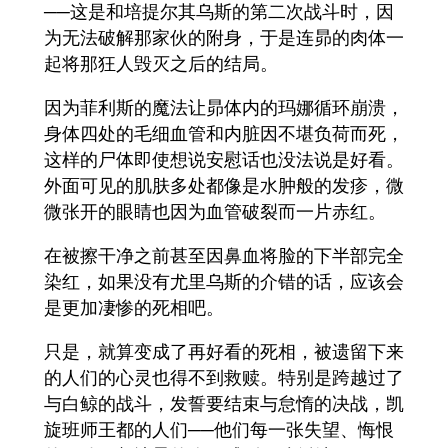
──这是和培提尔其乌斯的第二次战斗时，因
为无法破解那家伙的附身，于是连昴的肉体一
起将那狂人毁灭之后的结局。
因为菲利斯的魔法让昴体内的玛娜循环崩溃，
身体四处的毛细血管和内脏因不堪负荷而死，
这样的尸体即使想说安慰话也没法说是好看。
外面可见的肌肤多处都像是水肿般的发疹，微
微张开的眼睛也因为血管破裂而一片赤红。
在被擦干净之前甚至因鼻血将脸的下半部完全
染红，如果没有尤里乌斯的介错的话，应该会
是更加凄惨的死相吧。
只是，就算变成了再好看的死相，被遗留下来
的人们的心灵也得不到救赎。特别是跨越过了
与白鲸的战斗，发誓要结束与怠惰的决战，凯
旋班师王都的人们──他们每一张失望、悔恨