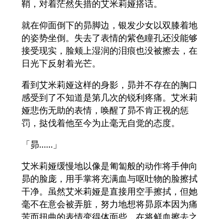
鞘，对着茫然失措的艾米莉娅搭话。
就在仰面倒下的昴脚边，银发少女以双膝着地
的姿势坐倒。失去了表情的紫色瞳孔还没能够
接受现实，脸颊上湿润的泪痕也没被擦去，在
日光下反射着光芒。
看到艾米莉娅这样的身影，昴并不存在的胸口
感受到了不知道是第几次的锐利疼痛。艾米莉
娅悲伤无助的表情，唤醒了昴不肯正视的惩
罚，挞伐着他至今为止毫无自觉的态度。
「昴……」
艾米莉娅缓慢地以像是匍匐般的动作将手伸向
昴的脸庞，用手掌将充满血与呕吐物的脸擦拭
干净。虽然艾米莉娅是直接用空手擦拭，但她
毫不在意会被弄脏，努力地想将昴原本因为痛
苦而扭曲的表情变得体面些，在将鲜血擦去之