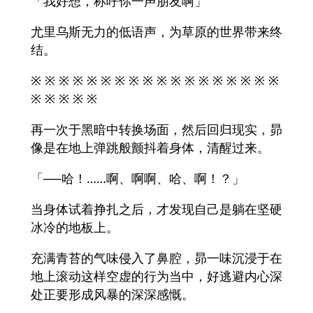
「我好想，称呼你一声朋友啊」
尤里乌斯无力的低语声，为草原的世界带来终
结。
※ ※ ※ ※ ※ ※ ※ ※ ※ ※ ※ ※ ※ ※ ※ ※ ※ ※
※ ※ ※ ※ ※
再一次于黑暗中转换场面，然后回归现实，昴
像是在地上弹跳般颤抖着身体，清醒过来。
「──哈！……啊、啊啊、哈、啊！？」
当身体试着挣扎之后，才发现自己是躺在坚硬
冰冷的地板上。
充满青苔的气味侵入了鼻腔，昴一味沉浸于在
地上滚动这样空虚的行为当中，好逃避内心深
处正要形成风暴的深深感慨。