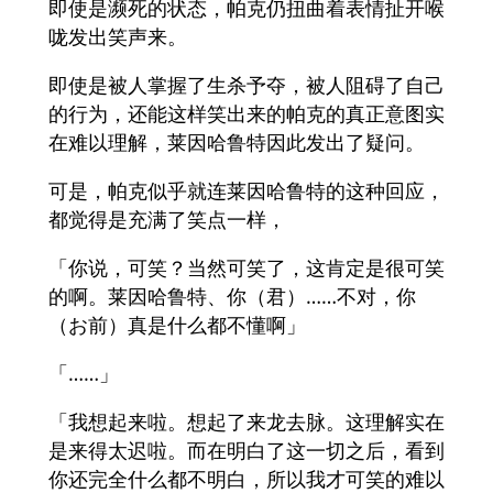
即使是濒死的状态，帕克仍扭曲着表情扯开喉
咙发出笑声来。
即使是被人掌握了生杀予夺，被人阻碍了自己
的行为，还能这样笑出来的帕克的真正意图实
在难以理解，莱因哈鲁特因此发出了疑问。
可是，帕克似乎就连莱因哈鲁特的这种回应，
都觉得是充满了笑点一样，
「你说，可笑？当然可笑了，这肯定是很可笑
的啊。莱因哈鲁特、你（君）……不对，你
（お前）真是什么都不懂啊」
「……」
「我想起来啦。想起了来龙去脉。这理解实在
是来得太迟啦。而在明白了这一切之后，看到
你还完全什么都不明白，所以我才可笑的难以