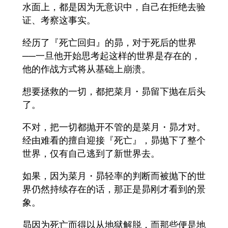
水面上，都是因为无意识中，自己在拒绝去验
证、考察这事实。
经历了『死亡回归』的昴，对于死后的世界
──一旦他开始思考起这样的世界是存在的，
他的作战方式将从基础上崩溃。
想要拯救的一切，都把菜月・昴留下抛在后头
了。
不对，把一切都抛开不管的是菜月・昴才对。
经由难看的擅自迎接『死亡』，昴抛下了整个
世界，仅有自己逃到了新世界去。
如果，因为菜月・昴轻率的判断而被抛下的世
界仍然持续存在的话，那正是昴刚才看到的景
象。
昴因为死亡而得以从地狱解脱，而那些便是地