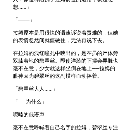
想……」
「───」
拉姆原本是用很快的语速诉说着责难的，但她
的表情忽然间就僵硬住，无法再说下去。
在拉姆的浅红瞳孔中映出的，是在昴的尸体旁
双膝着地的碧翠丝。即使洋装的下摆会弄脏也
毫不在意，少女就这样坐倒在地上──拉姆的
眼神因为碧翠丝的这副模样而动摇着。
「碧翠丝大人……」
「──为什么」
呢喃的低语声。
毫不在意呼喊着自己名字的拉姆，碧翠丝专注