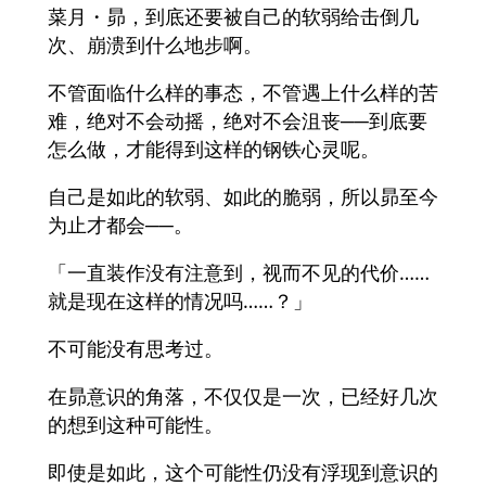
菜月・昴，到底还要被自己的软弱给击倒几
次、崩溃到什么地步啊。
不管面临什么样的事态，不管遇上什么样的苦
难，绝对不会动摇，绝对不会沮丧──到底要
怎么做，才能得到这样的钢铁心灵呢。
自己是如此的软弱、如此的脆弱，所以昴至今
为止才都会──。
「一直装作没有注意到，视而不见的代价……
就是现在这样的情况吗……？」
不可能没有思考过。
在昴意识的角落，不仅仅是一次，已经好几次
的想到这种可能性。
即使是如此，这个可能性仍没有浮现到意识的