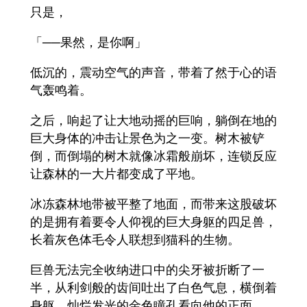
只是，
「──果然，是你啊」
低沉的，震动空气的声音，带着了然于心的语
气轰鸣着。
之后，响起了让大地动摇的巨响，躺倒在地的
巨大身体的冲击让景色为之一变。树木被铲
倒，而倒塌的树木就像冰霜般崩坏，连锁反应
让森林的一大片都变成了平地。
冰冻森林地带被平整了地面，而带来这股破坏
的是拥有着要令人仰视的巨大身躯的四足兽，
长着灰色体毛令人联想到猫科的生物。
巨兽无法完全收纳进口中的尖牙被折断了一
半，从利剑般的齿间吐出了白色气息，横倒着
身躯，灿烂发光的金色瞳孔看向他的正面。