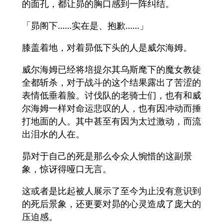
的面孔，都让昴的胸口感到一阵纠结。
「昴阁下……实在是、抱歉……」
膝盖着地，对着昴低下头的人是威尔海姆。
威尔海姆已经将培提尔其乌斯麾下的魔女教徒
全都斩杀，对于战斗的这个结果露出了苦涩的
表情低垂着脸。讨伐队的老骑士们，也有和威
尔海姆一样对命运悲叹的人，也有因冲动而捶
打地面的人。其中甚至有因为太过激动，而流
出泪水的人在。
昴对于自己的死是那么令众人惋惜的这副景
象，惊讶得哑口无言。
这或者是比起被人展示了至今为止没有意识到
的死后景象，还更要对昴的心灵造成了庞大的
压迫感。