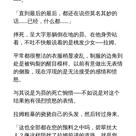
「直到最后的最后，都还在说些莫名其妙的
话……已经，什么都……」
摔死，呈大字形躺倒在地的昴。在他身旁站
着，不吐不快般说着的是桃发少女──拉姆。
平常都很整洁的衣服稍显凌乱，制服的边角到
处是被钩裂的醒目模样。以前有意做出无表情
的侧脸，现在浮现的是无法接受的感情和愤
怒。
与其说是为昴的死亡惋惜──不如说是对这个
结果抱有强烈愤怒的表情。
拉姆粗暴的挠挠自己的头发，然后转过身来。
「这也全部都在您的预料之中吗，碧翠丝大
人？像这样阻扰了拉姆前进的道路，就是您