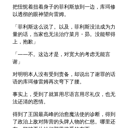
把忸怩着扭着身子的菲利斯放到一边，库珥修
以透彻的眼神望向雷姆。
「菲利斯这么说了。以及，菲利斯没法成为力
量的话，当家也无法治疗菜月・昴。没能帮得
上，抱歉」
「——不。这边才是，对宽大的考虑无能言
谢」
对明明本人没有受到责备，却说出了谢罪的话
语的库珥修雷姆再次弯下了腰。
事实上，受到了就算用尽语言用尽礼仪，也无
法还清的恩情。
得到了王国最高峰的治愈魔法使的诊断，得到
了政治上敌对阵营的头牌人物的仁慈。哪里还