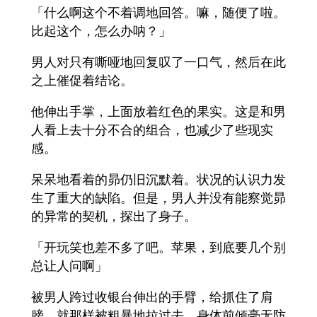
「什么啊这个不着调地回答。嘛，随便了啦。
比起这个，怎么办呐？」
男人对只有嘶哑地回复叹了一口气，然后在此
之上催促着结论。
他伸出手掌，上面放着红色的果实。这是和男
人看上去十分不合的组合，也减少了些现实
感。
呆呆地看着的昴仍旧沉默着。状况的认识力发
生了重大的缺陷。但是，男人并没有能察觉昴
的异常的契机，探出了身子。
「开玩笑也差不多了吧。苹果，到底要几个别
总让人问啊」
被男人跨过收银台伸出的手臂，给抓住了肩
膀。就那样被粗暴地拉过去，身体前倾毫无防