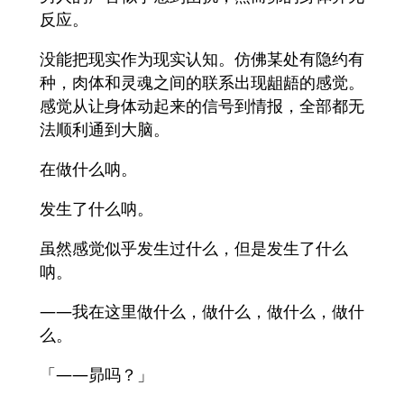
反应。
没能把现实作为现实认知。仿佛某处有隐约有
种，肉体和灵魂之间的联系出现龃龉的感觉。
感觉从让身体动起来的信号到情报，全部都无
法顺利通到大脑。
在做什么呐。
发生了什么呐。
虽然感觉似乎发生过什么，但是发生了什么
呐。
——我在这里做什么，做什么，做什么，做什
么。
「——昴吗？」