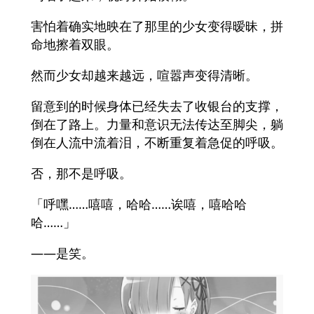
害怕着确实地映在了那里的少女变得暧昧，拼
命地擦着双眼。
然而少女却越来越远，喧嚣声变得清晰。
留意到的时候身体已经失去了收银台的支撑，
倒在了路上。力量和意识无法传达至脚尖，躺
倒在人流中流着泪，不断重复着急促的呼吸。
否，那不是呼吸。
「呼嘿……嘻嘻，哈哈……诶嘻，嘻哈哈
哈……」
——是笑。