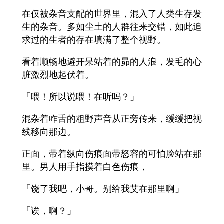
在仅被杂音支配的世界里，混入了人类生存发
生的杂音。多如尘土的人群往来交错，如此追
求过的生者的存在填满了整个视野。
看着顺畅地避开呆站着的昴的人浪，发毛的心
脏激烈地起伏着。
「喂！所以说喂！在听吗？」
混杂着咋舌的粗野声音从正旁传来，缓缓把视
线移向那边。
正面，带着纵向伤痕面带怒容的可怕脸站在那
里。男人用手指摸着白色伤痕，
「饶了我吧，小哥。别给我艾在那里啊」
「诶，啊？」