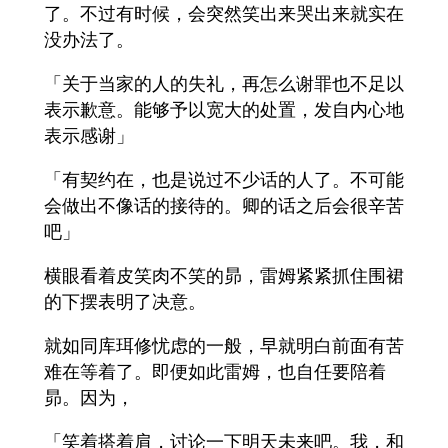
了。不过有时候，会突然笑出来哭出来就实在
没办法了。
「关于当家的人的失礼，再怎么谢罪也不足以
表示歉意。能够予以宽大的处置，发自内心地
表示感谢」
「有契约在，也是说过不少话的人了。不可能
会做出不像话的接待的。卿的话之后会很辛苦
吧」
横眼看着皮笑肉不笑的昴，雷姆紧紧抓住围裙
的下摆表明了决意。
就如同库珥修忧虑的一般，早就明白前面有苦
难在等着了。即便如此雷姆，也自任要陪着
昴。因为，
「笑着搭着肩，讨论一下明天未来吧。我，和