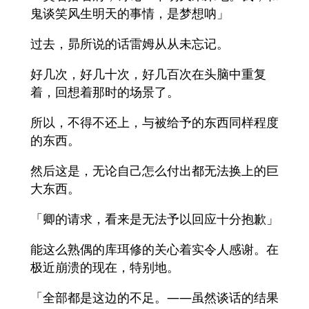
鬼谈笑风生明天的事情，是梦想呐」
过去，昴所说的话雷姆从从未忘记。
好几次，好几十次，好几百次在头脑中重复
着，回想着那时的场景了。
所以，不得不还上，与被给予的东西同样程度
的东西。
然后这是，无论自己怎么付出都无法换上的巨
大东西。
「卿的请求，看来是无法予以回应十分抱歉」
能这么熟偶的库珥修的关心着实令人感谢。在
极近崩溃的现在，特别地。
「全部都是这边的不足。——虽然谈话的结果