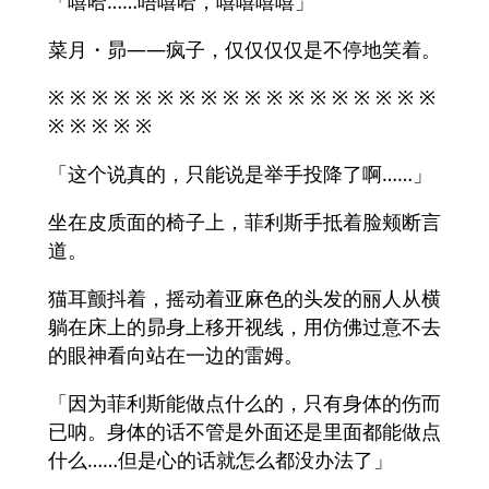
「嘻哈……唔嘻哈，嘻嘻嘻嘻」
菜月・昴——疯子，仅仅仅仅是不停地笑着。
※ ※ ※ ※ ※ ※ ※ ※ ※ ※ ※ ※ ※ ※ ※ ※ ※ ※
※ ※ ※ ※ ※
「这个说真的，只能说是举手投降了啊……」
坐在皮质面的椅子上，菲利斯手抵着脸颊断言
道。
猫耳颤抖着，摇动着亚麻色的头发的丽人从横
躺在床上的昴身上移开视线，用仿佛过意不去
的眼神看向站在一边的雷姆。
「因为菲利斯能做点什么的，只有身体的伤而
已呐。身体的话不管是外面还是里面都能做点
什么……但是心的话就怎么都没办法了」