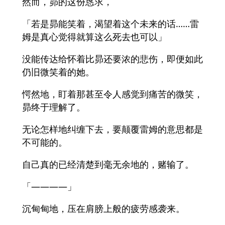
然而，昴的这份恳求，
「若是昴能笑着，渴望着这个未来的话……雷
姆是真心觉得就算这么死去也可以」
没能传达给怀着比昴还要浓的悲伤，即便如此
仍旧微笑着的她。
愕然地，盯着那甚至令人感觉到痛苦的微笑，
昴终于理解了。
无论怎样地纠缠下去，要颠覆雷姆的意思都是
不可能的。
自己真的已经清楚到毫无余地的，赌输了。
「————」
沉甸甸地，压在肩膀上般的疲劳感袭来。