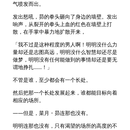
气喷发而出。
发出怒吼，昴的拳头砸向了身边的墙壁。发出
响声，从裂开的拳头上血的红色在墙壁上打
散，在手掌中暴力地扩散开来，
「我不过是这种程度的男人啊！明明没什么力
量却还是志图高远，明明没什么智慧却还尽是
做梦，明明没有任何能做到的事情却还是要无
谓地挣扎……！」
不管是谁，至少都会有一个长处。
然后把那一个长处发展起来，谁都能目标向着
相应的场所。
——但是，菜月・昴连那也没有。
明明连那也没有，只有渴望的场所的高度的不