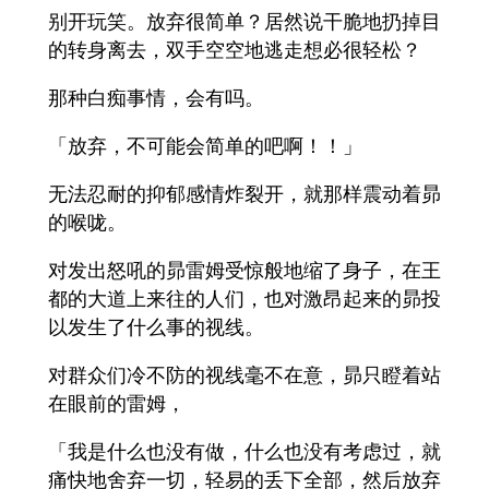
别开玩笑。放弃很简单？居然说干脆地扔掉目
的转身离去，双手空空地逃走想必很轻松？
那种白痴事情，会有吗。
「放弃，不可能会简单的吧啊！！」
无法忍耐的抑郁感情炸裂开，就那样震动着昴
的喉咙。
对发出怒吼的昴雷姆受惊般地缩了身子，在王
都的大道上来往的人们，也对激昂起来的昴投
以发生了什么事的视线。
对群众们冷不防的视线毫不在意，昴只瞪着站
在眼前的雷姆，
「我是什么也没有做，什么也没有考虑过，就
痛快地舍弃一切，轻易的丢下全部，然后放弃