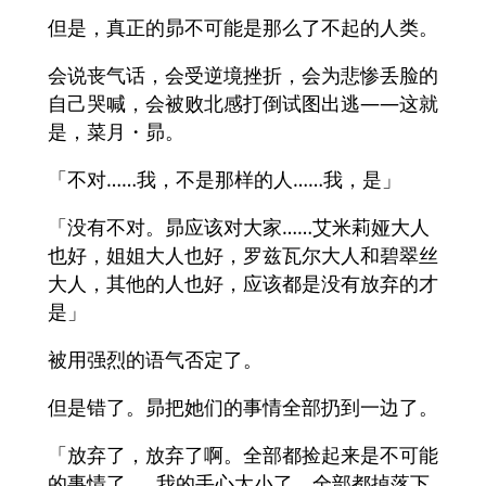
但是，真正的昴不可能是那么了不起的人类。
会说丧气话，会受逆境挫折，会为悲惨丢脸的
自己哭喊，会被败北感打倒试图出逃——这就
是，菜月・昴。
「不对……我，不是那样的人……我，是」
「没有不对。昴应该对大家……艾米莉娅大人
也好，姐姐大人也好，罗兹瓦尔大人和碧翠丝
大人，其他的人也好，应该都是没有放弃的才
是」
被用强烈的语气否定了。
但是错了。昴把她们的事情全部扔到一边了。
「放弃了，放弃了啊。全部都捡起来是不可能
的事情了……我的手心太小了，全部都掉落下