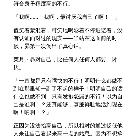
符合身份程度高的不行。
「我啊……！我啊，最讨厌我自己了啊！！」
傻笑着蒙混着，可笑地喝彩着不停逃避着，没
有认证面对过的现实——当站在这面前的时
候，昴第一次倒出了真心话。
菜月・昴对自己，比任何人任何人都要，讨
厌。
「一直都是只有嘴快的不行！明明什么都做不
到在那里却一副了不起的样子！明明自己的话
什么也做不到，只有发抱怨屌的不行！以为自
己是谁啊！？还真能够，寡廉鲜耻地活到现在
啊！呐啊！？」
正因为没法抬高自己，所以相对的通过贬低他
人来让自己看起来高一点的姑息。因为不想承