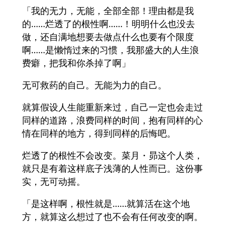
「我的无力，无能，全部全部！理由都是我
的……烂透了的根性啊……！明明什么也没去
做，还自满地想要去做点什么也要有个限度
啊……是懒惰过来的习惯，我那盛大的人生浪
费癖，把我和你杀掉了啊」
无可救药的自己。无能为力的自己。
就算假设人生能重新来过，自己一定也会走过
同样的道路，浪费同样的时间，抱有同样的心
情在同样的地方，得到同样的后悔吧。
烂透了的根性不会改变。菜月・昴这个人类，
就只是有着这样底子浅薄的人性而已。这份事
实，无可动摇。
「是这样啊，根性就是……就算活在这个地
方，就算这么想过了也不会有任何改变的啊。