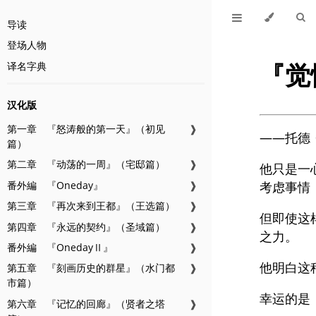
导读
登场人物
『觉
译名字典
汉化版
第一章 『怒涛般的第一天』（初见
❱
——托德
篇）
第二章 『动荡的一周』（宅邸篇）
❱
他只是一
番外編 『Oneday』
❱
考虑事情
第三章 『再次来到王都』（王选篇）
❱
但即使这
第四章 『永远的契约』（圣域篇）
❱
之力。
番外編 『OnedayⅡ』
❱
他明白这
第五章 『刻画历史的群星』（水门都
❱
市篇）
幸运的是
第六章 『记忆的回廊』（贤者之塔
❱