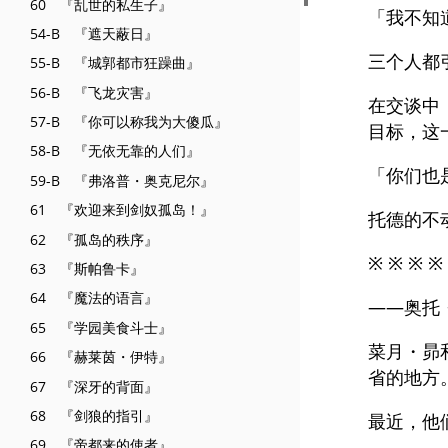
60 『乱世的私生子』
「我不知
54-B 『遮天蔽日』
三个人都
55-B 『城郭都市狂躁曲』
56-B 『飞龙灾害』
在交谈中
57-B 『你可以称我为大傻瓜』
目标，这
58-B 『无依无靠的人们』
「你们也
59-B 『弗洛普・奥克尼尔』
61 『欢迎来到剑奴孤岛！』
托德的不
62 『孤岛的秩序』
※ ※ ※ ※
63 『斯帕鲁卡』
64 『魔法的语言』
——奥托
65 『学园美食斗士』
菜月・昴
66 『赫莱茵・伊特』
省的地方
67 『深牙的背面』
68 『剑狼的指引』
最近，他
69 『帝都来的使者』