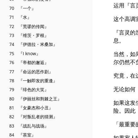
运用『言
70 『一个』
71 『水』
这个高调
72 『荒谬的传闻』
『言灵的
73 『维茨・罗根』
息。
74 『伊德拉・米桑加』
当然，如
75 『I know』
尔仍然不
76 『帝都的邂逅』
77 『命运的恶作剧』
究竟，在
78 『一触即发的重逢』
无论如何
79 『绯色的大笑』
80 『伊丽丝和荆棘之王』
如果这发
81 『女豪杰和小丑』
险。因此
82 『对叛乱者的猜测』
「最重要
83 『战乱与战场』
84 『茶室』
如果家人