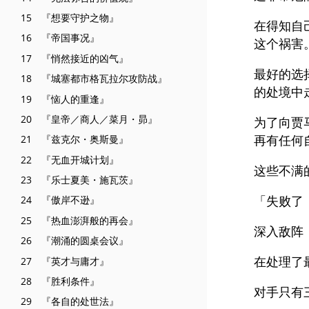
15 『想要守护之物』
在得知自
16 『帝国事况』
这个祸害
17 『悄然接近的凶气』
最好的选
18 『城塞都市格瓦拉尔攻防战』
的处境中
19 『恼人的重逢』
20 『皇帝／商人／菜月・昴』
为了向贾
再有任何
21 『兹克尔・奥斯曼』
22 『无血开城计划』
这些不满
23 『乐士夏美・施瓦茨』
「失败了
24 『傲岸不逊』
25 『热血澎湃般的再会』
深入敌阵
26 『潮涌的圆桌会议』
在处理了
27 『英才与庸才』
28 『胜利条件』
对手只有
29 『各自的处世法』