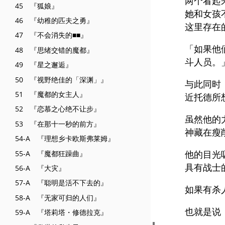
两个看起
45 『狐娘』
她和女孩
46 『幼稚的匹夫之勇』
这里存在
47 『不会消失的■■』
「如果他
48 『思绪交错的魔都』
斗人员。
49 『星之邂逅』
50 『视野绝佳的「深渊」』
与此同时
51 『魔都的女主人』
近托德所
52 『恋慕之心绝不让步』
虽然他的
53 『在那十一秒的前方』
神藏在瘦
54-A 『理想乡卡欧斯弗莱姆』
他的目光
55-A 『魔都狂躁曲』
具有战士
56-A 『大灾』
57-A 『聪明是活不下去的』
如果有杀
58-A 『无家可归的人们』
也就是说
59-A 『塔莉塔・修德拉克』