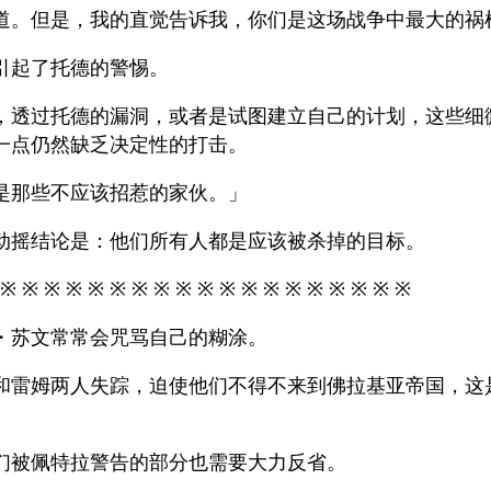
道。但是，我的直觉告诉我，你们是这场战争中最大的祸
引起了托德的警惕。
，透过托德的漏洞，或者是试图建立自己的计划，这些细
一点仍然缺乏决定性的打击。
是那些不应该招惹的家伙。」
动摇结论是：他们所有人都是应该被杀掉的目标。
 ※ ※ ※ ※ ※ ※ ※ ※ ※ ※ ※ ※ ※ ※ ※ ※ ※ ※ ※
・苏文常常会咒骂自己的糊涂。
和雷姆两人失踪，迫使他们不得不来到佛拉基亚帝国，这
。
们被佩特拉警告的部分也需要大力反省。