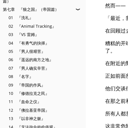
篇）
然而——
第七章 『狼之国』（帝国篇）
❱
「最近，
01 『洗礼』
02 『Animal Tracking』
在回顾过
03 『VS 雷姆』
糟糕的开
04 『有勇气的抉择』
了。
05 『男人很艰苦』
06 『遥远的南方之地』
在附近的
07 『男人确实辛苦』
正如前面
08 『名字』
09 『帝国的作风』
他们交谈
10 『修德拉克之民』
在那之前
11 『血命之仪』
12 『佛拉基亚帝国』
所有人都
13 『以非神之躯』
这非常危
14 『无法弥合的价值观』