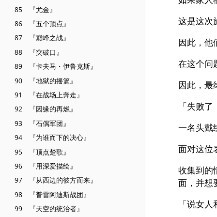
85 『尤金』
这是这次
86 『五个顶点』
87 『巅峰之战』
因此，他
88 『突破口』
在这个问
89 『卡夫马・伊鲁克斯』
90 『地狱的摇篮』
因此，最
91 『在战场上奔走』
「失败了
92 『因缘的再燃』
93 『石偶军团』
一名头戴
94 『为谁而下的决心』
面对这位
95 『顶点楚歌』
96 『用深爱描绘』
收集到的
97 『从西边的彼方而来』
面，并想
98 『普雷阿迪斯战团』
「说女人
99 『天空的统治者』