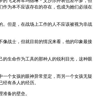
岁的飞龙将军玛德琳・艾沙尔外表也差不多，但
们作为本不应该存在的存在，也成为她们必须在
的。但是，在战场上工作的人不应该被视为非战
不像战士，但就目前的情况来看，他的印象最接
己的生命作为工具的那种人的锐利目光，这种眼
中一个女孩的眼神异常坚定，而另一个女孩无疑
已经有杀人的经历。
理准备的壁垒。