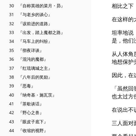
相比之下
30 『自称英雄的菜月・昴』
31 『与老乡的谈心』
在这样的
32 『该前进的道路』
坦率地说
33 『出发，踏上魔都之路』
是，他们
34 『马车上的纠纷』
35 『彻夜详谈』
从人体角
36 『混沌的魔都』
地想保护
37 『红琉璃城之主』
因此，在
38 『八年后的奖励』
39 『恶毒』
「虽然回
40 『纳奇基・施瓦茨』
也太过方
41 『茶歇谈话』
在说出不
42 『野心之兽』
43 『眼皮子底下』
三人面对
44 『收缩的视野』