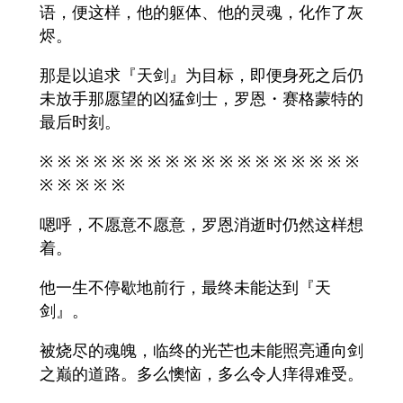
语，便这样，他的躯体、他的灵魂，化作了灰
烬。
那是以追求『天剑』为目标，即便身死之后仍
未放手那愿望的凶猛剑士，罗恩・赛格蒙特的
最后时刻。
※ ※ ※ ※ ※ ※ ※ ※ ※ ※ ※ ※ ※ ※ ※ ※ ※ ※
※ ※ ※ ※ ※
嗯呼，不愿意不愿意，罗恩消逝时仍然这样想
着。
他一生不停歇地前行，最终未能达到『天
剑』。
被烧尽的魂魄，临终的光芒也未能照亮通向剑
之巅的道路。多么懊恼，多么令人痒得难受。