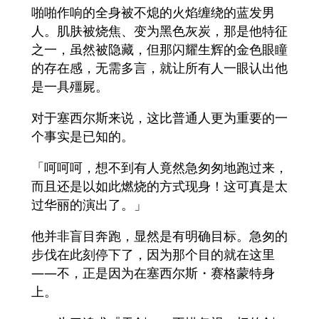
啪啪作响的全身被不熄的火焰缠绕的蓝发男
人。肌肤被烧焦、变为黑色灰炭，那是他特征
之一，虽然被隐藏，但那闪耀生辉的金色眼瞳
的存在感，无需多言，就让所有人一眼认出他
是一具殭屍。
对于塞西尔斯来说，这比普通人更为重要的一
个事实是已知的。
「呵呵呵，想不到有人竟然急匆匆地跑过来，
而且还是以如此燃烧的方式现身！这可真是太
过华丽的演出了。」
他并非盲目奔跑，显然是有明确目标。急匆的
步伐在此刻停下了，因为那个目的就在这里
——不，正是因为在塞西尔斯・赛格蒙特身
上。