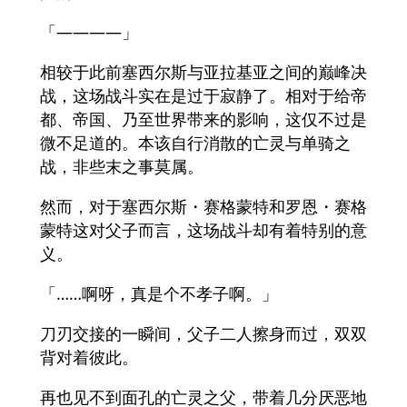
「——――」
相较于此前塞西尔斯与亚拉基亚之间的巅峰决
战，这场战斗实在是过于寂静了。相对于给帝
都、帝国、乃至世界带来的影响，这仅不过是
微不足道的。本该自行消散的亡灵与单骑之
战，非些末之事莫属。
然而，对于塞西尔斯・赛格蒙特和罗恩・赛格
蒙特这对父子而言，这场战斗却有着特别的意
义。
「……啊呀，真是个不孝子啊。」
刀刃交接的一瞬间，父子二人擦身而过，双双
背对着彼此。
再也见不到面孔的亡灵之父，带着几分厌恶地