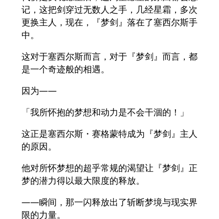
记，这把剑穿过无数人之手，几经星霜，多次
更换主人，现在，『梦剑』落在了塞西尔斯手
中。
这对于塞西尔斯而言，对于『梦剑』而言，都
是一个奇迹般的相遇。
因为——
「我所怀抱的梦想和动力是不会干涸的！」
这正是塞西尔斯・赛格蒙特成为『梦剑』主人
的原因。
他对所怀梦想的超乎常规的渴望让『梦剑』正
梦的潜力得以最大限度的释放。
——瞬间，那一闪释放出了斩断梦境与现实界
限的力量。