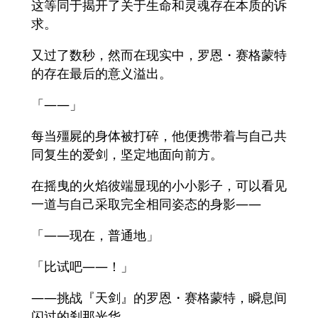
这等同于揭开了关于生命和灵魂存在本质的诉
求。
又过了数秒，然而在现实中，罗恩・赛格蒙特
的存在最后的意义溢出。
「——」
每当殭屍的身体被打碎，他便携带着与自己共
同复生的爱剑，坚定地面向前方。
在摇曳的火焰彼端显现的小小影子，可以看见
一道与自己采取完全相同姿态的身影——
「——现在，普通地」
「比试吧——！」
——挑战『天剑』的罗恩・赛格蒙特，瞬息间
闪过的刹那光华。