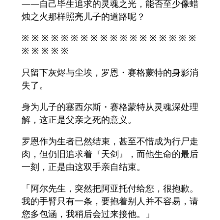
——自己毕生追求的灵魂之光，能否至少像蜡
烛之火那样照亮儿子的道路呢？
※ ※ ※ ※ ※ ※ ※ ※ ※ ※ ※ ※ ※ ※ ※ ※ ※ ※
※ ※ ※ ※ ※
只留下灰烬与尘埃，罗恩・赛格蒙特的身影消
失了。
身为儿子的塞西尔斯・赛格蒙特从灵魂深处理
解，这正是父亲之死的意义。
罗恩作为生者已然结束，甚至不惜成为行尸走
肉，但仍旧追求着『天剑』，而他生命的最后
一刻，正是由这双手亲自结束。
「阿尔先生，突然把阿亚托付给您，很抱歉。
我的手臂只有一条，要抱着别人并不容易，请
您多包涵，我稍后会过来接他。」