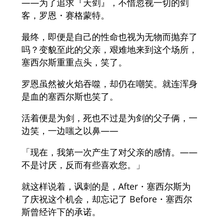
——为了追求『天剑』，不惜忽视一切的剑
客，罗恩・赛格蒙特。
最终，即便是自己的性命也视为无物而抛弃了
吗？变貌至此的父亲，艰难地来到这个场所，
塞西尔斯重重点头，笑了。
罗恩虽然被火焰吞噬，却仍在嘲笑。就连浑身
是血的塞西尔斯也笑了。
活着便是为剑，死也不过是为剑的父子俩，一
边笑，一边嗤之以鼻——
「现在，我第一次产生了对父亲的感情。——
不是讨厌，反而有些喜欢您。」
就这样说着，讽刺的是，After・塞西尔斯为
了庆祝这个机会，却忘记了 Before・塞西尔
斯曾经许下的承诺。