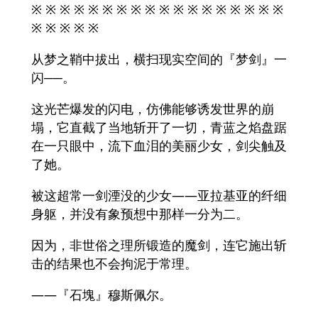
※ ※ ※ ※ ※ ※ ※ ※ ※ ※ ※ ※ ※ ※ ※ ※ ※ ※
※ ※ ※ ※ ※
从梦之鞘中拔出，横扫现实空间的『梦剑』一
闪──。
这光芒爆发的闪电，仿佛能够诱发世界的崩
塌，它直截了当地斩开了一切，青蓝之焰盘踞
在一只眼中，流下血泪的美丽少女，剑尖触及
了她。
被这超常一剑湮没的少女——亚拉基亚的纤细
身躯，并没有象预想中那样一分为二。
因为，非世俗之理所锻造的魔剑，连它施出斩
击的结果也不会拘泥于常理。
——『石塊』穆斯佩尔。