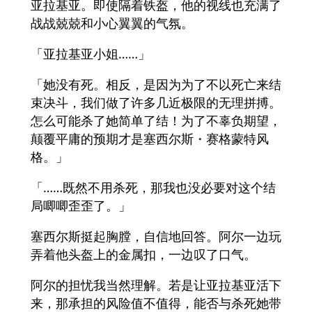
亚拉基亚。即使隔着铁盔，他的视线也充满了
战战兢兢和小心翼翼的气氛。
「亚拉基亚小姐……」
「她没有死。相反，是因为为了不以死亡来结
束决斗，我们做了许多几近极限的无理拼搏。
怎么可能杀了她简单了结！为了不辜负期望，
颠覆平庸的预期才是塞西尔斯・赛格蒙特风
格。」
「……既然不用杀死，那我也没必要对这个结
局唧唧歪歪了。」
塞西尔斯挺起胸膛，自信地回答。阿尔一边玩
弄着他头盔上的金属扣，一边叹了口气。
阿尔的担忧我当然理解。若是让亚拉基亚活下
来，那承担的风险值不值得，能否与杀死她带