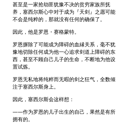
甚至是一家抢劫匪犹豫不决的贫穷家族所抚
养，塞西尔斯心中对于成为『天剑』之愿可能
不会是纯粹的，那就没有任何的确保了。
因此，他是罗恩・赛格蒙特。
罗恩摒除了可能成为障碍的血縁关系，毫不犹
豫地切除任何成为他一心追求剑道上障碍的东
西，甚至不顾自己儿子的生命，不断地为他设
置试炼。
罗恩无私地将纯粹而无暇的剑之狂气，全数倾
注于塞西尔斯身上。
因此，塞西尔斯会这样想：
——作为罗恩的儿子出生的自己，果然是有所
拥有的。