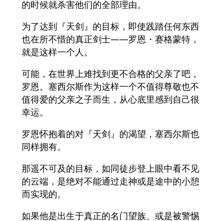
的时候就杀害他们的全部理由。
为了达到『天剑』的目标，即使践踏任何东西
也在所不惜的真正剑士——罗恩・赛格蒙特，
就是这样一个人。
可能，在世界上难找到更不合格的父亲了吧，
罗恩。塞西尔斯作为这样一个不值得尊敬也不
值得爱的父亲之子而生，从心底里感到自己很
幸运。
罗恩怀抱着的对『天剑』的渴望，塞西尔斯也
同样拥有。
那遥不可及的目标，如同徒步登上眼中看不见
的云端，是绝对不能通过走神或是途中的小憩
而实现的。
如果他是出生于真正的名门望族、或是被警惕