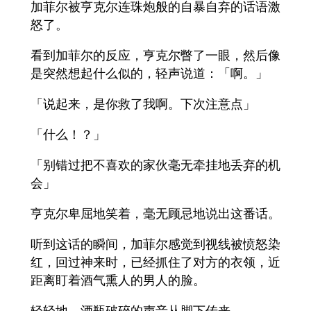
加菲尔被亨克尔连珠炮般的自暴自弃的话语激
怒了。
看到加菲尔的反应，亨克尔瞥了一眼，然后像
是突然想起什么似的，轻声说道：「啊。」
「说起来，是你救了我啊。下次注意点」
「什么！？」
「别错过把不喜欢的家伙毫无牵挂地丢弃的机
会」
亨克尔卑屈地笑着，毫无顾忌地说出这番话。
听到这话的瞬间，加菲尔感觉到视线被愤怒染
红，回过神来时，已经抓住了对方的衣领，近
距离盯着酒气熏人的男人的脸。
轻轻地，酒瓶破碎的声音从脚下传来。