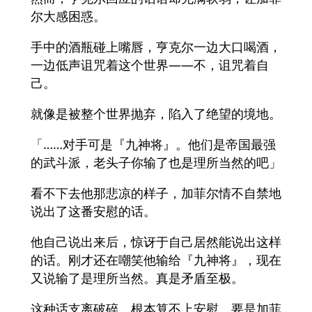
尔大感困惑。
手中的酒瓶碰上嘴唇，亨克尔一边大口喝酒，
一边低声诅咒着这个世界——不，诅咒着自
己。
就像是被整个世界抛弃，陷入了绝望的境地。
「……对手可是『九神将』。他们是帝国最强
的武斗派，老头子你输了也是理所当然的吧」
看不下去他那悲凉的样子，加菲尔情不自禁地
说出了这番安慰的话。
他自己说出来后，惊讶于自己居然能说出这样
的话。刚才还在嘲笑他输给『九神将』，现在
又说输了是理所当然。真是矛盾至极。
这种话支离破碎，根本算不上安慰。要是加菲