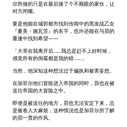
尔所做的只是在最后揍了个不顺眼的家伙，让
对方闭嘴。
要是他能在城郭都市找到传闻中的黑发战乙女
『夏美・施瓦茨』的名字，也许还能在与昴的
重逢中找到希望——
「大哥在我离开后……我总是赶不上好时候，
感觉所有的倒霉都是我的错……」
当然，他深知这种想法过于偏执和被害妄想。
在加菲尔他们冒险进入帝国的同时，昴也在被
送往帝国的大冒险之中。
即便是被送往的地方，昴也无法安定下来，总
是被卷入大麻烦，这种情况也是加菲尔所了解
的昴一贯的作风。