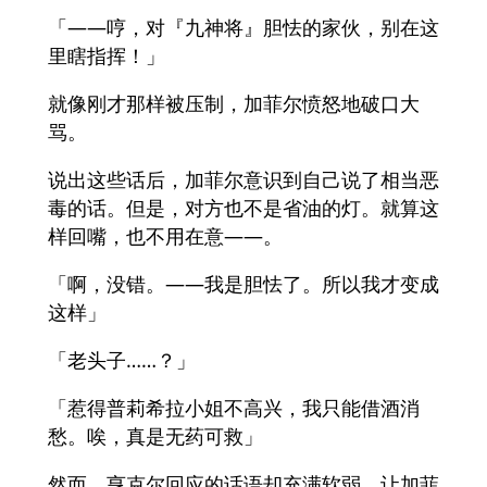
「――哼，对『九神将』胆怯的家伙，别在这
里瞎指挥！」
就像刚才那样被压制，加菲尔愤怒地破口大
骂。
说出这些话后，加菲尔意识到自己说了相当恶
毒的话。但是，对方也不是省油的灯。就算这
样回嘴，也不用在意——。
「啊，没错。――我是胆怯了。所以我才变成
这样」
「老头子……？」
「惹得普莉希拉小姐不高兴，我只能借酒消
愁。唉，真是无药可救」
然而，亨克尔回应的话语却充满软弱，让加菲