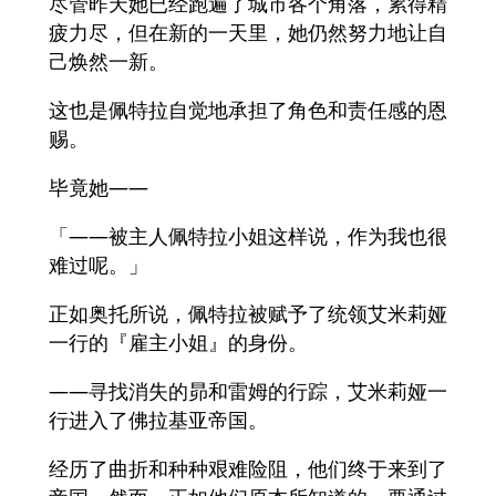
尽管昨天她已经跑遍了城市各个角落，累得精
疲力尽，但在新的一天里，她仍然努力地让自
己焕然一新。
这也是佩特拉自觉地承担了角色和责任感的恩
赐。
毕竟她——
「——被主人佩特拉小姐这样说，作为我也很
难过呢。」
正如奥托所说，佩特拉被赋予了统领艾米莉娅
一行的『雇主小姐』的身份。
——寻找消失的昴和雷姆的行踪，艾米莉娅一
行进入了佛拉基亚帝国。
经历了曲折和种种艰难险阻，他们终于来到了