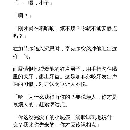
「――喂，小子」
「啊？」
「刚才就在咯咯响，烦不烦？你就不能安静点
吗？」
在加菲尔陷入沉思时，亨克尔突然冲他吐出这
样一句。
面露愤恨地瞪着他的红发男子，用手指勾住嘴
里的犬牙，露出牙齿。这是加菲尔咬牙发出声
响的习惯，对方认为这让人不悦。
「哈，为什么我得听你的？要说烦人，你才是
最烦人的，赶紧滚远点」
「你这没完没了的小屁孩，满脸讽刺地说什
么？我比你先来的。你才应该识相点」