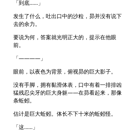
「到底……」
发生了什么，吐出口中的沙粒，昴并没有说下
去的余力。
要说为何，答案就光明正大的，提示在他眼
前。
「————」
眼前，以夜色为背景，俯视昴的巨大影子。
没有手脚，拥有黏滑体表，口中有着一排排凶
猛残忍尖牙的巨大身躯——在昴看起来，那像
条蚯蚓。
估计是巨大蚯蚓。体长不下十米的蚯蚓怪。
「这……」