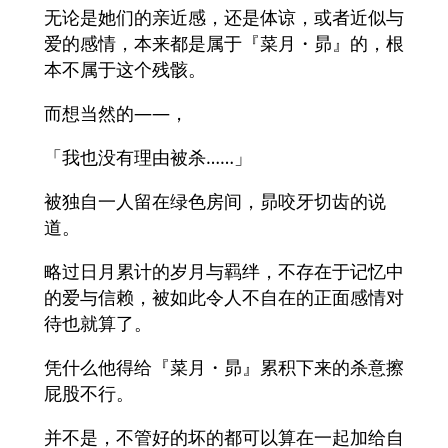
无论是她们的亲近感，还是体谅，或者近似与
爱的感情，本来都是属于『菜月・昴』的，根
本不属于这个残骸。
而想当然的——，
「我也没有理由被杀……」
被独自一人留在绿色房间，昴咬牙切齿的说
道。
略过日月累计的岁月与羁绊，不存在于记忆中
的爱与信赖，被如此令人不自在的正面感情对
待也就算了。
凭什么他得给『菜月・昴』累积下来的杀意擦
屁股不行。
并不是，不管好的坏的都可以算在一起加给自