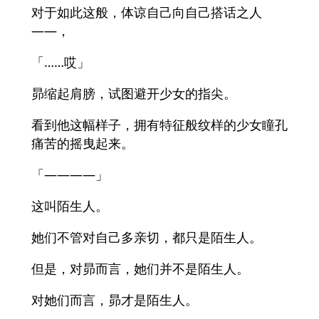
对于如此这般，体谅自己向自己搭话之人
——，
「……哎」
昴缩起肩膀，试图避开少女的指尖。
看到他这幅样子，拥有特征般纹样的少女瞳孔
痛苦的摇曳起来。
「————」
这叫陌生人。
她们不管对自己多亲切，都只是陌生人。
但是，对昴而言，她们并不是陌生人。
对她们而言，昴才是陌生人。