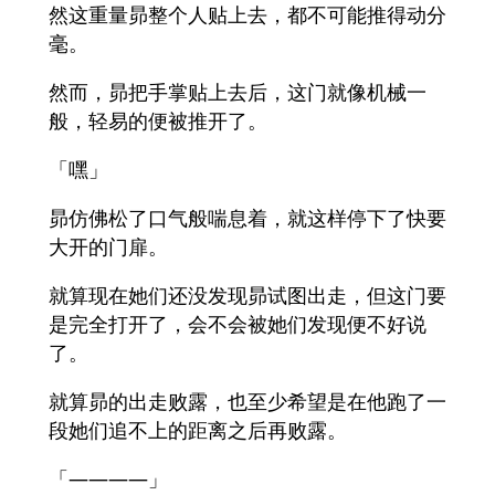
然这重量昴整个人贴上去，都不可能推得动分
毫。
然而，昴把手掌贴上去后，这门就像机械一
般，轻易的便被推开了。
「嘿」
昴仿佛松了口气般喘息着，就这样停下了快要
大开的门扉。
就算现在她们还没发现昴试图出走，但这门要
是完全打开了，会不会被她们发现便不好说
了。
就算昴的出走败露，也至少希望是在他跑了一
段她们追不上的距离之后再败露。
「————」