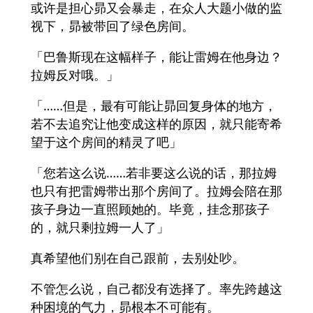
或许是担心昴又会暴走，在众人大题小做的监
视下，昴被带回了绿色房间。
「巴鲁斯现在这幅样子，能让雷姆在他身边？
拉姆反对哦。」
「……但是，最有可能让昴回复身体的地方，
若不去追究让他变成这样的原因，就只能寄希
望于这个房间的精灵了吧」
「您若这么说……若非要这么说的话，那拉姆
也只有把雷姆带出那个房间了。拉姆会陪在那
孩子身边一直照顾她的。毕竟，挂念那孩子
的，就只剩拉姆一人了」
真希望他们别在自己跟前，去别处吵。
不管怎么说，自己都没有选择了。率先跨越这
种困境的气力，昴根本不可能有。