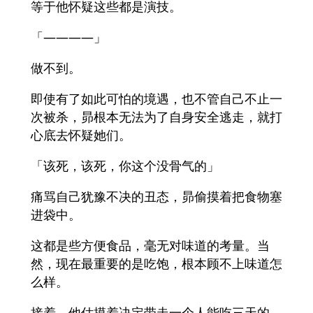
等于他怀疑这些都是演技。
「————」
做不到。
即使有了如此可怕的境遇，也不管自己不止一
次被杀，昴根本无法为了自身安全逃走，就打
心底去怀疑她们。
「该死，该死，你这个没骨气的」
痛骂自己犹豫不决的丑态，昴偷摸着把食物塞
进袋中。
这都是些方便食品，毫无对味道的考量。当
然，现在最重要的是吃饱，根本顾不上味道怎
么样。
接着，他估摸着决定带走一个人能吃三天的