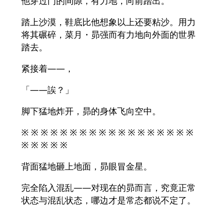
他穿过门的间隙，有力地，向前踏出。
踏上沙漠，鞋底比他想象以上还要粘沙。用力
将其碾碎，菜月・昴强而有力地向外面的世界
踏去。
紧接着——，
「——誒？」
脚下猛地炸开，昴的身体飞向空中。
※ ※ ※ ※ ※ ※ ※ ※ ※ ※ ※ ※ ※ ※ ※ ※ ※ ※
※ ※ ※ ※ ※
背面猛地砸上地面，昴眼冒金星。
完全陷入混乱——对现在的昴而言，究竟正常
状态与混乱状态，哪边才是常态都说不定了。