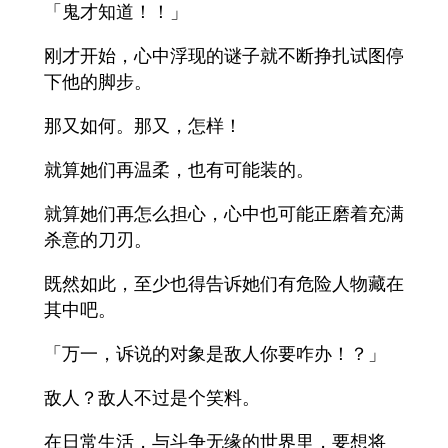
「鬼才知道！！」
刚才开始，心中浮现的谜子就不断挣扎试图停
下他的脚步。
那又如何。那又，怎样！
就算她们再温柔，也有可能装的。
就算她们再怎么担心，心中也可能正磨着充满
杀意的刀刃。
既然如此，至少也得告诉她们有危险人物藏在
其中吧。
「万一，诉说的对象是敌人你要咋办！？」
敌人？敌人不过是个笑料。
在日常生活，与斗争无缘的世界里，要想将