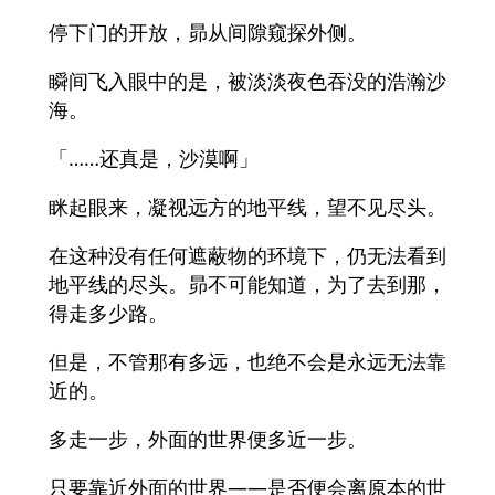
停下门的开放，昴从间隙窥探外侧。
瞬间飞入眼中的是，被淡淡夜色吞没的浩瀚沙
海。
「……还真是，沙漠啊」
眯起眼来，凝视远方的地平线，望不见尽头。
在这种没有任何遮蔽物的环境下，仍无法看到
地平线的尽头。昴不可能知道，为了去到那，
得走多少路。
但是，不管那有多远，也绝不会是永远无法靠
近的。
多走一步，外面的世界便多近一步。
只要靠近外面的世界——是否便会离原本的世