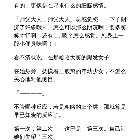
有的，更像是在寻求什么的细腻感情。
「师父大人，师父大人。总感觉您，一下子阴
沉了好多哦～。怎么可以那么阴沉咧，要多笑
笑才行啊。还有……嗯？怎么感觉。您身上一
股小便臭味啊！」
看不清状况，在那哈哈大笑的黑发女子。
在她身旁，抚摸着三股辫的年幼少女，不怎么
关心地对他侧目。
「————」
不管哪种反应，若是粗略的归个类，那就算是
早已知晓的反应了。
第一次，第二次——这已是，第三次。自己让
她们失望了三次。