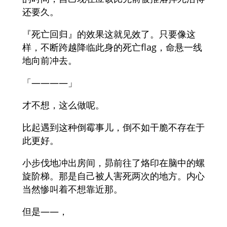
还要久。
『死亡回归』的效果这就见效了。只要像这
样，不断跨越降临此身的死亡flag，命悬一线
地向前冲去。
「————」
才不想，这么做呢。
比起遇到这种倒霉事儿，倒不如干脆不存在于
此更好。
小步伐地冲出房间，昴前往了烙印在脑中的螺
旋阶梯。那是自己被人害死两次的地方。内心
当然惨叫着不想靠近那。
但是——，