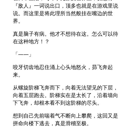
『敌人』一词说出口，顶多也就是在游戏里说
说。而这里是将此理所当然般挂在嘴边的世
界。
真是脑子有病。他才不想待在这。怎么可以待
在这种地方！？
「——」
咬牙切齿地忍住涌上心头地怒火，昴飞奔起
来。
从螺旋阶梯飞奔而下，向着无法望见的下层，
向着五层跑去。阶梯实在是太长了，沿着墙向
下飞奔，却根本看不到这阶梯的尽头。
想到自己先前喘着气不断向上攀爬，这回又是
拼命向楼下逃去，真是滑稽至极。