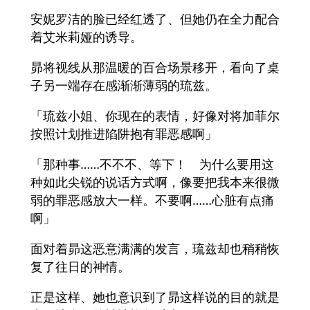
安妮罗洁的脸已经红透了、但她仍在全力配合
着艾米莉娅的诱导。
昴将视线从那温暖的百合场景移开，看向了桌
子另一端存在感渐渐薄弱的琉兹。
「琉兹小姐、你现在的表情，好像对将加菲尔
按照计划推进陷阱抱有罪恶感啊」
「那种事……不不不、等下！ 为什么要用这
种如此尖锐的说话方式啊，像要把我本来很微
弱的罪恶感放大一样。不要啊……心脏有点痛
啊」
面对着昴这恶意满满的发言，琉兹却也稍稍恢
复了往日的神情。
正是这样、她也意识到了昴这样说的目的就是