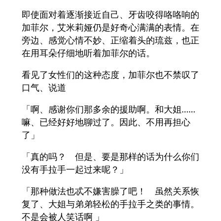
即使面对着逐渐接近自己、牙齿咬得咯咯响的
加菲尔，艾米莉娅仍是好奇心满满的表情。在
旁边、感觉心情不妙、正缩着头的琉兹，也正
在用耳朵仔细地听着加菲尔的话。
看见了女性们的这种态度，加菲尔也不禁叹了
口气、说道
「啊、感谢你们那多余的援助啊。和大姐……
嘛、已经好好地聊过了。因此、不用再担心
了」
「真的吗？ 但是、要是那样的话为什么你们
没有手拉手一起过来呢？」
「那种做法也忒不嫌害臊了吧！ 虽然关系恢
复了、大姐与弟弟轻松的手拉手之类的事情。
不是会被人笑话啊 」