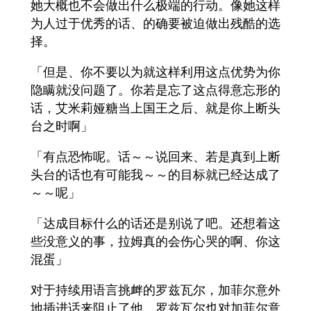
她大概也不会做出什么极端的行动。像她这样
为人过于优秀的话、的确要被迫做出残酷的选
择。
「但是、你不要以为就这样利用这点优势为你
隐瞒就没问题了。你若是忘了这点得意忘形的
话，艾米莉娅糖当上国王之后、就是你上断头
台之时啊」
「有点恐怖呢。话～～说回来、若是真到上断
头台的话也有可能我～～的目标就已经达成了
～～呢」
「达成目标什么的话还是别说了吧。还想着这
些没意义的事，拉姆真的会伤心哭的啊、你这
混蛋」
对于持续用语言挑衅的罗兹瓦尔，加菲尔意外
地插进话来阻止了他。罗兹瓦尔也对加菲尔意