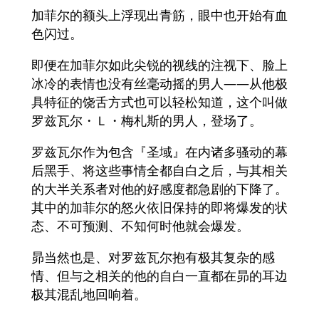
加菲尔的额头上浮现出青筋，眼中也开始有血
色闪过。
即便在加菲尔如此尖锐的视线的注视下、脸上
冰冷的表情也没有丝毫动摇的男人――从他极
具特征的饶舌方式也可以轻松知道，这个叫做
罗兹瓦尔・Ｌ・梅札斯的男人，登场了。
罗兹瓦尔作为包含『圣域』在内诸多骚动的幕
后黑手、将这些事情全都自白之后，与其相关
的大半关系者对他的好感度都急剧的下降了。
其中的加菲尔的怒火依旧保持的即将爆发的状
态、不可预测、不知何时他就会爆发。
昴当然也是、对罗兹瓦尔抱有极其复杂的感
情、但与之相关的他的自白一直都在昴的耳边
极其混乱地回响着。