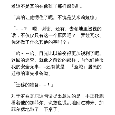
难道不是真的在像孩子那样感伤吧。
「真的让他愣住了呢。不愧是艾米莉娅糖」
「……？ 嗯、谢谢。还有、去领地里巡视的
话，不仅仅只有这一个原因吧？ 罗兹瓦尔、
你还做了什么其他的事吗？」
「哈～～哈、目光比以前变得更加锐利了呢。
这回的巡查、就像之前说的那样，向他们通报
我的安全无事……还有就是，『圣域』居民的
迁移的事先准备呦」
「迁移的准备……！」
对于罗兹瓦尔这句话提出意见的是，手正托腮
看着他的加菲尔。琉兹也慌乱地回过神来、加
菲尔猛地敲了一下桌子、