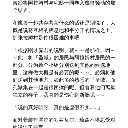
曾经将阿拉姆村与宅邸一同卷入魔兽骚动的那
个结界。
和魔兽一起共存共荣什么的话还是别说了，大
概是说将互相的栖息地和平分开的情况之上、
扩张拉姆村是件很困难的事吧。
「根据刚才昴君的说明、就～～是那样。因～
～此、将『圣域』的居民与阿拉姆村居民的一
部分、分为数个小组分别送到其他的候选地
里，这样做大概是有必要的呢～～。必须将他
们送到其他地方，如此多的熟悉的『圣域』面
孔聚集在一起是很困扰的呢。但看着他们离巢
独立的样子，我真的是伤心到断肠呢～～」
「说的真好听呀、真的是虚假不实……」
面对着装作哭泣的罗兹瓦尔、琉兹不堪忍受对
他说出了恶言。