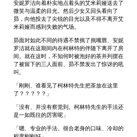
安妮罗洁向着朴实地点着头的艾米莉娅送去了
微笑与温柔的目光。然后少女又回头看向了
昴，向他投去了尖锐的目光以及不得不离开艾
米莉娅而感到失败的气场。
昴面对如此不同的待遇不禁抿了抿嘴唇、安妮
罗洁就在这期间内在柯林特的伴随下离开了房
间。就在这时，不知何时被泡好的茶并列摆在
了被留下的三人面前、昴不禁发出了惊讶的吼
叫。
「刚刚、谁看见了柯林特先生把茶放在这里
了？？？？？」
「没有、并没有察觉到。柯林特先生的手法还
是一如既往的厉害呢」
「嗯、专业的手法。很合老身的口味、冷却的
程度刚刚好」