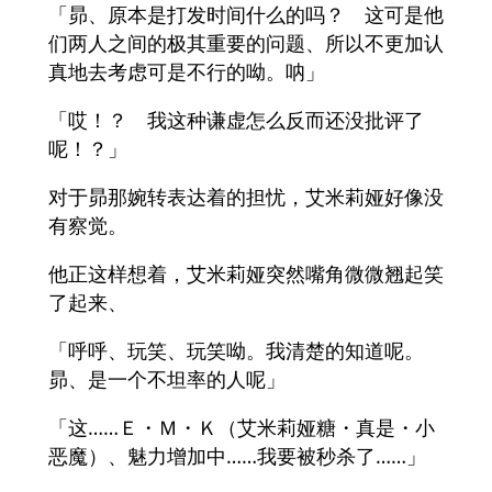
「昴、原本是打发时间什么的吗？ 这可是他
们两人之间的极其重要的问题、所以不更加认
真地去考虑可是不行的呦。呐」
「哎！？ 我这种谦虚怎么反而还没批评了
呢！？」
对于昴那婉转表达着的担忧，艾米莉娅好像没
有察觉。
他正这样想着，艾米莉娅突然嘴角微微翘起笑
了起来、
「呼呼、玩笑、玩笑呦。我清楚的知道呢。
昴、是一个不坦率的人呢」
「这……Ｅ・Ｍ・Ｋ（艾米莉娅糖・真是・小
恶魔）、魅力增加中……我要被秒杀了……」