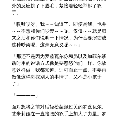
外的反应挑了下眉毛，紧接着轻轻举起了双
手。
「哎呀哎呀、我～～知道了。即便是我、也并
～～不想和你们吵架～～呢。仅仅～～就是归
来之后和你们说明一下情况，为什么要演变成
这种吵架呢。这毫无意义呢～～」
「那还不是因为罗兹瓦尔你和昴以及加菲尔谈
话时用的说话方式像是要惹怒他们一样。你故
意这样做，我都知道。适可而止一点、不要再
做像这样刺探别人的事情了。又不是小孩子
了」
「――――」
面对想将之前对话轻松蒙混过关的罗兹瓦尔、
艾米莉娅在一直掐腰的双手上加大了力量。罗