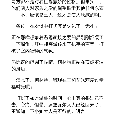
两方都不是对着祖母撒娇的性格。但事实上、
他们两人对家族之爱的渴望胜于其他任何东西
――不、应该是三人，这才是使人欣慰的啊。
「各位、在欢谈中打扰真是失礼了。无礼」
正在那样想象着温馨家族之爱的昴刚刚舒缓了
一下嘴角，耳中却突然传来了执事的声音，打
破了室内寂静的气氛。
昴惊讶的瞪圆了眼睛、柯林特正站在安妮罗洁
的身边、
「怎么了、柯林特。我现在正和艾米莉度过幸
福时光呢」
「打扰了如此温馨的时间、心里真的很过意不
去。心痛。但是、罗兹瓦尔大人已经回来了、
不通知一下小姐大人是不行的。进言」