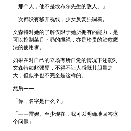
「那个人，他不是埃布尔先生的敌人。」
一次都没有移开视线，少女反复强调着。
文森特对她的了解仅限于她所拥有的能力，是
可以控制菜月・昴的缰绳，亦是珍贵的治愈魔
法的使用者。
如果在对自己的立场有所自觉的情况下还能对
文森特如此强硬，不得不让人感慨其胆量之
大，但似乎也不完全是这样的。
然后——
「你，名字是什么？」
「——雷姆。至少现在，我可以明确地回答这
个问题」