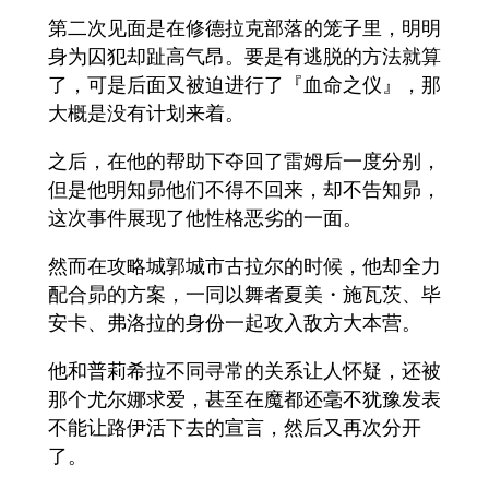
第二次见面是在修德拉克部落的笼子里，明明
身为囚犯却趾高气昂。要是有逃脱的方法就算
了，可是后面又被迫进行了『血命之仪』，那
大概是没有计划来着。
之后，在他的帮助下夺回了雷姆后一度分别，
但是他明知昴他们不得不回来，却不告知昴，
这次事件展现了他性格恶劣的一面。
然而在攻略城郭城市古拉尔的时候，他却全力
配合昴的方案，一同以舞者夏美・施瓦茨、毕
安卡、弗洛拉的身份一起攻入敌方大本营。
他和普莉希拉不同寻常的关系让人怀疑，还被
那个尤尔娜求爱，甚至在魔都还毫不犹豫发表
不能让路伊活下去的宣言，然后又再次分开
了。