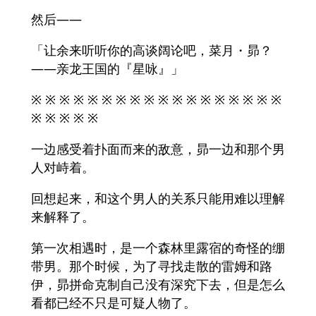
然后——
「让余来听听你的高谈阔论吧，菜月・昴？
——亲龙王国的『星咏』」
※ ※ ※ ※ ※ ※ ※ ※ ※ ※ ※ ※ ※ ※ ※ ※ ※ ※
※ ※ ※ ※ ※
一边感受着扑面而来的敌意，昴一边和那个男
人对峙着。
回想起来，和这个男人的关系只能用难以理解
来解释了。
第一次相遇时，是一个森林里露宿的奇怪的绷
带男。那个时候，为了寻找走散的雷姆和路
伊，昴拼命克制自己没有深究下去，但是怎么
看都已经不只是可疑人物了。