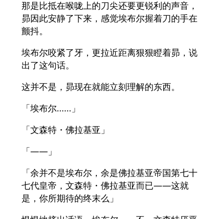
那是比抵在喉咙上的刀尖还要更锐利的声音，
昴因此安静了下来，感觉埃布尔握着刀的手在
颤抖。
埃布尔咬紧了牙，更拉近距离狠狠瞪着昴，说
出了这句话。
这并不是，昴现在就能立刻理解的东西。
「埃布尔......」
「文森特・佛拉基亚」
「——」
「余并不是埃布尔，余是佛拉基亚帝国第七十
七代皇帝，文森特・佛拉基亚而已——这就
是，你所期待的终末么」