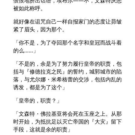
恨恨地挤出话语，埃布尔——不，文森特厌恶
被如此称呼。
就好像在诅咒自己一样自报家门的态度让昴皱
紧了眉头，因为那个。
「你不是，为了夺回那个名字和皇冠而战斗着
的么......」
「不是的，余是为了努力履行皇帝的职责，包
括与『修德拉克之民』的誓约，城郭城市的陷
落，与尤尔娜・米希格蕾的交涉，包括内乱的
诱发，都是为了这个」
「皇帝的，职责？」
「文森特・佛拉基亚将会死在玉座之上。从那
时开始，为抵抗足以灭亡帝国的『大灾』留下
手段，这就是余的职责」