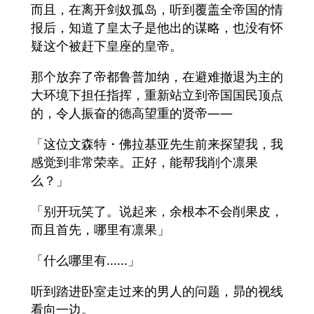
而且，在离开剑奴孤岛，听到覆盖全帝国的情
报后，知道了皇太子是他出的谋略，也没有怀
疑这个被赶下皇座的皇帝。
那个放弃了帝都鲁普加纳，在避难撤退为主的
大环境下担任指挥，重新站立到帝国国民顶点
的，令人振奋的德高望重的贤帝——
「这位文森特・佛拉基亚先生前来探望我，我
感觉到非常荣幸。正好，能帮我削个凛果
么？」
「别开玩笑了。说起来，余根本不会削果皮，
而且首先，哪里有凛果」
「什么哪里有......」
听到踏进卧室走过来的男人的问题，昴的视线
看向一边。