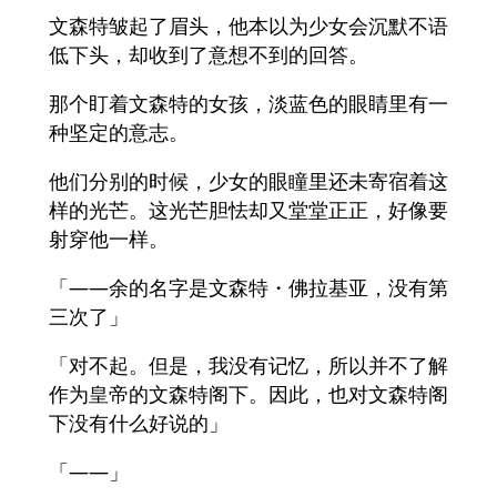
文森特皱起了眉头，他本以为少女会沉默不语
低下头，却收到了意想不到的回答。
那个盯着文森特的女孩，淡蓝色的眼睛里有一
种坚定的意志。
他们分别的时候，少女的眼瞳里还未寄宿着这
样的光芒。这光芒胆怯却又堂堂正正，好像要
射穿他一样。
「——余的名字是文森特・佛拉基亚，没有第
三次了」
「对不起。但是，我没有记忆，所以并不了解
作为皇帝的文森特阁下。因此，也对文森特阁
下没有什么好说的」
「——」