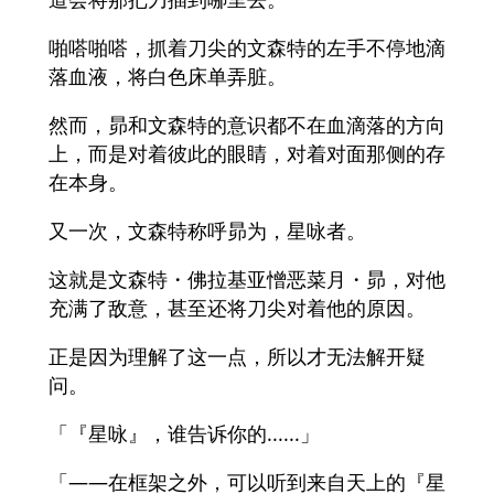
啪嗒啪嗒，抓着刀尖的文森特的左手不停地滴
落血液，将白色床单弄脏。
然而，昴和文森特的意识都不在血滴落的方向
上，而是对着彼此的眼睛，对着对面那侧的存
在本身。
又一次，文森特称呼昴为，星咏者。
这就是文森特・佛拉基亚憎恶菜月・昴，对他
充满了敌意，甚至还将刀尖对着他的原因。
正是因为理解了这一点，所以才无法解开疑
问。
「『星咏』，谁告诉你的......」
「——在框架之外，可以听到来自天上的『星