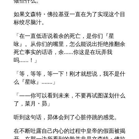
做些什么。
如果文森特・佛拉基亚一直在为了实现这个目
标绞尽脑汁。
「在一直低语说着余的死亡，是你们『星
咏』。从你们的嘴里，怎么能说出拒绝推翻余
死亡事实的话语，余......你这是在玩弄我
吗......！」
「等，等等，等一下！刚才就想说，我不是什
么『星咏』.......」
「——你可以看到未来，不要再试图谋划什么
了，菜月・昴」
听到这句话，昴体会到了心脏停跳的感觉。
在不断吐露自己内心的过程中皇帝的假面被揭
开，在那一边所看到的脸并非是文森特・佛拉