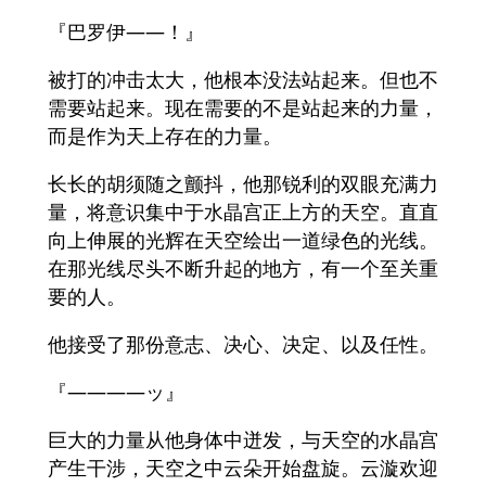
『巴罗伊——！』
被打的冲击太大，他根本没法站起来。但也不
需要站起来。现在需要的不是站起来的力量，
而是作为天上存在的力量。
长长的胡须随之颤抖，他那锐利的双眼充满力
量，将意识集中于水晶宫正上方的天空。直直
向上伸展的光辉在天空绘出一道绿色的光线。
在那光线尽头不断升起的地方，有一个至关重
要的人。
他接受了那份意志、决心、决定、以及任性。
『――――ッ』
巨大的力量从他身体中迸发，与天空的水晶宫
产生干涉，天空之中云朵开始盘旋。云漩欢迎