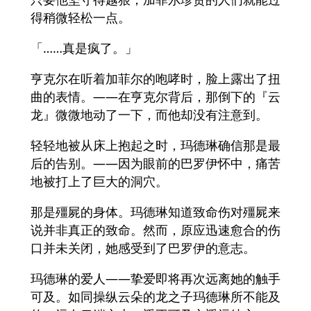
得稍微轻松一点。
「……真是疯了。」
亨克尔在听着加菲尔的咆哮时，脸上露出了扭
曲的表情。——在亨克尔背后，那倒下的『云
龙』微微地动了一下，而他却没有注意到。
轻轻地被从床上抱起之时，玛德琳确信那是最
后的告别。——因为眼前的巴罗伊怀中，痛苦
地被打上了巨大的洞穴。
那是殭屍的身体。玛德琳知道致命伤对殭屍来
说并非真正的致命。然而，原应迅速愈合的伤
口并未关闭，她感受到了巴罗伊的意志。
玛德琳的爱人——挚爱即将再次远离她的触手
可及。如同操纵云朵的龙之子玛德琳所不能及