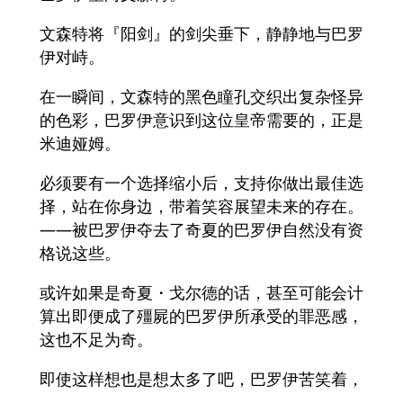
文森特将『阳剑』的剑尖垂下，静静地与巴罗
伊对峙。
在一瞬间，文森特的黑色瞳孔交织出复杂怪异
的色彩，巴罗伊意识到这位皇帝需要的，正是
米迪娅姆。
必须要有一个选择缩小后，支持你做出最佳选
择，站在你身边，带着笑容展望未来的存在。
——被巴罗伊夺去了奇夏的巴罗伊自然没有资
格说这些。
或许如果是奇夏・戈尔德的话，甚至可能会计
算出即便成了殭屍的巴罗伊所承受的罪恶感，
这也不足为奇。
即使这样想也是想太多了吧，巴罗伊苦笑着，