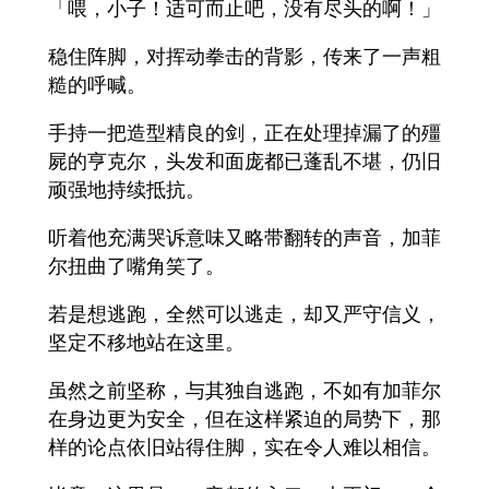
「喂，小子！适可而止吧，没有尽头的啊！」
稳住阵脚，对挥动拳击的背影，传来了一声粗
糙的呼喊。
手持一把造型精良的剑，正在处理掉漏了的殭
屍的亨克尔，头发和面庞都已蓬乱不堪，仍旧
顽强地持续抵抗。
听着他充满哭诉意味又略带翻转的声音，加菲
尔扭曲了嘴角笑了。
若是想逃跑，全然可以逃走，却又严守信义，
坚定不移地站在这里。
虽然之前坚称，与其独自逃跑，不如有加菲尔
在身边更为安全，但在这样紧迫的局势下，那
样的论点依旧站得住脚，实在令人难以相信。