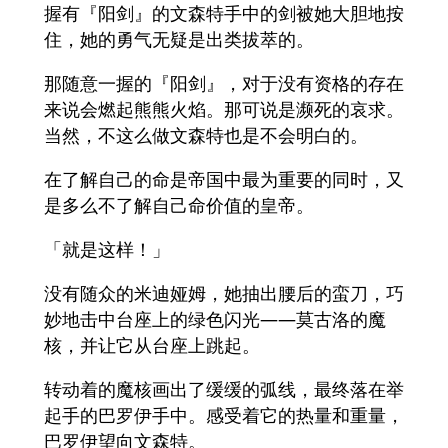
握有『阳剑』的文森特手中的剑被她大胆地按
住，她的勇气无疑是出类拔萃的。
那随意一握的『阳剑』，对于没有资格的存在
来说会燃起熊熊火焰。那可说是濒死的哀求。
当然，不这么做文森特也是不会明白的。
在了解自己的命是帝国中最为重要的同时，又
是多么不了解自己命价值的皇帝。
「就是这样！」
没有随众的米迪娅姆，她抽出腰后的蛮刀，巧
妙地击中台座上的绿色闪光——莫古洛的魔
核，并让它从台座上跳起。
转动着的魔核画出了缓缓的弧线，最终落在举
起手的巴罗伊手中。感受着它的热量和重量，
巴罗伊望向文森特。