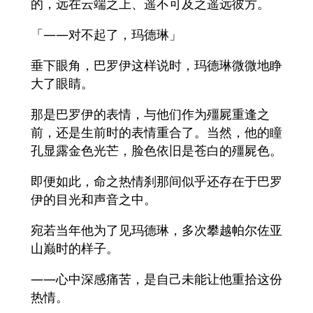
的，远在云端之上、遥不可及之遥远彼方。
「――对不起了，玛德琳」
垂下眼角，巴罗伊这样说时，玛德琳微微地睁
大了眼睛。
那是巴罗伊的表情，与他们作为殭屍重逢之
前，还是生前时的表情重合了。当然，他的瞳
孔显露金色光芒，脸色依旧是苍白的殭屍色。
即便如此，命之热情刹那间似乎还存在于巴罗
伊的目光和声音之中。
宛若当年他为了见玛德琳，多次攀越帕尔佐亚
山巅时的样子。
——心中深感痛苦，是自己未能让他重拾这份
热情。