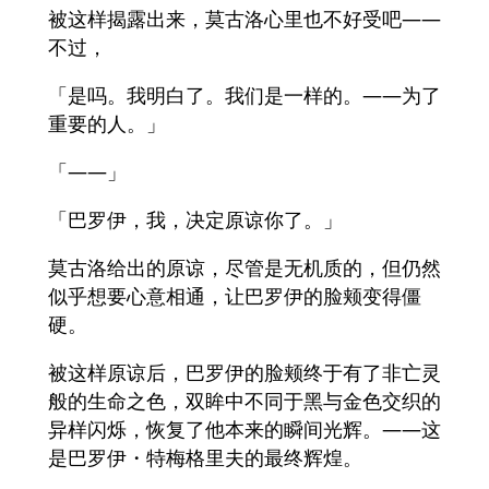
被这样揭露出来，莫古洛心里也不好受吧——
不过，
「是吗。我明白了。我们是一样的。——为了
重要的人。」
「——」
「巴罗伊，我，决定原谅你了。」
莫古洛给出的原谅，尽管是无机质的，但仍然
似乎想要心意相通，让巴罗伊的脸颊变得僵
硬。
被这样原谅后，巴罗伊的脸颊终于有了非亡灵
般的生命之色，双眸中不同于黑与金色交织的
异样闪烁，恢复了他本来的瞬间光辉。——这
是巴罗伊・特梅格里夫的最终辉煌。