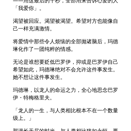
——用这最后的十秒，全部用来告诉心爱的人
「我爱你」。
渴望被回应。渴望被渴望。希望对方也能像自
己一样充满激情。
将爱情中那些令人烦恼的全部抛诸脑后，玛德
琳化作了一团纯粹的情感。
无论是谁想要贬低巴罗伊，抑或是巴罗伊自己
希望如此，玛德琳绝对不会允许这件事发生。
她不想让这件事发生。
玛德琳，以龙人的命运之力，全心地思念巴罗
伊・特梅格里夫。
「龙人的一生，与人类相比根本不在一个数量
级上。」
那漫长无尽的时光，与人类相比犹如永恒，要