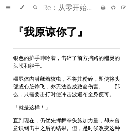
Re：从零开始的异世界生活
『我原谅你了』
银色的护手呻吟着，击碎了前方挡路的殭屍的
头颅和躯干。
殭屍体内潜藏着核虫，不将其粉碎，即使将头
部或心脏炸飞，亦无法造成致命伤害。——那
么，只需要击打时使冲击波遍布全身便可。
「就是这样！」
直到现在，仍优先挥舞拳头施加力量，却未曾
意识到击中之后的结果。但，是时候改变这种