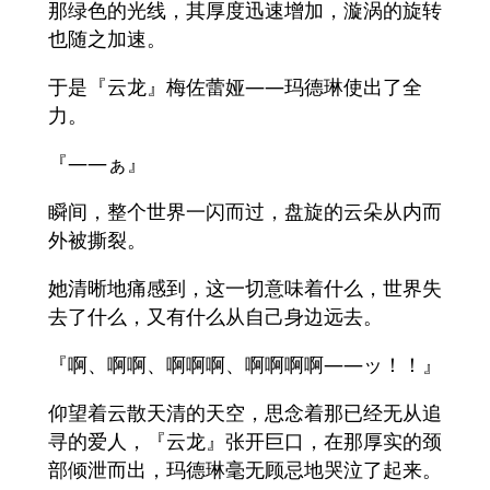
那绿色的光线，其厚度迅速增加，漩涡的旋转
也随之加速。
于是『云龙』梅佐蕾娅――玛德琳使出了全
力。
『――ぁ』
瞬间，整个世界一闪而过，盘旋的云朵从内而
外被撕裂。
她清晰地痛感到，这一切意味着什么，世界失
去了什么，又有什么从自己身边远去。
『啊、啊啊、啊啊啊、啊啊啊啊――ッ！！』
仰望着云散天清的天空，思念着那已经无从追
寻的爱人，『云龙』张开巨口，在那厚实的颈
部倾泄而出，玛德琳毫无顾忌地哭泣了起来。