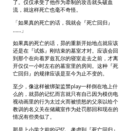
了。仅仅承受了他作为牵制的攻击就头破血
流，就这样死亡也毫不奇怪。
「如果真的死亡的话，我就会『死亡回归』
……」
如果真的死亡的话，昴的重新开始地点就应该
还是在『试炼』刚结束的墓室才对。应该会回
到那个在向着罗兹瓦尔的寝室走去之前，才离
开仅仅一小时左右的墓室里的房间。这种『死
亡回归』的规律应该是至今为止不变的。
至少，像这样被绑架监禁play一样倒在地上什
么的，就昴的记忆而言就只有自己因为模仿电
视动画里的行为太过火而被愤怒的父亲以给个
教训的名义关在储藏室作为处罚那回和现在的
情况有些类似了。
那是上小学之前的记忆，考虑到『死亡回归』