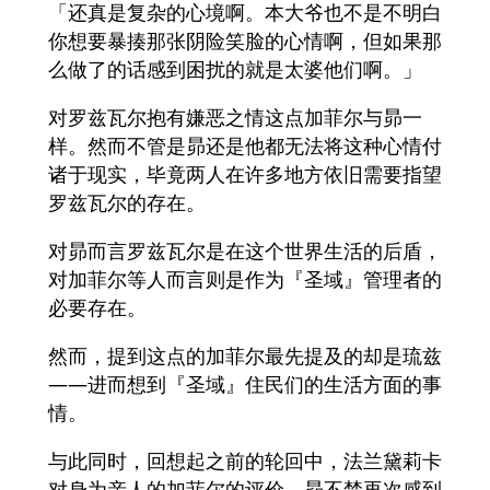
「还真是复杂的心境啊。本大爷也不是不明白
你想要暴揍那张阴险笑脸的心情啊，但如果那
么做了的话感到困扰的就是太婆他们啊。」
对罗兹瓦尔抱有嫌恶之情这点加菲尔与昴一
样。然而不管是昴还是他都无法将这种心情付
诸于现实，毕竟两人在许多地方依旧需要指望
罗兹瓦尔的存在。
对昴而言罗兹瓦尔是在这个世界生活的后盾，
对加菲尔等人而言则是作为『圣域』管理者的
必要存在。
然而，提到这点的加菲尔最先提及的却是琉兹
——进而想到『圣域』住民们的生活方面的事
情。
与此同时，回想起之前的轮回中，法兰黛莉卡
对身为亲人的加菲尔的评价，昴不禁再次感到