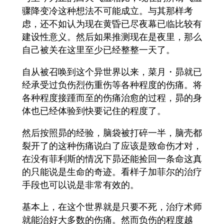
骤降变冷这种想法不可能成立。与其那样考
虑，还不如认为现在黄昏已尽夜幕已临比较有
建设性意义。然后如果推测现在是夜里，那么
自己被关在这里至少已经整整一天了。
自从被召唤到这个异世界以来，菜月・昴就已
经承受过负伤烈伤重伤等各种程度的伤痛。将
各种程度接踵而至的伤痛治愈的过程，昴的身
体也已经体验到快要记住的程度了。
然后按照昴的经验，脑袋被打碎一半，脑壳都
裂开了的这种伤痛说白了应该是致命伤才对，
在没有菲利斯的情况下昴还能捡回一条命这真
的只能说是生命的奇迹。看样子加菲尔的治疗
手段也可以说是非常有效的。
基本上，在这个世界就是只要不死，治疗术师
就能治好大多数的伤痛。然而负伤的程度越