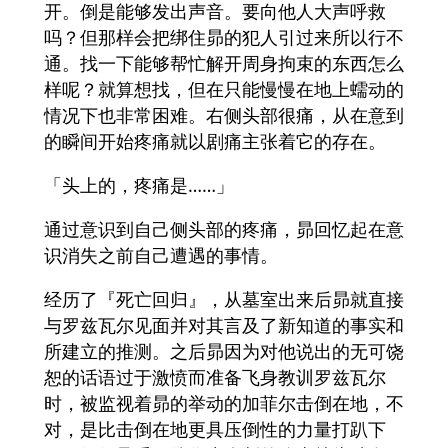
开。倒是能够发出声音。要向他人大声呼救
吗？但那样会把绑住昴的犯人引过来所以行不
通。找一下能够帮忙解开周身拘束的东西怎么
样呢？就算想找，但在只能慢慢在地上蠕动的
情况下也非常困难。右侧头部很痛，从在意到
的瞬间开始疼痛就以剧痛主张着它的存在。
「头上的，疼痛是……」
通过意识到自己侧头部的疼痛，昴回忆起在意
识消失之前自己遭遇的事情。
经历了『死亡回归』，从墓室出来后昴就直接
与罗兹瓦尔见面并对其言及了新知道的事实和
所建立的推测。之后昴因为对他说出的无可饶
恕的话语过于激愤而准备飞身教训罗兹瓦尔
时，被监视着昴的举动的加菲尔击倒在地，不
对，是比击倒在地更具压倒性的力量打趴下