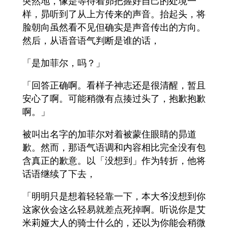
突然地，像是等待着昴把握好自己的处境一
样，昴听到了从上方传来的声音。抬起头，将
脸朝向虽然看不见但确实是声音传出的方向。
然后，从语音语气判断是谁的话，
「是加菲尔，吗？」
「回答正确啊。看样子神志还是很清醒，暂且
安心了啊。可能稍微有点揍过头了，抱歉抱歉
啊。」
被叫出名字的加菲尔对着被蒙住眼睛的昴道
歉。然而，那语气语调和内容相比完全没有包
含真正的歉意。以「没想到」作为转折，他将
话语继续了下去，
「明明只是想着轻轻靠一下，本大爷没想到你
这家伙会这么轻易就差点死掉啊。听说你是艾
米莉娅大人的骑士什么的，还以为你能会稍微