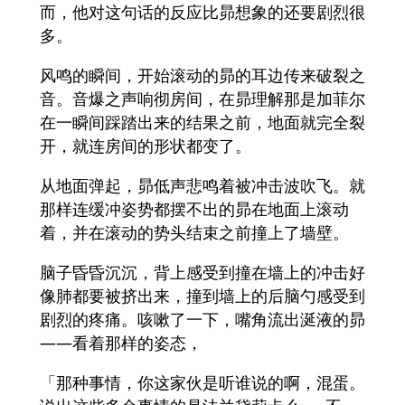
而，他对这句话的反应比昴想象的还要剧烈很
多。
风鸣的瞬间，开始滚动的昴的耳边传来破裂之
音。音爆之声响彻房间，在昴理解那是加菲尔
在一瞬间踩踏出来的结果之前，地面就完全裂
开，就连房间的形状都变了。
从地面弹起，昴低声悲鸣着被冲击波吹飞。就
那样连缓冲姿势都摆不出的昴在地面上滚动
着，并在滚动的势头结束之前撞上了墙壁。
脑子昏昏沉沉，背上感受到撞在墙上的冲击好
像肺都要被挤出来，撞到墙上的后脑勺感受到
剧烈的疼痛。咳嗽了一下，嘴角流出涎液的昴
——看着那样的姿态，
「那种事情，你这家伙是听谁说的啊，混蛋。