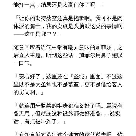
能打一点，结果还是太高估你了吗。」
「让你的期待落空还真是抱歉啊。我可不是肉
体派的骑士，我的卖点是头脑派这类的事情啊
——这里是哪里？」
随意回应着语气中带有嘲弄意味的加菲尔，之
后直入主题。听到这些话，加菲尔用鼻子短叹
一口气。
「安心好了，这里还在『圣域』里面。不过这
里既不是大圣堂也不是墓室，更不是借给客人
的房间啊。」
「就连用来监禁的牢房都准备好了吗。虽说有
备无患，但就连这种设施都做好准备……说实
话，有点被吓到了。」
「有怨言就对造出这个地方的家伙说去吧。你