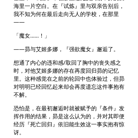
海里一片空白。在『试炼』里与双亲告别后，
我不知为何在最后走向无人的学校，在那里
——
「魔女……！」
——昴与艾姬多娜，『强欲魔女』邂逅了。
想通了内心的违和感/取回了胸中的丧失感之
时，对他艾姬多娜的存在再度回归昴的记忆
里。这种感觉在之前的轮回中也体验过，但昴
对明明已经回忆起来却会再度遗忘这件事抱有
不解。
恐怕是，在最初邂逅时就被赋予的『条件』发
挥作用的结果，昴是这么认为的，并对其即便
经历『死亡回归』依旧能生效这一事实抱有惊
讶。