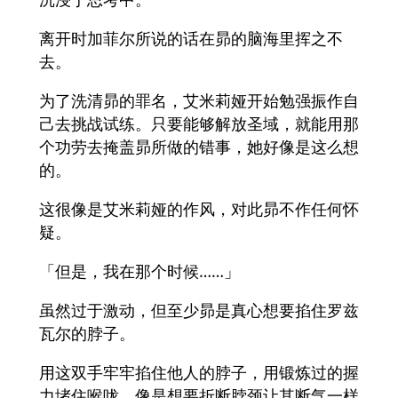
离开时加菲尔所说的话在昴的脑海里挥之不
去。
为了洗清昴的罪名，艾米莉娅开始勉强振作自
己去挑战试练。只要能够解放圣域，就能用那
个功劳去掩盖昴所做的错事，她好像是这么想
的。
这很像是艾米莉娅的作风，对此昴不作任何怀
疑。
「但是，我在那个时候……」
虽然过于激动，但至少昴是真心想要掐住罗兹
瓦尔的脖子。
用这双手牢牢掐住他人的脖子，用锻炼过的握
力堵住喉咙，像是想要折断脖颈让其断气一样