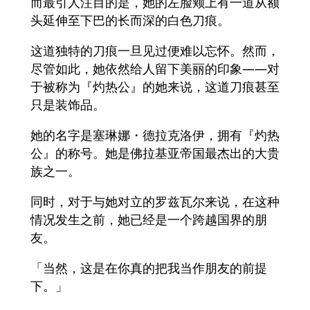
而最引人注目的是，她的左脸颊上有一道从额
头延伸至下巴的长而深的白色刀痕。
这道独特的刀痕一旦见过便难以忘怀。然而，
尽管如此，她依然给人留下美丽的印象——对
于被称为『灼热公』的她来说，这道刀痕甚至
只是装饰品。
她的名字是塞琳娜・德拉克洛伊，拥有『灼热
公』的称号。她是佛拉基亚帝国最杰出的大贵
族之一。
同时，对于与她对立的罗兹瓦尔来说，在这种
情况发生之前，她已经是一个跨越国界的朋
友。
「当然，这是在你真的把我当作朋友的前提
下。」