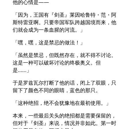
他的心情是——
「因为，王国有『剑圣』莱因哈鲁特・范・阿
斯特雷亚啊。只要帝国军队跨越国境而来，他
们就会成为一条血腥的河流。」
「嘿，嘿，这是禁忌的做法！」
「虽然是禁忌，但既然存在，就不得不讨论。
这是一种可以破坏讨论的终极奥义。但
是......」
于是罗兹瓦尔打断了他的话，闭上了双眼，只
留下了颜色不同的眼睛，蓝色的那只。
「这种绝招，绝不会犹豫地在最初使用。」
本来，一些最后关头的绝招都是需要保留的，
但对于『剑圣』来说，情况并非如此。第一时