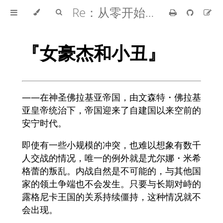
Re：从零开始的异世界生活
『女豪杰和小丑』
――在神圣佛拉基亚帝国，由文森特・佛拉基
亚皇帝统治下，帝国迎来了自建国以来空前的
安宁时代。
即使有一些小规模的冲突，也难以想象有数千
人交战的情况，唯一的例外就是尤尔娜・米希
格蕾的叛乱。内战自然是不可能的，与其他国
家的领土争端也不会发生。只要与长期对峙的
露格尼卡王国的关系持续僵持，这种情况就不
会出现。