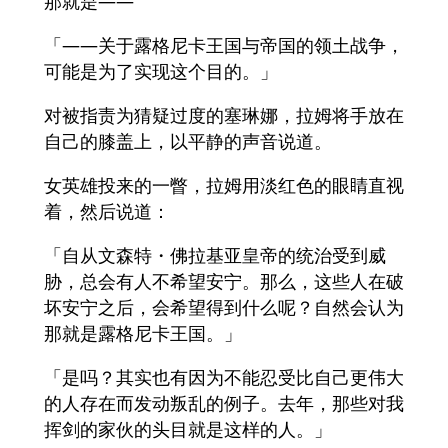
那就是——
「——关于露格尼卡王国与帝国的领土战争，
可能是为了实现这个目的。」
对被指责为猜疑过度的塞琳娜，拉姆将手放在
自己的膝盖上，以平静的声音说道。
女英雄投来的一瞥，拉姆用淡红色的眼睛直视
着，然后说道：
「自从文森特・佛拉基亚皇帝的统治受到威
胁，总会有人不希望安宁。那么，这些人在破
坏安宁之后，会希望得到什么呢？自然会认为
那就是露格尼卡王国。」
「是吗？其实也有因为不能忍受比自己更伟大
的人存在而发动叛乱的例子。去年，那些对我
挥剑的家伙的头目就是这样的人。」