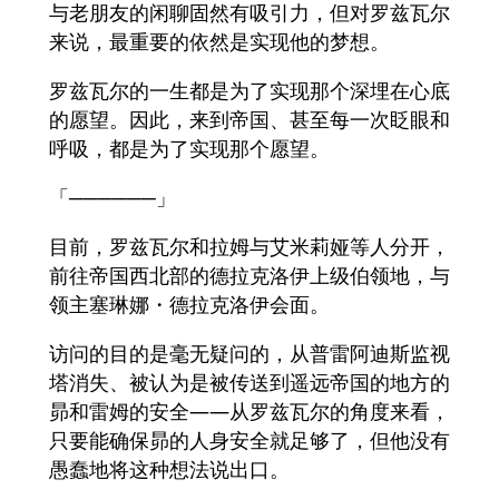
与老朋友的闲聊固然有吸引力，但对罗兹瓦尔
来说，最重要的依然是实现他的梦想。
罗兹瓦尔的一生都是为了实现那个深埋在心底
的愿望。因此，来到帝国、甚至每一次眨眼和
呼吸，都是为了实现那个愿望。
「──────」
目前，罗兹瓦尔和拉姆与艾米莉娅等人分开，
前往帝国西北部的德拉克洛伊上级伯领地，与
领主塞琳娜・德拉克洛伊会面。
访问的目的是毫无疑问的，从普雷阿迪斯监视
塔消失、被认为是被传送到遥远帝国的地方的
昴和雷姆的安全——从罗兹瓦尔的角度来看，
只要能确保昴的人身安全就足够了，但他没有
愚蠢地将这种想法说出口。