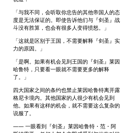
「与我不同，会听取你忠告的其他帝国人的态
度是无法保证的。即使告诉他们与『剑圣』战
斗没有胜算，也会有很多人变得愤怒。」
「这就是区别于王国，不需要解释『剑圣』实
力的原因。」
「是啊。如果有机会见到王国的『剑圣』莱因
哈鲁特，只要看一眼就不需要更多的解释
了。」
四大国家之间的条约也禁止莱因哈鲁特离开露
格尼卡境内。其他国家的人很少有机会见到
他。如果有这样的机会，就不需要这么复杂的
说服了。
―― 一眼看到『剑圣』莱因哈鲁特・范・阿