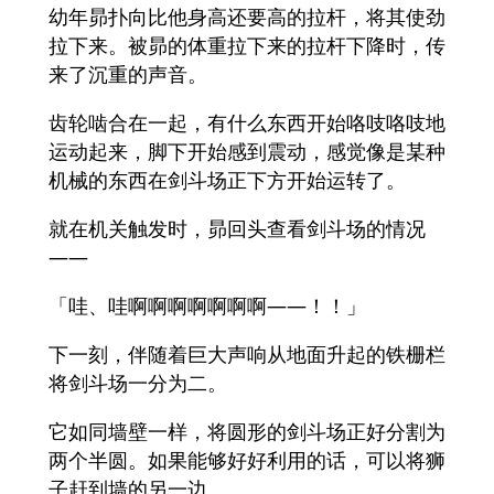
幼年昴扑向比他身高还要高的拉杆，将其使劲
拉下来。被昴的体重拉下来的拉杆下降时，传
来了沉重的声音。
齿轮啮合在一起，有什么东西开始咯吱咯吱地
运动起来，脚下开始感到震动，感觉像是某种
机械的东西在剑斗场正下方开始运转了。
就在机关触发时，昴回头查看剑斗场的情况
——
「哇、哇啊啊啊啊啊啊啊——！！」
下一刻，伴随着巨大声响从地面升起的铁栅栏
将剑斗场一分为二。
它如同墙壁一样，将圆形的剑斗场正好分割为
两个半圆。如果能够好好利用的话，可以将狮
子赶到墙的另一边。