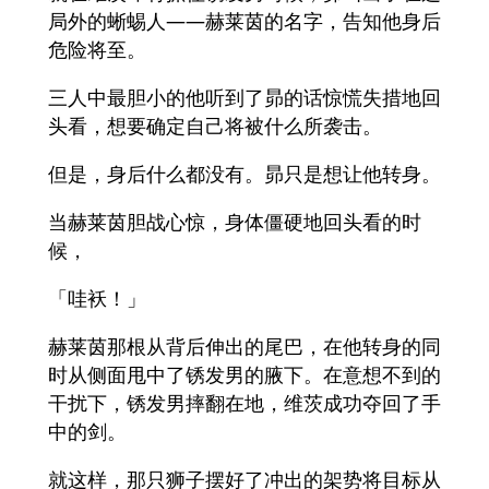
局外的蜥蜴人——赫莱茵的名字，告知他身后
危险将至。
三人中最胆小的他听到了昴的话惊慌失措地回
头看，想要确定自己将被什么所袭击。
但是，身后什么都没有。昴只是想让他转身。
当赫莱茵胆战心惊，身体僵硬地回头看的时
候，
「哇袄！」
赫莱茵那根从背后伸出的尾巴，在他转身的同
时从侧面甩中了锈发男的腋下。在意想不到的
干扰下，锈发男摔翻在地，维茨成功夺回了手
中的剑。
就这样，那只狮子摆好了冲出的架势将目标从