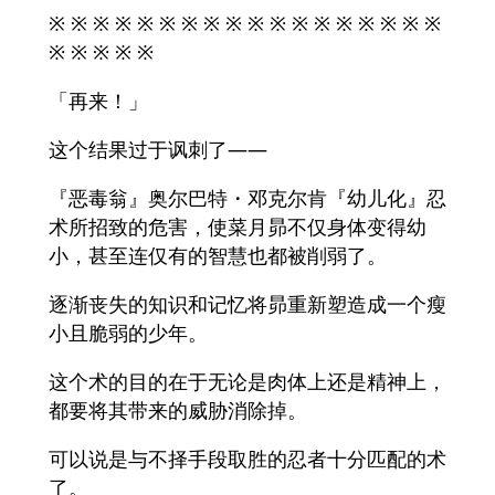
※ ※ ※ ※ ※ ※ ※ ※ ※ ※ ※ ※ ※ ※ ※ ※ ※ ※
※ ※ ※ ※ ※
「再来！」
这个结果过于讽刺了——
『恶毒翁』奥尔巴特・邓克尔肯『幼儿化』忍
术所招致的危害，使菜月昴不仅身体变得幼
小，甚至连仅有的智慧也都被削弱了。
逐渐丧失的知识和记忆将昴重新塑造成一个瘦
小且脆弱的少年。
这个术的目的在于无论是肉体上还是精神上，
都要将其带来的威胁消除掉。
可以说是与不择手段取胜的忍者十分匹配的术
了。