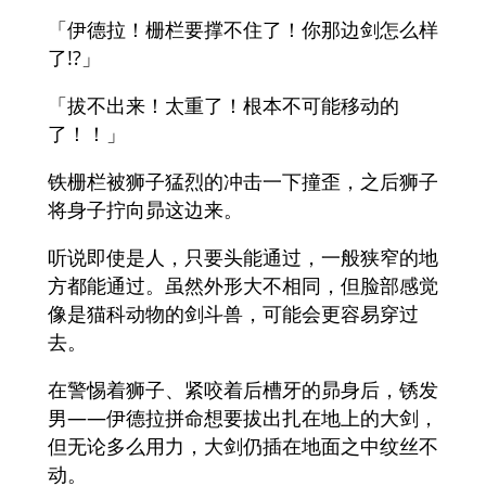
「伊德拉！栅栏要撑不住了！你那边剑怎么样
了!?」
「拔不出来！太重了！根本不可能移动的
了！！」
铁栅栏被狮子猛烈的冲击一下撞歪，之后狮子
将身子拧向昴这边来。
听说即使是人，只要头能通过，一般狭窄的地
方都能通过。虽然外形大不相同，但脸部感觉
像是猫科动物的剑斗兽，可能会更容易穿过
去。
在警惕着狮子、紧咬着后槽牙的昴身后，锈发
男——伊德拉拼命想要拔出扎在地上的大剑，
但无论多么用力，大剑仍插在地面之中纹丝不
动。