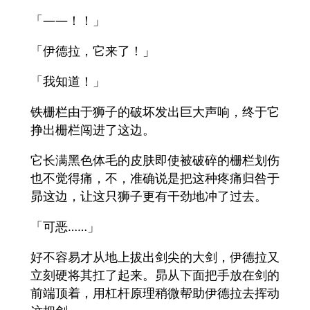
「——！！」
「伊德拉，它来了！」
「我知道！」
铁栅栏由于狮子的破坏发出巨大声响，终于它
挣出栅栏闯进了这边。
它长满黑色体毛的皮肤即使被破碎的栅栏划伤
也不觉得痛，不，准确说是把这种疼痛归咎于
昴这边，让这只狮子更有干劲地冲了过去。
「可恶……」
好不容易才从地上拔出剑尖的大剑，伊德拉又
立刻硬将其扛了起来。昴从下面把手放在剑的
前端顶着，用杠杆原理稍微帮助伊德拉去挥动