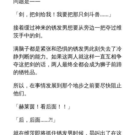
问题是——
「剑，把剑给我！我要把那只剑斗兽……」
接着缓过神来的锈发男想要从旁边一把夺过维
茨手中的剑。
满脑子都是紧张和恐惧的锈发男此刻失去了冷
静判断的能力。如果这两人就这样一直互相争
夺这把剑的话，两人最终全都会成为狮子前蹄
的牺牲品。
所以，在事情发展到那个地步之前要尽快阻止
他们。
「赫莱茵！看后面！！」
「后，后面……?!」
就在维茨即将抓住锈发男时候，昴叫出了在这