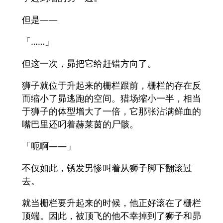
但是——
「……」
但这一次，昴把它给赶错方向了。
狮子就位于升起来的栅栏跟前，栅栏的存在反
而缩小了昴逃跑的空间。猎场缩小一半，相当
于狮子的体型增大了一倍，它那张沾满鲜血的
嘴巴里还叼着赫莱茵的尸骸。
「呃啊——」
不仅如此，锈发男惨叫着从狮子脚下翻滚过
去。
就当栅栏要升起来的时候，他正好滚在了栅栏
顶端。因此，被顶飞的他不幸掉到了狮子和昴