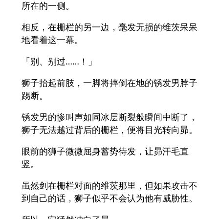
所在的一侧。
相反，在栅栏的另一边，毫发无损的维茨呆呆
地看着这一幕。
「别、别过……！」
狮子抬起前肢，一脚将摔倒在地的锈发男脖子
踢断。
锈发男的惨叫声如同冰层断裂般瞬间中断了，
狮子无法越过背后的栅栏，便将目光转向昴。
眼前的狮子微微屈身蓄势待发，让昴汗毛直
竖。
虽然剑在栅栏对面的维茨那里，但如果攻击不
到自己的话，狮子似乎不会认为他有威胁性。