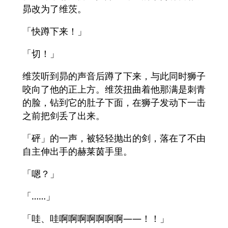
昴改为了维茨。
「快蹲下来！」
「切！」
维茨听到昴的声音后蹲了下来，与此同时狮子
咬向了他的正上方。维茨扭曲着他那满是刺青
的脸，钻到它的肚子下面，在狮子发动下一击
之前把剑丢了出来。
「砰」的一声，被轻轻抛出的剑，落在了不由
自主伸出手的赫莱茵手里。
「嗯？」
「……」
「哇、哇啊啊啊啊啊啊啊——！！」