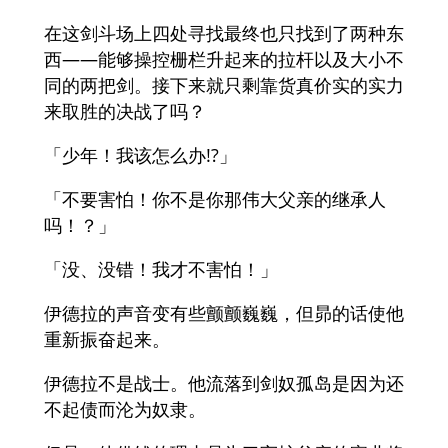
在这剑斗场上四处寻找最终也只找到了两种东
西——能够操控栅栏升起来的拉杆以及大小不
同的两把剑。接下来就只剩靠货真价实的实力
来取胜的决战了吗？
「少年！我该怎么办!?」
「不要害怕！你不是你那伟大父亲的继承人
吗！？」
「没、没错！我才不害怕！」
伊德拉的声音变有些颤颤巍巍，但昴的话使他
重新振奋起来。
伊德拉不是战士。他流落到剑奴孤岛是因为还
不起债而沦为奴隶。