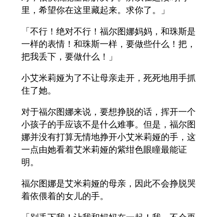
里，希望你在这里藏起来。求你了。」
「不行！绝对不行！福尔图娜妈妈，和珠斯是
一样的表情！和珠斯一样，要做些什么！把，
把我丢下，要做什么！」
小艾米莉娅为了不让母亲走开，死死地用手抓
住了她。
对于福尔图娜来说，要想挣脱的话，挥开一个
小孩子的手应该不是什么难事。但是，福尔图
娜并没有打算无情地挣开小艾米莉娅的手，这
一点由她看着艾米莉娅的紫绀色眼瞳最能证
明。
福尔图娜是艾米莉娅的母亲，因此不会挣脱哭
着依偎着的女儿的手。