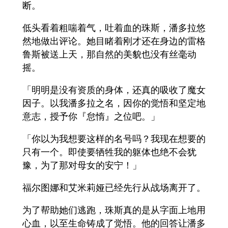
断。
低头看着粗喘着气，吐着血的珠斯，潘多拉悠
然地做出评论。她目睹着刚才还在身边的雷格
鲁斯被送上天，那自然的美貌也没有丝毫动
摇。
「明明是没有资质的身体，还真的吸收了魔女
因子。以我潘多拉之名，因你的觉悟和坚定地
意志，授予你『怠惰』之位吧。」
「你以为我想要这样的名号吗？我现在想要的
只有一个。即使要牺牲我的躯体也绝不会犹
豫，为了那对母女的安宁！」
福尔图娜和艾米莉娅已经先行从战场离开了。
为了帮助她们逃跑，珠斯真的是从字面上地用
心血，以至生命铸成了觉悟。他的回答让潘多