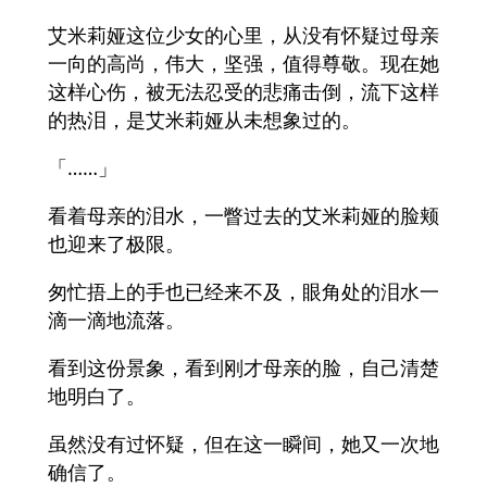
艾米莉娅这位少女的心里，从没有怀疑过母亲
一向的高尚，伟大，坚强，值得尊敬。现在她
这样心伤，被无法忍受的悲痛击倒，流下这样
的热泪，是艾米莉娅从未想象过的。
「……」
看着母亲的泪水，一瞥过去的艾米莉娅的脸颊
也迎来了极限。
匆忙捂上的手也已经来不及，眼角处的泪水一
滴一滴地流落。
看到这份景象，看到刚才母亲的脸，自己清楚
地明白了。
虽然没有过怀疑，但在这一瞬间，她又一次地
确信了。