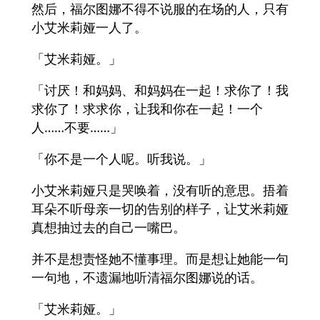
然后，福尔图娜不得不说服的在场的人，只有
小艾米莉娅一人了。
「艾米莉娅。」
「讨厌！和妈妈、和妈妈在一起！求你了！我
求你了！求求你，让我和你在一起！一个
人……不要……」
「你不是一个人呢。听我说。」
小艾米莉娅只是哭唤着，没有听的意思。捂着
耳朵不听母亲一切的告别的样子，让艾米莉娅
真想抽过去的自己一嘴巴。
并不是想责怪她不懂事理。而是想让她能一句
一句地，不遗漏地听清福尔图娜说的话。
「艾米莉娅。」