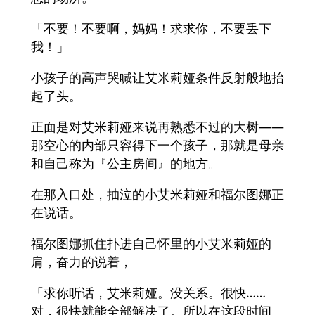
「不要！不要啊，妈妈！求求你，不要丢下
我！」
小孩子的高声哭喊让艾米莉娅条件反射般地抬
起了头。
正面是对艾米莉娅来说再熟悉不过的大树——
那空心的内部只容得下一个孩子，那就是母亲
和自己称为『公主房间』的地方。
在那入口处，抽泣的小艾米莉娅和福尔图娜正
在说话。
福尔图娜抓住扑进自己怀里的小艾米莉娅的
肩，奋力的说着，
「求你听话，艾米莉娅。没关系。很快……
对，很快就能全部解决了。所以在这段时间