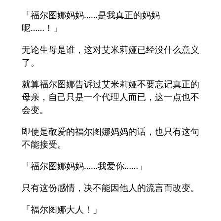
「福尔图娜妈妈……是我真正的妈妈
呢……！」
无论生母是谁，这对艾米莉娅已经没什么意义
了。
就算福尔图娜告诉过艾米莉娅不要忘记真正的
母亲，自己只是一个代理人而已，这一点也不
会变。
即使是敬爱的福尔图娜妈妈的话，也只有这句
不能接受。
「福尔图娜妈妈……我爱你……」
只有这份感情，决不能因他人的流言而改变。
「福尔图娜大人！」