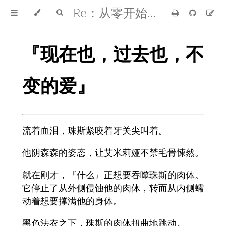
Re：从零开始的异世界生活
『现在也，过去也，不
变的爱』
流着血泪，珠斯紧咬着牙关尖叫着。
他阴森森的姿态，让艾米莉娅不禁毛骨悚然。
就在刚才，『什么』正想要吞噬珠斯的肉体。
它停止了从外侧侵蚀他的肉体，转而从内侧蠕
动着想要撑满他的身体。
黑色法衣之下，珠斯的肉体扭曲地跳动。