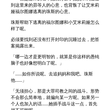
到这里来的昴等人的心意，也背叛了让艾米莉
娅福尔图娜逃离的珠斯的心意。
珠斯帮助下逃离的福尔图娜和小艾米莉娅怎么
样了呢。
必须要找到还没有打开封印的沉睡过去，把答
案揭露出来。
「哪一边才是更明智的，就算是你这样的愚钝
脑子也好像想明白了呢。」
「……如你所说呢。去追妈妈和我吧。珠斯
他……」
「无须担心，那是大罪司教之间的战斗。形势
不会那么简单地，就偏向某一方呢。如果另一
个人也加入的话……她插手战斗这一点，首先