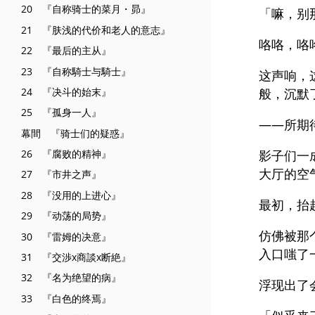
20 『自称骑士的菜月・昴』
「嘛，别
21 『肤浅的代价和老人的意志』
咯咯，咯
22 『最后的主从』
23 『自称騎士与騎士』
这声响，
24 『决斗的始末』
般，沉默
25 『孤身一人』
——所期
幕間 『骑士们的疑惑』
26 『腐败的精神』
影子们一
大厅的空
27 『市井之声』
28 『没用的上进心』
最初，抬
29 『动荡的局势』
仿佛被那
30 『雷姆的决意』
入口嗤了
31 『交渉x商談x断絶』
32 『名为绝望的病』
浮现出了
33 『白色的终焉』