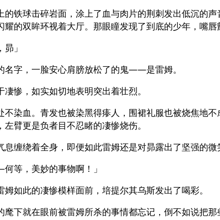
上的铁球击碎岩面，涂上了血与肉片的荆刺发出低沉的声
闪耀的双眸环视着大厅。那眼瞳发现了到底的少年，嘴唇
，昴」
的名字，一脸安心肩膀放松了的鬼——是雷姆。
于凄惨，如实如切地表明突出着壮烈。
处不染血。青发也被染黑得瘆人，围裙礼服也被烧焦地不
，左臂更是负者目不忍睹的凄惨烧伤。
气息缠绕着全身，即便如此雷姆还是对昴露出了坚强的微
—何等，美妙的事物啊！」
雷姆如此的凄惨模样面前，培提尔其乌斯发出了喝彩。
的麾下就在眼前被雷姆所杀的事情都忘记，倒不如说把那