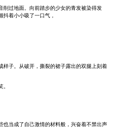
音削过地面。向前踏步的少女的青发被染得发
颤抖着小小吸了一口气，
成样子。从破开，撕裂的裙子露出的双腿上刻着
笑。
些也当成了自己激情的材料般，兴奋着不禁出声