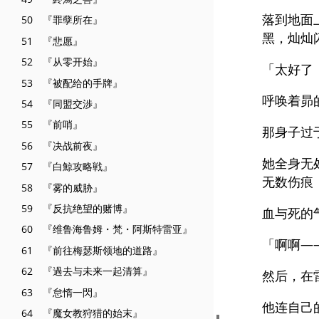
落到地面
50 『罪孽所在』
黑，灿灿
51 『悲愿』
52 『从零开始』
「太好了
53 『被配给的手牌』
呼唤着昴
54 『同盟交渉』
55 『前哨』
那身子过
56 『决战前夜』
她全身无
57 『白鯨攻略戦』
无数伤痕
58 『雾的威胁』
59 『反抗绝望的赌博』
血与死的
60 『维鲁海鲁姆・梵・阿斯特雷亚』
「啊啊—
61 『前往梅瑟斯领地的道路』
62 『過去与未来一起清算』
然后，在
63 『怠惰一閃』
他连自己
64 『魔女教狩猎的始末』