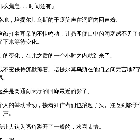
那么焦急……时间还有」
咯地，培提尔其乌斯的干瘪笑声在洞窟内回声着。
这敲打着耳朵的不快鸣动，让昴即便口中的闭塞感不见了
了下来等待变化。
待的变化，在此之后的一个小时之内就到来了。
成不变保持沉默跪着。培提尔其乌斯在他们之间无言地Z
气。
起头是离通向大厅的回廊最近的影子。
个人的举动带动，接着狂信者们也抬起了头。注意到影子
一声。
会让人认为嘴角裂开了一般的，欢喜表情。