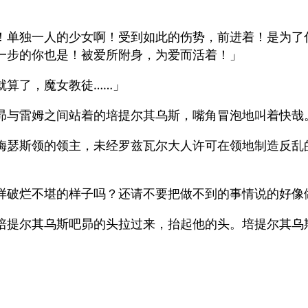
！单独一人的少女啊！受到如此的伤势，前进着！是为了
一步的你也是！被爱所附身，为爱而活着！」
就算了，魔女教徒……」
昴与雷姆之间站着的培提尔其乌斯，嘴角冒泡地叫着快哉
梅瑟斯领的领主，未经罗兹瓦尔大人许可在领地制造反乱
样破烂不堪的样子吗？还请不要把做不到的事情说的好像
培提尔其乌斯吧昴的头拉过来，抬起他的头。培提尔其乌
」
」