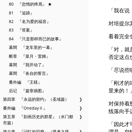
80 『怠惰的终焉』 ★
「我在说
81 『追跡』
82 『名为爱的福音』
对培提尔
83 『答案』
看着完全
84 『只是那样而已的故事』
幕間 『龙车里的一幕』
「对，就
断章 『菜月・雷姆』
否定这点
幕間 『我开动了』
「尽说些
幕間 『各自的誓言』
番外編 『王様』
「刚才的
里来的！
后记 『篇章插图』
第四章 『永远的契约』（圣域篇）
❱
对保持着
番外編 『OnedayⅡ』
❱
线落向手
第五章 『刻画历史的群星』（水门都
❱
市篇）
「因此才
谓是，怠
第六章 『记忆的回廊』（贤者之塔
❱