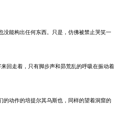
也没能构出任何东西。只是，仿佛被禁止哭笑一
字来回走着，只有脚步声和昴荒乱的呼吸在振动着
们的动作的培提尔其乌斯也，同样的望着洞窟的