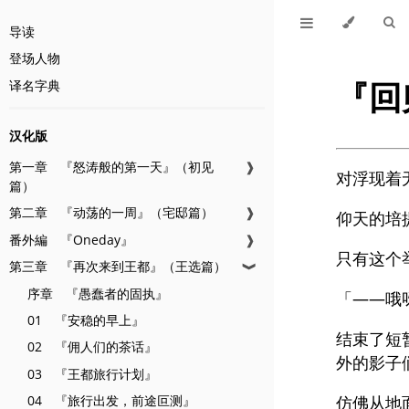
导读
登场人物
『回
译名字典
汉化版
第一章 『怒涛般的第一天』（初见
❱
对浮现着
篇）
第二章 『动荡的一周』（宅邸篇）
❱
仰天的培
番外編 『Oneday』
❱
只有这个
第三章 『再次来到王都』（王选篇）
❱
序章 『愚蠢者的固执』
「——哦
01 『安稳的早上』
结束了短
02 『佣人们的茶话』
外的影子
03 『王都旅行计划』
04 『旅行出发，前途叵测』
仿佛从地