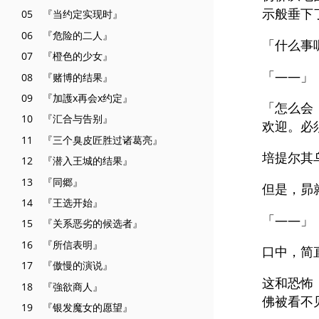
示般垂下
05 『当约定实现时』
06 『危险的二人』
「什么事
07 『橙色的少女』
「——」
08 『赌博的结果』
09 『加護x再会x约定』
「怎么会
10 『汇合与告别』
欢迎。必
11 『三个臭皮匠胜过诸葛亮』
培提尔其
12 『潜入王城的结果』
13 『同郷』
但是，昴
14 『王选开始』
「——」
15 『关系恶劣的候选者』
16 『所信表明』
口中，简
17 『傲慢的演说』
这和恐怖
18 『強欲商人』
佛被看不
19 『银发魔女的愿望』