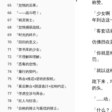
称赞。
65 『怠惰的后果』
66 『——战斗吧！』
「少女啊
年到达这
67 『精灵骑士』
68 『怠惰捕获战线』
「客套话
69 『时光的碎片』
仿佛挡在
70 『回归的意义』
71 『禁书库的少女』
「你就是
72 『不理解和理解』
罚」
73 『恶毒的怠惰』
「就以这
74 『履行的契约』
75 『再会x推迟x逆转的契机』
跪下来，
76 『幕后舞台×阴谋诡计×拉钩约定』
的头。
77 『俘虏交涉与再会』
「……动
78 『狂人与狂语』
79 『自称的骑士与最优的骑士』
「什么？