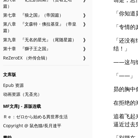
篇）
「你知道
第七章 『狼之国』（帝国篇）
❱
第八章 『文森特・佛拉基亚』（帝皇
❱
「专情的
篇）
第九章 『无名的星光』（尾随星篇）
❱
「还没有
结！」
第十章 『獅子王之国』
❱
ReZeroEX （外传合辑）
❱
——这与
文库版
「——」
Epub 资源
昴的胸中
动画资源（无圣光）
在拒绝的
MF文库J - 原版连载
追着飞起
Ｒｅ：ゼロから始める異世界生活
逼近过去
Copyright @ 鼠色猫/長月達平
「别挡在
赞助