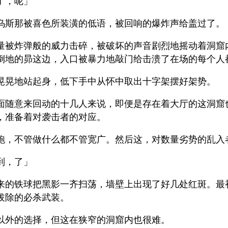
了，呢」
乌斯那被喜色所装潢的低语，被回响的爆炸声给盖过了。
量被炸弹般的威力击碎，被破坏的声音剧烈地摇动着洞窟
倒地的昴这边，入口被暴力地敲门给击溃了在场的每个人
晃晃地站起身，低下手中从怀中取出十字架摆好架势。
面随意来回动的十几人来说，即便是存在着大厅的这洞窟
，准备着对袭击者的对应。
跑，不管做什么都不管宽广。然后这，对数量劣势的乱入
到，了」
来的铁球把黑影一齐扫荡，墙壁上出现了好几处红斑。最
拔除的必杀武装。
以外的选择，但这在狭窄的洞窟内也很难。