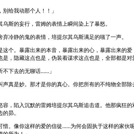
，别给我动那个人！！」
其乌斯的妄行，雷姆的表情上瞬间染上了暴怒。
舍弃冷静的鬼的表情，培提尔其乌斯满足的嗤了一声。
是这个。暴露出来的本音，暴露出来的心，暴露出来的爱
也是，隐藏这点也是，伪装着谋求这点也是，全部都是对
听不下去的无聊话……」
叫声真是妙。那才是你的真心。你把所有的不纯物全部除
」
怒容，陷入沉默的雷姆培提尔其乌斯追击道。他那疯狂的
边的昴。
可惜。像你这样的爱的信徒……为何会固执于这样的家伙
惰的所为！」