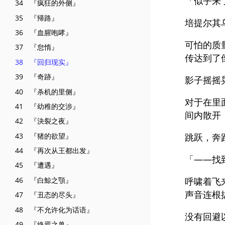
「似乎来
34 『疯狂的外侧』
35 『帰路』
培提尔其
36 『血腥咆哮』
可怕的质
37 『怠惰』
传达到了
38 『回归现实』
39 『奇跡』
影子摇摇
40 『杀机的里侧』
对于在里
41 『幼稚的交涉』
间内散开
42 『決裂之夜』
43 『猪的欲望』
跳跃，奔
44 『再次从王都出发』
「——找
45 『遭遇』
46 『白鯨之顎』
呼啸着飞
声音连根
47 『丑态的尽头』
48 『不允许化为话语』
没有回避
49 『終焉之兽』