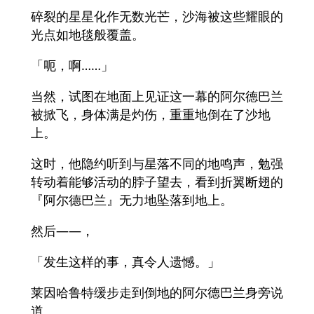
碎裂的星星化作无数光芒，沙海被这些耀眼的
光点如地毯般覆盖。
「呃，啊……」
当然，试图在地面上见证这一幕的阿尔德巴兰
被掀飞，身体满是灼伤，重重地倒在了沙地
上。
这时，他隐约听到与星落不同的地鸣声，勉强
转动着能够活动的脖子望去，看到折翼断翅的
『阿尔德巴兰』无力地坠落到地上。
然后——，
「发生这样的事，真令人遗憾。」
莱因哈鲁特缓步走到倒地的阿尔德巴兰身旁说
道。