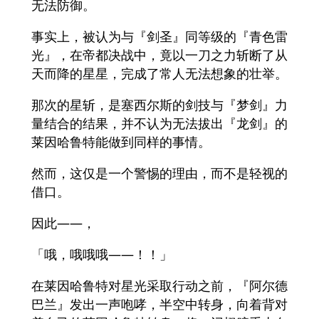
无法防御。
事实上，被认为与『剑圣』同等级的『青色雷
光』，在帝都决战中，竟以一刀之力斩断了从
天而降的星星，完成了常人无法想象的壮举。
那次的星斩，是塞西尔斯的剑技与『梦剑』力
量结合的结果，并不认为无法拔出『龙剑』的
莱因哈鲁特能做到同样的事情。
然而，这仅是一个警惕的理由，而不是轻视的
借口。
因此——，
「哦，哦哦哦——！！」
在莱因哈鲁特对星光采取行动之前，『阿尔德
巴兰』发出一声咆哮，半空中转身，向着背对