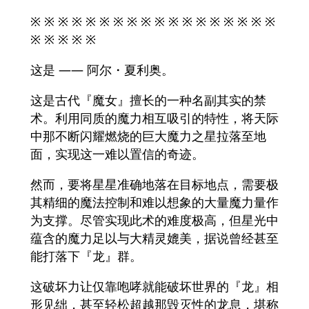
※ ※ ※ ※ ※ ※ ※ ※ ※ ※ ※ ※ ※ ※ ※ ※ ※ ※
※ ※ ※ ※ ※
这是 —— 阿尔・夏利奥。
这是古代『魔女』擅长的一种名副其实的禁
术。利用同质的魔力相互吸引的特性，将天际
中那不断闪耀燃烧的巨大魔力之星拉落至地
面，实现这一难以置信的奇迹。
然而，要将星星准确地落在目标地点，需要极
其精细的魔法控制和难以想象的大量魔力量作
为支撑。尽管实现此术的难度极高，但星光中
蕴含的魔力足以与大精灵媲美，据说曾经甚至
能打落下『龙』群。
这破坏力让仅靠咆哮就能破坏世界的『龙』相
形见绌，甚至轻松超越那毁灭性的龙息，堪称