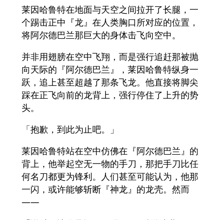
莱因哈鲁特在地面与天空之间拉开了长腿，一
个踢击正中『龙』在人类胸口所对应的位置，
将阿尔德巴兰那巨大的身体击飞向空中。
并非用翅膀在空中飞翔，而是强行追赶那被抛
向天际的『阿尔德巴兰』，莱因哈鲁特纵身一
跃，追上甚至超越了那条飞龙。他直接将脚尖
踩在正飞向前的龙背上，强行停住了上升的势
头。
「抱歉，到此为止吧。」
莱因哈鲁特站在空中仿佛在『阿尔德巴兰』的
背上，他举起空无一物的手刀，那把手刀比任
何名刀都更为锋利。人们甚至可能认为，他那
一闪，或许能够斩断『神龙』的龙壳。然而
——