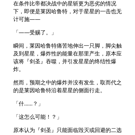
在条件比帝都决战中的星斩更为恶劣的情况
下，即便是莱因哈鲁特，对于星星的一击也无
计可施——
「——受赐了。」
瞬间，莱因哈鲁特痛苦地伸出一只脚，脚尖触
及到星星，爆炸性的能量在那里产生，原本应
该将『剑圣』吞噬，并引发星星的终结性爆
炸。
然而，预期之中的爆炸并没有发生，取而代之
的是莱因哈鲁特沿着星星的侧面行走。
「什……？」
「这怎么可能！？」
原本认为『剑圣』只能面临毁灭或回避的二选