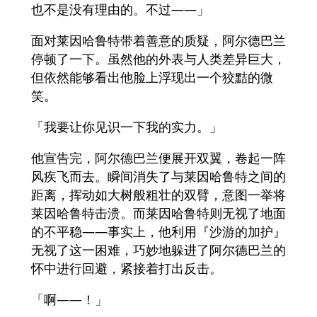
也不是没有理由的。不过——」
面对莱因哈鲁特带着善意的质疑，阿尔德巴兰
停顿了一下。虽然他的外表与人类差异巨大，
但依然能够看出他脸上浮现出一个狡黠的微
笑。
「我要让你见识一下我的实力。」
他宣告完，阿尔德巴兰便展开双翼，卷起一阵
风疾飞而去。瞬间消失了与莱因哈鲁特之间的
距离，挥动如大树般粗壮的双臂，意图一举将
莱因哈鲁特击溃。而莱因哈鲁特则无视了地面
的不平稳——事实上，他利用『沙游的加护』
无视了这一困难，巧妙地躲进了阿尔德巴兰的
怀中进行回避，紧接着打出反击。
「啊——！」