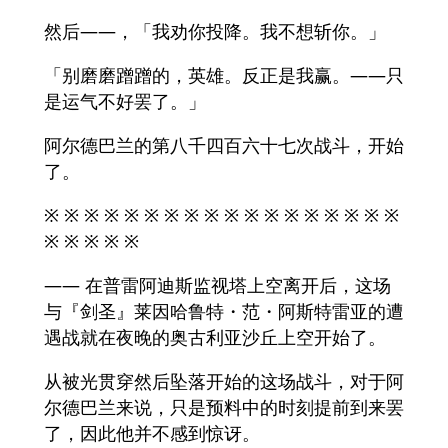
然后——，「我劝你投降。我不想斩你。」
「别磨磨蹭蹭的，英雄。反正是我赢。——只
是运气不好罢了。」
阿尔德巴兰的第八千四百六十七次战斗，开始
了。
※ ※ ※ ※ ※ ※ ※ ※ ※ ※ ※ ※ ※ ※ ※ ※ ※ ※
※ ※ ※ ※ ※
—— 在普雷阿迪斯监视塔上空离开后，这场
与『剑圣』莱因哈鲁特・范・阿斯特雷亚的遭
遇战就在夜晚的奥古利亚沙丘上空开始了。
从被光贯穿然后坠落开始的这场战斗，对于阿
尔德巴兰来说，只是预料中的时刻提前到来罢
了，因此他并不感到惊讶。