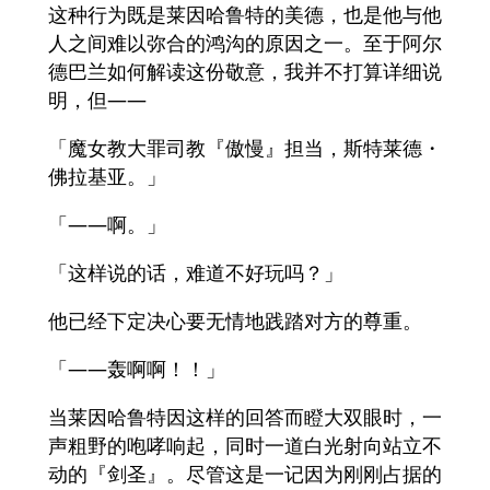
这种行为既是莱因哈鲁特的美德，也是他与他
人之间难以弥合的鸿沟的原因之一。至于阿尔
德巴兰如何解读这份敬意，我并不打算详细说
明，但——
「魔女教大罪司教『傲慢』担当，斯特莱德・
佛拉基亚。」
「——啊。」
「这样说的话，难道不好玩吗？」
他已经下定决心要无情地践踏对方的尊重。
「——轰啊啊！！」
当莱因哈鲁特因这样的回答而瞪大双眼时，一
声粗野的咆哮响起，同时一道白光射向站立不
动的『剑圣』。尽管这是一记因为刚刚占据的