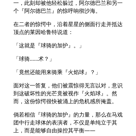
一，此刻却被他轻松躲过，阿尔德巴兰和另一
个『阿尔德巴兰』的惊呼响彻沙海。
在二者的惊愕中，沿着星星的侧面行走并抵达
顶点的莱因哈鲁特说道：
「这就是『球骑的加护』。」
「球骑……术？」
「竟然还能用来骑乘『火焰球』？」
面对这一答复，他们被震惊得无言以对，意识
到这破坏性的光芒竟被视作『火焰球』。然
而，这份惊愕很快被涌上的危机感所掩盖。
倘若相信『球骑的加护』的力量，那么在马戏
团中行走球体的表演者，不仅是单纯立于其
上，而是能够自由操控其平衡——