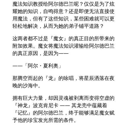
魔法知识教授给阿尔德巴兰呢？仅仅是为了炫
耀她的知识，自鸣得意？还是即便无法直接使
用魔法，但有了这些知识，某些困难就可以更
轻松地解决，从而为她的弟子铺平道路？
这两者都不过是『魔女』的真正目的所带来的
附加效果。魔女将魔法知识灌输给阿尔德巴兰
的真正原因，是因为——
——「阿尔・夏利奥」
那腾空而起的『龙』的咏唱，将星辰洒落在夜
晚的沙海中。
拥有巨大力量，却因灵魂被剥离而变得空虚的
『神龙』波克肯尼卡 —— 其龙壳中蕴藏着
『记忆』的阿尔德巴兰，终于能够满足魔女赋
予他的珍宝发光所需的条件。