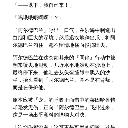
「——退下，我自己来！」
「呜哦哦哦啊啊！？」
『阿尔德巴兰』呼出一口气，在沙海中制造出
白烟和巨大的深坑，然后迅疾地伸出爪，将阿
尔德巴兰勾住，毫不留情地横向投掷出去。
阿尔德巴兰在这突如其来的『同伴』行动中被
翻来覆去地甩动，几近水平地滚动在沙地上，
最终停下来。他吐去从头盔缝隙中飘入的沙
尘，抬头看到『阿尔德巴兰』并不是在背叛，
而是在保护他。
原本应被『龙』的呼吸正面击中的莱因哈鲁特
却毫发无伤，正向『阿尔德巴兰』飞扑过来，
这是一场出乎意料的怪物大对决。
「连烧伤都没有！这可不是可爱的问题，这是