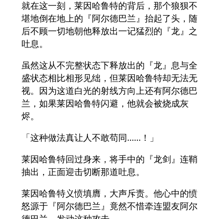
就在这一刻，莱因哈鲁特的背后，那个狼狈不
堪地倒在地上的『阿尔德巴兰』抬起了头，随
后不顾一切地朝他释放出一记猛烈的『龙』之
吐息。
虽然这从不完整状态下释放出的『龙』息与全
盛状态相比相形见绌，但莱因哈鲁特却无法无
视。因为这道白光的射线方向上还有阿尔德巴
兰，如果莱因哈鲁特闪避，他就会被烧成灰
烬。
「这种做法真让人不敢苟同……！」
莱因哈鲁特回过身来，将手中的『龙剑』连鞘
抽出，正面迎击切断那道吐息。
莱因哈鲁特义愤填膺，大声斥责。他心中的愤
怒源于『阿尔德巴兰』竟然不惜牵连盟友阿尔
德巴兰，发动这种攻击。