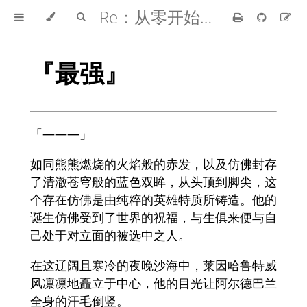
Re：从零开始的异世界生活
『最强』
「———」
如同熊熊燃烧的火焰般的赤发，以及仿佛封存
了清澈苍穹般的蓝色双眸，从头顶到脚尖，这
个存在仿佛是由纯粹的英雄特质所铸造。他的
诞生仿佛受到了世界的祝福，与生俱来便与自
己处于对立面的被选中之人。
在这辽阔且寒冷的夜晚沙海中，莱因哈鲁特威
风凛凛地矗立于中心，他的目光让阿尔德巴兰
全身的汗毛倒竖。