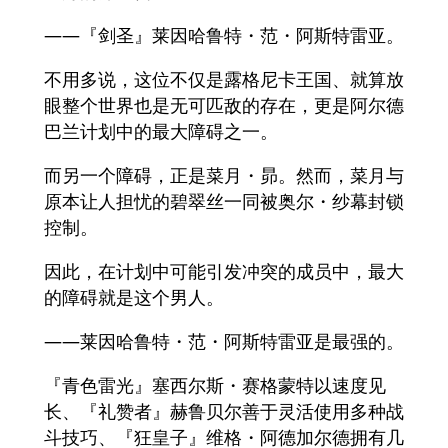
——『剑圣』莱因哈鲁特・范・阿斯特雷亚。
不用多说，这位不仅是露格尼卡王国、就算放
眼整个世界也是无可匹敌的存在，更是阿尔德
巴兰计划中的最大障碍之一。
而另一个障碍，正是菜月・昴。然而，菜月与
原本让人担忧的碧翠丝一同被奥尔・纱幕封锁
控制。
因此，在计划中可能引发冲突的成员中，最大
的障碍就是这个男人。
——莱因哈鲁特・范・阿斯特雷亚是最强的。
『青色雷光』塞西尔斯・赛格蒙特以速度见
长、『礼赞者』赫鲁贝尔善于灵活使用多种战
斗技巧、『狂皇子』维格・阿德加尔德拥有几