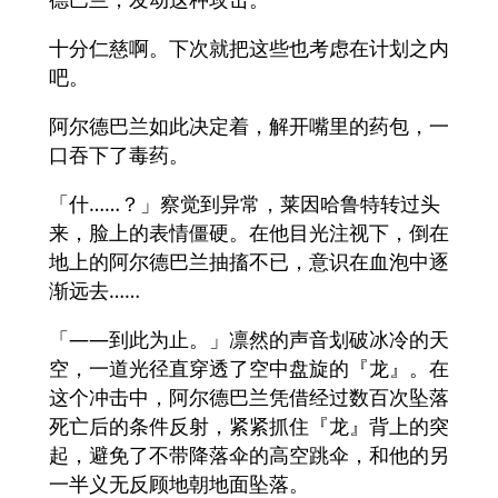
十分仁慈啊。下次就把这些也考虑在计划之内
吧。
阿尔德巴兰如此决定着，解开嘴里的药包，一
口吞下了毒药。
「什……？」察觉到异常，莱因哈鲁特转过头
来，脸上的表情僵硬。在他目光注视下，倒在
地上的阿尔德巴兰抽搐不已，意识在血泡中逐
渐远去……
「——到此为止。」凛然的声音划破冰冷的天
空，一道光径直穿透了空中盘旋的『龙』。在
这个冲击中，阿尔德巴兰凭借经过数百次坠落
死亡后的条件反射，紧紧抓住『龙』背上的突
起，避免了不带降落伞的高空跳伞，和他的另
一半义无反顾地朝地面坠落。