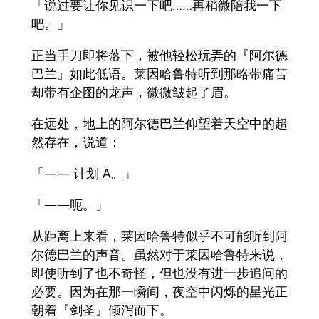
「说过要让你见识一下吧……再稍微陪我一下
吧。」
正当手刀即将落下，被他轻松玩弄的『阿尔德
巴兰』如此低语。莱因哈鲁特听到那略带痛苦
却带有企图的龙声，微微皱起了眉。
在远处，地上的阿尔德巴兰仰望着天空中的超
然存在，说道：
「—— 计划 A。」
「——呃。」
从距离上来看，莱因哈鲁特似乎不可能听到阿
尔德巴兰的声音。虽然对于莱因哈鲁特来说，
即使听到了也不奇怪，但也没有进一步追问的
必要。因为在那一瞬间，夜空中闪烁的星光正
朝着『剑圣』倾泻而下。