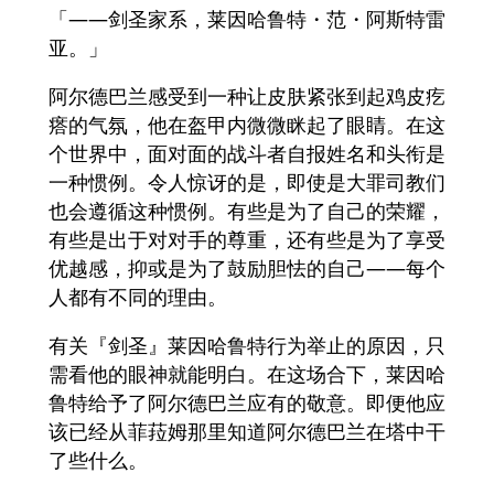
「——剑圣家系，莱因哈鲁特・范・阿斯特雷
亚。」
阿尔德巴兰感受到一种让皮肤紧张到起鸡皮疙
瘩的气氛，他在盔甲内微微眯起了眼睛。在这
个世界中，面对面的战斗者自报姓名和头衔是
一种惯例。令人惊讶的是，即使是大罪司教们
也会遵循这种惯例。有些是为了自己的荣耀，
有些是出于对对手的尊重，还有些是为了享受
优越感，抑或是为了鼓励胆怯的自己——每个
人都有不同的理由。
有关『剑圣』莱因哈鲁特行为举止的原因，只
需看他的眼神就能明白。在这场合下，莱因哈
鲁特给予了阿尔德巴兰应有的敬意。即便他应
该已经从菲菈姆那里知道阿尔德巴兰在塔中干
了些什么。