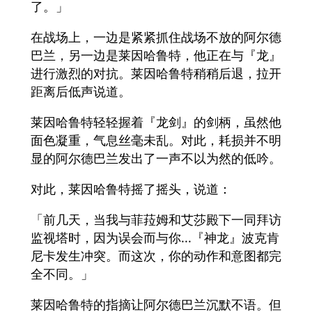
了。」
在战场上，一边是紧紧抓住战场不放的阿尔德
巴兰，另一边是莱因哈鲁特，他正在与『龙』
进行激烈的对抗。莱因哈鲁特稍稍后退，拉开
距离后低声说道。
莱因哈鲁特轻轻握着『龙剑』的剑柄，虽然他
面色凝重，气息丝毫未乱。对此，耗损并不明
显的阿尔德巴兰发出了一声不以为然的低吟。
对此，莱因哈鲁特摇了摇头，说道：
「前几天，当我与菲菈姆和艾莎殿下一同拜访
监视塔时，因为误会而与你...『神龙』波克肯
尼卡发生冲突。而这次，你的动作和意图都完
全不同。」
莱因哈鲁特的指摘让阿尔德巴兰沉默不语。但