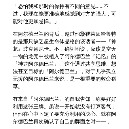
「恐怕我和那时的你持有不同的意见……不
过，我现在能更准确地感觉到对方的强大，可
能对他更加忌惮。」
在阿尔德巴兰的背后，越过他凝视莱因哈鲁特
的是那只缺乏超生命体品格的谈话者——『神
龙』波克肯尼卡。不，确切地说，应该是空无
一物的龙壳中被植入了阿尔德巴兰『记忆』的
『神龙阿尔德巴兰』。这个通过共享思维、想
法甚至目标的『阿尔德巴兰』，对于几乎孤立
无援的阿尔德巴兰来说，是一根重要的救命稻
草。
有来自『阿尔德巴兰』的自我告知，称要好好
利用这张王牌。虽说一开始就没有打算客气，
但他在心中下定了要充分利用的决心。就在阿
尔德巴兰再次确认了自己的牌面之时——，