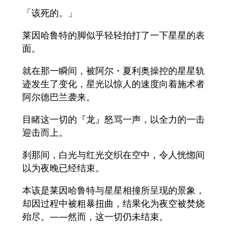
「该死的。」
莱因哈鲁特的脚似乎轻轻拍打了一下星星的表
面。
就在那一瞬间，被阿尔・夏利奥操控的星星轨
迹发生了变化，星光以惊人的速度向着施术者
阿尔德巴兰袭来。
目睹这一切的『龙』怒骂一声，以全力的一击
迎击而上。
刹那间，白光与红光交织在空中，令人恍惚间
以为夜晚已经结束。
本该是莱因哈鲁特与星星相撞所呈现的景象，
却因过程中被粗暴扭曲，结果化为夜空被焚烧
殆尽。——然而，这一切仍未结束。