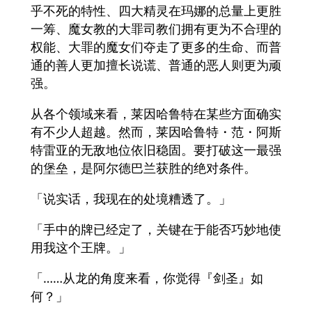
乎不死的特性、四大精灵在玛娜的总量上更胜
一筹、魔女教的大罪司教们拥有更为不合理的
权能、大罪的魔女们夺走了更多的生命、而普
通的善人更加擅长说谎、普通的恶人则更为顽
强。
从各个领域来看，莱因哈鲁特在某些方面确实
有不少人超越。然而，莱因哈鲁特・范・阿斯
特雷亚的无敌地位依旧稳固。要打破这一最强
的堡垒，是阿尔德巴兰获胜的绝对条件。
「说实话，我现在的处境糟透了。」
「手中的牌已经定了，关键在于能否巧妙地使
用我这个王牌。」
「……从龙的角度来看，你觉得『剑圣』如
何？」