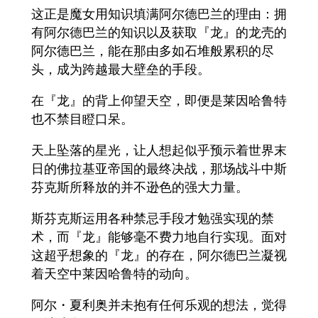
这正是魔女用知识填满阿尔德巴兰的理由：拥
有阿尔德巴兰的知识以及获取『龙』的龙壳的
阿尔德巴兰，能在那由多如石堆般累积的尽
头，成为跨越最大壁垒的手段。
在『龙』的背上仰望天空，即便是莱因哈鲁特
也不禁目瞪口呆。
天上坠落的星光，让人想起似乎预示着世界末
日的佛拉基亚帝国的最终决战，那场战斗中斯
芬克斯所释放的并不逊色的强大力量。
斯芬克斯运用各种禁忌手段才勉强实现的禁
术，而『龙』能够毫不费力地自行实现。面对
这超乎想象的『龙』的存在，阿尔德巴兰凝视
着天空中莱因哈鲁特的动向。
阿尔・夏利奥并未抱有任何乐观的想法，觉得