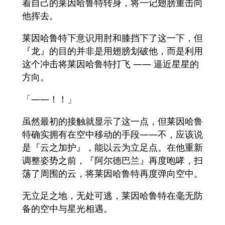
着自己的莱因哈鲁特转身，将一记翅膀重击向
他挥去。
莱因哈鲁特下意识用肘和膝挡下了这一下，但
『龙』的目的并非是用翅膀划破他，而是利用
这个冲击将莱因哈鲁特打飞 —— 逼近星星的
方向。
「——！！」
虽然最初的接触就显示了这一点，但莱因哈鲁
特确实拥有在空中移动的手段——不，应该说
是『云之加护』，能以云为立足点。在他重新
调整姿势之前，『阿尔德巴兰』再度咆哮，扫
荡了周围的云，将莱因哈鲁特再度弹向空中。
无立足之地，无处可逃，莱因哈鲁特在毫无防
备的空中与星光相遇。