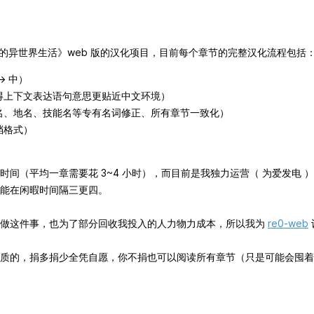
始的异世界生活》web 版的汉化项目，目前每个章节的完整汉化流程包括
> 中）
得上下文表达语句意思更贴近中文环境）
名、地名、技能名等专有名词修正、所有章节一致化）
档格式）
时间（平均一章需要花 3~4 小时），而目前是我独力运营（ 为爱发电 
能在闲暇时间隔三更四。
去做这件事，也为了部分回收我投入的人力物力成本，所以我为
re0-web
质的，捐多捐少全凭自愿，你不捐也可以阅读所有章节（只是可能会囤着