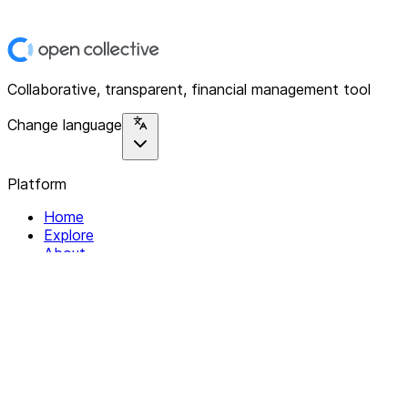
Collaborative, transparent, financial management tool
Change language
Platform
Home
Explore
About
Contact
Solutions
For Organizations
For Collectives
Resources