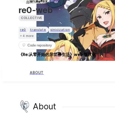
re0-web
COLLECTIVE
re0
translate
sinicization
+ 4 more
Code repository
《Re:从零开始的异世界生活》web 版汉化
ABOUT
About