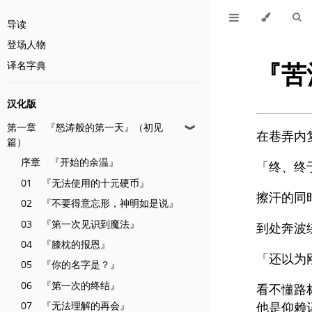
导读
登场人物
『苦
译名字典
汉化版
第一章 『怒涛般的第一天』（初见
❱
在巷弄内
篇）
序章 『开始的余温』
「终、终
01 『无法使用的十元硬币』
擦汗的同
02 『不要得意忘形，神明如是说』
03 『第一次见识到魔法』
到处奔波
04 『膝枕的报恩』
「还以为
05 『你的名字是？』
06 『第一次的终结』
看不懂路
07 『无法理解的再会』
他是仰赖