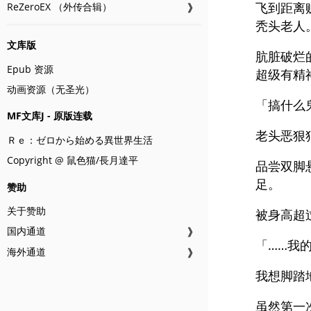
飞到距离
ReZeroEX （外传合辑）
❱
秃头老人
文库版
肮脏破烂
Epub 资源
超级有精
动画资源（无圣光）
「搞什么
MF文库J - 原版连载
老头恶狠
Ｒｅ：ゼロから始める異世界生活
Copyright @ 鼠色猫/長月達平
品尝双脚
足。
赞助
关于赞助
被身高超
国内通道
❱
「……我
海外通道
❱
我想脚踏
虽然第一