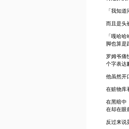
「我知道
而且是头
「嘎哈哈
脚也算是
罗姆爷痛
个字表达
他虽然开
在赃物库
在黑暗中
在却在眼
反过来说