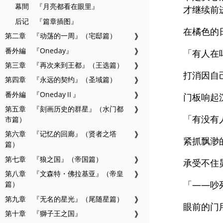
幕間 『月亮都看在眼里』
才继续前
后记 『篇章插图』
在橘色的
第二章 『动荡的一周』（宅邸篇）
❱
番外編 『Oneday』
❱
「有人在
第三章 『再次来到王都』（王选篇）
❱
打消因自
第四章 『永远的契约』（圣域篇）
❱
番外編 『OnedayⅡ』
❱
门板响起
第五章 『刻画历史的群星』（水门都
❱
「有没有
市篇）
第六章 『记忆的回廊』（贤者之塔
❱
紧抓飘渺
篇）
第七章 『狼之国』（帝国篇）
❱
承受不住
第八章 『文森特・佛拉基亚』（帝皇
❱
「——吵
篇）
第九章 『无名的星光』（尾随星篇）
❱
眼前的门
第十章 『獅子王之国』
❱