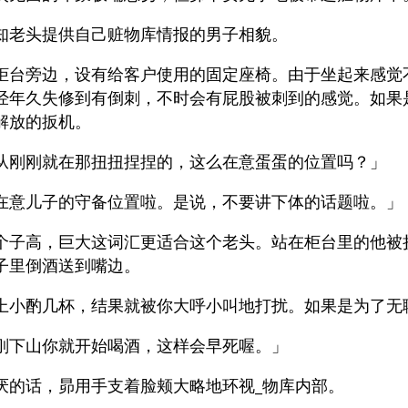
知老头提供自己赃物库情报的男子相貌。
柜台旁边，设有给客户使用的固定座椅。由于坐起来感觉
经年久失修到有倒刺，不时会有屁股被刺到的感觉。如果
解放的扳机。
从刚刚就在那扭扭捏捏的，这么在意蛋蛋的位置吗？」
在意儿子的守备位置啦。是说，不要讲下体的话题啦。」
个子高，巨大这词汇更适合这个老头。站在柜台里的他被
子里倒酒送到嘴边。
上小酌几杯，结果就被你大呼小叫地打扰。如果是为了无
刚下山你就开始喝酒，这样会早死喔。」
厌的话，昴用手支着脸颊大略地环视_物库内部。