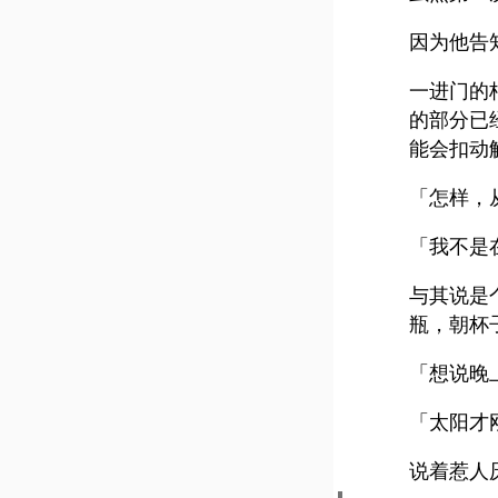
因为他告
一进门的
的部分已
能会扣动
「怎样，
「我不是
与其说是
瓶，朝杯
「想说晚
「太阳才
说着惹人