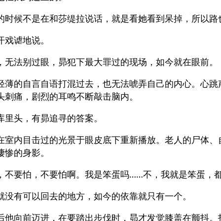
的时候不是在和莎缇拉说话，就是看她看到呆掉，所以路
汗戏谑地说。
，无法别过眼，昴犯下最大罪过的现场，如今就在眼前。
轻薄的自言自语打混过去，也无法唬弄自己的内心。心跳
头刺痛，剧烈的耳鸣不断敲击脑内。
库里头，有昴追寻的答案。
在室内目击过的光景于眼皮底下重新播放。老人的尸体、
凄惨的身影。
，不要怕，不要怕啊。我是笨蛋吗……不，我就是笨蛋，
就没有可以回去的地方，如今的依靠就只有一个。
后他向前迈进，在要踏出步伐时，昴才发觉膝盖在颤抖。