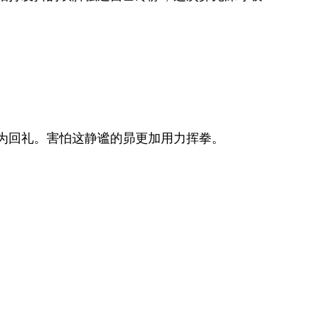
为回礼。害怕这静谧的昴更加用力挥拳。