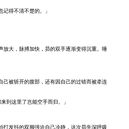
也记得不清不楚的。」
声放大，脉搏加快，昴的双手逐渐变得沉重。唾
自己被斩开的腹部，还有因自己的过错而被牵连
都来到这里了岂能空手而归。」
拍打发抖的双脚强迫自己冷静，这次昴先深呼吸