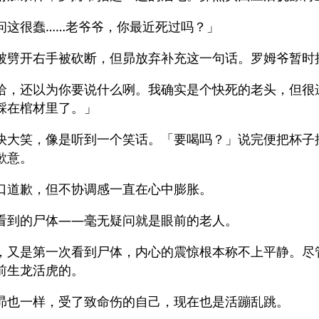
问这很蠢……老爷爷，你最近死过吗？」
被劈开右手被砍断，但昴放弃补充这一句话。罗姆爷暂时
哈，还以为你要说什么咧。我确实是个快死的老头，但很
踩在棺材里了。」
快大笑，像是听到一个笑话。「要喝吗？」说完便把杯子
歉意。
口道歉，但不协调感一直在心中膨胀。
看到的尸体——毫无疑问就是眼前的老人。
，又是第一次看到尸体，内心的震惊根本称不上平静。尽
前生龙活虎的。
昴也一样，受了致命伤的自己，现在也是活蹦乱跳。