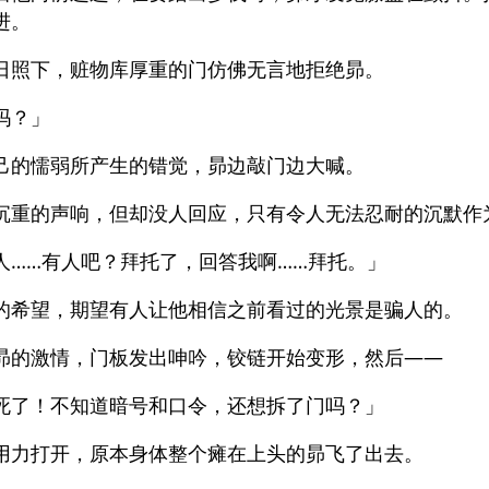
进。
日照下，赃物库厚重的门仿佛无言地拒绝昴。
吗？」
己的懦弱所产生的错觉，昴边敲门边大喊。
沉重的声响，但却没人回应，只有令人无法忍耐的沉默作
人……有人吧？拜托了，回答我啊……拜托。」
的希望，期望有人让他相信之前看过的光景是骗人的。
昴的激情，门板发出呻吟，铰链开始变形，然后——
死了！不知道暗号和口令，还想拆了门吗？」
用力打开，原本身体整个瘫在上头的昴飞了出去。