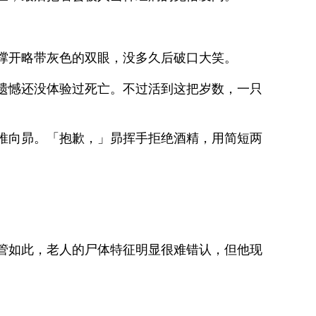
撑开略带灰色的双眼，没多久后破口大笑。
遗憾还没体验过死亡。不过活到这把岁数，一只
推向昴。「抱歉，」昴挥手拒绝酒精，用简短两
管如此，老人的尸体特征明显很难错认，但他现