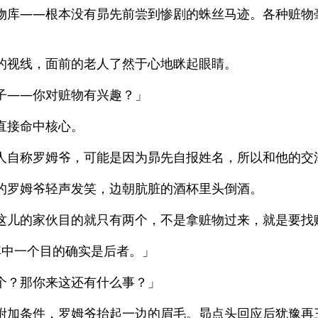
物库——根本没有昴先前尝到惨剧的蛛丝马迹。各种赃物
的视线，面前的老人了然于心地眯起眼睛。
子——你对赃物有兴趣？」
直接命中核心。
人自称罗姆爷，可能是因为昴先自报姓名，所以和他的交
的罗姆爷轻声发笑，边朝肮脏的酒杯里头倒酒。
这儿的家伙目的就只有两个，不是拿赃物过来，就是要找
其中一个目的确实是后者。」
个？那你来这还有什么事？」
附加条件，罗姆爷抬起一边的眉毛。昴点头回应后犹豫再