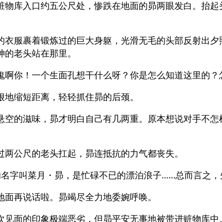
赃物库入口约五公尺处，惨跌在地面的昴两眼发白。抬起
。
的衣服裹着锻炼过的巨大身躯，光滑无毛的头部反射出夕
神的老头站在那里。
鬼啊你！一个生面孔想干什么呀？你是怎么知道这里的？
狠地缩短距离，轻轻抓住昴的后颈。
悬空的滋味，昴才明白自己有几两重。原本想说对手不怎
过两公尺的老头扛起，昴连抵抗的力气都丧失。
的名字叫菜月・昴，是忙碌不已的漂泊浪子……总而言之，
地面再说话啦。昴竭尽全力地委婉呼唤。
次见面的印象极端恶劣，但昴平安无事地被带进赃物库中