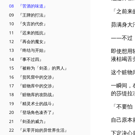
08 『苦酒的味道』
「之前来
09 『王牌的打法』
昴满身大
10 『失言的代价』
11 『迟来的抵抗』
——不过
12 『再会的魔女』
即使想用
13 『终结与开始』
液枯竭舌
14 『事不过四』
15 『被称为「剑圣」的男人』
这个赃物
16 『贫民窟中的交涉』
一瞬间，
17 『赃物库中的交涉』
的莎缇拉
18 『赃物库的攻防战』
19 『精灵术士的战斗』
「不要怕
20 『登场角色凑齐了』
自己原本
21 『剑圣的威力』
22 『从零开始的异世界生活』
下定决心