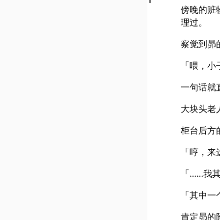
傍晚的赃
理过。
察觉到昴
「喂，小
一句话就
大块头老
柜台后方
「哼，来
「……我
「其中一
肯定昴的