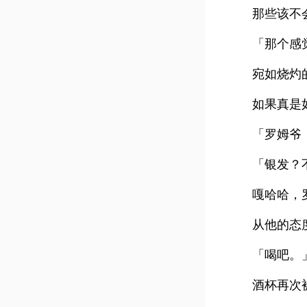
那些该不
「那个感
宛如烧灼
如果真是
「罗姆爷
「银发？
嘎哈哈，
从他的态
「喝吧。
酒杯再次