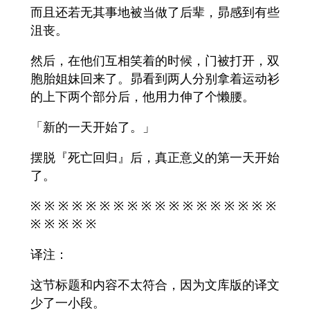
而且还若无其事地被当做了后辈，昴感到有些
沮丧。
然后，在他们互相笑着的时候，门被打开，双
胞胎姐妹回来了。昴看到两人分别拿着运动衫
的上下两个部分后，他用力伸了个懒腰。
「新的一天开始了。」
摆脱『死亡回归』后，真正意义的第一天开始
了。
※ ※ ※ ※ ※ ※ ※ ※ ※ ※ ※ ※ ※ ※ ※ ※ ※ ※
※ ※ ※ ※ ※
译注：
这节标题和内容不太符合，因为文库版的译文
少了一小段。