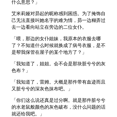
什么意思？」
艾米莉娅对昴起的昵称感到困惑。为了掩饰自
己无法直接叫她名字的难为情，昴一边糊弄过
去一边看向站立在旁边的二位女仆。
「喂，那边的女仆姐妹，我原本的衣服去哪
了？不知道什么时候就换成了病号衣服，是不
是帮我保管在屋子的某个地方了？」
「我知道了，姐姐。会不会是那块脏兮兮的灰
色布？」
「我知道了，雷姆。大概是那件带有血迹而且
又脏兮兮的深灰色抹布吧。」
「你们这么说还真是过分啊。就是那件脏兮兮
的水老鼠般颜色的灰色破布，没什么问题的话
就还给我吧。」