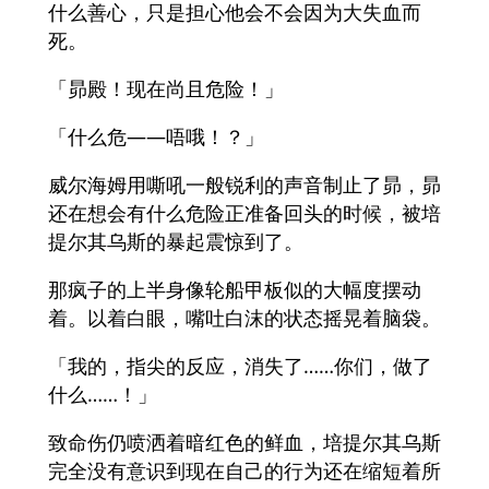
什么善心，只是担心他会不会因为大失血而
死。
「昴殿！现在尚且危险！」
「什么危——唔哦！？」
威尔海姆用嘶吼一般锐利的声音制止了昴，昴
还在想会有什么危险正准备回头的时候，被培
提尔其乌斯的暴起震惊到了。
那疯子的上半身像轮船甲板似的大幅度摆动
着。以着白眼，嘴吐白沫的状态摇晃着脑袋。
「我的，指尖的反应，消失了……你们，做了
什么……！」
致命伤仍喷洒着暗红色的鲜血，培提尔其乌斯
完全没有意识到现在自己的行为还在缩短着所