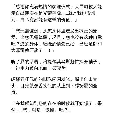
「感谢你充满热情的欢迎仪式。大罪司教大能
亲自出迎实在是光荣至极……就是我也没想
到，自己竟然能有这样的价值。」
「您无需谦逊，从您身体里迸发出稠密的宠
爱。这您无需隐藏，况且，您也没有这种自觉
吧？您的身体所缠绕的情爱已经，已经足以和
大罪司教匹敌了！！」
听了昴的话语，培提尔其乌斯赶忙挥开袖子，
一边用力蹬向地面向昴驳斥。
缠绕着狂气的的眼珠闪闪发光。嘴里伸出舌
头，目光就像舌头似的从上到下舔抚昴的全
身。
「在我感知到您的存在的时候就开始想了，果
然……您，就是『傲慢』吧？」