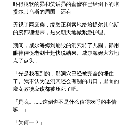
吓得腿软的昴和笑话昴的蜜蜜在已经倒下的培
提尔其乌斯的周围。还有
无视了两废柴，缇碧正利索地给培提尔其乌斯
的腕部缠绷带，热火朝天地做紧急护理。
期间，威尔海姆到崩毁的洞穴转了几圈，昴用
眼神催促老剑士赶快说结果。威尔海姆大方地
点了点头，
「光是我看到的，那洞穴已经被完全的埋住
了。我不认为这洞穴还会有别的出口，里面的
魔女教徒应该都被压死了吧。」
「是么。……这倒也不是什么值得欢呼的事情
嘛。」
「为何—？」