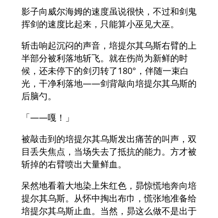
影子向威尔海姆的速度虽说很快，不过和剑鬼
挥剑的速度比起来，只能算小巫见大巫。
斩击响起沉闷的声音，培提尔其乌斯右臂的上
半部分被利落地斩飞。就在伤尚为新鲜的时
候，还未停下的剑刃转了180°，伴随一束白
光，干净利落地——剑背敲向培提尔其乌斯的
后脑勺。
「——嘎！」
被敲击到的培提尔其乌斯发出痛苦的叫声，双
目丢失焦点，当场失去了抵抗的能力。方才被
斩掉的右臂喷出大量鲜血。
呆然地看着大地染上朱红色，昴惊慌地奔向培
提尔其乌斯。从怀中掏出布巾，慌张地准备给
培提尔其乌斯止血。当然，昴这么做不是出于