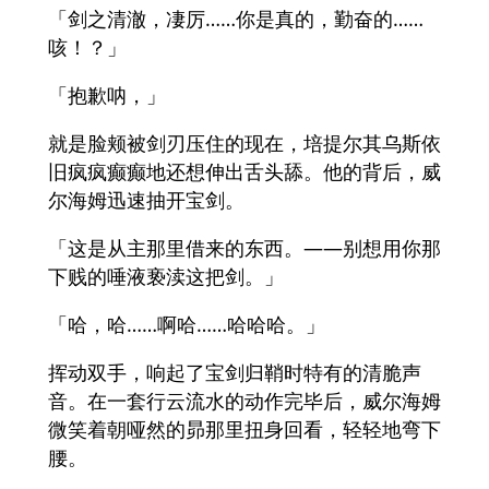
「剑之清澈，凄厉……你是真的，勤奋的……
咳！？」
「抱歉呐，」
就是脸颊被剑刃压住的现在，培提尔其乌斯依
旧疯疯癫癫地还想伸出舌头舔。他的背后，威
尔海姆迅速抽开宝剑。
「这是从主那里借来的东西。——别想用你那
下贱的唾液亵渎这把剑。」
「哈，哈……啊哈……哈哈哈。」
挥动双手，响起了宝剑归鞘时特有的清脆声
音。在一套行云流水的动作完毕后，威尔海姆
微笑着朝哑然的昴那里扭身回看，轻轻地弯下
腰。