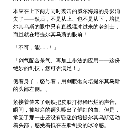
本应在上下两方同时袭击的威尔海姆的身影消
失了——然后，不是从上、也不是从下，培提
尔其乌斯的眼中只有直线猛冲过来的老剑士，
而且就在培提尔其乌斯的眼前！
「不可，能……！」
「剑气配合杀气、再加上步法的应用——这份
绝妙的剑技，您可否满足！」
侧着身子，怒号着，用剑腹砸向培提尔其乌斯
的头部左侧。、
紧接着传来了钢铁把皮肤打得稀巴烂的声音。
瞬间，被敲烂的额头喷出了鲜红的血。但是，
承受了那一击还没有昏迷的培提尔其乌斯活动
着头部，感受着抵在左脸剑尖的冰冷感。