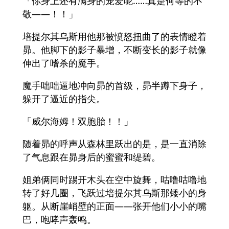
「你身上还有满身的宠爱呢……真是何等的不
敬——！！」
培提尔其乌斯用他那被愤怒扭曲了的表情瞪着
昴。他脚下的影子暴增，不断变长的影子就像
伸出了嗜杀的魔手。
魔手咄咄逼地冲向昴的首级，昴半蹲下身子，
躲开了逼近的指尖。
「威尔海姆！双胞胎！！」
随着昴的呼声从森林里跃出的是，是一直消除
了气息跟在昴身后的蜜蜜和缇碧。
姐弟俩同时踢开木头在空中旋舞，咕噜咕噜地
转了好几圈，飞跃过培提尔其乌斯那矮小的身
躯。从断崖峭壁的正面——张开他们小小的嘴
巴，咆哮声轰鸣。