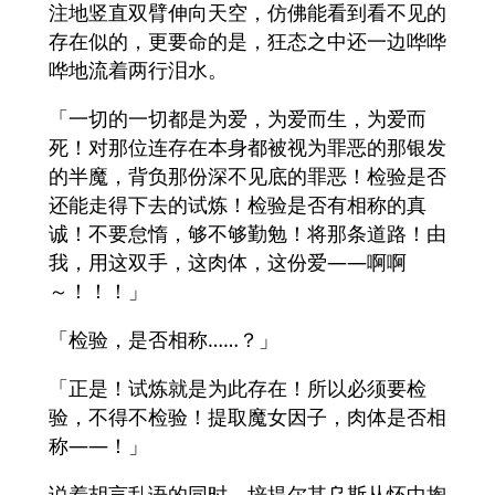
注地竖直双臂伸向天空，仿佛能看到看不见的
存在似的，更要命的是，狂态之中还一边哗哗
哗地流着两行泪水。
「一切的一切都是为爱，为爱而生，为爱而
死！对那位连存在本身都被视为罪恶的那银发
的半魔，背负那份深不见底的罪恶！检验是否
还能走得下去的试炼！检验是否有相称的真
诚！不要怠惰，够不够勤勉！将那条道路！由
我，用这双手，这肉体，这份爱——啊啊
～！！！」
「检验，是否相称……？」
「正是！试炼就是为此存在！所以必须要检
验，不得不检验！提取魔女因子，肉体是否相
称——！」
说着胡言乱语的同时，培提尔其乌斯从怀中掏