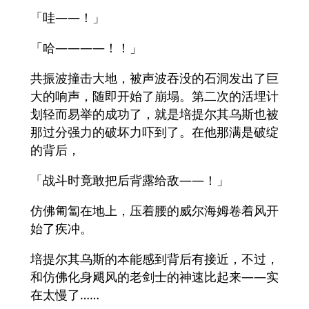
「哇——！」
「哈————！！」
共振波撞击大地，被声波吞没的石洞发出了巨
大的响声，随即开始了崩塌。第二次的活埋计
划轻而易举的成功了，就是培提尔其乌斯也被
那过分强力的破坏力吓到了。在他那满是破绽
的背后，
「战斗时竟敢把后背露给敌——！」
仿佛匍匐在地上，压着腰的威尔海姆卷着风开
始了疾冲。
培提尔其乌斯的本能感到背后有接近，不过，
和仿佛化身飓风的老剑士的神速比起来——实
在太慢了……