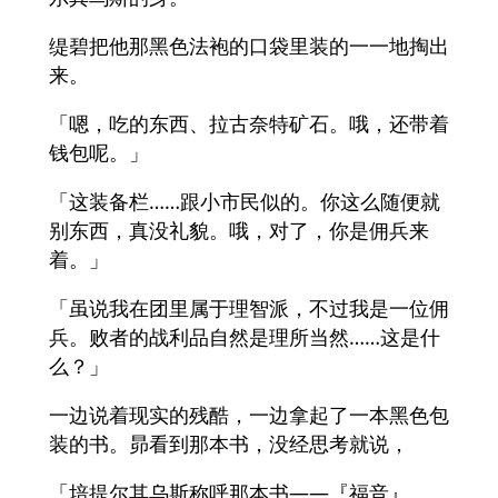
缇碧把他那黑色法袍的口袋里装的一一地掏出
来。
「嗯，吃的东西、拉古奈特矿石。哦，还带着
钱包呢。」
「这装备栏……跟小市民似的。你这么随便就
别东西，真没礼貌。哦，对了，你是佣兵来
着。」
「虽说我在团里属于理智派，不过我是一位佣
兵。败者的战利品自然是理所当然……这是什
么？」
一边说着现实的残酷，一边拿起了一本黑色包
装的书。昴看到那本书，没经思考就说，
「培提尔其乌斯称呼那本书——『福音』