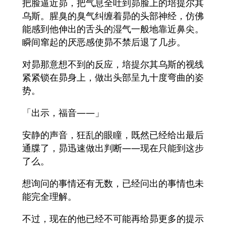
把脸逼近昴，把气息全吐到昴脸上的培提尔其
乌斯。腥臭的臭气纠缠着昴的头部神经，仿佛
能感到他伸出的舌头的湿气一般地靠近鼻尖。
瞬间窜起的厌恶感使昴不禁后退了几步。
对昴那意想不到的反应，培提尔其乌斯的视线
紧紧锁在昴身上，做出头部呈九十度弯曲的姿
势。
「出示，福音——」
安静的声音，狂乱的眼瞳，既然已经给出最后
通牒了，昴迅速做出判断——现在只能到这步
了么。
想询问的事情还有无数，已经问出的事情也未
能完全理解。
不过，现在的他已经不可能再给昴更多的提示