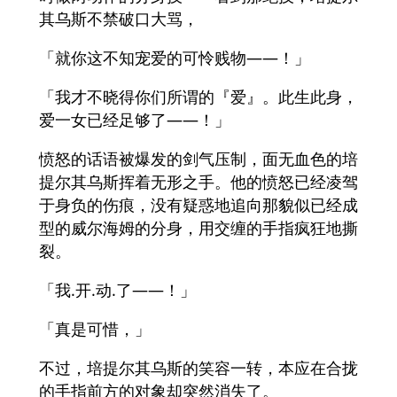
其乌斯不禁破口大骂，
「就你这不知宠爱的可怜贱物——！」
「我才不晓得你们所谓的『爱』。此生此身，
爱一女已经足够了——！」
愤怒的话语被爆发的剑气压制，面无血色的培
提尔其乌斯挥着无形之手。他的愤怒已经凌驾
于身负的伤痕，没有疑惑地追向那貌似已经成
型的威尔海姆的分身，用交缠的手指疯狂地撕
裂。
「我.开.动.了——！」
「真是可惜，」
不过，培提尔其乌斯的笑容一转，本应在合拢
的手指前方的对象却突然消失了。