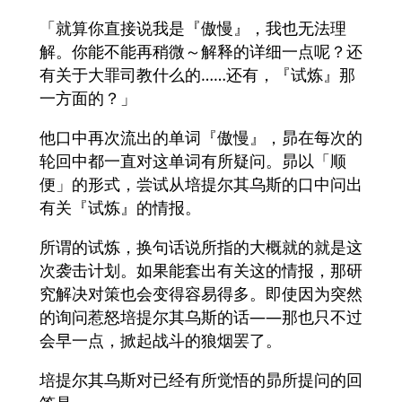
「就算你直接说我是『傲慢』，我也无法理
解。你能不能再稍微～解释的详细一点呢？还
有关于大罪司教什么的……还有，『试炼』那
一方面的？」
他口中再次流出的单词『傲慢』，昴在每次的
轮回中都一直对这单词有所疑问。昴以「顺
便」的形式，尝试从培提尔其乌斯的口中问出
有关『试炼』的情报。
所谓的试炼，换句话说所指的大概就的就是这
次袭击计划。如果能套出有关这的情报，那研
究解决对策也会变得容易得多。即使因为突然
的询问惹怒培提尔其乌斯的话——那也只不过
会早一点，掀起战斗的狼烟罢了。
培提尔其乌斯对已经有所觉悟的昴所提问的回