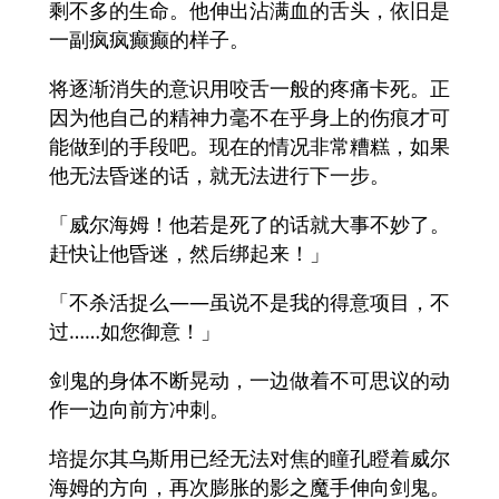
剩不多的生命。他伸出沾满血的舌头，依旧是
一副疯疯癫癫的样子。
将逐渐消失的意识用咬舌一般的疼痛卡死。正
因为他自己的精神力毫不在乎身上的伤痕才可
能做到的手段吧。现在的情况非常糟糕，如果
他无法昏迷的话，就无法进行下一步。
「威尔海姆！他若是死了的话就大事不妙了。
赶快让他昏迷，然后绑起来！」
「不杀活捉么——虽说不是我的得意项目，不
过……如您御意！」
剑鬼的身体不断晃动，一边做着不可思议的动
作一边向前方冲刺。
培提尔其乌斯用已经无法对焦的瞳孔瞪着威尔
海姆的方向，再次膨胀的影之魔手伸向剑鬼。