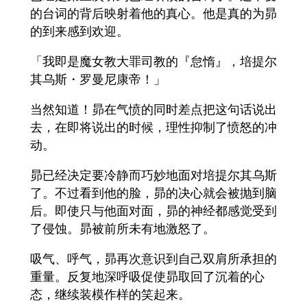
的台词的背后映射着他的真心。他是真的为昴
的到来感到欢迎。
「我即是魔女教大罪司教的『怠惰』，培提尔
其乌斯・罗曼尼康帝！」
当然知道！昴在气愤的同时差点把这句话说出
去，在即将说出的时候，理性抑制了愤怒的冲
动。
昴已经决定要冷静而巧妙地面对培提尔其乌斯
了。不过看到他的脸，昴的决心就会被抛到脑
后。即使只与他面对面，昴的神经都感觉受到
了侵蚀。昴被前所未有地激怒了。
吸气、呼气，昴再次意识到自己双肩所承担的
重量。反复地深呼吸促使昴取回了沉着的心
态，继续装模作样的笑起来。