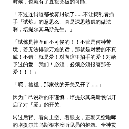
时候，也就有了直接突破的可能。
「不过连街道都被雾封锁了……不让捣乱者插
手『试炼』的意思么。真是深思熟虑的做法
啊，培提尔其乌斯先生。」
「试炼是神圣而不可侵的！！不管是何种苦
境，若无法排除万难的话，那就是对爱的不真
诚！不错！就是爱！对向这里招手的爱！对给
予过的爱！我们！必须，必须必须报答那份
爱！！！」
「呃，糟糕，那家伙的开关又开了……」
因为自己说话的不谨慎，培提尔其乌斯貌似开
启了对『爱』的开关。
转过后背、看向上空、着眼皮，正朝天空咆哮
的培提尔其乌斯根本没听见昴的抱怨。全神贯