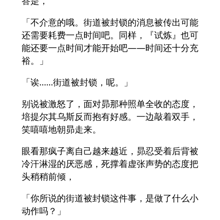
答是，
「不介意的哦。街道被封锁的消息被传出可能
还需要耗费一点时间吧。同样，『试炼』也可
能还要一点时间才能开始吧——时间还十分充
裕。」
「诶……街道被封锁，呢。」
别说被激怒了，面对昴那种照单全收的态度，
培提尔其乌斯反而抱有好感。一边敲着双手，
笑嘻嘻地朝昴走来。
眼看那疯子离自己越来越近，昴忍受着后背被
冷汗淋湿的厌恶感，死撑着虚张声势的态度把
头稍稍前倾，
「你所说的街道被封锁这件事，是做了什么小
动作吗？」