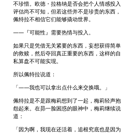
不珍惜。欧德・拉格纳是否会把个人情感投入
评估尚不可知，但若这些并不是珍贵的东西，
佩特拉不相信它们能够撬动世界。
——『可能性』需要热情与投入。
如果只是凭借无关紧要的东西，妄想获得简单
的救赎，然后夺回真正重要的东西，这样的自
私算盘不可能实现。
所以佩特拉说道：
「——我也可以拿出点什么来交换哦。」
佩特拉是不是跟梅莉想到了一起，梅莉轻声抱
怨起来。在昴一脸困惑的眼神中，梅莉继续说
道：
「因为啊，我现在还活着，追根究底也是因为