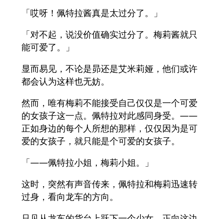
「哎呀！佩特拉酱真是太过分了。」
「对不起，说没价值确实过分了。梅莉酱就只
能可爱了。」
显而易见，不论是昴还是艾米莉娅，他们或许
都会认为这样也无妨。
然而，唯有梅莉不能接受自己仅仅是一个可爱
的女孩子这一点。佩特拉对此感同身受。——
正如身边的每个人所想的那样，仅仅因为是可
爱的女孩子，就只能是个可爱的女孩子。
「——佩特拉小姐，梅莉小姐。」
这时，突然有声音传来，佩特拉和梅莉迅速转
过身，看向龙车的方向。
只见从龙车的货台上跃下一个少女，正向这边