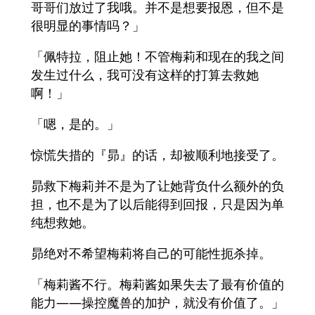
哥哥们放过了我哦。并不是想要报恩，但不是
很明显的事情吗？」
「佩特拉，阻止她！不管梅莉和现在的我之间
发生过什么，我可没有这样的打算去救她
啊！」
「嗯，是的。」
惊慌失措的『昴』的话，却被顺利地接受了。
昴救下梅莉并不是为了让她背负什么额外的负
担，也不是为了以后能得到回报，只是因为单
纯想救她。
昴绝对不希望梅莉将自己的可能性扼杀掉。
「梅莉酱不行。梅莉酱如果失去了最有价值的
能力——操控魔兽的加护，就没有价值了。」