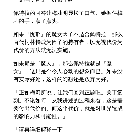
佩特拉的回答让梅莉明显松了口气。她握住梅
莉的手，点了点头。
如果『忧郁』的魔女因子不适合佩特拉，那么
替代柯林特成为因子的持有者，以无视代价为
代价的方法就无法实施。
如果昴是『魔人』，那么佩特拉就是『魔
女』，这只是个令人心动的想象而已。如果没
有实际好处，这样的幻想还是放弃为好。
「正如梅莉所说，让我们回到正题吧。关于复
刻。不论如何，从我讲述的过程来看，这是需
要付出代价的。而这个代价，就是对世界造成
的影响力和可能性。」
「请再详细解释一下。」