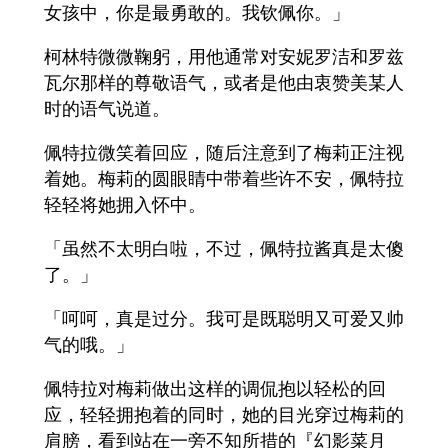
女孩中，你是最勇敢的。我钦佩你。」
柯林特微微鞠躬，用他通常对安妮罗洁和罗兹
瓦尔那样的尊敬语气，或者是他由衷赞美某人
时的语气说道。
佩特拉微笑着回应，随后注意到了梅莉正注视
着她。梅莉的圆眼睛中带着些许不安，佩特拉
轻轻将她拥入怀中。
「虽然不太明白啦，不过，佩特拉酱真是太傻
了。」
「呵呵，真是过分。我可是既聪明又可爱又帅
气的哦。」
佩特拉对梅莉做出这样的调侃抱以轻松的回
应，轻轻拥抱着的同时，她的目光穿过梅莉的
肩膀，看到站在一旁不知所措的『幻影菜月