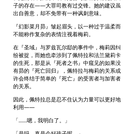
子的存在——大罪司教有过交锋。她的建议虽
出自善意，却不免带有一种讽刺意味。
『幻影菜月昴』皱起眉头，以一种过于温柔而
不能称作复杂的表情注视着梅莉。
在『圣域』与罗兹瓦尔邸的事件中，梅莉因纠
纷被捉，而她也牵涉到了佩特拉和法兰黛莉卡
的生死，那是从『死者之书』中窥见的如果没
有昴的『死亡回归』，佩特拉与梅莉的关系或
许会终结于简单的『死亡』的受害者与加害者
的关系。
因此，佩特拉总是忍不住认为力量可以更好地
利用——
「……嗯，我明白了。」
「是吗，真是个好孩子呢。」