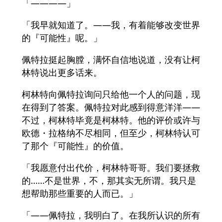
「————」
「我早就知道了。——我，有着能够改变世界
的『可能性』呢。」
佩特拉挺起胸膛，满怀自信地说道，没有让柯
林特说出更多话来。
柯林特向佩特拉询问只给他一个人的问题，现
在得到了答案。佩特拉对此感到得意洋洋——
不过，柯林特毕竟是柯林特。他的评价或许与
欧德・拉格纳不尽相同，但至少，柯林特认可
了那个『可能性』的价值。
「我愿意付出代价，柯林特哥哥。我们要拯救
的……不是世界，不，那其实无所谓。我只是
想帮助那些重要的人而已。」
「——佩特拉，我明白了。在我所认识的所有