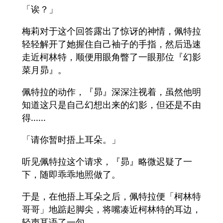
「诶？」
梅莉对于这个回答露出了惊讶的神情，佩特拉
轻轻解开了她握住自己袖子的手指，然后迅速
走近柯林特，顺便用眼角瞥了一眼那位『幻影
菜月昴』。
佩特拉的动作，『昴』深深注视着，虽然他明
知道这只是自己幻想出来的幻影，但还是不由
得......
「请你暂时捂上耳朵。」
听见佩特拉这个请求，『昴』略微迟疑了一
下，随即乖乖地照做了。
于是，在他捂上耳朵之后，佩特拉便「柯林特
哥哥」地踮起脚尖，将嘴凑近柯林特的耳边，
轻声耳语了一句。