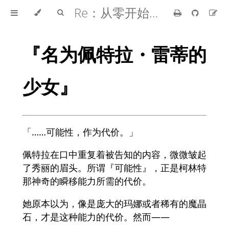
Re：从零开始的异世界生活
『名为佩特拉・雷蒂的
少女』
「……可能性，作为代价。」
佩特拉在口中重复着被告知的内容，微微皱起
了秀丽的眉头。所谓『可能性』，正是柯林特
那神奇的瞬移能力所需的代价。
她原本以为，像是庞大的玛娜或者稀有的魔晶
石，才是这种能力的代价。然而——