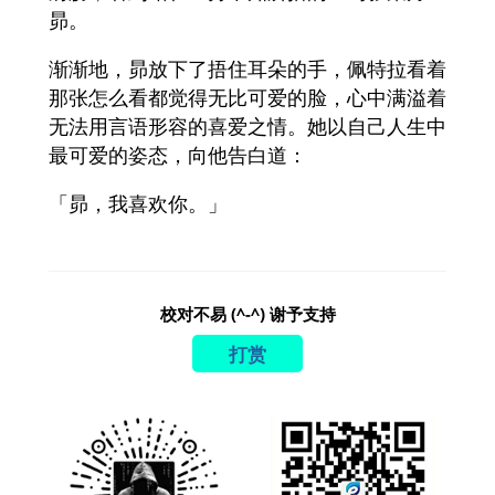
昴。
渐渐地，昴放下了捂住耳朵的手，佩特拉看着
那张怎么看都觉得无比可爱的脸，心中满溢着
无法用言语形容的喜爱之情。她以自己人生中
最可爱的姿态，向他告白道：
「昴，我喜欢你。」
校对不易 (^-^) 谢予支持
打赏