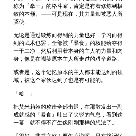
称为『拳王』的格斗家，肯定是有着修炼到极
致的本领。――可是现在，其力量却被恶人所
驱使。
无论是通过锻炼而得到的力量也好，学习而得
到的武术也罢，全部被『暴食』的权能给夺得
一干二净，然后利用着本身的主人的力量和肉
身，像是在嘲笑原本主人所走过的艰辛道路。
或者是，这个记忆原本的主人都未能达到的领
域，被这个家伙达到了也是有可能的。
「哈！」
把艾米莉娅的攻击全部击退，在那散发出一副
成就感的『暴食』吐出了尖锐的气息，看到这
一幕，就不得不产生像刚刚那样的想法了。
「很好，非常之好！要怎么说呢，只有将记忆