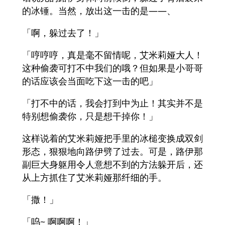
的冰锤。当然，放出这一击的是――、
「啊，躲过去了！」
「哼哼哼，真是毫不留情呢，艾米莉娅大人！
这种偷袭可打不中我们的哦？但如果是小哥哥
的话应该会当面吃下这一击的吧」
「打不中的话，我会打到中为止！其实并不是
特别想偷袭你，只是想干掉你！」
这样说着的艾米莉娅把手里的冰槌变换成双剑
形态，狠狠地向路伊劈了过去。可是，路伊那
副巨大身躯用令人意想不到的方法躲开后，还
从上方抓住了艾米莉娅那纤细的手。
「撒！」
「呜~ 啊啊啊！」