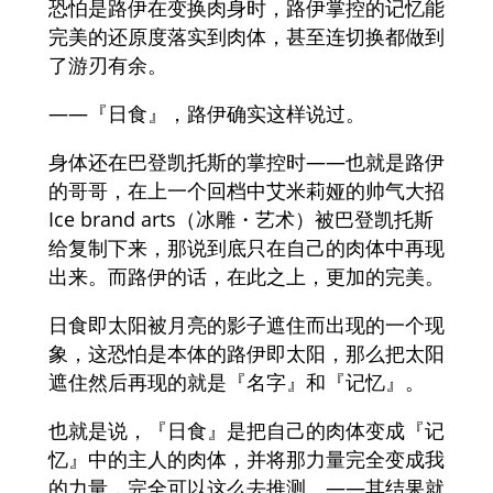
恐怕是路伊在变换肉身时，路伊掌控的记忆能
完美的还原度落实到肉体，甚至连切换都做到
了游刃有余。
――『日食』，路伊确实这样说过。
身体还在巴登凯托斯的掌控时——也就是路伊
的哥哥，在上一个回档中艾米莉娅的帅气大招
Ice brand arts（冰雕・艺术）被巴登凯托斯
给复制下来，那说到底只在自己的肉体中再现
出来。而路伊的话，在此之上，更加的完美。
日食即太阳被月亮的影子遮住而出现的一个现
象，这恐怕是本体的路伊即太阳，那么把太阳
遮住然后再现的就是『名字』和『记忆』。
也就是说，『日食』是把自己的肉体变成『记
忆』中的主人的肉体，并将那力量完全变成我
的力量，完全可以这么去推测。――其结果就