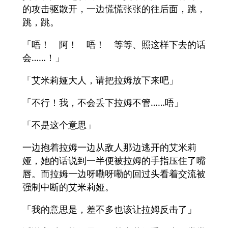
的攻击驱散开，一边慌慌张张的往后面，跳，
跳，跳。
「唔！ 阿！ 唔！ 等等、照这样下去的话
会……！」
「艾米莉娅大人，请把拉姆放下来吧」
「不行！我，不会丢下拉姆不管……唔」
「不是这个意思」
一边抱着拉姆一边从敌人那边逃开的艾米莉
娅，她的话说到一半便被拉姆的手指压住了嘴
唇。而拉姆一边呀嘞呀嘞的回过头看着交流被
强制中断的艾米莉娅。
「我的意思是，差不多也该让拉姆反击了」