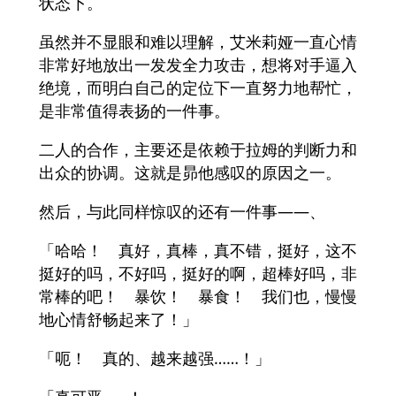
状态下。
虽然并不显眼和难以理解，艾米莉娅一直心情
非常好地放出一发发全力攻击，想将对手逼入
绝境，而明白自己的定位下一直努力地帮忙，
是非常值得表扬的一件事。
二人的合作，主要还是依赖于拉姆的判断力和
出众的协调。这就是昴他感叹的原因之一。
然后，与此同样惊叹的还有一件事――、
「哈哈！ 真好，真棒，真不错，挺好，这不
挺好的吗，不好吗，挺好的啊，超棒好吗，非
常棒的吧！ 暴饮！ 暴食！ 我们也，慢慢
地心情舒畅起来了！」
「呃！ 真的、越来越强……！」