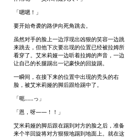
「嗯嗯！」
要开始奇袭的路伊向死角跳去。
虽然对手的脸上一边浮现出凶狠的笑容一边跳
来跳去，但他下次要出现的位置已经被拉姆所
看穿了。艾米莉娅一边听着拉姆的声音，一边
让自己的长腿踢出一记豪快的回旋踢。
一瞬间，在接下来的位置中出现的秃头的右
脸，被艾米莉娅的脚后跟给踢中了。
「呃……っ」
「恩，呀――！！」
艾米莉娅的脚后跟在踢到对方的脸之后，准备
来个半回旋将对方狠狠地踢到地面上。就在这