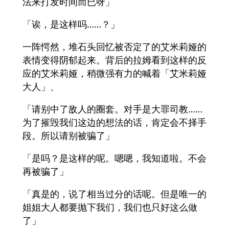
法来打发时间而已呀」
「诶，是这样吗……？」
一阵愕然，堆石头回忆被否定了的艾米莉娅的
表情变得阴郁起来。背后的拉姆看到这样的反
应的艾米莉娅，稍微强有力的喊着「艾米莉娅
大人」、
「请别中了敌人的圈套。对手是大罪司教……
为了摧毁我们这边的想法的话，肯定会不择手
段。所以请别被骗了」
「是吗？是这样的呢。嗯嗯，我知道啦。不会
再被骗了」
「真是的，说了相当过分的话呢。但是唯一的
姐姐大人都要抛下我们，我们也只好这么做
了」