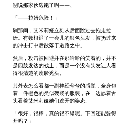
别说那家伙逃跑了啊――、
「――拉姆危险！」
刹那间，艾米莉娅立刻从后面跳过去抱走拉
姆。有数根迟了一会儿的银色头发，被扔过来
的冲击打中后散落于道路之中。
然后，攻击被回避并在那哈哈的笑着的，并不
是四肢发达的战士，而是一个没有头发让人看
得很清楚的瘦脸秃头。
其外表怎么看都一副神经兮兮的感觉，全身包
着一件橙色的类似袈裟的服装，在一边舔着舌
头看着艾米莉娅她们逃开的姿态。
「很好，很棒，真的很不错呢。下回还能躲得
开吗？」