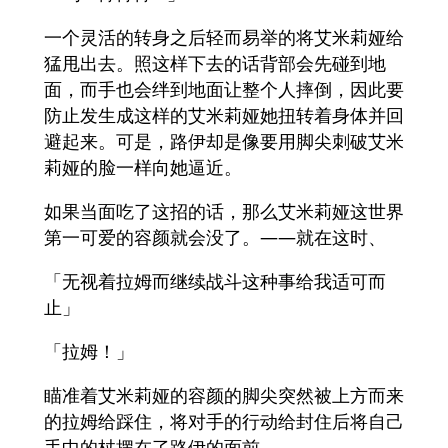
一个灵活的转身之后轻而易举的将艾米莉娅给
猛甩出去。照这样下去的话背部会先碰到地
面，而手也会绊到地面让整个人摔倒，因此要
防止发生成这样的艾米莉娅她扭转着身体并回
避起来。可是，路伊却是像要用脚尖刺破艾米
莉娅的脸一样向她逼近。
如果当面吃了这招的话，那么艾米莉娅这世界
第一可爱的容颜就会没了。――就在这时、
「无视着拉姆而继续战斗这种事给我适可而
止」
「拉姆！」
瞄准着艾米莉娅的容颜的脚尖突然被上方而来
的拉姆给踩住，将对手的行动给封住后将自己
手中的杖摆在了路伊的面前。