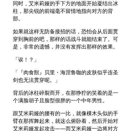
同时，艾米莉娅的手下方的地面开始凝结出冰
柱，那尖锐的前端毫不留情地指向对方的背
部。
如果就这样无防备接招的话，恐怕会从后面贯
穿到胸前的吧，那样的话战斗就能结束了。可
是，非常的遗憾，并没有发挥出那样的效果。
「诶！？」
「『肉食獣』贝里・海涅鲁咖的皮肤似乎连圣
剑也无法贯穿呢。」
背后的冰柱碎裂而开，在那狰狞的笑着的是一
个满脸胡子且脸型很胖的一个中年男性。
跟艾米莉娅的腰有的一比，就像棵木头似的手
臂在那挥舞起来，就这么俯卧着，然后开始对
艾米莉娅发起攻击――而艾米莉娅一边将对方