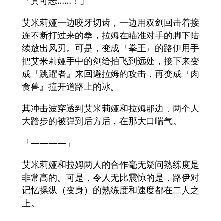
「真可恶……！」
艾米莉娅一边咬牙切齿，一边用双剑回击着接
连不断打过来的拳，拉姆在瞄准对手的脚下陆
续放出风刃。可是，变成『拳王』的路伊用手
把艾米莉娅手中的剑给拍飞到远处，接下来变
成『跳躍者』来回避拉姆的攻击，再变成『肉
食兽』撞开道路上的冰。
其冲击波穿透到艾米莉娅和拉姆那边，两个人
大踏步的被弹到后方后，在那大口喘气。
「――――」
艾米莉娅和拉姆两人的合作毫无疑问熟练度是
非常高的。可是，令人无比震惊的是，路伊对
记忆操纵（变身）的熟练度和速度都在二人之
上。