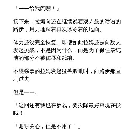
「――给我闭嘴！」
接下来，拉姆向还在继续说着戏弄般的话语的
路伊，用力地踏着再次冰冻着的地面。
体力还没完全恢复。即便如此拉姆还是向敌人
发起挑战，不是因为什么，而是为了保住最纯
洁的部分不被侮辱和践踏。
不畏强拳的拉姆发起猛兽般吼叫，向路伊那直
刺过去。
但是――、
「这回还有我也在参战，要投降最好乘现在投
哦！」
「谢谢关心，但是不用了！」