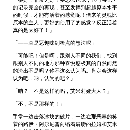
的记录完全的再现，甚至发挥到超越原本水平
的时候，才能有活着的感觉呢！借来的灵魂比
原本的主人，更好的使用了的感觉？反正活着
真的是太好了！」
「――真是恶趣味到极点的想法呢」
「可能吧！但是啊，跟别人不同的我们，找到
跟别人不同的地方那种喜悦感极其的自然而然
的流出不是吗？你不这么认为吗。肯定会这样
认为吧，呐，认为的吧？」
「呐？ 不是这样的吗，艾米莉娅大人？」
「不，不是那样的！」
手掌一边击落冰块的破片，一边在那恶毒的笑
着的路伊・阿尔尼普向缩着肩膀的拉姆和艾米